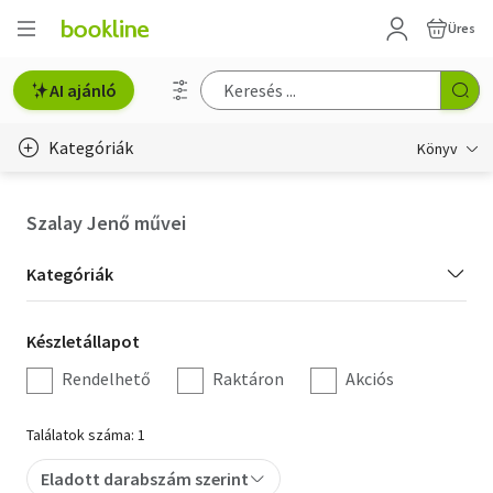
Üres
AI ajánló
Kategóriák
Könyv
Életmód, egészség
Szalay Jenő művei
Erotika
Kategória
Kategóriák
Gyermek- és ifjúsági
szűrés
Készletállapot
Készletállapot
Hobbi, szabadidő
szűrés
Rendelhető
Raktáron
Akciós
Irodalom
Találatok száma: 1
Művészet
Eladott darabszám szerint
Szakkönyv