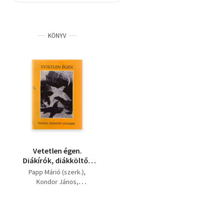
Szótár, nyelvkönyv
KÖNYV
Tankönyv, segédkönyv
Társadalomtudomány
Természettudomány
Történelem
Vallás
Vetetlen égen.
Diákírók, diákköltők
antológiája
Papp Márió (szerk.)
Kondor János
Szokolay Zoltán
Szalay Jenő
Bárdkai László