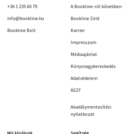
+36 1 235 60 70
A Bookline-ról bővebben
info@bookline.hu
Bookline Zöld
Bookline Bolt
Karrier
Impresszum
Médiaajánlat
Könyvnagykereskedés
Adatvédelem
ÁSZF
Akadálymentesítési
nyilatkozat
Mit kínálunk
Segítség