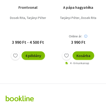
Frontvonal
A pápa hagyatéka
Dosek Rita
Tarjányi Péter
Tarjányi Péter
Dosek Rita
Online ár:
3 990 Ft - 4 500 Ft
3 990 Ft
4 példány
Kosárba
4 - 6 munkanap