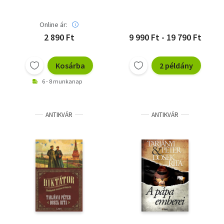
ahogy Nagy József
lejegyezte
Online ár:
2 890 Ft
9 990 Ft - 19 790 Ft
Kosárba
2 példány
6 - 8 munkanap
ANTIKVÁR
ANTIKVÁR