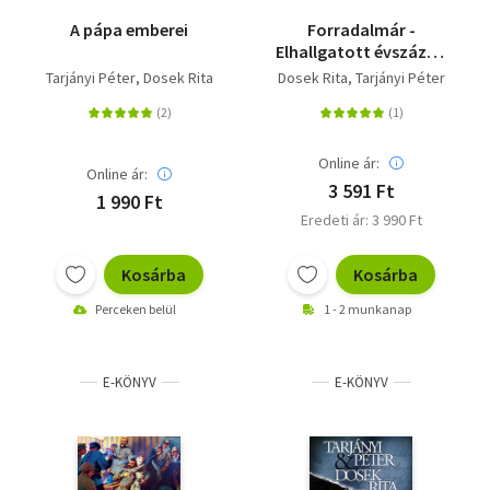
A pápa emberei
Forradalmár -
Elhallgatott évszázad
trilógia I.
Tarjányi Péter
Dosek Rita
Dosek Rita
Tarjányi Péter
Online ár:
Online ár:
3 591 Ft
1 990 Ft
Eredeti ár: 3 990 Ft
Kosárba
Kosárba
Perceken belül
1 - 2 munkanap
E-KÖNYV
E-KÖNYV