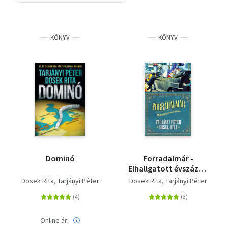
Szótár, nyelvkönyv
KÖNYV
KÖNYV
Tankönyv, segédkönyv
Társadalomtudomány
Természettudomány
Történelem
Vallás
Dominó
Forradalmár -
Elhallgatott évszázad
trilógia I.
Dosek Rita
Tarjányi Péter
Dosek Rita
Tarjányi Péter
Online ár: