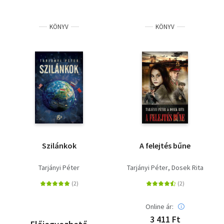
KÖNYV
KÖNYV
Szilánkok
A felejtés bűne
Tarjányi Péter
Tarjányi Péter
Dosek Rita
Online ár:
3 411 Ft