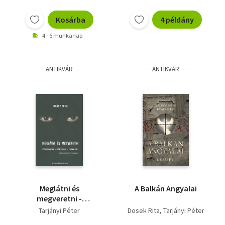
Kosárba
4 példány
4 - 6 munkanap
ANTIKVÁR
ANTIKVÁR
Meglátni és
A Balkán Angyalai
megveretni -
Székházlángok, utcai
Tarjányi Péter
Dosek Rita
Tarjányi Péter
csaták, terrorizmus,