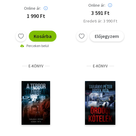
Online ár:
Online ár:
3 591 Ft
1 990 Ft
Eredeti ár: 3 990 Ft
Kosárba
Előjegyzem
Perceken belül
E-KÖNYV
E-KÖNYV