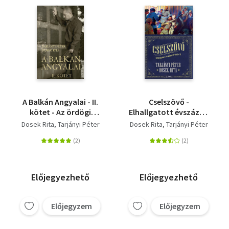
A Balkán Angyalai - II.
Cselszövő -
kötet - Az ördögi
Elhallgatott évszázad
kötelék
trilógia II.
Dosek Rita
Tarjányi Péter
Dosek Rita
Tarjányi Péter
Előjegyezhető
Előjegyezhető
Előjegyzem
Előjegyzem