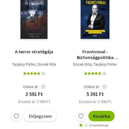
A terror stratégája
Frontvonal -
Biztonságpolitika
másként Tarjányi
Tarjányi Péter
Dosek Rita
Dosek Rita
Tarjányi Péter
Péterrel
Online ár:
Online ár:
3 591 Ft
5 391 Ft
Eredeti ár: 3 990 Ft
Eredeti ár: 5 990 Ft
Előjegyzem
Kosárba
1 - 2 munkanap