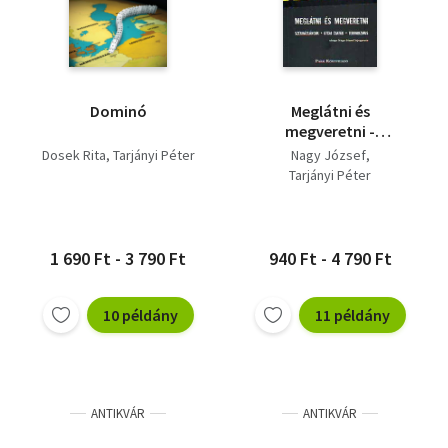
Dominó
Meglátni és
megveretni -
Székházlángok, utcai
Dosek Rita
Tarjányi Péter
Nagy József
csaták, terror
Tarjányi Péter
1 690 Ft - 3 790 Ft
940 Ft - 4 790 Ft
10 példány
11 példány
ANTIKVÁR
ANTIKVÁR