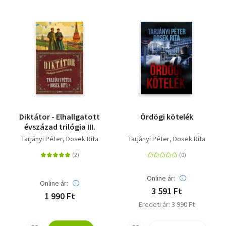
Diktátor - Elhallgatott
Ördögi kötelék
évszázad trilógia III.
Tarjányi Péter
Dosek Rita
Tarjányi Péter
Dosek Rita
Online ár:
Online ár:
3 591 Ft
1 990 Ft
Eredeti ár: 3 990 Ft