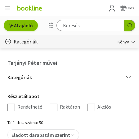
Üres
AI ajánló
Kategóriák
Könyv
Életmód, egészség
Tarjányi Péter művei
Erotika
Kategória
Kategóriák
Gyermek- és ifjúsági
szűrés
Készletállapot
Készletállapot
Hobbi, szabadidő
szűrés
Rendelhető
Raktáron
Akciós
Irodalom
Találatok száma: 50
Művészet
Eladott darabszám szerint
Szakkönyv