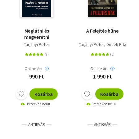
Meglátni és
A Felejtés bűne
megveretni
Tarjányi Péter
Tarjányi Péter
Dosek Rita
Online ár:
Online ár:
990 Ft
1 990 Ft
Kosárba
Kosárba
Perceken belül
Perceken belül
ANTIKVÁR
ANTIKVÁR