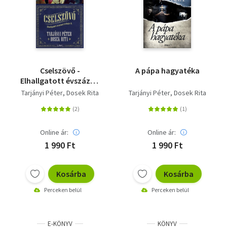
Cselszövő -
A pápa hagyatéka
Elhallgatott évszázad
trilógia 2.
Tarjányi Péter
Dosek Rita
Tarjányi Péter
Dosek Rita
Online ár:
Online ár:
1 990 Ft
1 990 Ft
Kosárba
Kosárba
Perceken belül
Perceken belül
E-KÖNYV
KÖNYV