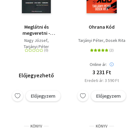
Meglátni és
Ohrana Kód
megveretni -
Székházlángok, utcai
Nagy József
Tarjányi Péter
Dosek Rita
csaták, terror -
Tarjányi Péter
Székházláncok, utcai
csaták, terrorizmus
ahogy Nagy József
Online ár:
lejegyezte
3 231 Ft
Előjegyezhető
Eredeti ár: 3 590 Ft
Előjegyzem
Előjegyzem
KÖNYV
KÖNYV