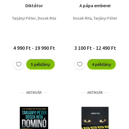
Diktátor
A pápa emberei
Tarjányi Péter
Dosek Rita
Dosek Rita
Tarjányi Péter
4 990 Ft - 19 990 Ft
3 100 Ft - 12 490 Ft
5 példány
4 példány
ANTIKVÁR
ANTIKVÁR