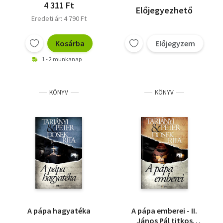
4 311 Ft
Előjegyezhető
Eredeti ár: 4 790 Ft
Kosárba
Előjegyzem
1 - 2 munkanap
KÖNYV
KÖNYV
A pápa hagyatéka
A pápa emberei - II.
János Pál titkos