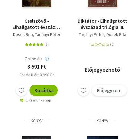
Cselszövő -
Diktátor - Elhallgatott
Elhallgatott évszázad
évszázad trilógia III.
trilógia II.
Dosek Rita
Tarjányi Péter
Tarjányi Péter
Dosek Rita
Online ár:
3 591 Ft
Előjegyezhető
Eredeti ár: 3 990 Ft
Kosárba
Előjegyzem
1 - 2 munkanap
KÖNYV
KÖNYV