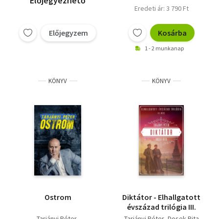
Előjegyezhető
Eredeti ár: 3 790 Ft
Előjegyzem
Kosárba
1 - 2 munkanap
KÖNYV
KÖNYV
Ostrom
Diktátor - Elhallgatott
évszázad trilógia III.
Tarjányi Péter
Tarjányi Péter
Dosek Rita