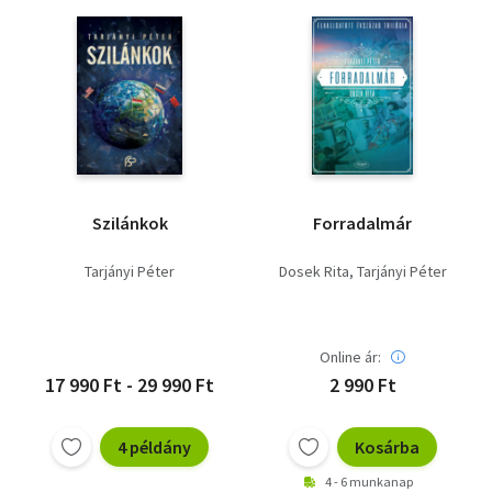
Szilánkok
Forradalmár
Tarjányi Péter
Dosek Rita
Tarjányi Péter
Online ár:
17 990 Ft - 29 990 Ft
2 990 Ft
4 példány
Kosárba
4 - 6 munkanap