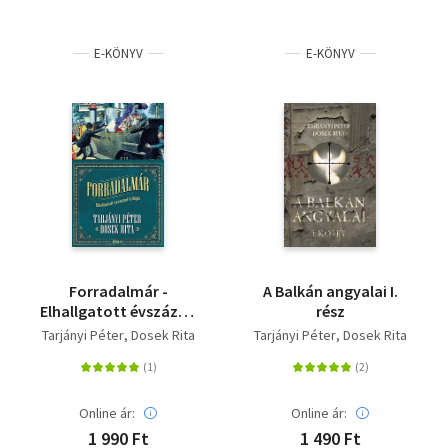
E-KÖNYV
E-KÖNYV
Forradalmár -
A Balkán angyalai I.
Elhallgatott évszázad
rész
trilógia, 1. rész
Tarjányi Péter
Dosek Rita
Tarjányi Péter
Dosek Rita
Online ár:
Online ár:
1 990 Ft
1 490 Ft