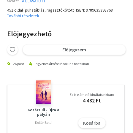
A BEAVATOTT
Sorozat:
451 oldal･puhatáblás, ragasztókötött･ISBN:
9789635398768
További részletek
Előjegyezhető
Előjegyzem
26 pont
Ingyenes átvétel Bookline boltokban
Ez is elérhető kínálatunkban:
4 482 Ft
Kosársuli - Újra a
pályán
Kosárba
Kollár Betti