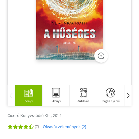
Szótár, nyelvkönyv
Tankönyv, segédkönyv
Társadalomtudomány
Természettudomány
Történelem
Vallás
Könyv
E-könyv
Antikvár
Idegen nyelvű
Fi
Ciceró Könyvstúdió Kft., 2014
Olvasói vélemények (2)