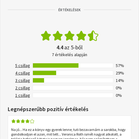
ÉRTÉKELÉSEK
4.4
az 5-ből
7 értékelés alapján
5 csillag
57%
4 csillag
29%
3 csillag
14%
2 csillag
0%
1 csillag
0%
Legnépszerűbb pozitív értékelés
Na jó... Ha ez a könyv egy gyerek lenne, tuti bezavarnám a sarokba, hogy
gondolkodjon el azon, mit tett... Veronica Roth ismét nagyot alkotott, a
trilógia befejező kötete is nagyon izgalmas, bár nem számítottam a