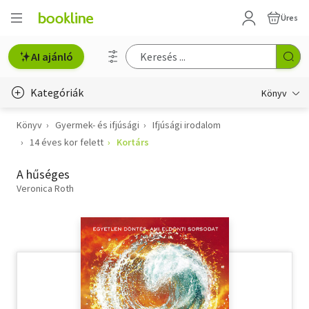
Üres
AI ajánló
Kategóriák
Könyv
Könyv
Gyermek- és ifjúsági
Ifjúsági irodalom
Életmód, egészség
14 éves kor felett
Kortárs
Erotika
A hűséges
Gyermek- és ifjúsági
Veronica Roth
Hobbi, szabadidő
Irodalom
Művészet
Szakkönyv