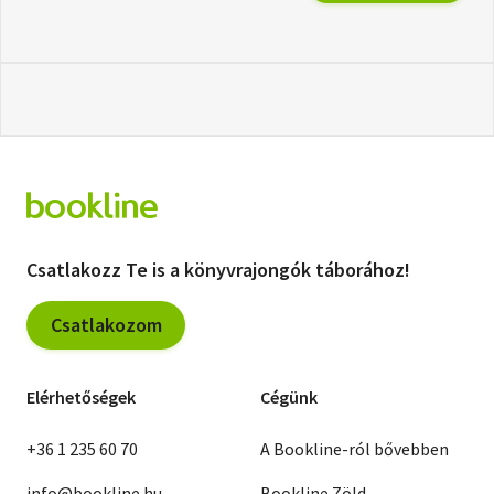
Csatlakozz Te is a könyvrajongók táborához!
Csatlakozom
Elérhetőségek
Cégünk
+36 1 235 60 70
A Bookline-ról bővebben
info@bookline.hu
Bookline Zöld