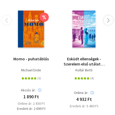
%
Momo - puhatáblás
Esküdt ellenségek -
Szerelem első utálatra
1. - (Különleges kiadás)
Michael Ende
Kollár Betti
Akciós ár:
Online ár:
1 890 Ft
4 932 Ft
Online ár: 2 430 Ft
Eredeti ár: 5 480 Ft
Eredeti ár: 2 699 Ft