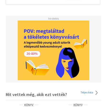
Olvasd el mások véleményét is!
Teljes lista
Mit vettek még, akik ezt vették?
KÖNYV
KÖNYV