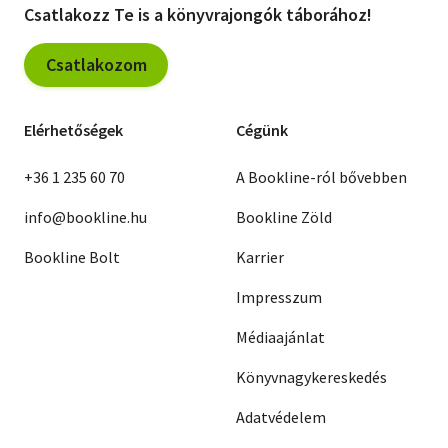
Csatlakozz Te is a könyvrajongók táborához!
Mészöly Ágnes
Lugosi Viktória
Parti Nagy Lajos
Csatlakozom
Darvasi László
Garaczi László
Grecsó Krisztián
Elérhetőségek
Cégünk
Keresztesi József
Podmaniczky Szilárd
Böszörményi Gyula
+36 1 235 60 70
A Bookline-ról bővebben
Balázs Imre József
Cserna-Szabó András
info@bookline.hu
Bookline Zöld
Bookline Bolt
Karrier
Impresszum
Médiaajánlat
Könyvnagykereskedés
Adatvédelem