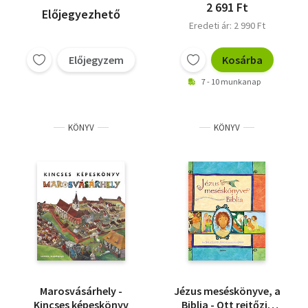
2 691 Ft
Előjegyezhető
Eredeti ár: 2 990 Ft
Előjegyzem
Kosárba
7 - 10 munkanap
KÖNYV
KÖNYV
Marosvásárhely -
Jézus meséskönyve, a
Kincses képeskönyv
Biblia - Ott rejtőzik