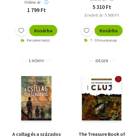
Online ár:
5 310 Ft
1 799 Ft
Eredeti ár: 5 900 Ft
Kosárba
Kosárba
Perceken belül
7 - 10 munkanap
E-KÖNYV
IDEGEN
A csillag és a százados
The Treasure Book of