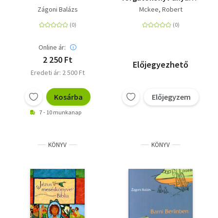
szerkezete, stílusa és
Zágoni Balázs
Podmaniczky Szilárd
Mckee, Robert
alapelvei
Böszörményi Gyula
Balázs Imre József
Cserna-Szabó András
Online ár:
2 250 Ft
Előjegyezhető
Eredeti ár: 2 500 Ft
Kosárba
Előjegyzem
7 - 10 munkanap
KÖNYV
KÖNYV