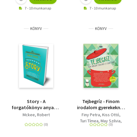
7 - 10 munkanap
7 - 10 munkanap
KÖNYV
KÖNYV
Story - A
Tejbegríz - Finom
forgatókönyv anyaga,
irodalom gyerekeknek
szerkezete, stílusa és
és felnőtteknek
Mckee, Robert
Finy Petra
Kiss Ottó
alapelvei
Turi Tímea
May Szilvia
Fehér Béla
Jász Attila
Markó Béla
Zalán Tibor