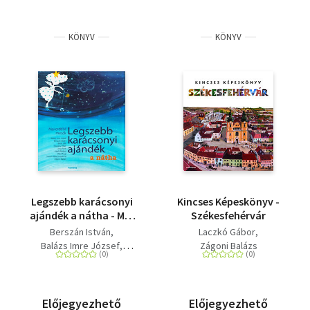
KÖNYV
KÖNYV
Legszebb karácsonyi
Kincses Képeskönyv -
ajándék a nátha - Mai
Székesfehérvár
erdélyi mesék
Berszán István
Laczkó Gábor
Balázs Imre József
Zágoni Balázs
Demény Péter
Láng Zsolt
László Noémi
Máté Angi
Zágoni Balázs
Simon Réka Zsuzsanna
Előjegyezhető
Előjegyezhető