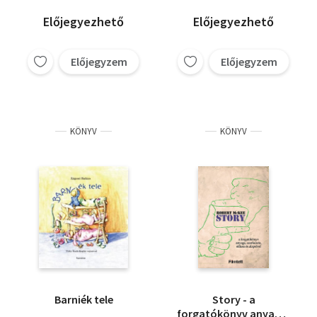
Lackfi János
Győrei Zsolt
Jeney Zoltán
Előjegyezhető
Előjegyezhető
Havasi Attila
Jász Julcsi
Scheer Katalin
Előjegyzem
Előjegyzem
Demény Péter
Szécsi Noémi
Varró Dániel
Kántor Péter
Mautner Zsófi
Petőcz András
KÖNYV
KÖNYV
Vörös István
Zágoni Balázs
Nyulász Péter
András Sándor
Tóth Krisztina
Németh Zoltán
Kukorelly Endre
Mészöly Ágnes
Lugosi Viktória
Parti Nagy Lajos
Darvasi László
Garaczi László
Barniék tele
Story - a
Grecsó Krisztián
forgatókönyv anyaga,
Keresztesi József