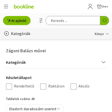
Üres
AI ajánló
Kategóriák
Könyv
Életmód, egészség
Zágoni Balázs művei
Erotika
Kategória
Kategóriák
Gyermek- és ifjúsági
szűrés
Készletállapot
Készletállapot
Hobbi, szabadidő
szűrés
Rendelhető
Raktáron
Akciós
Irodalom
Találatok száma: 48
Művészet
Eladott darabszám szerint
Szakkönyv