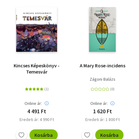
Kincses Képeskönyv -
A Mary Rose-incidens
Temesvár
Zágoni Balázs
Online ár:
Online ár:
4 491 Ft
1 620 Ft
Eredeti ár: 4 990 Ft
Eredeti ár: 1 800 Ft
Kosárba
Kosárba