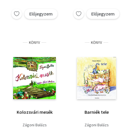
Boda Edit
Előjegyzem
Előjegyzem
KÖNYV
KÖNYV
Kolozsvári mesék
Barniék tele
Zágoni Balázs
Zágoni Balázs