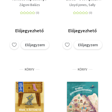
minden történetben
Zágoni Balázs
Lloyd-jones, Sally
Előjegyezhető
Előjegyezhető
Előjegyzem
Előjegyzem
KÖNYV
KÖNYV