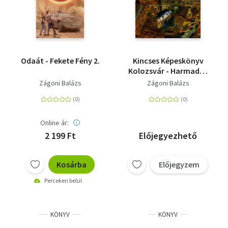
Odaát - Fekete Fény 2.
Kincses Képeskönyv
Kolozsvár - Harmadik,
bővített kiadás
Zágoni Balázs
Zágoni Balázs
Online ár:
2 199 Ft
Előjegyezhető
Kosárba
Előjegyzem
Perceken belül
KÖNYV
KÖNYV