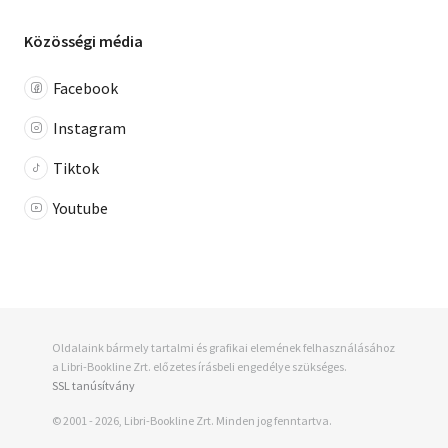
Közösségi média
Facebook
Instagram
Tiktok
Youtube
Oldalaink bármely tartalmi és grafikai elemének felhasználásához
a Libri-Bookline Zrt. előzetes írásbeli engedélye szükséges.
SSL tanúsítvány
© 2001 - 2026, Libri-Bookline Zrt. Minden jog fenntartva.