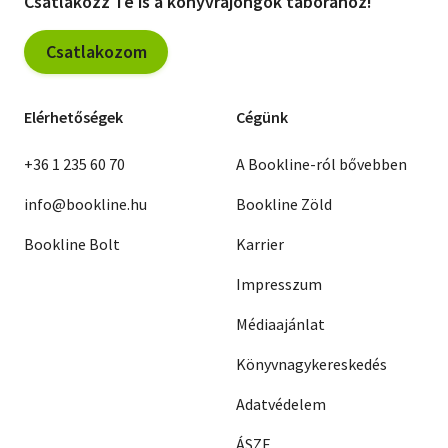
Csatlakozz Te is a könyvrajongók táborához!
Csatlakozom
Elérhetőségek
Cégünk
+36 1 235 60 70
A Bookline-ról bővebben
info@bookline.hu
Bookline Zöld
Bookline Bolt
Karrier
Impresszum
Médiaajánlat
Könyvnagykereskedés
Adatvédelem
ÁSZF