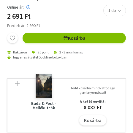
Online ár:
2 691 Ft
Eredeti ár: 2 990 Ft
Kosárba
Raktáron
26 pont
2 - 3 munkanap
Ingyenes átvétel Bookline boltokban
Tedd kosárba mindkettőt egy
gombnyomással!
A kettő együtt:
Buda & Pest -
8 082 Ft
Mellékutcák
Kosárba