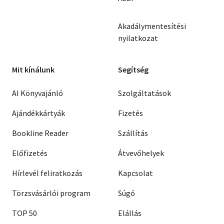
Akadálymentesítési
nyilatkozat
Mit kínálunk
Segítség
AI Könyvajánló
Szolgáltatások
Ajándékkártyák
Fizetés
Bookline Reader
Szállítás
Előfizetés
Átvevőhelyek
Hírlevél feliratkozás
Kapcsolat
Törzsvásárlói program
Súgó
TOP 50
Elállás