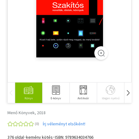
Szótár, nyelvkönyv
Tankönyv, segédkönyv
Társadalomtudomány
Természettudomány
Történelem
Vallás
Könyv
E-könyv
Antikvár
Idegen nyelvű
Hangos
Menő Könyvek, 2018
Írj véleményt elsőként!
376 oldal･kemény kötés･ISBN:
9789634034766