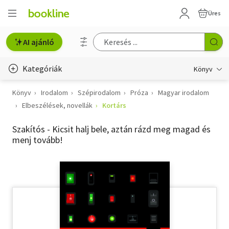
Üres
AI ajánló
Kategóriák
Könyv
Könyv
Irodalom
Szépirodalom
Próza
Magyar irodalom
Életmód, egészség
Elbeszélések, novellák
Kortárs
Erotika
Szakítós - Kicsit halj bele, aztán rázd meg magad és
Gyermek- és ifjúsági
menj tovább!
Hobbi, szabadidő
Irodalom
Művészet
Szakkönyv