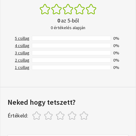
0
az 5-ből
0 értékelés alapján
5 csillag
0%
4 csillag
0%
3 csillag
0%
2 csillag
0%
1 csillag
0%
Neked hogy tetszett?
Értékeld: