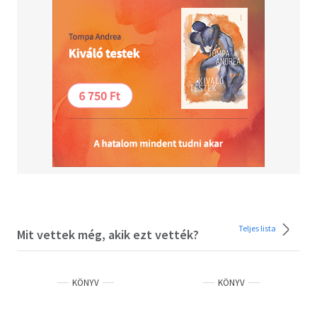
és a testi-lelki jóllét témájára hívja fel a
figyelmet a Bookline új kampánya is,
amelynek központi gondolata, hogy a könyvek
segítségével egy igazságosabb és
fenntarthatóbb jövőt építhetünk.
Teljes lista
Mit vettek még, akik ezt vették?
KÖNYV
KÖNYV