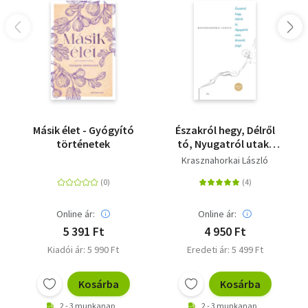
Másik élet - Gyógyító
Északról hegy, Délről
történetek
tó, Nyugatról utak,
Keletről folyó
Krasznahorkai László
Online ár:
Online ár:
5 391 Ft
4 950 Ft
Kiadói ár: 5 990 Ft
Eredeti ár: 5 499 Ft
Kosárba
Kosárba
2 - 3 munkanap
2 - 3 munkanap