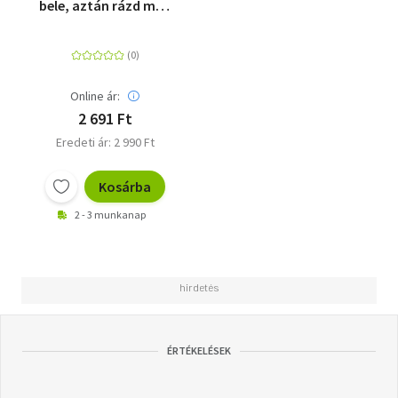
bele, aztán rázd meg
magad és menj
tovább!
Online ár:
2 691 Ft
Eredeti ár: 2 990 Ft
Kosárba
2 - 3 munkanap
ÉRTÉKELÉSEK