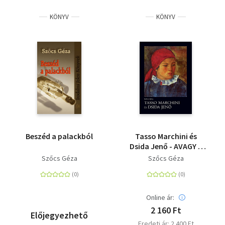
KÖNYV
KÖNYV
Beszéd a palackból
Tasso Marchini és
Dsida Jenő - AVAGY A
SORSVONALAK JÁTÉKA
Szőcs Géza
Szőcs Géza
KOLOZSVÁRTÓL ARCO
DI TRENTÓIG
Online ár:
2 160 Ft
Előjegyezhető
Eredeti ár: 2 400 Ft