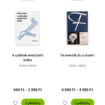
A szélnek eresztett
Te mentél át a vizen?
bábu
Szőcs Géza
Szőcs Géza
940 Ft - 2 990 Ft
4 890 Ft - 4 990 Ft
5 példány
2 példány