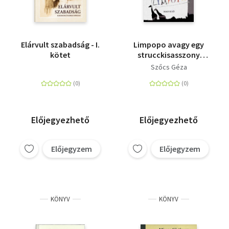
Elárvult szabadság - I.
Limpopo avagy egy
kötet
strucckisasszony
naplója
Szőcs Géza
Előjegyezhető
Előjegyezhető
Előjegyzem
Előjegyzem
KÖNYV
KÖNYV