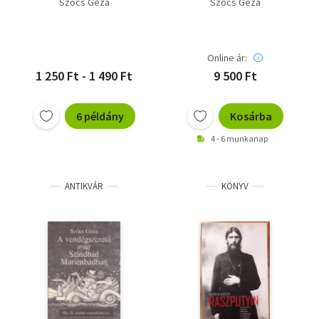
Szőcs Géza
Szőcs Géza
Online ár:
1 250 Ft - 1 490 Ft
9 500 Ft
6 példány
Kosárba
4 - 6 munkanap
ANTIKVÁR
KÖNYV