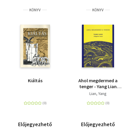
KÖNYV
KÖNYV
Kiáltás
Ahol megdermed a
tenger - Yang Lian
válogatott versei
Lian, Yang
Előjegyezhető
Előjegyezhető