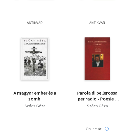
ANTIKVÁR
ANTIKVÁR
A magyar ember és a
Parola di pellerossa
zombi
per radio - Poesie e
altri testi di Szőcs
Szőcs Géza
Szőcs Géza
Géza nella traduzione
di Tomaso Kemeny
Online ár: