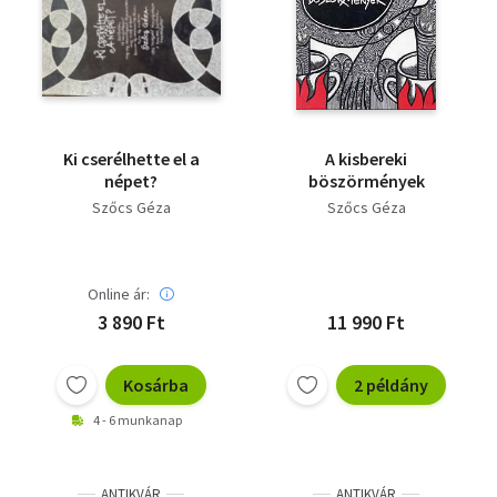
Ki cserélhette el a
A kisbereki
népet?
böszörmények
Szőcs Géza
Szőcs Géza
Online ár:
3 890 Ft
11 990 Ft
Kosárba
2 példány
4 - 6 munkanap
ANTIKVÁR
ANTIKVÁR