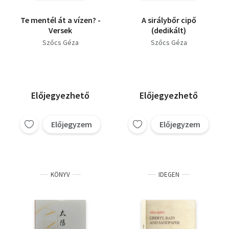
Te mentél át a vízen? -
A sirálybőr cipő
Versek
(dedikált)
Szőcs Géza
Szőcs Géza
Előjegyezhető
Előjegyezhető
Előjegyzem
Előjegyzem
KÖNYV
IDEGEN