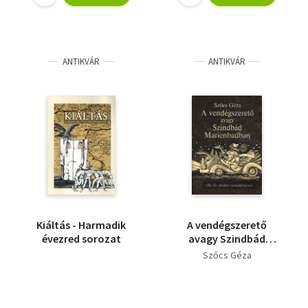
ANTIKVÁR
ANTIKVÁR
Kiáltás - Harmadik
A vendégszerető
évezred sorozat
avagy Szindbád
Marienbadban
Szőcs Géza