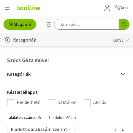
Üres
AI ajánló
Kategóriák
Könyv
Életmód, egészség
Szőcs Géza művei
Erotika
Kategória
Kategóriák
Gyermek- és ifjúsági
szűrés
Készletállapot
Készletállapot
Hobbi, szabadidő
szűrés
Rendelhető
Raktáron
Akciós
Irodalom
Találatok száma: 75
1 oldalon: 60 db
Művészet
Eladott darabszám szerint
1
2
Szakkönyv