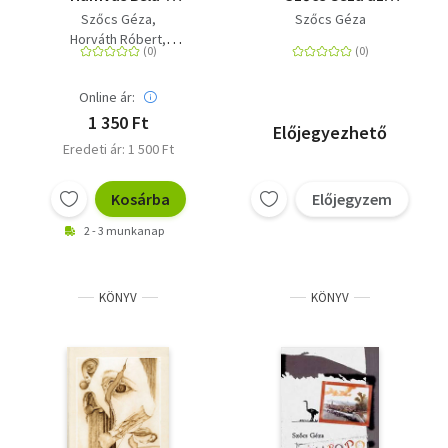
konferencia
Irodalmi Jelen
Szőcs Géza
Szőcs Géza
Balatonfüred, 2014.
hasábjain, 2008-2019
Horváth Róbert
március 21-22.
Keserü Katalin
Thiel Katalin
Online ár:
Kukla Krisztián
Cserép László
1 350 Ft
Előjegyezhető
Eredeti ár: 1 500 Ft
Kosárba
Előjegyzem
2 - 3 munkanap
KÖNYV
KÖNYV