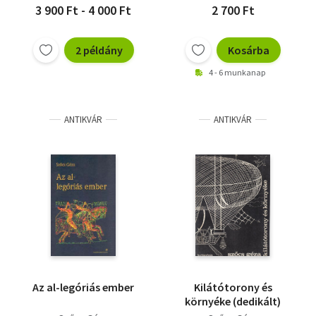
3 900 Ft - 4 000 Ft
2 700 Ft
2 példány
Kosárba
4 - 6 munkanap
ANTIKVÁR
ANTIKVÁR
Az al-legóriás ember
Kilátótorony és
környéke (dedikált)