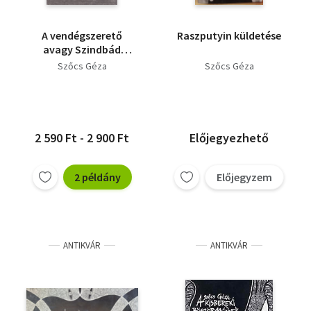
A vendégszerető
Raszputyin küldetése
avagy Szindbád
Marienbadban
Szőcs Géza
Szőcs Géza
(dedikált)
2 590 Ft - 2 900 Ft
Előjegyezhető
2 példány
Előjegyzem
ANTIKVÁR
ANTIKVÁR