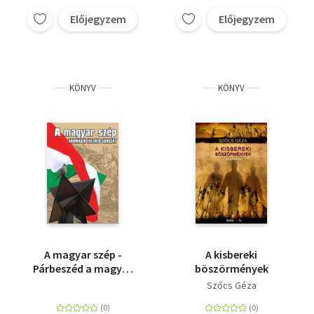
Előjegyzem
Előjegyzem
KÖNYV
KÖNYV
A magyar szép -
A kisbereki
Párbeszéd a magyar
böszörmények
jövőről
Szőcs Géza