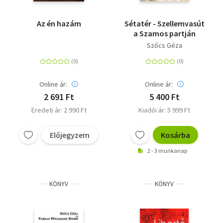
Az én hazám
Sétatér - Szellemvasút
a Szamos partján
Szőcs Géza
Online ár:
Online ár:
2 691 Ft
5 400 Ft
Eredeti ár: 2 990 Ft
Kiadói ár: 5 999 Ft
Előjegyzem
Kosárba
2 - 3 munkanap
KÖNYV
KÖNYV