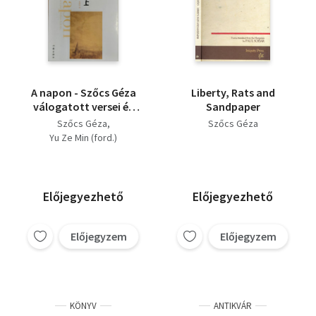
A napon - Szőcs Géza
Liberty, Rats and
válogatott versei és
Sandpaper
írásai - 太陽上 [匈牙利]
Szőcs Géza
Szőcs Géza
苏契·盖佐 著 余泽民 译
Yu Ze Min (ford.)
- Magyar és kínai
nyelven
Előjegyezhető
Előjegyezhető
Előjegyzem
Előjegyzem
KÖNYV
ANTIKVÁR