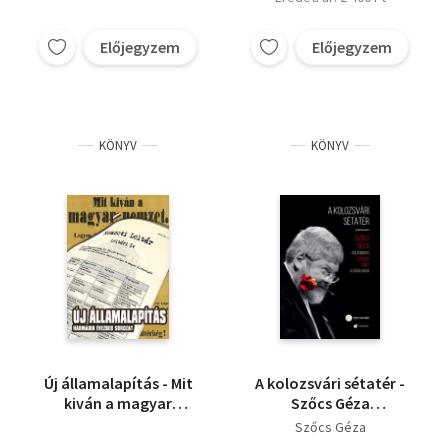
Előjegyzem
Előjegyzem
KÖNYV
KÖNYV
Új államalapítás - Mit
A kolozsvári sétatér -
kiván a magyar
Szőcs Géza
nemzet
költeményei Szilágyi
Szőcs Géza
Enikő előadásában