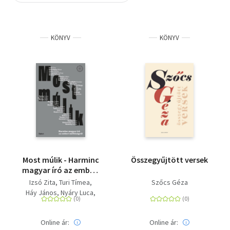
Szótár, nyelvkönyv
KÖNYV
KÖNYV
Tankönyv, segédkönyv
Társadalomtudomány
Természettudomány
Történelem
Vallás
Most múlik - Harminc
Összegyűjtött versek
magyar író az emberi
méltóságról
Izsó Zita
Turi Tímea
Szőcs Géza
Háy János
Nyáry Luca
Kanjo Nada
Polcz Alaine
Szőcs Géza
Online ár:
Online ár:
Tompa Andrea