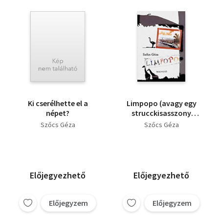
Ki cserélhette el a
Limpopo (avagy egy
népet?
strucckisasszony
naplója)- dedikált
Szőcs Géza
Szőcs Géza
Előjegyezhető
Előjegyezhető
Előjegyzem
Előjegyzem