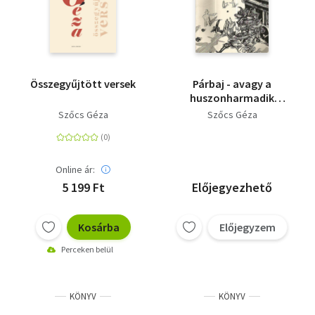
Összegyűjtött versek
Párbaj - avagy a
huszonharmadik
hóhullás
Szőcs Géza
Szőcs Géza
Online ár:
5 199 Ft
Előjegyezhető
Kosárba
Előjegyzem
Perceken belül
KÖNYV
KÖNYV