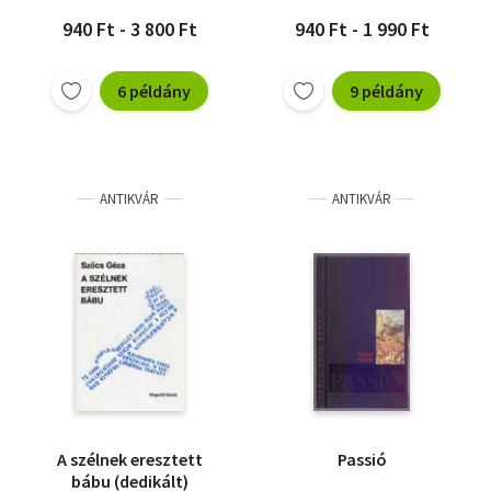
940 Ft - 3 800 Ft
940 Ft - 1 990 Ft
6 példány
9 példány
ANTIKVÁR
ANTIKVÁR
A szélnek eresztett
Passió
bábu (dedikált)