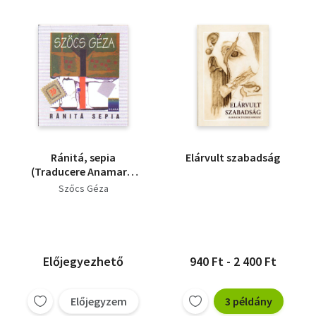
Ránitá, sepia
Elárvult szabadság
(Traducere Anamaria
Pop si Mircea Dinescu)
Szőcs Géza
Előjegyezhető
940 Ft - 2 400 Ft
Előjegyzem
3 példány