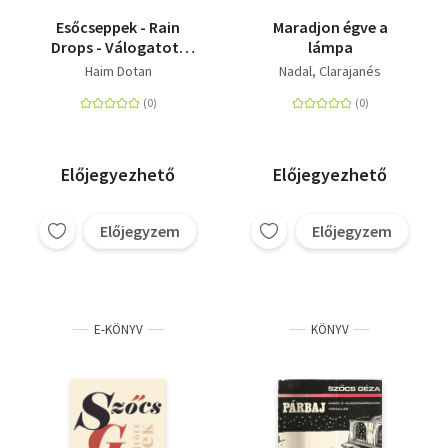
Esőcseppek - Rain
Maradjon égve a
Drops - Válogatott
lámpa
versek - Selected,
Haim Dotan
Nadal, Clarajanés
poems
Előjegyezhető
Előjegyezhető
Előjegyzem
Előjegyzem
E-KÖNYV
KÖNYV