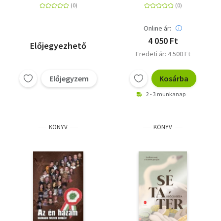
Online ár:
4 050 Ft
Előjegyezhető
Eredeti ár: 4 500 Ft
Előjegyzem
Kosárba
2 - 3 munkanap
KÖNYV
KÖNYV