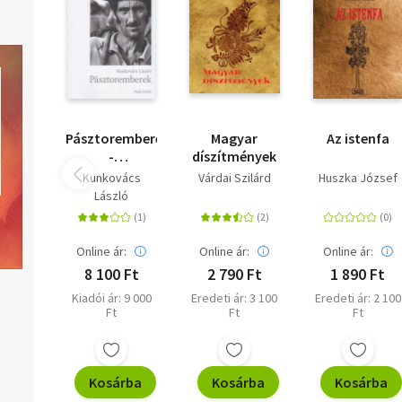
Pásztoremberek
Magyar
Az istenfa
-
díszítmények
Átdolgozott,
Kunkovács
Várdai Szilárd
Huszka József
bővített
László
kiadás
Online ár:
Online ár:
Online ár:
8 100 Ft
2 790 Ft
1 890 Ft
Kiadói ár: 9 000
Eredeti ár: 3 100
Eredeti ár: 2 100
Ft
Ft
Ft
Kosárba
Kosárba
Kosárba