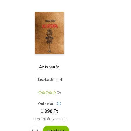
Az istenfa
Huszka József
Online ár:
1 890 Ft
Eredeti ár: 2 100 Ft