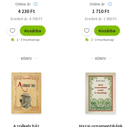
Online ár:
Online ár:
4 230 Ft
1 710 Ft
Eredeti ár: 4 700 Ft
Eredeti ár: 1 900 Ft
Kosárba
Kosárba
2 - 3 munkanap
2 - 3 munkanap
KÖNYV
KÖNYV
A székely ház
Hazai ornamentikánk