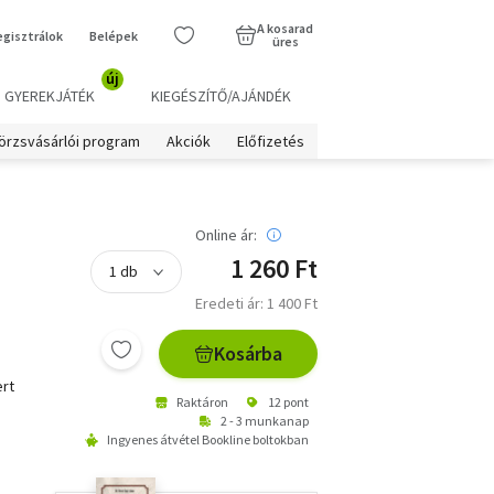
A kosarad
egisztrálok
Belépek
üres
új
GYEREKJÁTÉK
KIEGÉSZÍTŐ/AJÁNDÉK
örzsvásárlói program
Akciók
Előfizetés
Online ár:
1 260 Ft
Eredeti ár: 1 400 Ft
Kosárba
rt
Raktáron
12 pont
2 - 3 munkanap
Ingyenes átvétel Bookline boltokban