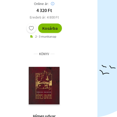
Online ár:
4 320 Ft
Eredeti ár: 4 800 Ft
Kosárba
2 - 3 munkanap
KÖNYV
Hímes udvar