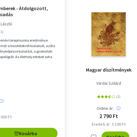
mberek - Átdolgozott,
kiadás
 László
enévi terepmunka eredménye.
ár a kezdeteknél kialakult, azóta
nyképezve kutatást, a gyakorlati
opológiát. Az élethelyzeteket soha
olyásol...
Magyar díszítmények
Várdai Szilárd
Online ár:
2 790 Ft
9 000 Ft
Eredeti ár: 3 100 Ft
Kosárba