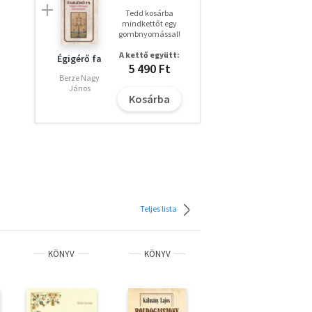
Tedd kosárba
mindkettőt egy
gombnyomással!
A kettő együtt:
Égigérő fa
5 490 Ft
Berze Nagy
János
Kosárba
Teljes lista
KÖNYV
KÖNYV
KÖNYV