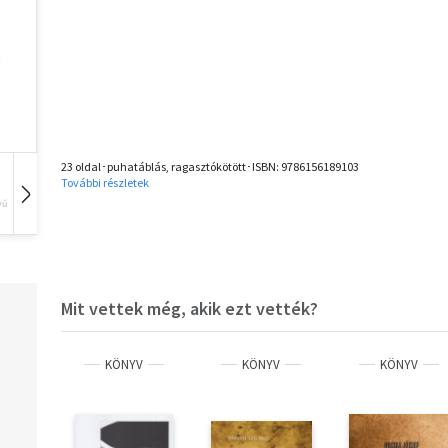
23 oldal･puhatáblás, ragasztókötött･ISBN:
9786156189103
További részletek
vű
Hangoskönyv
Film
Zene
Mit vettek még, akik ezt vették?
KÖNYV
KÖNYV
KÖNYV