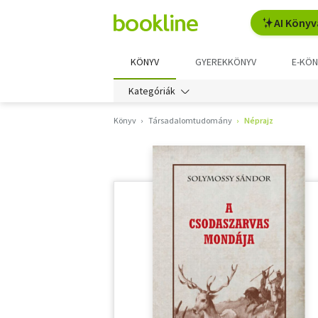
AI Könyv
KÖNYV
GYEREKKÖNYV
E-KÖN
Kategóriák
Könyv
Társadalomtudomány
Néprajz