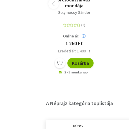
mondája
Solymossy Sándor
Online ár:
1 260 Ft
Eredeti ár: 1 400 Ft
Kosárba
2 - 3 munkanap
A Néprajz kategória toplistája
KÖNYV