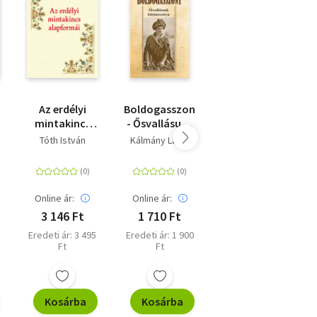
Az erdélyi
Boldogasszony
A
mintakincs
- Ősvallásunk
parasztudvarok
alapformái
istenasszonya
gazdasági
Tóth István
Kálmány Lajos
Mednyánszky
építményei
Miklós
Online ár:
Online ár:
Online ár:
3 146 Ft
1 710 Ft
4 320 Ft
Eredeti ár: 3 495
Eredeti ár: 1 900
Eredeti ár: 4 800
Ft
Ft
Ft
Kosárba
Kosárba
Kosárba