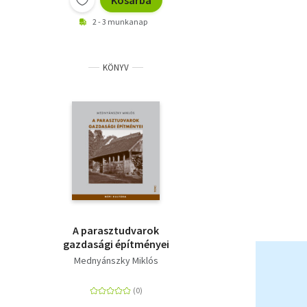
Kosárba
2 - 3 munkanap
KÖNYV
A parasztudvarok
gazdasági építményei
Mednyánszky Miklós