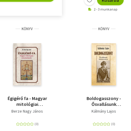
Kosárba
2 - 3 munkanap
KÖNYV
KÖNYV
Égigérő fa - Magyar
Boldogasszony -
mitológiai
Ősvallásunk
tanulmányok
istenasszonya
Berze Nagy János
Kálmány Lajos