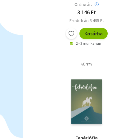
Online ár:
3 146 Ft
Eredeti ár: 3 495 Ft
Kosárba
2 - 3 munkanap
KÖNYV
Fehérlófia