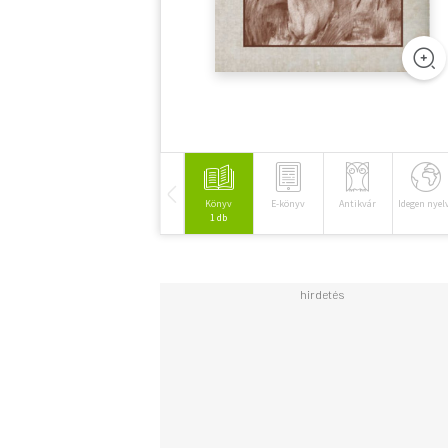
Könyv
E-könyv
Antikvár
Idegen nyel
1 db