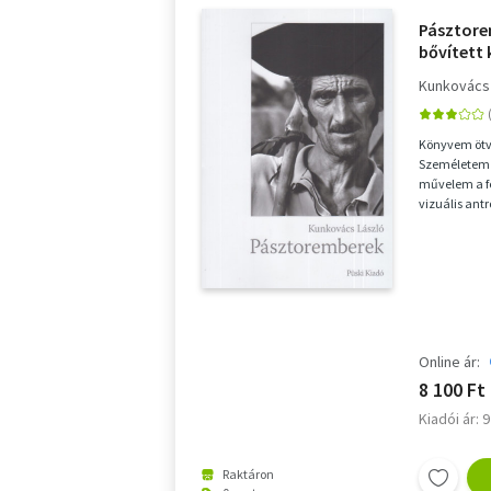
Pásztore
bővített 
Kunkovács
Könyvem ötv
Személetem m
művelem a fé
vizuális antr
soha nem bef
Online ár:
8 100 Ft
Kiadói ár: 
Raktáron