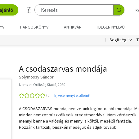
ajánló
R
YV
HANGOSKÖNYV
ANTIKVÁR
IDEGEN NYELVŰ
T
Segítség
A csodaszarvas mondája
Solymossy Sándor
Nemzeti Örökség Kiadó, 2020
Írj véleményt elsőként!
A CSODASZARVAS-monda, nemzetünk legfontosabb mondája. Me
minden nemzet büszkélkedik eredetmondával. Nem kérdezzük
mennyi benne a valóság és mennyi a költői, mesélői fantázia.
Hozzánk tartozik, büszkén meséljük és adjuk tovább.