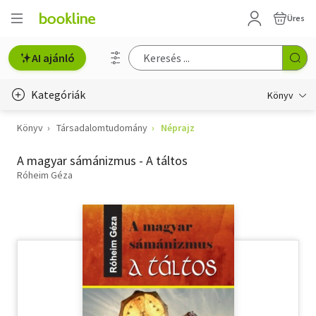
Üres
AI ajánló
Kategóriák
Könyv
Könyv
Társadalomtudomány
Néprajz
Életmód, egészség
A magyar sámánizmus - A táltos
Erotika
Róheim Géza
Gyermek- és ifjúsági
Hobbi, szabadidő
Irodalom
Művészet
Szakkönyv