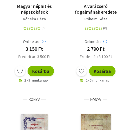
Magyar néphit és
A varázserő
népszokások
fogalmának eredete
Róheim Géza
Róheim Géza
Online ár:
Online ár:
3 150 Ft
2 790 Ft
Eredeti ár: 3 500 Ft
Eredeti ár: 3 100 Ft
Kosárba
Kosárba
2 - 3 munkanap
2 - 3 munkanap
KÖNYV
KÖNYV