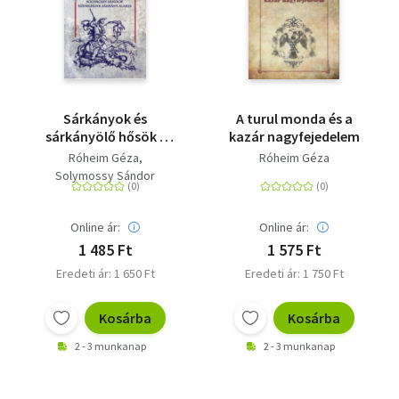
Sárkányok és
A turul monda és a
sárkányölő hősök /
kazár nagyfejedelem
Népmeséink sárkány
Róheim Géza
Róheim Géza
alakja
Solymossy Sándor
Online ár:
Online ár:
1 485 Ft
1 575 Ft
Eredeti ár: 1 650 Ft
Eredeti ár: 1 750 Ft
Kosárba
Kosárba
2 - 3 munkanap
2 - 3 munkanap