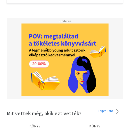
állunk szemben.
A táltosnak ezt az értelmezését Solymossy is
megismételte, aki azonban nem találta szükségesnek,
hogy idézze azt a könyvet, amelyet áttanulmányozott.
Azóta sok új adatot közöltek erről a témáról, és jelenlegi
célom az, hogy ezeket is felhasználva, mind a tisztán
antropológiai, mind a pszichoanalitikus látószögből
elemezzem az egész helyzetet. Ez a tanulmány kísérlet
arra is, hogy felmutassam a sámánizmus más lehetséges
maradványait a magyar folklórban."- írja tanulmánya
bevezetőjeként maga a szerző.
Teljes lista
Mit vettek még, akik ezt vették?
KÖNYV
KÖNYV