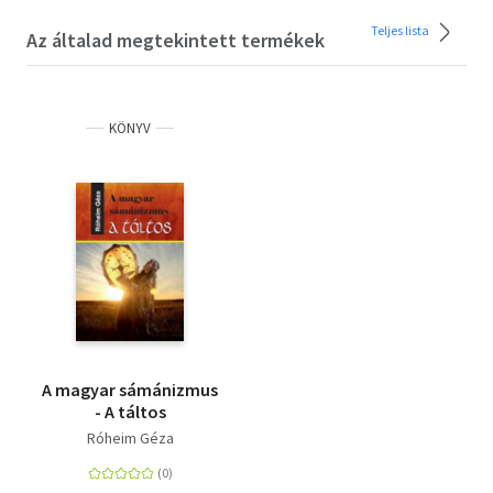
Teljes lista
Az általad megtekintett termékek
KÖNYV
A magyar sámánizmus
- A táltos
Róheim Géza