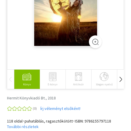
Szótár, nyelvkönyv
Tankönyv, segédkönyv
Társadalomtudomány
Természettudomány
Történelem
Vallás
Könyv
E-könyv
Antikvár
Idegen nyelvű
Hangos
Hermit Könyvkiadó Bt., 2018
Írj véleményt elsőként!
118 oldal･puhatáblás, ragasztókötött･ISBN:
9786155797118
További részletek