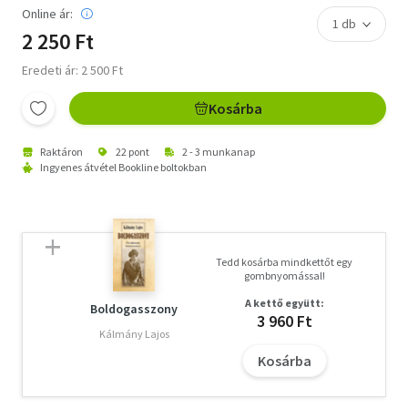
Online ár:
2 250 Ft
Eredeti ár: 2 500 Ft
Kosárba
Raktáron
22 pont
2 - 3 munkanap
Ingyenes átvétel Bookline boltokban
Tedd kosárba mindkettőt egy
gombnyomással!
A kettő együtt:
Boldogasszony
3 960 Ft
Kálmány Lajos
Kosárba