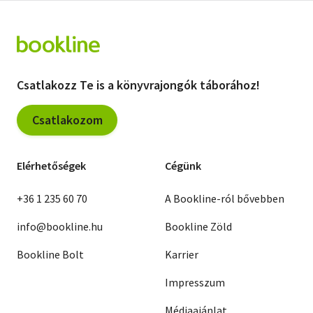
Csatlakozz Te is a könyvrajongók táborához!
Csatlakozom
Elérhetőségek
Cégünk
+36 1 235 60 70
A Bookline-ról bővebben
info@bookline.hu
Bookline Zöld
Bookline Bolt
Karrier
Impresszum
Médiaajánlat