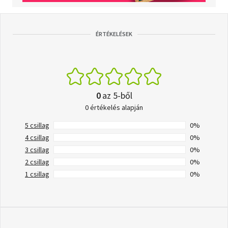
ÉRTÉKELÉSEK
0
az 5-ből
0 értékelés alapján
5 csillag
0%
4 csillag
0%
3 csillag
0%
2 csillag
0%
1 csillag
0%