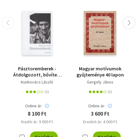
Pásztoremberek -
Magyar motívumok
Átdolgozott, bővített
gyűjteménye 40 lapon
kiadás
Kunkovács László
Gergely János
Online ár:
Online ár:
8 100 Ft
3 600 Ft
Kiadói ár: 9 000 Ft
Eredeti ár: 4 000 Ft