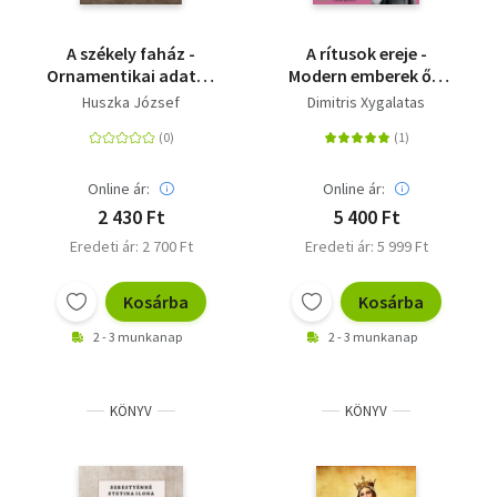
A székely faház -
A rítusok ereje -
Ornamentikai adatok
Modern emberek ősi
a magyarok
szokásai
Huszka József
Dimitris Xygalatas
őstörténetéhez
Online ár:
Online ár:
2 430 Ft
5 400 Ft
Eredeti ár: 2 700 Ft
Eredeti ár: 5 999 Ft
Kosárba
Kosárba
2 - 3 munkanap
2 - 3 munkanap
KÖNYV
KÖNYV