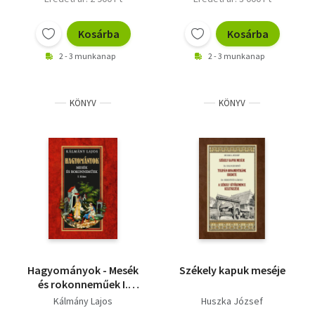
Kosárba
Kosárba
2 - 3 munkanap
2 - 3 munkanap
KÖNYV
KÖNYV
Hagyományok - Mesék
Székely kapuk meséje
és rokonneműek I.
kötet
Kálmány Lajos
Huszka József