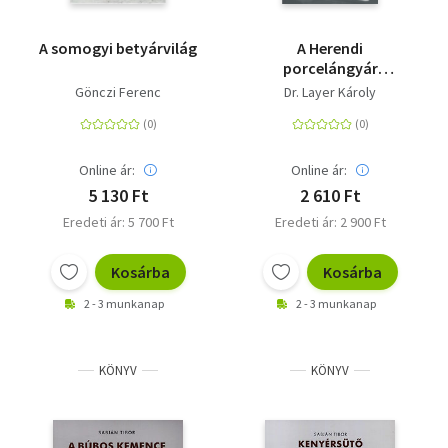
A somogyi betyárvilág
A Herendi
porcelángyár
története
Gönczi Ferenc
Dr. Layer Károly
Online ár:
Online ár:
5 130 Ft
2 610 Ft
Eredeti ár: 5 700 Ft
Eredeti ár: 2 900 Ft
Kosárba
Kosárba
2 - 3 munkanap
2 - 3 munkanap
KÖNYV
KÖNYV