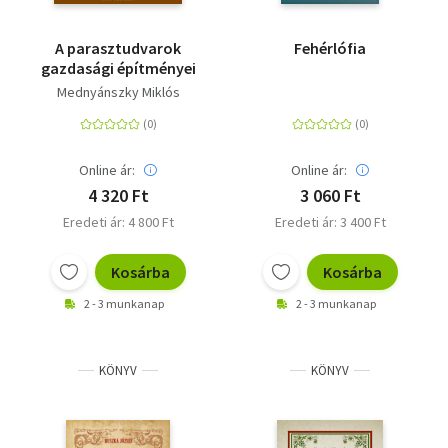
A parasztudvarok
Fehérlófia
gazdasági építményei
Mednyánszky Miklós
Online ár:
Online ár:
4 320 Ft
3 060 Ft
Eredeti ár: 4 800 Ft
Eredeti ár: 3 400 Ft
Kosárba
Kosárba
2 - 3 munkanap
2 - 3 munkanap
KÖNYV
KÖNYV