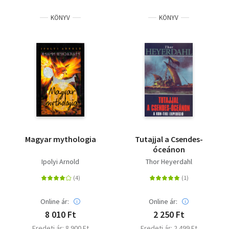
KÖNYV
KÖNYV
Magyar mythologia
Tutajjal a Csendes-
óceánon
Ipolyi Arnold
Thor Heyerdahl
Online ár:
Online ár:
8 010 Ft
2 250 Ft
Eredeti ár: 8 900 Ft
Eredeti ár: 2 499 Ft