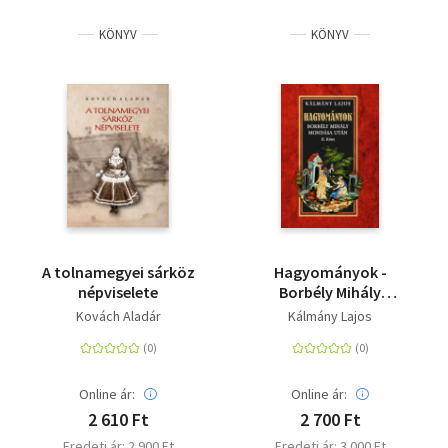
KÖNYV
KÖNYV
A tolnamegyei sárköz
Hagyományok -
népviselete
Borbély Mihály
mondása után II.
Kovách Aladár
Kálmány Lajos
kötet
Online ár:
Online ár:
2 610 Ft
2 700 Ft
Eredeti ár: 2 900 Ft
Eredeti ár: 3 000 Ft