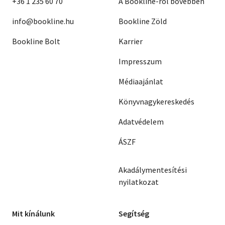
+36 1 235 60 70
A Bookline-ról bővebben
info@bookline.hu
Bookline Zöld
Bookline Bolt
Karrier
Impresszum
Médiaajánlat
Könyvnagykereskedés
Adatvédelem
ÁSZF
Akadálymentesítési
nyilatkozat
Mit kínálunk
Segítség