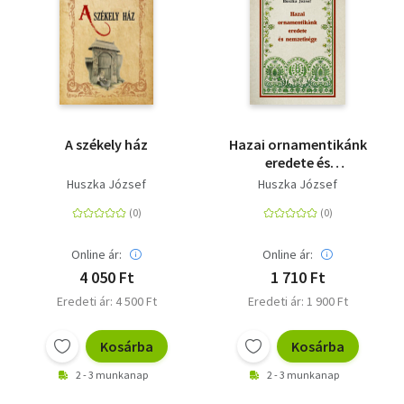
A székely ház
Hazai ornamentikánk
eredete és
nemzetisége
Huszka József
Huszka József
Online ár:
Online ár:
4 050 Ft
1 710 Ft
Eredeti ár: 4 500 Ft
Eredeti ár: 1 900 Ft
Kosárba
Kosárba
2 - 3 munkanap
2 - 3 munkanap