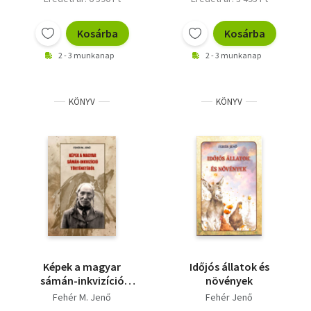
Kosárba
Kosárba
2 - 3 munkanap
2 - 3 munkanap
KÖNYV
KÖNYV
Képek a magyar
Időjós állatok és
sámán-inkvizíció
növények
történetéből
Fehér M. Jenő
Fehér Jenő