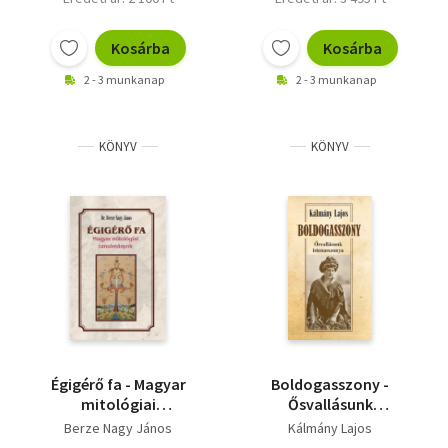
Kosárba
Kosárba
2 - 3 munkanap
2 - 3 munkanap
KÖNYV
KÖNYV
Égigérő fa - Magyar
Boldogasszony -
mitológiai
Ősvallásunk
tanulmányok
istenasszonya
Berze Nagy János
Kálmány Lajos