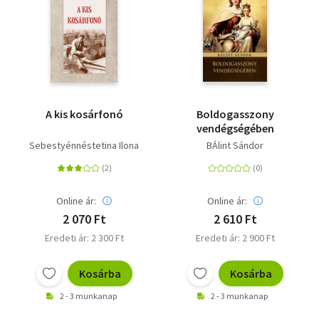
A kis kosárfonó
Boldogasszony
vendégségében
Sebestyénnéstetina Ilona
BÁlint Sándor
Online ár:
Online ár:
2 070 Ft
2 610 Ft
Eredeti ár: 2 300 Ft
Eredeti ár: 2 900 Ft
Kosárba
Kosárba
2 - 3 munkanap
2 - 3 munkanap