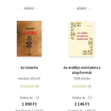
KÖNYV
KÖNYV
Az istenfa
Az erdélyi mintakincs
alapformái
Huszka József
Tóth István
Online ár:
Online ár:
1 890 Ft
3 146 Ft
Eredeti ár: 2 100 Ft
Eredeti ár: 3 495 Ft