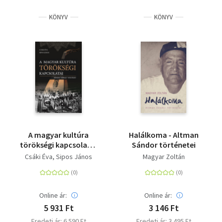
KÖNYV
KÖNYV
A magyar kultúra
Halálkoma - Altman
törökségi kapcsolatai
Sándor történetei
- Népzene, néprajz,
Csáki Éva
Sipos János
Magyar Zoltán
nyelvészet
Online ár:
Online ár:
5 931 Ft
3 146 Ft
Eredeti ár: 6 590 Ft
Eredeti ár: 3 495 Ft