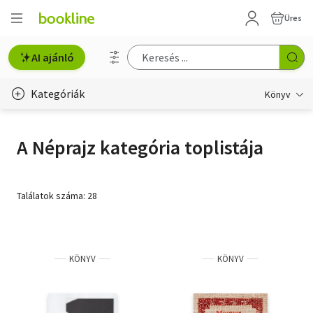
Üres
AI ajánló
Kategóriák
Könyv
Életmód, egészség
A Néprajz kategória toplistája
Erotika
Gyermek- és ifjúsági
Találatok száma: 28
Hobbi, szabadidő
Irodalom
KÖNYV
KÖNYV
Művészet
Szakkönyv