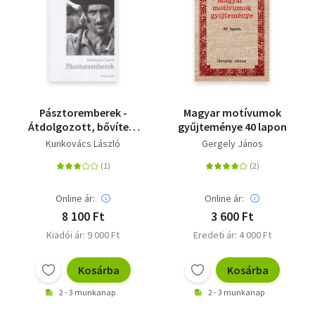
Szótár, nyelvkönyv
Tankönyv, segédkönyv
Társadalomtudomány
Pásztoremberek -
Magyar motívumok
Természettudomány
Átdolgozott, bővített
gyűjteménye 40 lapon
kiadás
Kunkovács László
Gergely János
Történelem
Vallás
Online ár:
Online ár:
8 100 Ft
3 600 Ft
Kiadói ár: 9 000 Ft
Eredeti ár: 4 000 Ft
Kosárba
Kosárba
2 - 3 munkanap
2 - 3 munkanap