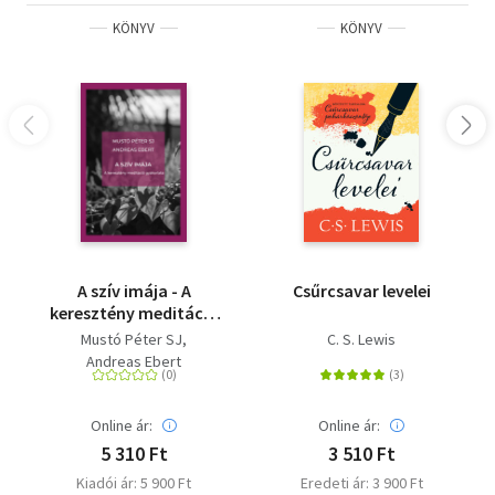
KÖNYV
KÖNYV
A szív imája - A
Csűrcsavar levelei
keresztény meditáció
gyakorlata
Mustó Péter SJ
C. S. Lewis
Andreas Ebert
Online ár:
Online ár:
5 310 Ft
3 510 Ft
Kiadói ár: 5 900 Ft
Eredeti ár: 3 900 Ft