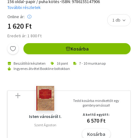
156 oldal･papír / puha kötés･ISBN:
9786155147906
További részletek
Online ár:
1 620 Ft
Eredeti ár: 1 800 Ft
Kosárba
Beszállítói készleten
16 pont
7 - 10 munkanap
Ingyenes átvétel Bookline boltokban
Tedd kosárba mindkettőt egy
gombnyomással!
A kettő együtt:
Isten városáról I.
6 570 Ft
Szent Ágoston
Kosárba