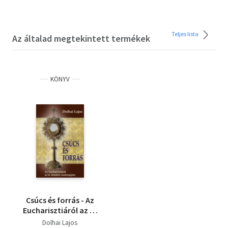
Teljes lista
Az általad megtekintett termékek
KÖNYV
Csúcs és forrás - Az
Eucharisztiáról az év
minden vasárnapjára
Dolhai Lajos