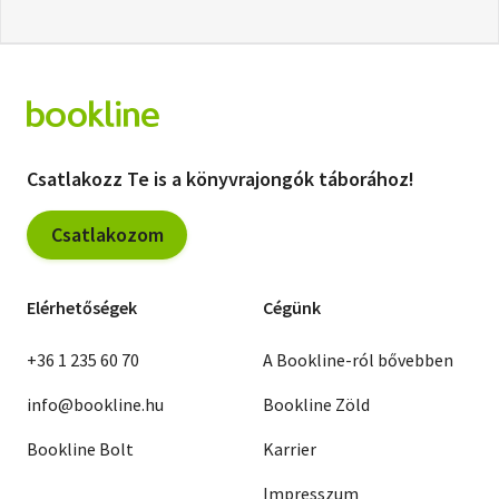
Csatlakozz Te is a könyvrajongók táborához!
Csatlakozom
Elérhetőségek
Cégünk
+36 1 235 60 70
A Bookline-ról bővebben
info@bookline.hu
Bookline Zöld
Bookline Bolt
Karrier
Impresszum