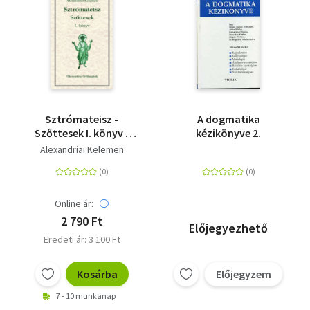
Sztrómateisz -
A dogmatika
Szőttesek I. könyv -
kézikönyve 2.
Ókeresztény
Alexandriai Kelemen
örökségünk
Online ár:
2 790 Ft
Előjegyezhető
Eredeti ár: 3 100 Ft
Kosárba
Előjegyzem
7 - 10 munkanap