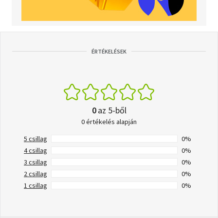
ÉRTÉKELÉSEK
0
az 5-ből
0 értékelés alapján
5 csillag
0%
4 csillag
0%
3 csillag
0%
2 csillag
0%
1 csillag
0%