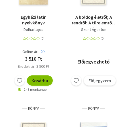
Egyházi latin
A boldog életről; A
nyelvkönyv
rendről; A türelemről -
Ókeresztény
Dolhai Lajos
Szent Ágoston
Örökségünk 22.
Online ár:
3 510 Ft
Előjegyezhető
Eredeti ár: 3 900 Ft
Kosárba
Előjegyzem
2 - 3 munkanap
KÖNYV
KÖNYV