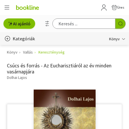
Üres
AI ajánló
Kategóriák
Könyv
Könyv
Vallás
Kereszténység
Életmód, egészség
Csúcs és forrás - Az Eucharisztiáról az év minden
Erotika
vasárnapjára
Gyermek- és ifjúsági
Dolhai Lajos
Hobbi, szabadidő
Irodalom
Művészet
Szakkönyv