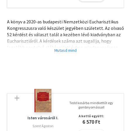
A könyv a 2020-as budapesti Nemzetközi Eucharisztikus
Kongresszusra való készület jegyében született. Az olvasó
52 kérdést és választ talál a kezében lévő kiadványban az
Eucharisztiáról. A kérdések száma azt sugallja, hogy
legalább az utolsó előkészületi évben minden vasárnap
olvassunk el egy kérdést és választ. Ha ezt megtesszük,
akkor egyre jobban fogjuk érteni és értékelni az
Eucharisztiát, mint keresztény életünk egyik fő forrását. A
kérdések és válaszok első fele az Eucharisztia teológiájára
vonatkozik, a második rész pedig a szentmise liturgiájával
kapcsolatos gyakorlati-teológiai szempontokat
tárgyalja.
Tedd kosárba mindkettőt egy
gombnyomással!
A kettő együtt:
Isten városáról I.
6 570 Ft
Szent Ágoston