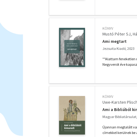
KÖNYV
Mustó Péter SJ
Há
Ami megtart
Jezsuita Kiadó, 2023
""Alattam feneketlen 
Negyvenöt éve kapaszk
KÖNYV
Uwe-Karsten Plisc
Ami a Bibliából ki
Magyar Bibliatársulat
Újonnan megtalált vag
címekkel kerülnek be a 