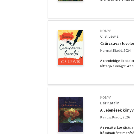
KÖNYV
C. S. Lewis
Csűrcsavar levelei
Harmat Kiadó, 2024
A cambridge-i irodalom
láttatja a világot. Az 
KÖNYV
Dér Katalin
A Jelenések könyv
Kairosz Kiadó, 2026
A szerző a Szentírás a
írásainak értelmezéséb