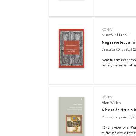
KÖNYV
Mustó Péter SJ
Megszereted, ami 
Jezsuita Könyvek, 20
Nem tudom Istent más
bármi, ha te nem akar
KÖNYV
Alan Watts
Mítosz és rítus a
Polaris Könyvkiadó, 2
"E könyvében Alan Wa
felélesztésére, a keres