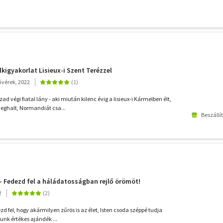
lkigyakorlat Lisieux-i Szent Terézzel
ővérek, 2022
zad végi fiatal lány - aki miután kilenc évig a lisieux-i Kármelben élt,
ghalt, Normandiát csa...
Beszállí
- Fedezd fel a háládatosságban rejlő örömöt!
2
dezd fel, hogy akármilyen zűrös is az élet, Isten csoda széppé tudja
unk értékes ajándék ...