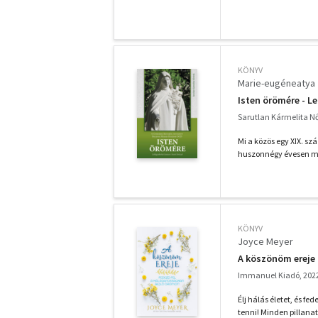
KÖNYV
Marie-eugéneatya
Isten örömére - Le
Sarutlan Kármelita N
Mi a közös egy XIX. szá
huszonnégy évesen me
KÖNYV
Joyce Meyer
A köszönöm ereje 
Immanuel Kiadó, 202
Élj hálás életet, és fe
tenni! Minden pillanat