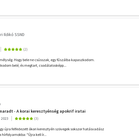
ri Ildikó SSND
mélység. Hogy bele ne csússzak, egy fűszálba kapaszkodom.
odom belé, és megtart, csodálatosképp...
h
maradt - A korai keresztyénség apokrif iratai
, 2023
y újra felfedezett ókori keresztyén szövegek sokszor hatásvadász
hírfolyamokba: "Újra kell ír...