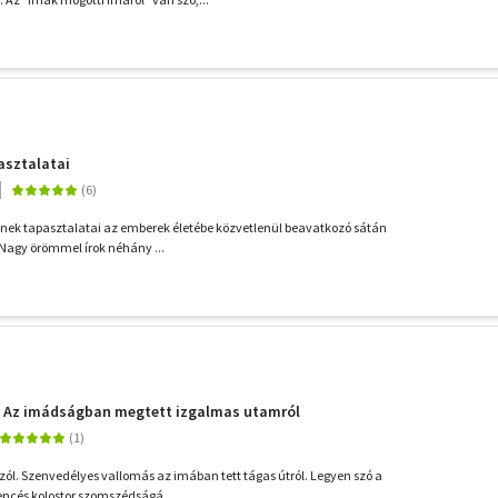
asztalatai
nek tapasztalatai az emberek életébe közvetlenül beavatkozó sátán
"Nagy örömmel írok néhány ...
- Az imádságban megtett izgalmas utamról
zól. Szenvedélyes vallomás az imában tett tágas útról. Legyen szó a
ncés kolostor szomszédságá...