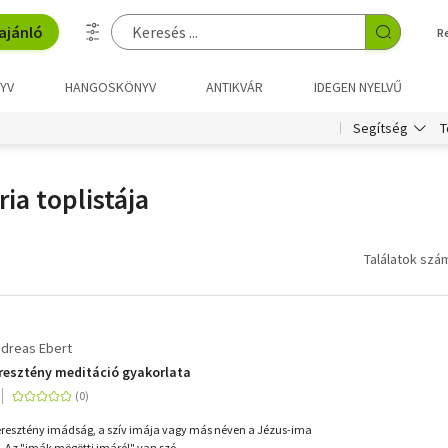
ajánló
R
YV
HANGOSKÖNYV
ANTIKVÁR
IDEGEN NYELVŰ
T
Segítség
ia toplistája
Találatok szá
dreas Ebert
keresztény meditáció gyakorlata
keresztény imádság, a szív imája vagy más néven a Jézus-ima
 Az "imák mögötti imáról" van szó,...