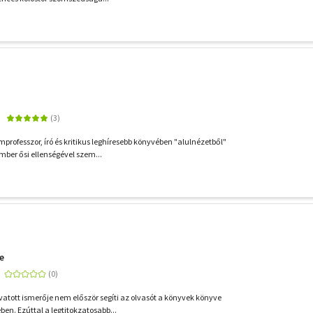
professzor, író és kritikus leghíresebb könyvében "alulnézetből"
ember ősi ellenségével szem...
e
vatott ismerője nem először segíti az olvasót a könyvek könyve
en. Ezúttal a legtitokzatosabb...