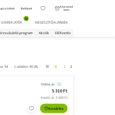
A kosarad
egisztrálok
Belépek
üres
új
GYEREKJÁTÉK
KIEGÉSZÍTŐ/AJÁNDÉK
örzsvásárlói program
Akciók
Előfizetés
ma: 94
1 oldalon: 60 db
1
2
Online ár:
5 310 Ft
Kiadói ár: 5 900 Ft
Kosárba