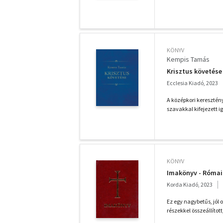
KÖNYV
Kempis Tamás
Krisztus követése
Ecclesia Kiadó, 2023
A középkori keresztén
szavakkal kifejezett i
KÖNYV
Imakönyv - Római 
Korda Kiadó, 2023
Ez egy nagybetűs, jól
részekkel összeállított