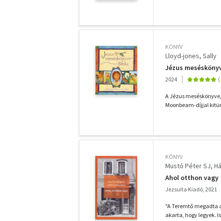
KÖNYV
Lloyd-jones, Sally
Jézus meséskönyve
2024
A Jézus meséskönyve, a
Moonbeam-díjjal kitünt
KÖNYV
Mustó Péter SJ
Há
Ahol otthon vagy
Jezsuita Kiadó, 2021
"A Teremtő megadta a 
akarta, hogy legyek. I