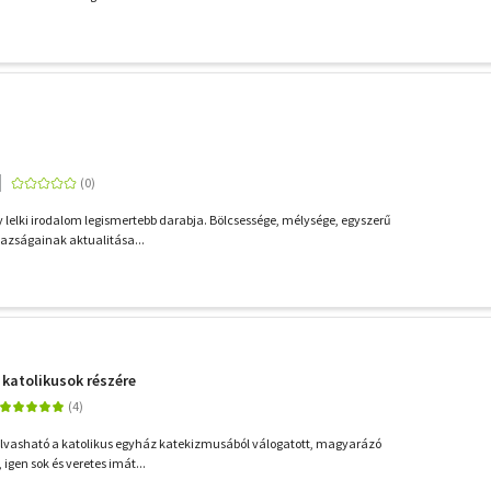
y lelki irodalom legismertebb darabja. Bölcsessége, mélysége, egyszerű
gazságainak aktualitása...
katolikusok részére
 olvasható a katolikus egyház katekizmusából válogatott, magyarázó
, igen sok és veretes imát...