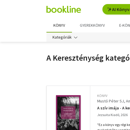
AI Könyv
KÖNYV
GYEREKKÖNYV
E-KÖN
Kategóriák
A Kereszténység kategór
További
szűrők
KÖNYV
Mustó Péter SJ
An
A szív imája - A 
Jezsuita Kiadó, 2026
"Ez a könyv egy régi 
gyakorlatába vezet be.