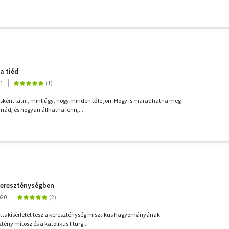
a tiéd
21
ként látni, mint úgy, hogy minden tőle jön. Hogy is maradhatna meg
nád, és hogyan állhatna fenn,...
 kereszténységben
020
tts kísérletet tesz a kereszténység misztikus hagyományának
ztény mítosz és a katolikus liturg...