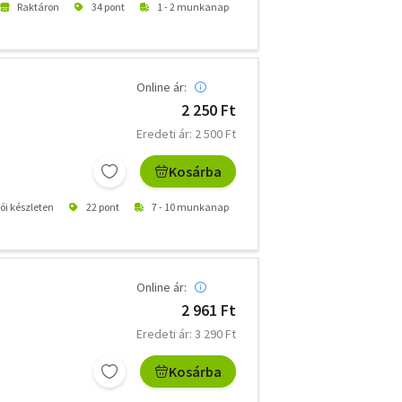
Raktáron
34 pont
1 - 2 munkanap
Online ár:
2 250 Ft
Eredeti ár: 2 500 Ft
Kosárba
tói készleten
22 pont
7 - 10 munkanap
Online ár:
2 961 Ft
Eredeti ár: 3 290 Ft
Kosárba