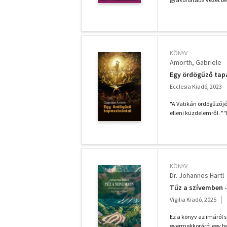
KÖNYV
Amorth, Gabriele
Egy ördögűző tap
Ecclesia Kiadó, 2023
"A Vatikán ördögűzőjé
elleni küzdelemről. "
KÖNYV
Dr. Johannes Hartl
Tűz a szívemben 
Vigilia Kiadó, 2025
Ez a könyv az imáról s
gyermekkoráról egy be