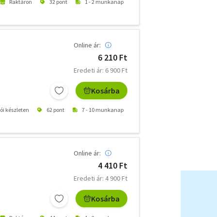
Raktáron
32 pont
1 - 2 munkanap
Online ár:
6 210 Ft
Eredeti ár: 6 900 Ft
Kosárba
tói készleten
62 pont
7 - 10 munkanap
Online ár:
4 410 Ft
Eredeti ár: 4 900 Ft
Kosárba