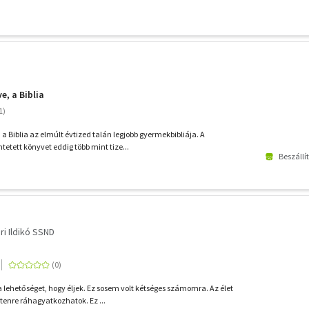
, a Biblia
 Biblia az elmúlt évtized talán legjobb gyermekbibliája. A
etett könyvet eddig több mint tize...
Beszállí
ri Ildikó SSND
lehetőséget, hogy éljek. Ez sosem volt kétséges számomra. Az élet
stenre ráhagyatkozhatok. Ez ...