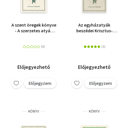
A szent öregek könyve
Az egyházatyák
- A szerzetes atyák
beszédei Krisztus-
mondásainak ábécé-
ünnepekre I. -
sorrendes
Karácsonyi ünnepkör
gyűjteménye
Előjegyezhető
Előjegyezhető
Előjegyzem
Előjegyzem
KÖNYV
KÖNYV