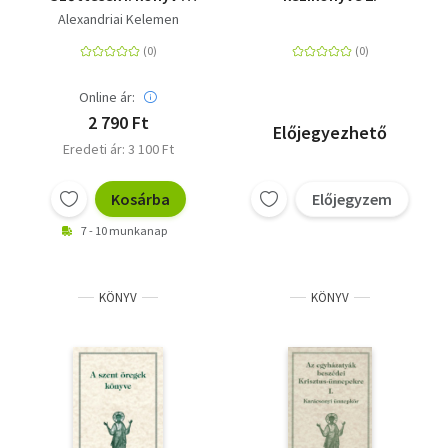
Ókeresztény
Alexandriai Kelemen
örökségünk
Online ár:
2 790 Ft
Előjegyezhető
Eredeti ár: 3 100 Ft
Kosárba
Előjegyzem
7 - 10 munkanap
KÖNYV
KÖNYV