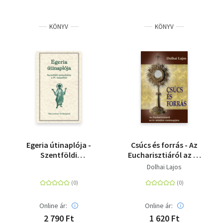
KÖNYV
KÖNYV
Egeria útinaplója -
Csúcs és forrás - Az
Szentföldi
Eucharisztiáról az év
zarándoklat a IV.
minden vasárnapjára
Dolhai Lajos
századból -
Ókeresztény
örökségünk 14.
Online ár:
Online ár:
2 790 Ft
1 620 Ft