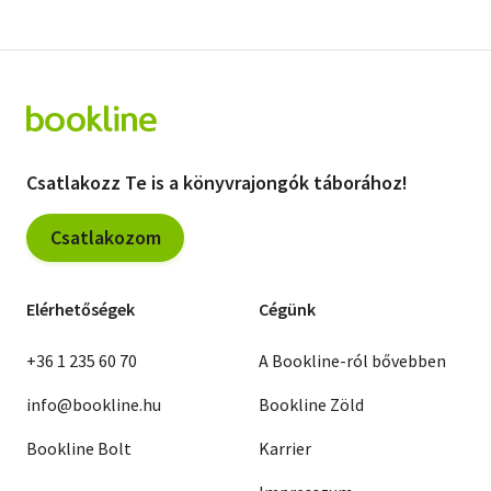
Csatlakozz Te is a könyvrajongók táborához!
Csatlakozom
Elérhetőségek
Cégünk
+36 1 235 60 70
A Bookline-ról bővebben
info@bookline.hu
Bookline Zöld
Bookline Bolt
Karrier