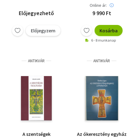
Online ár:
Előjegyezhető
9 990 Ft
Előjegyzem
Kosárba
6 - 8 munkanap
ANTIKVÁR
ANTIKVÁR
A szentségek
Az ókeresztény egyház