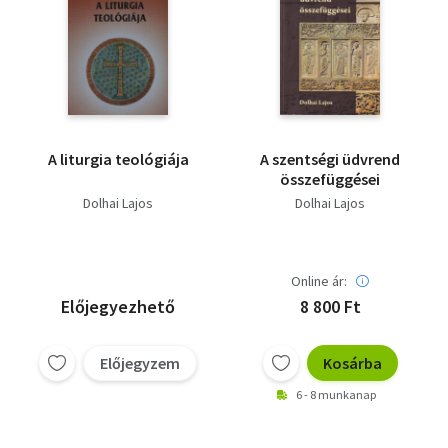
A liturgia teológiája
A szentségi üdvrend
összefüggései
Dolhai Lajos
Dolhai Lajos
Online ár:
Előjegyezhető
8 800 Ft
Előjegyzem
Kosárba
6 - 8 munkanap