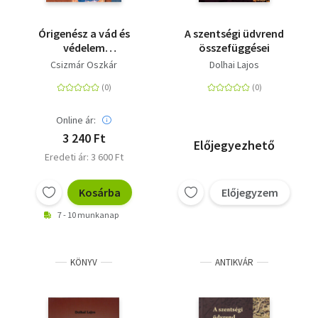
Órigenész a vád és
A szentségi üdvrend
védelem
összefüggései
kereszttüzében
Csizmár Oszkár
Dolhai Lajos
Online ár:
3 240 Ft
Előjegyezhető
Eredeti ár: 3 600 Ft
Kosárba
Előjegyzem
7 - 10 munkanap
KÖNYV
ANTIKVÁR