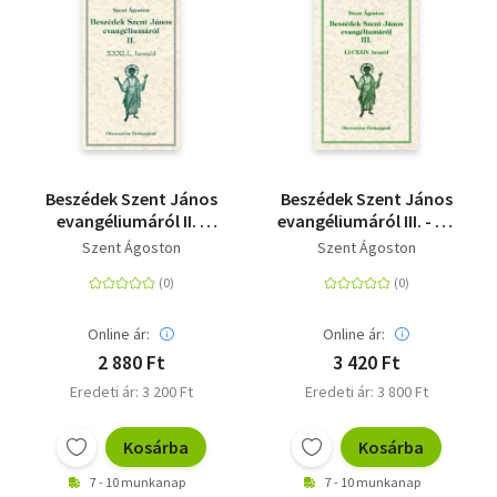
Beszédek Szent János
Beszédek Szent János
evangéliumáról II. -
evangéliumáról III. - LI-
XXXI-L. beszéd -
CXXIV. beszéd -
Szent Ágoston
Szent Ágoston
Ókeresztény
Ókeresztény
örökségünk 12.
örökségünk 13.
Online ár:
Online ár:
2 880 Ft
3 420 Ft
Eredeti ár: 3 200 Ft
Eredeti ár: 3 800 Ft
Kosárba
Kosárba
7 - 10 munkanap
7 - 10 munkanap