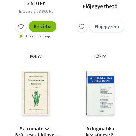
3 510 Ft
Előjegyezhető
Eredeti ár: 3 900 Ft
Kosárba
Előjegyzem
1 - 2 munkanap
KÖNYV
KÖNYV
Sztrómateisz -
A dogmatika
Szőttesek I. könyv -
kézikönyve 2.