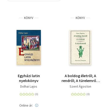
Szótár, nyelvkönyv
KÖNYV
KÖNYV
Tankönyv, segédkönyv
Társadalomtudomány
Természettudomány
Történelem
Vallás
Egyházi latin
A boldog életről; A
nyelvkönyv
rendről; A türelemről -
Ókeresztény
Dolhai Lajos
Szent Ágoston
Örökségünk 22.
Online ár: