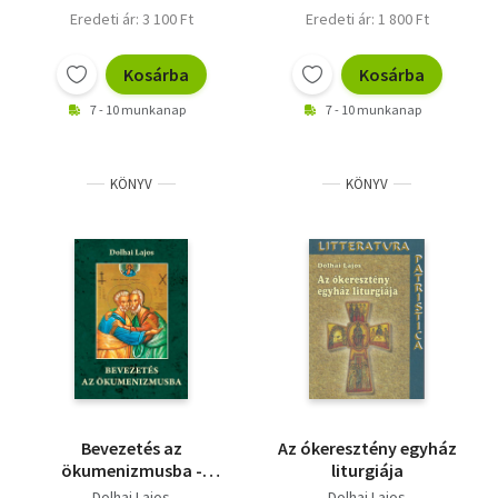
Eredeti ár: 3 100 Ft
Eredeti ár: 1 800 Ft
Kosárba
Kosárba
7 - 10 munkanap
7 - 10 munkanap
KÖNYV
KÖNYV
Bevezetés az
Az ókeresztény egyház
ökumenizmusba -
liturgiája
Katolikus
Dolhai Lajos
Dolhai Lajos