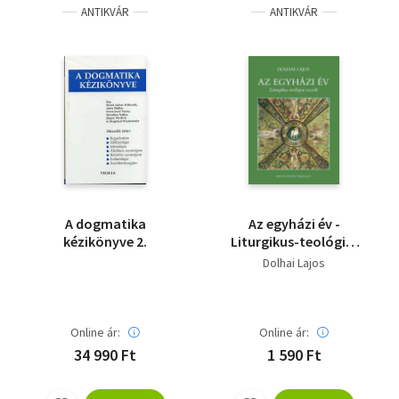
ANTIKVÁR
ANTIKVÁR
A dogmatika
Az egyházi év -
kézikönyve 2.
Liturgikus-teológiai
esszék
Dolhai Lajos
Online ár:
Online ár:
34 990 Ft
1 590 Ft