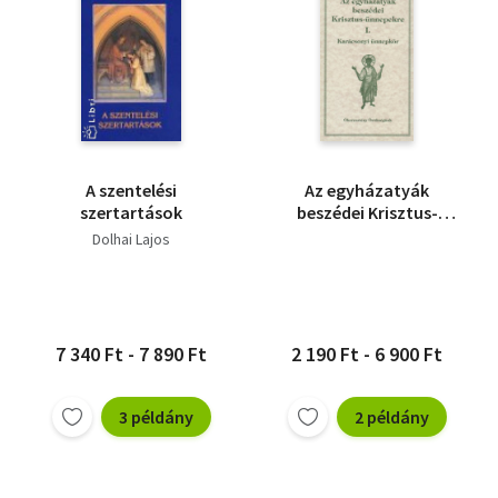
A szentelési
Az egyházatyák
szertartások
beszédei Krisztus-
ünnepekre I.
Dolhai Lajos
7 340 Ft - 7 890 Ft
2 190 Ft - 6 900 Ft
3 példány
2 példány