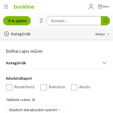
Üres
AI ajánló
Kategóriák
Könyv
Életmód, egészség
Dolhai Lajos művei
Erotika
Kategória
Kategóriák
Gyermek- és ifjúsági
szűrés
Készletállapot
Készletállapot
Hobbi, szabadidő
szűrés
Rendelhető
Raktáron
Akciós
Irodalom
Találatok száma: 26
Művészet
Eladott darabszám szerint
Szakkönyv