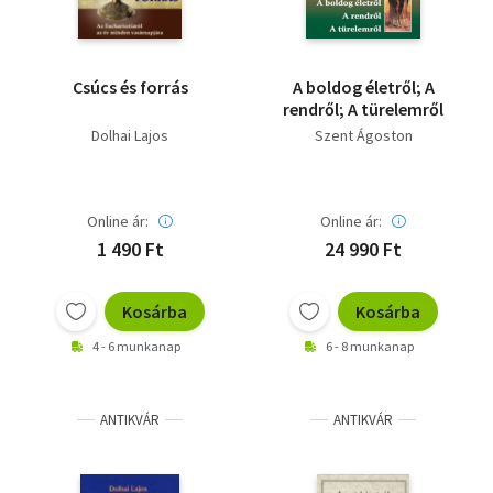
Csúcs és forrás
A boldog életről; A
rendről; A türelemről
Dolhai Lajos
Szent Ágoston
Online ár:
Online ár:
1 490 Ft
24 990 Ft
Kosárba
Kosárba
4 - 6 munkanap
6 - 8 munkanap
ANTIKVÁR
ANTIKVÁR