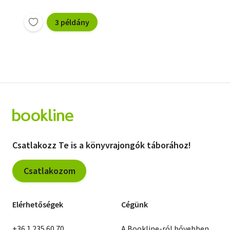
3 példány
Csatlakozz Te is a könyvrajongók táborához!
Csatlakozom
Elérhetőségek
Cégünk
+36 1 235 60 70
A Bookline-ról bővebben