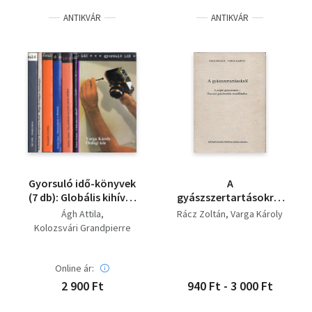
ANTIKVÁR
ANTIKVÁR
Gyorsuló idő-könyvek
A
(7 db): Globális kihívás
gyászszertartásokról
+ Négy-öt magyar
- A polgári
Ágh Attila
Rácz Zoltán
Varga Károly
összehajol... +
gyászszertartásról, A
Kolozsvári Grandpierre
Koncepció és kritika +
polgári
Emil
Ellentmondások és
gyászszertartások
Kornai János
dilemmák + Egy
beszédeinek
Online ár:
Sárközy Tamás
gazdasági szervezeti
világnézeti, stiláris és
Száraz György
2 900 Ft
940 Ft - 3 000 Ft
reform sodrában + A
módszertani
Varga Károly
kém meg a vadkan +
kérdéseiről (2mű)