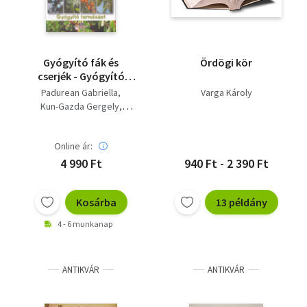
Gyógyító fák és
Ördögi kör
cserjék - Gyógyító
természet 4.
Padurean Gabriella
Varga Károly
Kun-Gazda Gergely
Varga Károly
Online ár:
4 990 Ft
940 Ft - 2 390 Ft
Kosárba
13 példány
4 - 6 munkanap
ANTIKVÁR
ANTIKVÁR