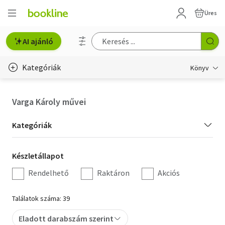
Üres
AI ajánló
Kategóriák
Könyv
Életmód, egészség
Varga Károly művei
Erotika
Kategória
Kategóriák
Gyermek- és ifjúsági
szűrés
Készletállapot
Készletállapot
Hobbi, szabadidő
szűrés
Rendelhető
Raktáron
Akciós
Irodalom
Találatok száma: 39
Művészet
Eladott darabszám szerint
Szakkönyv