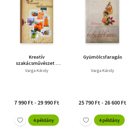
Kreatív
Gyümölcsfaragás
szakácsművészet -
Creative art of
Varga Károly
Varga Károly
cooking
7 990 Ft - 29 990 Ft
25 790 Ft - 26 600 Ft
4 példány
4 példány