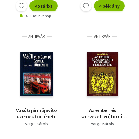
Ördögi kör
Kosárba
4 példány
6 - 8 munkanap
ANTIKVÁR
ANTIKVÁR
Vasúti járműjavító
Az emberi és
üzemek története
szervezeti erőforrás
fejlesztése -
Varga Károly
Varga Károly
SZERVEZETI
AKCIÓKUTATÁSOK