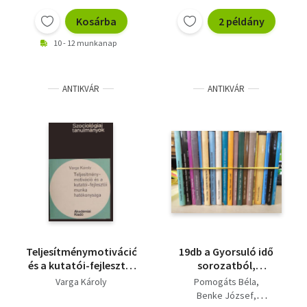
Kosárba
2 példány
10 - 12 munkanap
ANTIKVÁR
ANTIKVÁR
Teljesítménymotiváció
19db a Gyorsuló idő
és a kutatói-fejlesztői
sorozatból,
munka hatékonysága
KÖNYVMENTŐ
Varga Károly
Pomogáts Béla
AJÁNLAT
Benke József