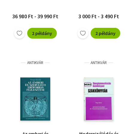
EREDMÉNYEI ÉS
TANULSÁGAI
36 980 Ft - 39 990 Ft
3 000 Ft - 3 490 Ft
2 példány
2 példány
ANTIKVÁR
ANTIKVÁR
Az emberi és
Modernizálódás és