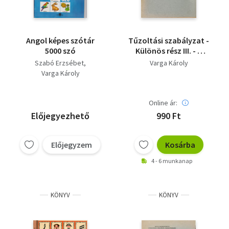
Angol képes szótár
Tűzoltási szabályzat -
5000 szó
Különös rész III. - A
közúti járművek
Szabó Erzsébet
Varga Károly
tűzoltásának
Varga Károly
szabályai
Online ár:
Előjegyezhető
990 Ft
Előjegyzem
Kosárba
4 - 6 munkanap
KÖNYV
KÖNYV