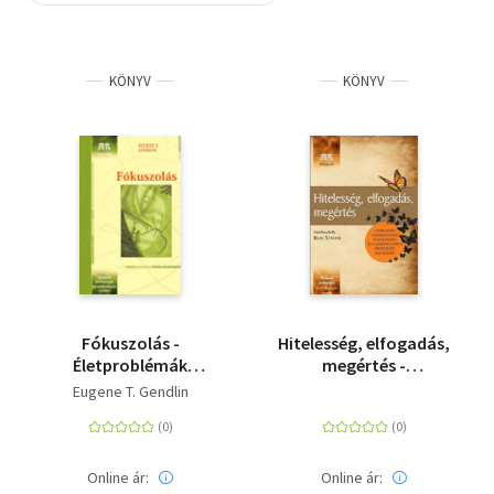
Szótár, nyelvkönyv
KÖNYV
KÖNYV
Tankönyv, segédkönyv
Társadalomtudomány
Természettudomány
Történelem
Vallás
Fókuszolás -
Hitelesség, elfogadás,
Életproblémák
megértés -
megoldása önerőből
Szemelvények a
Eugene T. Gendlin
kliensközpontú
pszichoterápia és a
személyközpontú
megközelítés
Online ár:
Online ár: