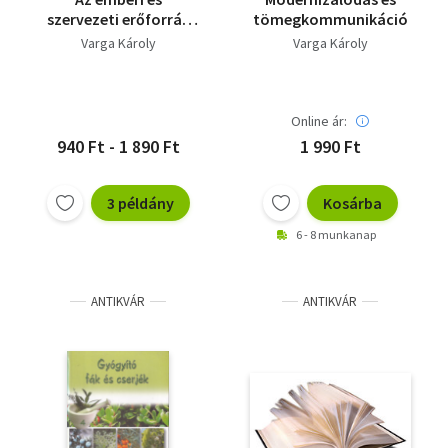
szervezeti erőforrás
tömegkommunikáció
fejlesztése
Varga Károly
Varga Károly
Online ár:
940 Ft - 1 890 Ft
1 990 Ft
3 példány
Kosárba
6 - 8 munkanap
ANTIKVÁR
ANTIKVÁR