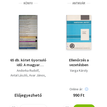
KÖNYV
ANTIKVÁR
Ádám György
Hankiss Elemér
65 db. kötet Gyorsuló
Ellenőrzés a
idő: A magyar
vezetésben
községek
Andorka Rudolf
Varga Károly
társadalmának
Antal László
Avar János
átalakulása, A jelentés
Bellér Béla
világa, A
Bökönyi Sándor
tartalomelemzés
Online ár:
Csapodi Csaba
alapjai, Egy új magyar
Csapodiné Gárdonyi Klára
Előjegyezhető
990 Ft
nyelvtan felé, A
Csehi Gyula
Csupor Tibor
Kissinger-korszak,
Darkó Jenő