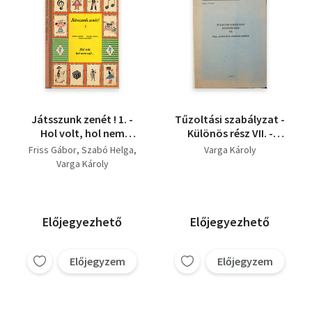
Játsszunk zenét ! 1. -
Tűzoltási szabályzat -
Hol volt, hol nem
Különös rész VII. -
volt...
O)laj-, gázkúttüzek
Friss Gábor
Szabó Helga
Varga Károly
oltásának szabályai
Varga Károly
Előjegyezhető
Előjegyezhető
Előjegyzem
Előjegyzem