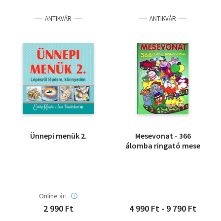
ANTIKVÁR
ANTIKVÁR
Ünnepi menük 2.
Mesevonat - 366
álomba ringató mese
Online ár:
2 990 Ft
4 990 Ft - 9 790 Ft