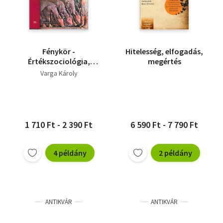
Fénykör -
Hitelesség, elfogadás,
Értékszociológia,
megértés
nemzetstratégia
Varga Károly
1 710 Ft - 2 390 Ft
6 590 Ft - 7 790 Ft
4 példány
2 példány
ANTIKVÁR
ANTIKVÁR