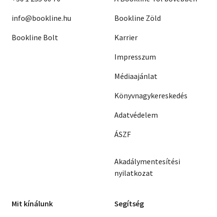
info@bookline.hu
Bookline Zöld
Bookline Bolt
Karrier
Impresszum
Médiaajánlat
Könyvnagykereskedés
Adatvédelem
ÁSZF
Akadálymentesítési
nyilatkozat
Mit kínálunk
Segítség