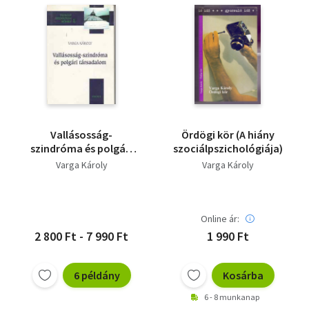
Vallásosság-
Ördögi kör (A hiány
szindróma és polgári
szociálpszichológiája)
társadalom
Varga Károly
Varga Károly
Online ár:
2 800 Ft - 7 990 Ft
1 990 Ft
6 példány
Kosárba
6 - 8 munkanap