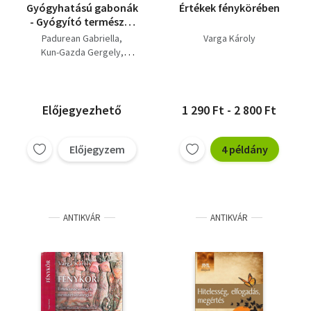
Gyógyhatású gabonák
Értékek fénykörében
- Gyógyító természet
6.
Padurean Gabriella
Varga Károly
Kun-Gazda Gergely
Varga Károly
Előjegyezhető
1 290 Ft - 2 800 Ft
Előjegyzem
4 példány
ANTIKVÁR
ANTIKVÁR