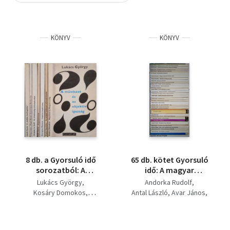
Szótár, nyelvkönyv
KÖNYV
KÖNYV
Tankönyv, segédkönyv
Társadalomtudomány
Természettudomány
Történelem
Vallás
8 db. a Gyorsuló idő
65 db. kötet Gyorsuló
sorozatból: A
idő: A magyar
művészet és az
községek
Lukács György
Andorka Rudolf
objektív igazság;
társadalmának
Kosáry Domokos
Antal László
Avar János
Napóleon és
átalakulása, A jelentés
Erwin Panofsky
Bellér Béla
Magyarország; Az
világa, A
Georgina Masson
Bökönyi Sándor
emberi arányok
tartalomelemzés
Illyés Gyula
Csapodi Csaba