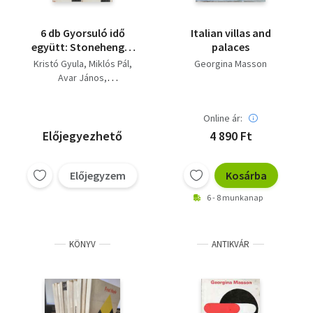
6 db Gyorsuló idő
Italian villas and
együtt: Stonehenge-
palaces
től a modern
Kristó Gyula
Miklós Pál
Georgina Masson
kozmológiáig, Impéria
Avar János
impériuma, Emberek
Georges Duby
és struktúrák a
Georgina Masson
középkorban, A
Online ár:
Fred Hoyle
Kissinger-korszak, A
Előjegyezhető
4 890 Ft
Zen és a művészet,
História és
kortörténet a Képes
Előjegyzem
Kosárba
Krónikában.
6 - 8 munkanap
KÖNYV
ANTIKVÁR