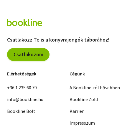
Csatlakozz Te is a könyvrajongók táborához!
Csatlakozom
Elérhetőségek
Cégünk
+36 1 235 60 70
A Bookline-ról bővebben
info@bookline.hu
Bookline Zöld
Bookline Bolt
Karrier
Impresszum