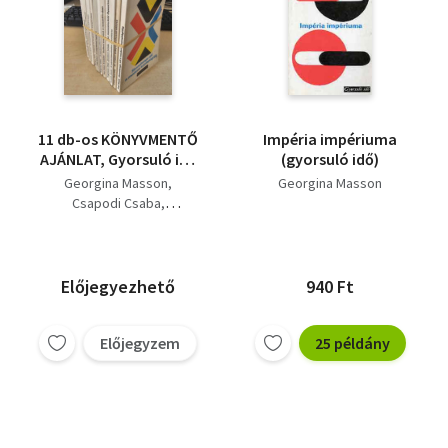
11 db-os KÖNYVMENTŐ
Impéria impériuma
AJÁNLAT, Gyorsuló idő
(gyorsuló idő)
sor.: Impéria
Georgina Masson
Georgina Masson
impériuma+ Az
Csapodi Csaba
Anonymus-kérdés
Jacques Le Goff
története+ Az
Georges Duby
értelmiség a
Falus Róbert
középkorban+
Szigethy Gábor
Előjegyezhető
940 Ft
Emberek és struktúrák
Paul Oskar Höcker
a középkorban+ Az
Trogmayer O.-Zombori I.
aranymetszés
Előjegyzem
25 példány
Fercsik János
legendája+ A
Erwin Panofsky
machiavellizmus+
Fred Hoyle
Szellemi áramlatok a
reneszánszban