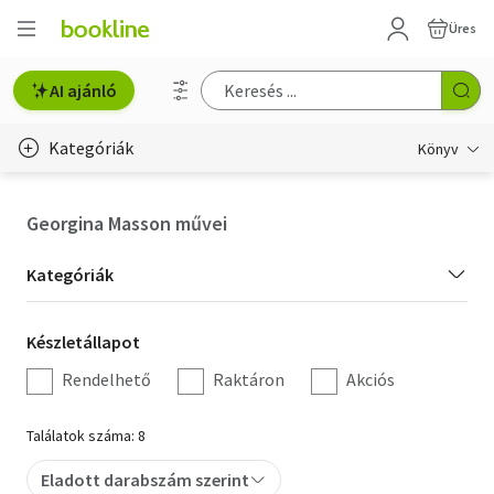
Üres
AI ajánló
Kategóriák
Könyv
Életmód, egészség
Georgina Masson művei
Erotika
Kategória
Kategóriák
Gyermek- és ifjúsági
szűrés
Készletállapot
Készletállapot
Hobbi, szabadidő
szűrés
Rendelhető
Raktáron
Akciós
Irodalom
Találatok száma: 8
Művészet
Eladott darabszám szerint
Szakkönyv