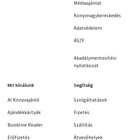
Médiaajánlat
Könyvnagykereskedés
Adatvédelem
ÁSZF
Akadálymentesítési
nyilatkozat
Mit kínálunk
Segítség
AI Könyvajánló
Szolgáltatások
Ajándékkártyák
Fizetés
Bookline Reader
Szállítás
Előfizetés
Átvevőhelyek