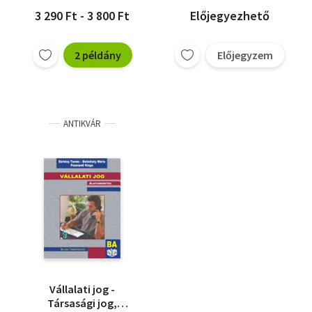
3 290 Ft - 3 800 Ft
Előjegyezhető
2 példány
Előjegyzem
ANTIKVÁR
Vállalati jog -
Társasági jog,