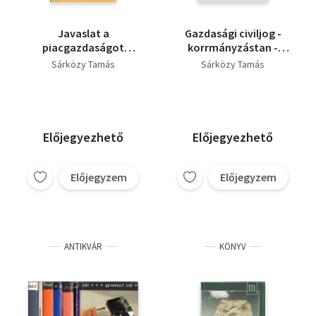
Szerdahelyi Szabolcs
Valkai Zsuzsa
Pelle János
Javaslat a
Gazdasági civiljog -
Miklós Tamás
piacgazdaságot
korrmányzástan -
Füredi János
szolgáló modern
sportpolitika
Sárközy Tamás
Hegedüs T. András
Sárközy Tamás
kormányzás
Jánosi György
Fóti Péter
felépítésére (dedikált)
Szamuely László
Antal László
Előjegyezhető
Előjegyezhető
Előjegyzem
Előjegyzem
ANTIKVÁR
KÖNYV