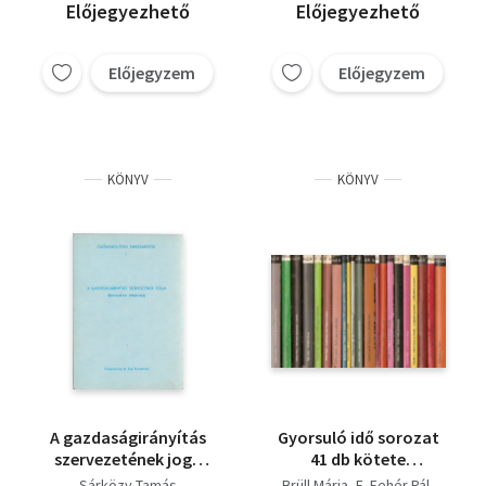
Előjegyezhető
Előjegyezhető
Előjegyzem
Előjegyzem
KÖNYV
KÖNYV
A gazdaságirányítás
Gyorsuló idő sorozat
szervezetének joga
41 db kötete
(nemzetközi
(Pénzköltészet, A
Sárközy Tamás
Brüll Mária
E. Fehér Pál