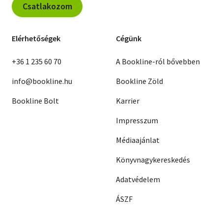
Csatlakozom
Elérhetőségek
Cégünk
+36 1 235 60 70
A Bookline-ról bővebben
info@bookline.hu
Bookline Zöld
Bookline Bolt
Karrier
Impresszum
Médiaajánlat
Könyvnagykereskedés
Adatvédelem
ÁSZF