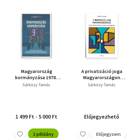
Magyarország
A privatizáció joga
kormányzása 1978-
Magyarországon
2012 - A szoft
(dedikált)
Sárközy Tamás
Sárközy Tamás
diktatúra
kormányzásától az
újkapitalista
konfliktusos
demokrácia
1 499 Ft - 5 000 Ft
Előjegyezhető
kormányzásán át a
fülkeforradalom
vezérdemokráciájának
2 példány
Előjegyzem