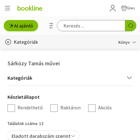
Üres
AI ajánló
Kategóriák
Könyv
Életmód, egészség
Sárközy Tamás művei
Erotika
Kategória
Kategóriák
Gyermek- és ifjúsági
szűrés
Készletállapot
Készletállapot
Hobbi, szabadidő
szűrés
Rendelhető
Raktáron
Akciós
Irodalom
Találatok száma: 13
Művészet
Eladott darabszám szerint
Szakkönyv