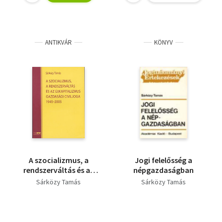
kormányzásáig
ANTIKVÁR
KÖNYV
A szocializmus, a
Jogi felelősség a
rendszerváltás és az
népgazdaságban
újkapitalizmus
Sárközy Tamás
Sárközy Tamás
gazdasági civiljoga
1945–2005