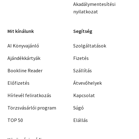
Akadálymentesítési
nyilatkozat
Mit kínálunk
Segítség
AI Könyvajánló
Szolgáltatások
Ajándékkártyák
Fizetés
Bookline Reader
Szállítás
Előfizetés
Átvevőhelyek
Hírlevél feliratkozás
Kapcsolat
Törzsvásárlói program
Súgó
TOP 50
Elállás