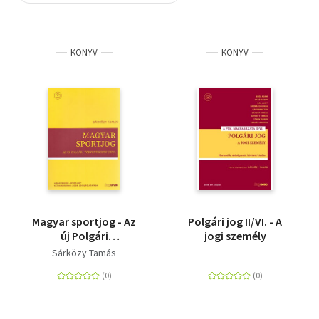
Szótár, nyelvkönyv
KÖNYV
KÖNYV
Tankönyv, segédkönyv
Társadalomtudomány
Természettudomány
Történelem
Vallás
Magyar sportjog - Az
Polgári jog II/VI. - A
új Polgári
jogi személy
Törvénykönyv után
Sárközy Tamás