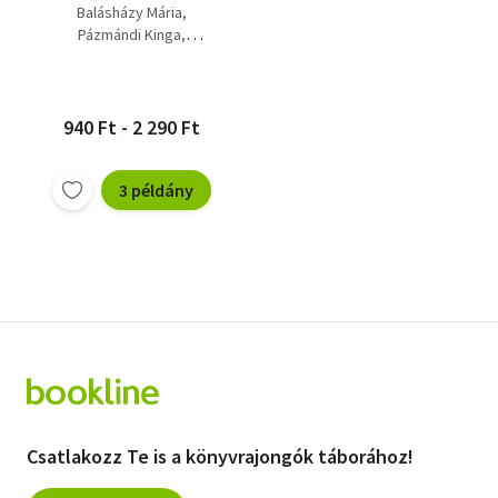
fizetésképtelenség
Balásházy Mária
(Bologna -
Pázmándi Kinga
Tankönyvsorozat)
Sárközy Tamás
940 Ft - 2 290 Ft
3 példány
Csatlakozz Te is a könyvrajongók táborához!