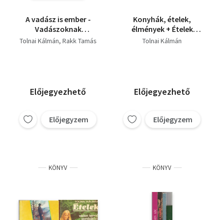
A vadász is ember -
Konyhák, ételek,
Vadászoknak
élmények + Ételek
horgászokna-
vadon termő
Tolnai Kálmán
Rakk Tamás
Tolnai Kálmán
Vadászévkönyv 2005 (
gombákból és erdei
Terítéken a róka ) 3 db
gyümölcsökből
vadászkönyv egyben
Előjegyezhető
Előjegyezhető
Előjegyzem
Előjegyzem
KÖNYV
KÖNYV