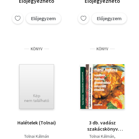
Előjegyezhető
Előjegyezhető
asztalánál
Európában, Ételek
vadon termő
gombákból és erdei
Előjegyzem
Előjegyzem
gyümölcsökből, A
vegetáriánus főzés
örömei, Édeskönyv,
KÖNYV
KÖNYV
Halételek (Tolnai)
3 db. vadász
szakácskönyv
(Vadászoknak,
Tolnai Kálmán
Tolnai Kálmán