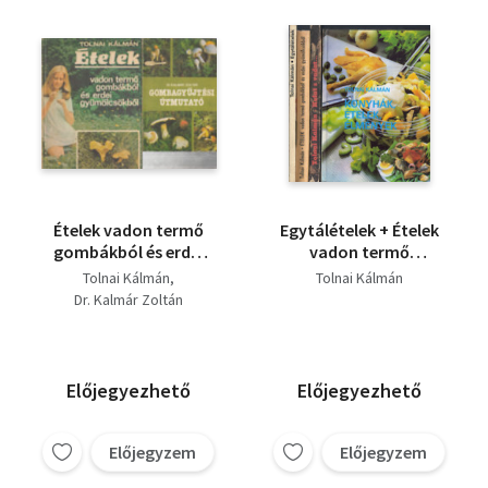
Ételek vadon termő
Egytálételek + Ételek
gombákból és erdei
vadon termő
gyümölcsökből +
gombákból és erdei
Tolnai Kálmán
Tolnai Kálmán
Gombagyűjtési
gyümölcsökből +
Dr. Kalmár Zoltán
útmutató (két mű)
Halat s vadat... +
Konyhák, ételek,
élmények (4 db
szakácskönyv)
Előjegyezhető
Előjegyezhető
Előjegyzem
Előjegyzem