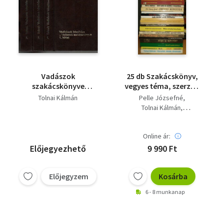
Vadászok
25 db Szakácskönyv,
szakácskönyve
vegyes téma, szerző -
(Vadhúsok készítése)
Címek a
Tolnai Kálmán
Pelle Józsefné
1-3. (Minikönyv)
termékleírásban
Tolnai Kálmán
Halász Zoltán
Frank Júlia
és mások
Online ár:
Előjegyezhető
9 990 Ft
Előjegyzem
Kosárba
6 - 8 munkanap