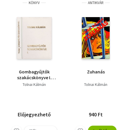
KÖNYV
ANTIKVÁR
Gombagyűjtők
Zuhanás
szakácskönyve I.
(számozott,
Tolnai Kálmán
Tolnai Kálmán
minikönyv)
Előjegyezhető
940 Ft