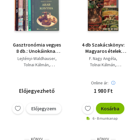
Gasztronómia vegyes
4 db Szakácskönyv:
8 db.: Unokáinknak
Magyaros ételek
ajánljuk+Házi
rozsdamentes króm-
Lejtényi-Waldhauser
F. Nagy Angéla
hidegkonyha+Szendvicsek,
nikkel edényben, Halat
Tolnai Kálmán
Tolnai Kálmán
melegszendvicsek+Szárnyashúsból
s vadat, Süteményt
Unger Károly
Sándor Mária
készült ételek+ Olasz
télen-nyáron, Régi és
szakácskönyv+ Egytál
új ízek.
Online ár:
ételek
Előjegyezhető
1 980 Ft
Előjegyzem
Kosárba
6 - 8 munkanap
KÖNYV
KÖNYV