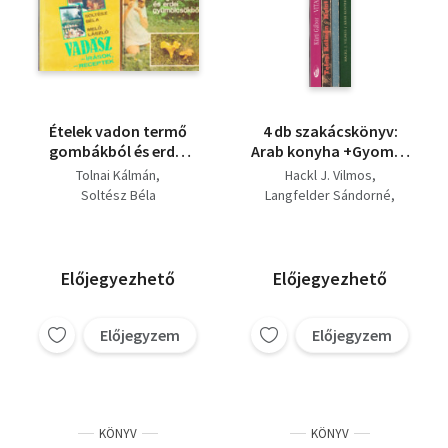
Ételek vadon termő
4 db szakácskönyv:
gombákból és erdei
Arab konyha +Gyomor
gyümölcsökből +
és bélbetegségek
Tolnai Kálmán
Hackl J. Vilmos
Vadászírások ;
diétáskönyve +Halat s
Soltész Béla
Langfelder Sándorné
vadászreceptek
vadat... +Vitamin ABC
Kürti Gábor
Tolnai Kálmán
(gyógyítás
táplálékkiegészítőkkel).
Előjegyezhető
Előjegyezhető
Előjegyzem
Előjegyzem
KÖNYV
KÖNYV