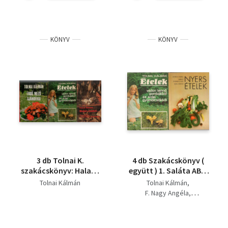
KÖNYV
KÖNYV
3 db Tolnai K.
4 db Szakácskönyv (
szakácskönyv: Halat s
együtt ) 1. Saláta ABC.
vadat, Erdő, mező
2. Fortélyok
Tolnai Kálmán
Tolnai Kálmán
ajándékai, Ételek
főzőkanállal, 3.Nyers
F. Nagy Angéla
vadon termő
ételek , 4 Ételek vadon
Marga Zobel
gombákból és erdei
termő gombákból és
Pákozdi Judit
gyümölcsökből.
erdei gyümölcsökből