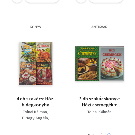
KÖNYV
ANTIKVÁR
4 db szakács: Házi
3 db szakácskönyv:
hidegkonyha
Házi csemegék +
+Konyhák, ételek,
Sütemények -
Tolnai Kálmán
Tolnai Kálmán
élmények +A család
Nagymamáink
F. Nagy Angéla
szakácskönyve +Nagy
konyhájának receptjei
Black & White
süteményeskönyv
+ Konyhák, ételek,
élmények