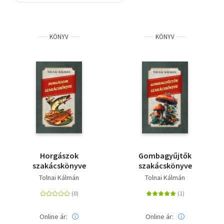
Szótár, nyelvkönyv
KÖNYV
KÖNYV
Tankönyv, segédkönyv
Társadalomtudomány
Természettudomány
Történelem
Vallás
Horgászok
Gombagyűjtők
szakácskönyve
szakácskönyve
Tolnai Kálmán
Tolnai Kálmán
Online ár:
Online ár: