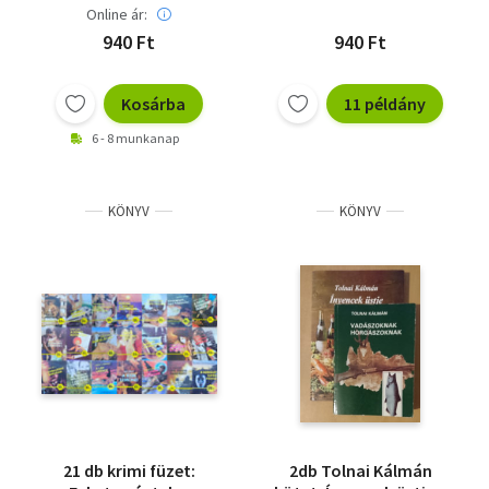
Online ár:
940 Ft
940 Ft
Kosárba
11 példány
6 - 8 munkanap
KÖNYV
KÖNYV
21 db krimi füzet:
2db Tolnai Kálmán