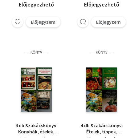
Előjegyezhető
Előjegyezhető
Előjegyzem
Előjegyzem
KÖNYV
KÖNYV
4 db Szakácskönyv:
4 db Szakácskönyv:
Konyhák, ételek,
Ételek, tippek,
élmények, Különleges
fortélyok, Konyhák,