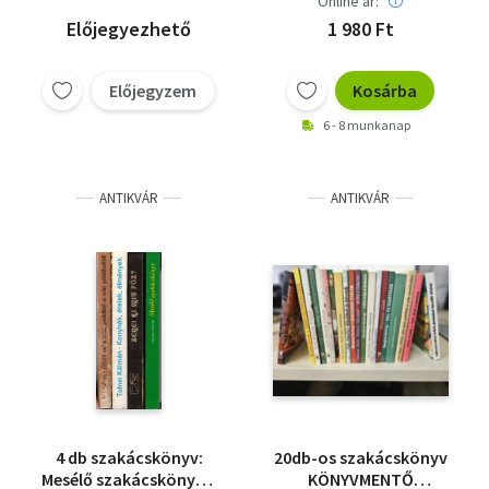
Online ár:
Előjegyezhető
1 980 Ft
Előjegyzem
Kosárba
6 - 8 munkanap
ANTIKVÁR
ANTIKVÁR
4 db szakácskönyv:
20db-os szakácskönyv
Mesélő szakácskönyv +
KÖNYVMENTŐ