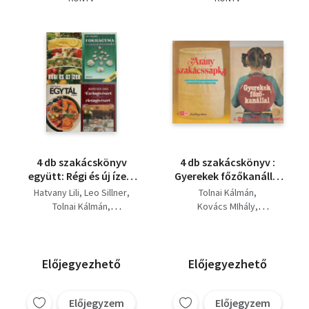
4 db szakácskönyv
4 db szakácskönyv :
együtt: Régi és új ízek,
Gyerekek főzőkanállal
Egytál ételek,
+ Arany szakácssapka
Hatvany Lili
Leo Sillner
Tolnai Kálmán
Fokhagyma a
+ Egytál ételek +
Tolnai Kálmán
Kovács MIhály
gyógyító csoda,
Mikrohullámú ételek
F. Nagy Angéla
Pákozdi Judit (szerk.)
ételművészet-
Molnár Zsuzsa
életműveszet.
Előjegyezhető
Előjegyezhető
Előjegyzem
Előjegyzem