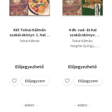
Két Tolnai Kálmán
4 db. vad- és hal
szakácskönyv: 1. Halat
szakácskönyv:
s
Vadászoknak,
Tolnai Kálmán
Tolnai Kálmán
vadat...Szakácskönyv
horgászoknak - Halat
Hargitai György
horgászoknak,
s vadat... - Hal- és
H. Mészáros Erzsébet
vadászoknak + 2.
vadételek - Vadételek
Egytálételek
Előjegyezhető
Előjegyezhető
Előjegyzem
Előjegyzem
KÖNYV
KÖNYV