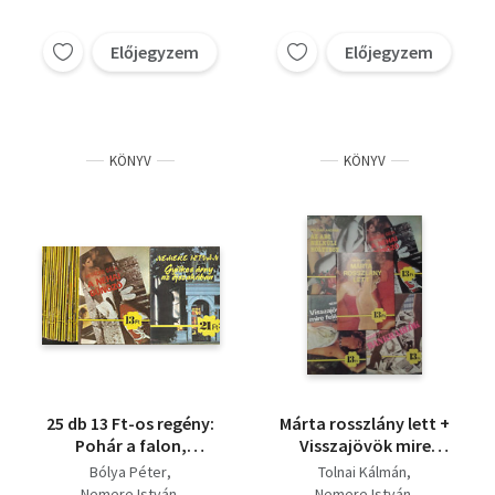
Előjegyzem
Előjegyzem
KÖNYV
KÖNYV
25 db 13 Ft-os regény:
Márta rosszlány lett +
Pohár a falon,
Visszajövök mire
Tűzáldozat, A hatodik
felébredsz + A néhai
Bólya Péter
Tolnai Kálmán
kakukkszó, Piros sál a
bűnöző + Bankrablók
Nemere István
Nemere István