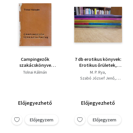
Campingezők
7 db erotikus könyvek:
szakácskönyve
Erotikus őrületek,
(számozott
Ostromlott ágyak,
Tolnai Kálmán
M. P. Rya
minikönyv)
Leszboszi szeretők, Az
Szabó József Jenő
ezred menyasszonya,
Patty Tardel
Almássy
Vágytól az ágyig,
D. Szabó László
Dugibabák, A Kitty
Tolnai Kálmán
szalon rejtélye
Előjegyezhető
Előjegyezhető
Előjegyzem
Előjegyzem