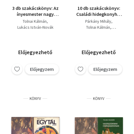
3 db szakácskönyv: Az
10 db szakácskönyv:
ínyesmester nagy
Családi hidegkonyha,
szakácskönyve;
Egytálételek,
Tolnai Kálmán
Párkány Mihály
Ínyencek üstje;
Kalóriaszegény ételek,
Lukács István-Novák
Tolnai Kálmán
Mesterszakácsok
Milleniumi
Ferenc-Nagy László
Dr. Fenyvesi Andrea
receptkönyve
receptlexikon,
Magyar Elek
Wanatka Gabriella
Sütemények, torták,
(válogatta és
édességek, Fűszerek
szerkesztette)
Előjegyezhető
Előjegyezhető
könyve, Fiatalok
Hargitai György
főzőiskolája, Minden
Romváry Vilmos
napra 1 recept,
Előjegyzem
Előjegyzem
F. Nagy Angéla
Sütemények és egyéb
Péter Jánosné
édességek,
Pelle Józsefné
Süteményeskönyv-800
recept
KÖNYV
KÖNYV