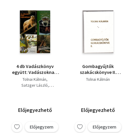
4 db Vadászkönyv
Gombagyűjtők
együtt: Vadászoknak,
szakácskönyve II.
horgászoknak,
(minikönyv)
Tolnai Kálmán
Tolnai Kálmán
Lármás vizek, Nyugat-
Satzger László
Európa utolsó
Bársony István
Ősvadonában, Az
Koroknay István
állatok nagy
képeskönyve.
Előjegyezhető
Előjegyezhető
Előjegyzem
Előjegyzem