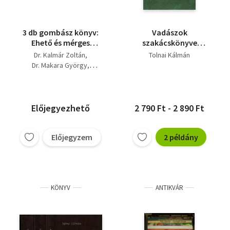
3 db gombász könyv:
Vadászok
Ehető és mérges
szakácskönyve
gombák + A
(minikönyv)
Dr. Kalmár Zoltán
Tolnai Kálmán
csiperkegomba
Dr. Makara György
termesztése + Ételek
Bessenyei Zoltán
vadon termő
Tolnai Kálmán
gombákból és erdei
gyümölcsökből
Előjegyezhető
2 790 Ft - 2 890 Ft
Előjegyzem
2 példány
KÖNYV
ANTIKVÁR