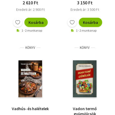
2 610 Ft
3 150 Ft
Eredeti ár: 2 900 Ft
Eredeti ár: 3 500 Ft
Kosárba
Kosárba
1 - 2 munkanap
1 - 2 munkanap
KÖNYV
KÖNYV
Vadhús- és halételek
Vadon termő
gyümölcsök