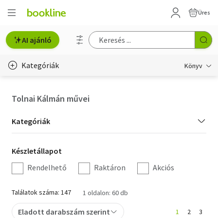
Üres
AI ajánló
Kategóriák
Könyv
Életmód, egészség
Tolnai Kálmán művei
Erotika
Kategória
Kategóriák
Gyermek- és ifjúsági
szűrés
Készletállapot
Készletállapot
Hobbi, szabadidő
szűrés
Rendelhető
Raktáron
Akciós
Irodalom
Találatok száma: 147
1 oldalon: 60 db
Művészet
Eladott darabszám szerint
1
2
3
Szakkönyv