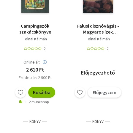
Campingezők
Falusi disznóvágás -
szakácskönyve
Magyaros ízek
sertéshúsból
Tolnai Kálmán
Tolnai Kálmán
Online ár:
2 610 Ft
Előjegyezhető
Eredeti ár: 2 900 Ft
Kosárba
Előjegyzem
1 - 2 munkanap
KÖNYV
KÖNYV