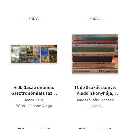
KÖNYV
KÖNYV
6 db Gasztronómia:
11 db Szakácskönyv:
Gasztronómiai utazás
Aladdin konyhája,
+ Kelet-Európai
Kelet-Európai
Bence Vera
Jandzsó Irén-Jandzsó
szakácskönyv + Húsz
szakácskönyv, A négy
Péter Jánosné-Varga
Julianna
ország konyhája +
alapíz szakácskönyve:
János
Pirchala Imre
Terítéken az Olimpia +
Sós, Édes, Savanyú,
Lévai Vera
Tolnai Kálmán
Egyedi Péter
Keleti ízek +
Gasztronómiai
Tolnai Kálmán
Lévai Vera
Szomszédaink
kalandozások