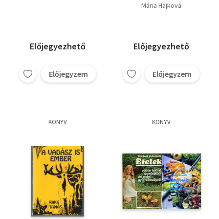
horgászoknak + Halat
Mária Hajková
s vadat... + Vadból,
halból, gombából
készült ételek)
Előjegyezhető
Előjegyezhető
Előjegyzem
Előjegyzem
KÖNYV
KÖNYV