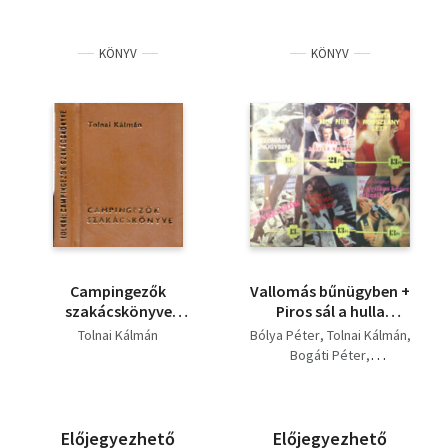
KÖNYV
KÖNYV
Campingezők
Vallomás bűnügyben +
szakácskönyve
Piros sál a hulla
(minikönyv,
nyakán + Márta
Tolnai Kálmán
Bólya Péter
Tolnai Kálmán
számozott)
rosszlány lett +
Bogáti Péter
Bankrablók + A néhai
Hegedüs Géza
bűnöző + A gyilkos
Kellei György
késve érkezik
Előjegyezhető
Előjegyezhető