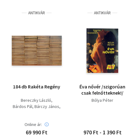
ANTIKVÁR
ANTIKVÁR
184 db Rakéta Regény
Éva nővér /szigorúan
csak felnőtteknek!/
Bereczky László
Bólya Péter
Bárdos Pál
Bárczy János
Konsztantyin Szimonov
Ágh István
Baráth Lajos
Online ár:
András László
Tabák András
69 990 Ft
970 Ft - 1 390 Ft
Philippe Curval