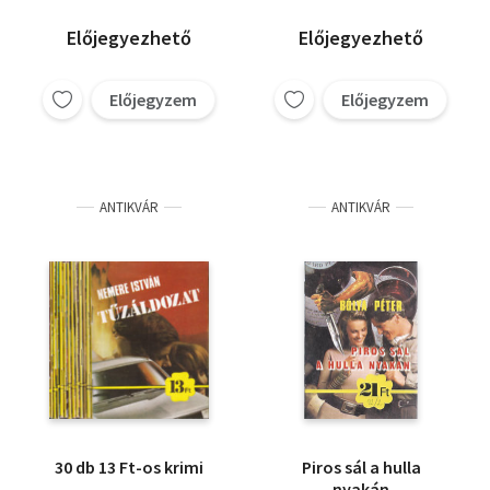
Emmanuelle, Bólya
Péter-Éva nővér, 101
Előjegyezhető
Előjegyezhető
levél a franciás
szeretkezésről, L. di
Sartore-Pornósztár
Előjegyzem
Előjegyzem
volt őnagysága
ANTIKVÁR
ANTIKVÁR
30 db 13 Ft-os krimi
Piros sál a hulla
nyakán