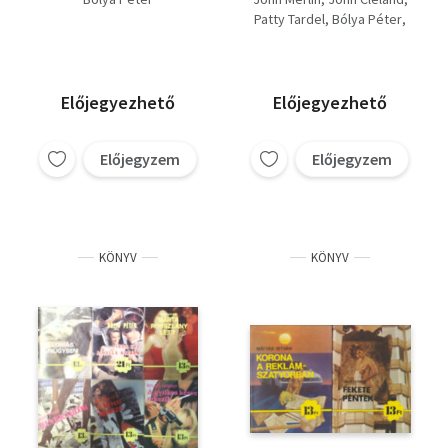
Éva nővér, Leszboszi
Patty Tardel
Bólya Péter
szeretők, Egy
Almássy
Samuel S. Morten
örömlány emlékiratai,
A szexfarm kancái és
szukái
Előjegyezhető
Előjegyezhető
Előjegyzem
Előjegyzem
KÖNYV
KÖNYV