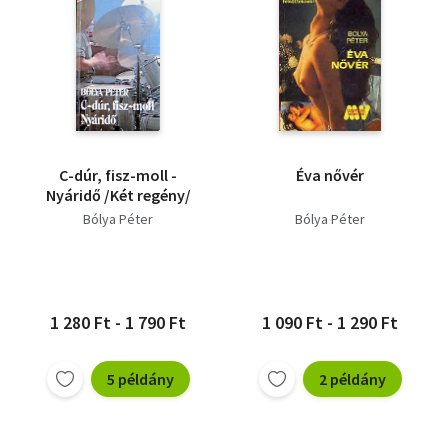
C-dúr, fisz-moll -
Éva nővér
Nyáridő /Két regény/
Bólya Péter
Bólya Péter
1 280 Ft - 1 790 Ft
1 090 Ft - 1 290 Ft
5 példány
2 példány