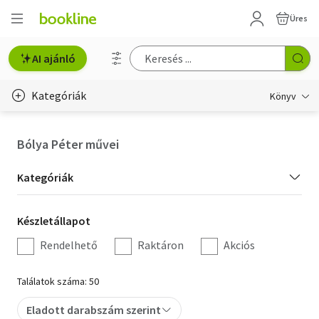
Üres
AI ajánló
Kategóriák
Könyv
Életmód, egészség
Bólya Péter művei
Erotika
Kategória
Kategóriák
Gyermek- és ifjúsági
szűrés
Készletállapot
Készletállapot
Hobbi, szabadidő
szűrés
Rendelhető
Raktáron
Akciós
Irodalom
Találatok száma: 50
Művészet
Eladott darabszám szerint
Szakkönyv