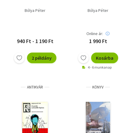
Bólya Péter
Bólya Péter
Online ár:
940 Ft - 1 190 Ft
1 990 Ft
2 példány
Kosárba
4 - 6 munkanap
ANTIKVÁR
KÖNYV