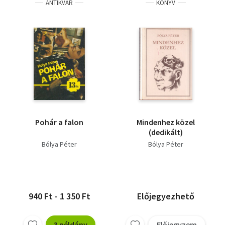
ANTIKVÁR
KÖNYV
Pohár a falon
Mindenhez közel
(dedikált)
Bólya Péter
Bólya Péter
940 Ft - 1 350 Ft
Előjegyezhető
3 példány
Előjegyzem