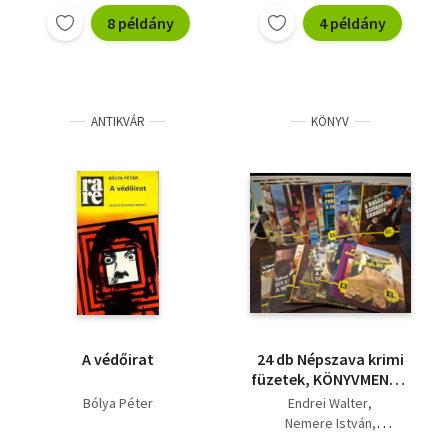
8 példány
4 példány
ANTIKVÁR
KÖNYV
A védőirat
24 db Népszava krimi
füzetek, KÖNYVMENTŐ
AJÁNLAT: Sherlock
Bólya Péter
Endrei Walter
Holmes furcsa esete a
Nemere István
feltalálóval,
Polgár András