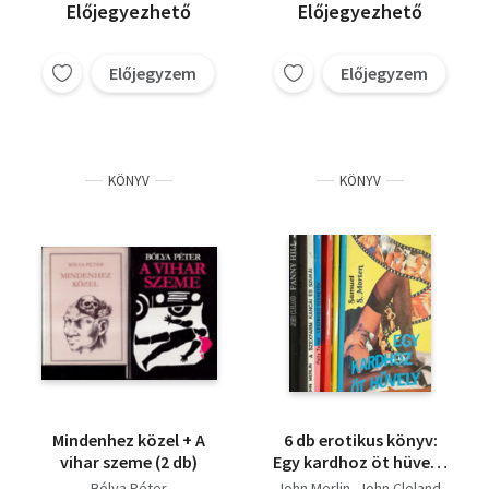
Előjegyezhető
Előjegyezhető
Előjegyzem
Előjegyzem
KÖNYV
KÖNYV
Mindenhez közel + A
6 db erotikus könyv:
vihar szeme (2 db)
Egy kardhoz öt hüvely,
A vágytól az ágyig,
Bólya Péter
John Merlin
John Cleland