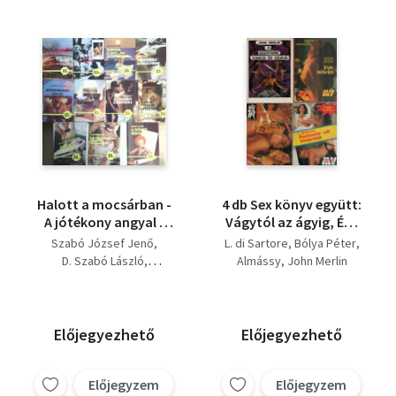
Halott a mocsárban -
4 db Sex könyv együtt:
A jótékony angyal -
Vágytól az ágyig, Éva
Korona a
nővér, Pornósztár volt
Szabó József Jenő
L. di Sartore
Bólya Péter
reklámszatyorban -
őnagysága, A
D. Szabó László
Almássy
John Merlin
Vallomás bűnügyben -
szexfarm kancái és
Mátyás István
Boszorkányhalál -
szukái.
Bólya Péter
H. Barta Lajos
Alkonyi vadászat -
Fehér Klára
Fekete péntek - A
Berényi József
Előjegyezhető
Előjegyezhető
zokogó zsebtolvaj -
Taar Ferenc
Gyilkosság a Cápa-
Kárpáti Tamás
öbölben - Egy pesti
Előjegyzem
Előjegyzem
Kulcsár Ödön
André Corin