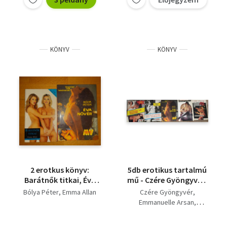
KÖNYV
KÖNYV
2 erotkus könyv:
5db erotikus tartalmú
Barátnők titkai, Éva
mű - Czére Gyöngyvér-
nővér
Vallomások szexuális
Bólya Péter
Emma Allan
Czére Gyöngyvér
fűszerekről és
Emmanuelle Arsan
perverziókról,
Bólya Péter
L. di Sartore
Emmanuelle Arsan-