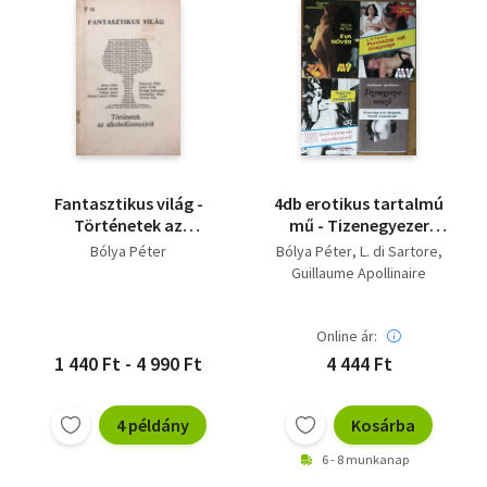
Fantasztikus világ -
4db erotikus tartalmú
Történetek az
mű - Tizenegyezer
alkohol(izmus)ról
vessző, 101 levél a
Bólya Péter
Bólya Péter
L. di Sartore
franciás
Guillaume Apollinaire
szeretkezésről,
Pornósztár vol
őnagysága, Éva nővér
Online ár:
1 440 Ft - 4 990 Ft
4 444 Ft
4 példány
Kosárba
6 - 8 munkanap