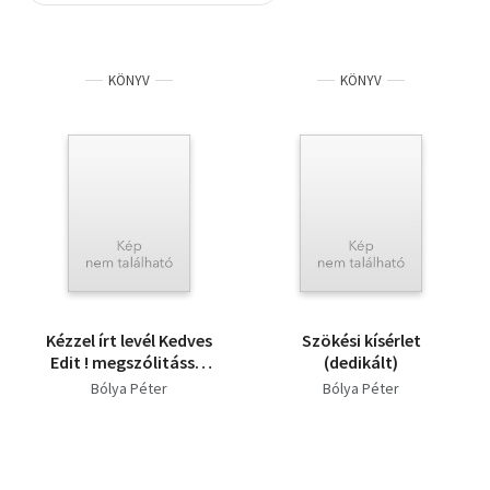
Szótár, nyelvkönyv
KÖNYV
KÖNYV
Tankönyv, segédkönyv
Társadalomtudomány
Természettudomány
Történelem
Vallás
Kézzel írt levél Kedves
Szökési kísérlet
Edit ! megszólitással
(dedikált)
1984 jún.10.-i
Bólya Péter
Bólya Péter
dátummal