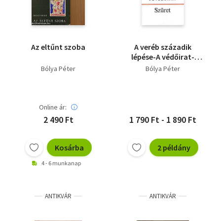
Az eltűnt szoba
A veréb századik
lépése-A védőirat-
Szüret
Bólya Péter
Bólya Péter
Online ár:
2 490 Ft
1 790 Ft - 1 890 Ft
Kosárba
2 példány
4 - 6 munkanap
ANTIKVÁR
ANTIKVÁR