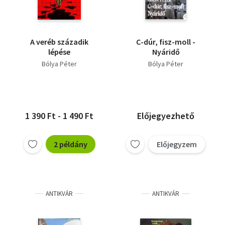
A veréb századik
C-dúr, fisz-moll -
lépése
Nyáridő
Bólya Péter
Bólya Péter
1 390 Ft - 1 490 Ft
Előjegyezhető
2 példány
Előjegyzem
ANTIKVÁR
ANTIKVÁR