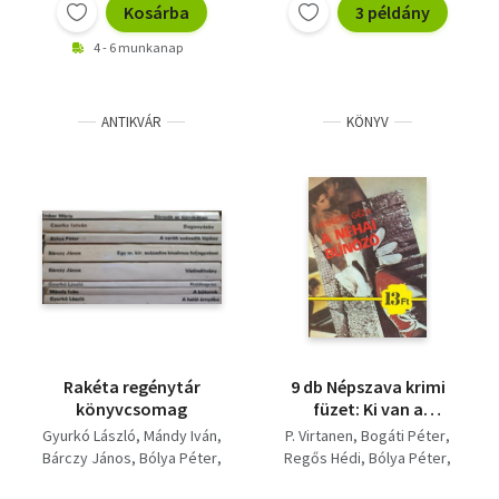
Alvilági napló,
Kosárba
3 példány
Kunszabó Ferenc
Magántörténet,
Várkonyi Mihály
4 - 6 munkanap
Pasziánsz, A balek, Hét
Gyurkó László
nap a hegyen,
Sarkadi Imre
Örkény István
ANTIKVÁR
KÖNYV
Ember Mária
Csák Gyula
Bacsó Péter
Zám Tibor
Dobai Péter
Beke Kata
Sumonyi Zoltán
Odze György
Bisztray Ádám
Hernádi Gyula
Konrád György
Karinthy Frigyes
Rakéta regénytár
9 db Népszava krimi
könyvcsomag
füzet: Ki van a
matracban? +
Gyurkó László
Mándy Iván
P. Virtanen
Bogáti Péter
Bankrablók + A néhai
Bárczy János
Bólya Péter
Regős Hédi
Bólya Péter
bűnöző + Vallomás
Csurka István
Ember Mária
Mettew Gardener
bűnügyben + A zöld