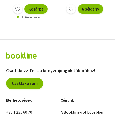
René-Victor Pilhes
Kosárba
6 példány
Ferenc Karinthy
Dalos György
4 - 6 munkanap
Csurka István
Csontos Gábor
CSák GYula
Csernus Mariann
Császár István
Christopher Diable
José Donoso
Nagyezsda
Kozsevnyikova
Leonardo Sciascia
Csatlakozz Te is a könyvrajongók táborához!
Nam Cao
Marga Minco
André Malraux
Bólya Péter
Csatlakozom
Gyurkó László
Gyertyán Ervin
Köntös-Szabó Zoltán
Elérhetőségek
Cégünk
Kőváry E. Péter
Jorge Ibargüengoitia
Antonio Tabucci
+36 1 235 60 70
A Bookline-ról bővebben