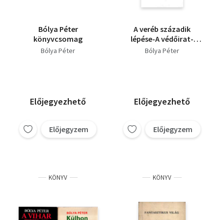
Bólya Péter
A veréb századik
könyvcsomag
lépése-A védőirat-
Szüret (dedikált)
Bólya Péter
Bólya Péter
Előjegyezhető
Előjegyezhető
Előjegyzem
Előjegyzem
KÖNYV
KÖNYV