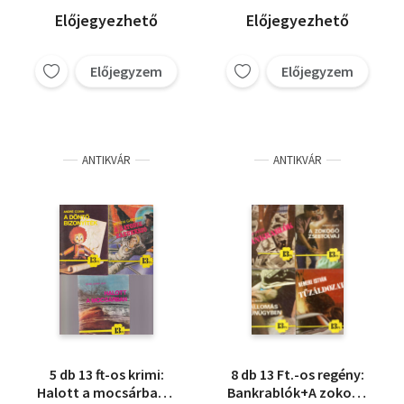
Előjegyezhető
Előjegyezhető
Előjegyzem
Előjegyzem
ANTIKVÁR
ANTIKVÁR
5 db 13 ft-os krimi:
8 db 13 Ft.-os regény:
Halott a mocsárban +
Bankrablók+A zokogó