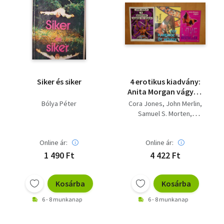
Siker és siker
4 erotikus kiadvány:
Anita Morgan vágyai,
A szexfarm szukái és
Bólya Péter
Cora Jones
John Merlin
kancái, Egy kardhoz
Samuel S. Morten
öt hüvely, Éva nővér
Bólya Péter
Online ár:
Online ár:
1 490 Ft
4 422 Ft
Kosárba
Kosárba
6 - 8 munkanap
6 - 8 munkanap