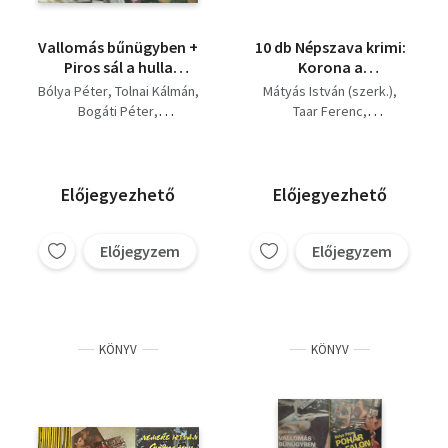
Vallomás bűnügyben +
10 db Népszava krimi:
Piros sál a hulla
Korona a
nyakán + Márta
reklámszatyorban +
Bólya Péter
Tolnai Kálmán
Mátyás István (szerk.)
rosszlány lett +
Fekete péntek + A
Bogáti Péter
Taar Ferenc
Bankrablók + A néhai
zokogó zsebtolvaj +
Hegedüs Géza
Berényi József
bűnöző + A gyilkos
Tűzáldozat + A
Kellei György
Nemere István
késve érkezik
játékos asszony + A
D. Szabó László
Bán Ernő
kém lemond + A
Kellei György
Bólya Péter
Előjegyezhető
Előjegyezhető
gyilkos késve érkezik +
Siklósi Erika
Piros sál a hulla
nyakán + Ne öld meg
Előjegyzem
Előjegyzem
az ügyvédedet! +
Gyilkos árny az
éjszakában
KÖNYV
KÖNYV