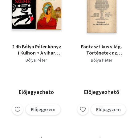
2 db Bólya Péter könyv
Fantasztikus világ-
( Külhon + A vihar
Történetek az
szeme )
alkoholizmusról
Bólya Péter
Bólya Péter
Előjegyezhető
Előjegyezhető
Előjegyzem
Előjegyzem