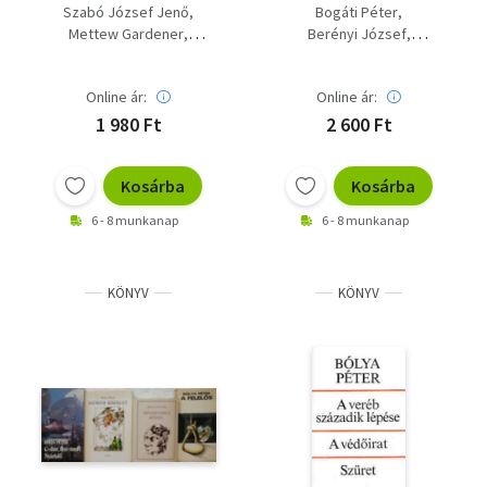
A hatodik kakukkszó +
zsebtolvaj+Vallomás
Szabó József Jenő
Bogáti Péter
A döntő bizonyíték +
bűnügyben+Tűzáldozat+Po
Mettew Gardener
Berényi József
Vallomás bűnügyben +
a falon+A döntő
André Corin
Bólya Péter
Bólya Péter
Ne öld meg az
bizonyíték+Gamma
Siklósi Erika
Nemere István
ügyvédet !
kommandó+Ki van a
Online ár:
Online ár:
matracban?
1 980 Ft
2 600 Ft
Kosárba
Kosárba
6 - 8 munkanap
6 - 8 munkanap
KÖNYV
KÖNYV