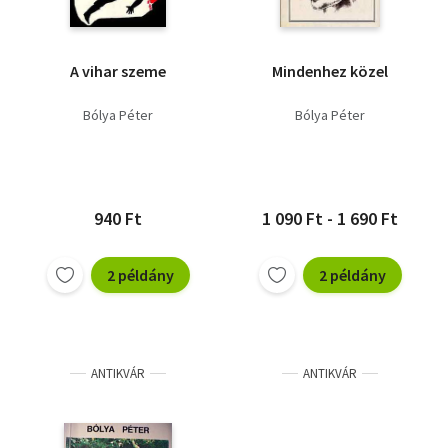
A vihar szeme
Mindenhez közel
Bólya Péter
Bólya Péter
940 Ft
1 090 Ft - 1 690 Ft
2 példány
2 példány
ANTIKVÁR
ANTIKVÁR