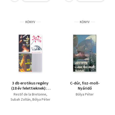
örömlány kalandjai
Isztambulban - A
döntő bizonyíték
KÖNYV
KÖNYV
3 db erotikus regény
C-dúr, fisz-moll-
(18 év felettieknek): A
Nyáridő
nagy francia ágy (Anti-
Restif de la Bretonne
Bólya Péter
Justine) - Éva nővér -
Subah Zoltán
Bólya Péter
Márta