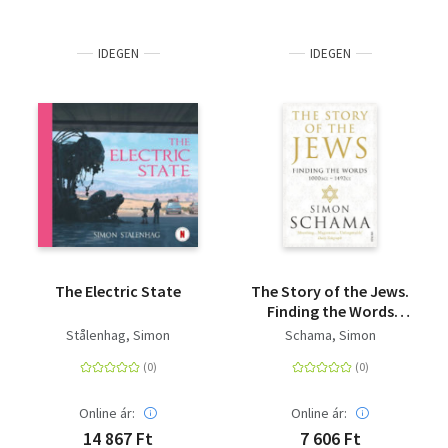
IDEGEN
IDEGEN
The Electric State
The Story of the Jews.
Finding the Words
(1000 BCE - 1492)
Stålenhag, Simon
Schama, Simon
Online ár:
Online ár:
14 867 Ft
7 606 Ft