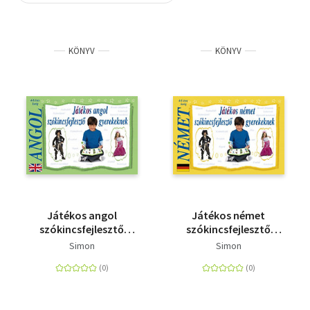
Szótár, nyelvkönyv
KÖNYV
KÖNYV
Tankönyv, segédkönyv
Társadalomtudomány
Természettudomány
Történelem
Vallás
Játékos angol
Játékos német
szókincsfejlesztő
szókincsfejlesztő
gyerekeknek - 4-8 éves
gyerekeknek - 4-8 éves
Simon
Simon
korig
korig