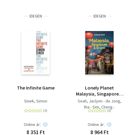
IDEGEN
IDEGEN
The Infinite Game
Lonely Planet
Malaysia, Singapore &
Brunei - Detailed
Sinek, Simon
Seah, Jaclynn - de Jong,
Itineraries | Travel Like
Ria - Sim, Cheng -
a Local | Insider Tips |
Richmond, Simon - Brown,
Covers Kuala Lumpur,
Lindsay - Ferrarese, Marco
Penang, Langkawi,
Online ár:
Online ár:
- St Louis, Regis - Tan,
Sabah, and more
Winnie
8 351 Ft
8 964 Ft