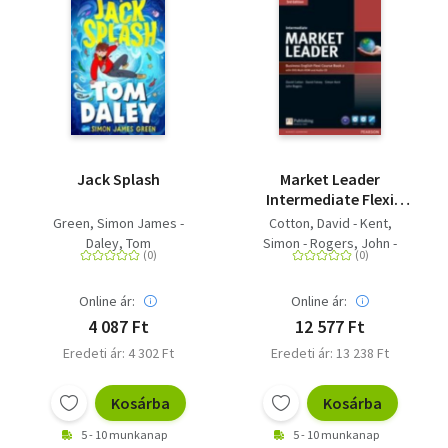
Jack Splash
Market Leader
Intermediate Flexi
Course Book 2 Pack
Green, Simon James -
Cotton, David - Kent,
Daley, Tom
Simon - Rogers, John -
Falvey, David
Online ár:
Online ár:
4 087 Ft
12 577 Ft
Eredeti ár: 4 302 Ft
Eredeti ár: 13 238 Ft
Kosárba
Kosárba
5 - 10 munkanap
5 - 10 munkanap