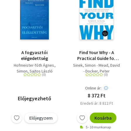
A fogyasztói
Find Your Why - A
elégedettség
Practical Guide for
Discovering Purpose
Hofmeister-Tóth Ágnes
Sinek, Simon - Mead, David
for You and Your Team
Simon
Sajtos László
- Docker, Peter
Online ár:
8 372 Ft
Előjegyezhető
Eredeti ár: 8 812 Ft
Előjegyzem
Kosárba
5 - 10 munkanap