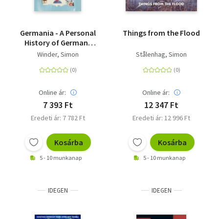
Germania - A Personal
Things from the Flood
History of Germans
Ancient and Modern
Winder, Simon
Stålenhag, Simon
Online ár:
Online ár:
7 393 Ft
12 347 Ft
Eredeti ár: 7 782 Ft
Eredeti ár: 12 996 Ft
Kosárba
Kosárba
5 - 10 munkanap
5 - 10 munkanap
IDEGEN
IDEGEN