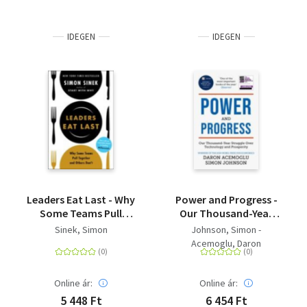
IDEGEN
IDEGEN
Leaders Eat Last - Why
Power and Progress -
Some Teams Pull
Our Thousand-Year
Together and Others
Struggle Over
Sinek, Simon
Johnson, Simon -
Don't
Technology and
Acemoglu, Daron
Prosperity
Online ár:
Online ár:
5 448 Ft
6 454 Ft