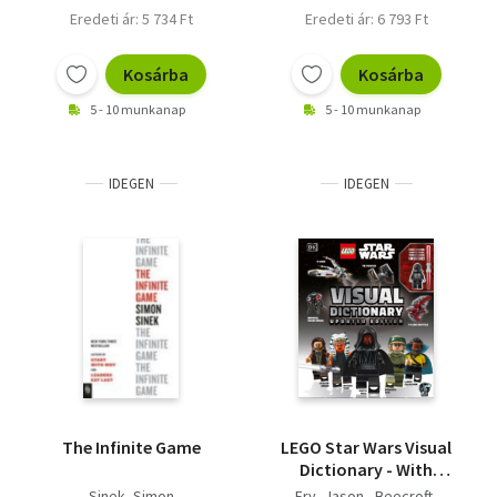
Eredeti ár: 5 734 Ft
Eredeti ár: 6 793 Ft
Kosárba
Kosárba
5 - 10 munkanap
5 - 10 munkanap
IDEGEN
IDEGEN
The Infinite Game
LEGO Star Wars Visual
Dictionary - With
Exclusive Star Wars
Sinek, Simon
Fry, Jason - Beecroft,