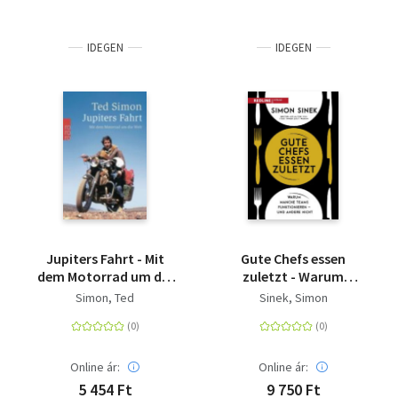
IDEGEN
IDEGEN
Jupiters Fahrt - Mit
Gute Chefs essen
dem Motorrad um die
zuletzt - Warum
Welt
manche Teams
Simon, Ted
Sinek, Simon
funktionieren - und
andere nicht
Online ár:
Online ár:
5 454 Ft
9 750 Ft