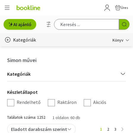
Üres
AI ajánló
Kategóriák
Könyv
Életmód, egészség
Simon művei
Erotika
Kategória
Kategóriák
Gyermek- és ifjúsági
szűrés
Készletállapot
Készletállapot
Hobbi, szabadidő
szűrés
Rendelhető
Raktáron
Akciós
Irodalom
Találatok száma: 1252
1 oldalon: 60 db
Művészet
Eladott darabszám szerint
1
2
3
Szakkönyv