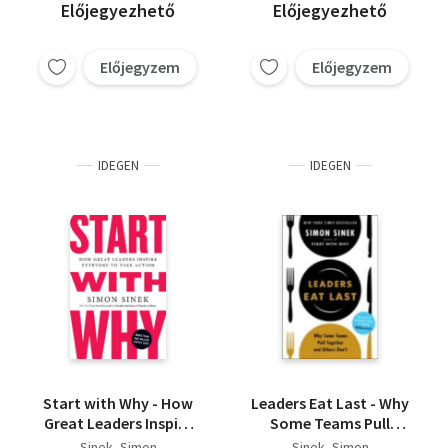
Előjegyezhető
Előjegyezhető
Előjegyzem
Előjegyzem
IDEGEN
IDEGEN
Start with Why - How
Leaders Eat Last - Why
Great Leaders Inspire
Some Teams Pull
Everyone to Take
Together and Others
Sinek, Simon
Sinek, Simon