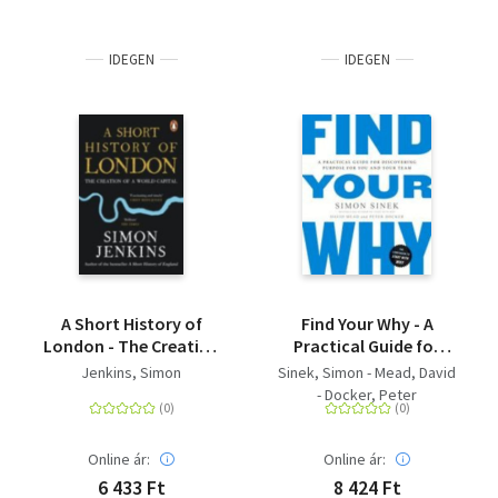
IDEGEN
IDEGEN
A Short History of
Find Your Why - A
London - The Creation
Practical Guide for
of a World Capital
Discovering Purpose
Jenkins, Simon
Sinek, Simon - Mead, David
for You and Your Team
- Docker, Peter
Online ár:
Online ár:
6 433 Ft
8 424 Ft