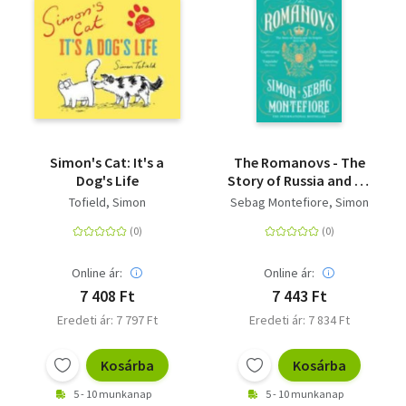
Simon's Cat: It's a
The Romanovs - The
Dog's Life
Story of Russia and its
Empire 1613-1918
Tofield, Simon
Sebag Montefiore, Simon
Online ár:
Online ár:
7 408 Ft
7 443 Ft
Eredeti ár: 7 797 Ft
Eredeti ár: 7 834 Ft
Kosárba
Kosárba
5 - 10 munkanap
5 - 10 munkanap