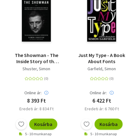
The Showman - The
Just My Type - A Book
Inside Story of the
About Fonts
Invasion that Shook
Shuster, Simon
Garfield, Simon
the World and Made a
Leader of Volodymyr
Zelensky
Online ár:
Online ár:
8 393 Ft
6 422 Ft
Eredeti ár: 8 834 Ft
Eredeti ár: 6 760 Ft
Kosárba
Kosárba
5 - 10 munkanap
5 - 10 munkanap