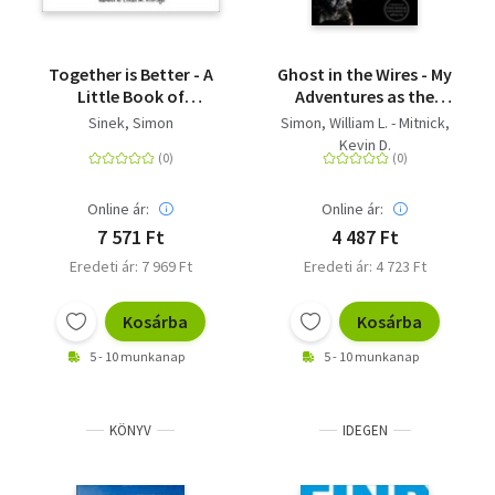
Together is Better - A
Ghost in the Wires - My
Little Book of
Adventures as the
Inspiration
World's Most Wanted
Sinek, Simon
Simon, William L. - Mitnick,
Hacker
Kevin D.
Online ár:
Online ár:
7 571 Ft
4 487 Ft
Eredeti ár: 7 969 Ft
Eredeti ár: 4 723 Ft
Kosárba
Kosárba
5 - 10 munkanap
5 - 10 munkanap
KÖNYV
IDEGEN