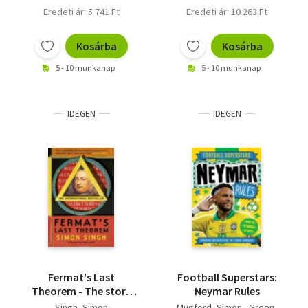
Eredeti ár: 5 741 Ft
Eredeti ár: 10 263 Ft
Kosárba
Kosárba
5 - 10 munkanap
5 - 10 munkanap
IDEGEN
IDEGEN
Fermat's Last
Football Superstars:
Theorem - The story
Neymar Rules
of a riddle that
Singh, Simon
Mugford, Simon - Green,