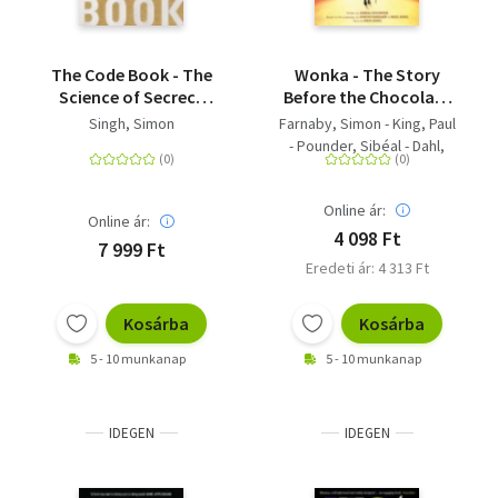
The Code Book - The
Wonka - The Story
Science of Secrecy
Before the Chocolate
from Ancient Egypt to
Factory
Singh, Simon
Farnaby, Simon - King, Paul
Quantum
- Pounder, Sibéal - Dahl,
Cryptography
Roald
Online ár:
Online ár:
4 098 Ft
7 999 Ft
Eredeti ár: 4 313 Ft
Kosárba
Kosárba
5 - 10 munkanap
5 - 10 munkanap
IDEGEN
IDEGEN