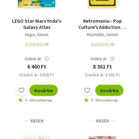
LEGO Star Wars Yoda's
Retromania - Pop
Galaxy Atlas
Culture's Addiction to
its Own Past
Hugo, Simon
Reynolds, Simon
Online ár:
Online ár:
6 460 Ft
8 361 Ft
Eredeti ár: 6 800 Ft
Eredeti ár: 8 801 Ft
Kosárba
Kosárba
5 - 10 munkanap
5 - 10 munkanap
IDEGEN
IDEGEN