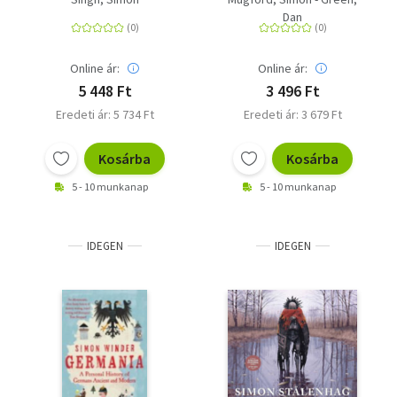
confounded the
Dan
world's greatest
minds for 358 years
Online ár:
Online ár:
5 448 Ft
3 496 Ft
Eredeti ár: 5 734 Ft
Eredeti ár: 3 679 Ft
Kosárba
Kosárba
5 - 10 munkanap
5 - 10 munkanap
IDEGEN
IDEGEN