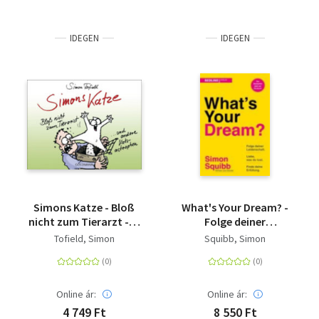
IDEGEN
IDEGEN
Simons Katze - Bloß
What's Your Dream? -
nicht zum Tierarzt - ...
Folge deiner
und andere Katz-
Leidenschaft, liebe,
Tofield, Simon
Squibb, Simon
astrophen
was du tust und finde
deine Erfüllung. | Der
praktische Start-up-
Guide des Social-
Online ár:
Online ár:
Media-Stars
4 749 Ft
8 550 Ft