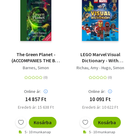
The Green Planet -
LEGO Marvel Visual
(ACCOMPANIES THE BBC
Dictionary - With
SERIES PRESENTED BY
Exclusive LEGO Iron
Barnes, Simon
Richau, Amy - Hugo, Simon
DAVID
Man Minifigure
ATTENBOROUGH)
Online ár:
Online ár:
14 857 Ft
10 091 Ft
Eredeti ár: 15 638 Ft
Eredeti ár: 10 622 Ft
Kosárba
Kosárba
5 - 10 munkanap
5 - 10 munkanap