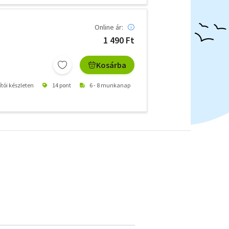
Online ár:
1 490 Ft
Kosárba
ítói készleten
14 pont
6 - 8 munkanap