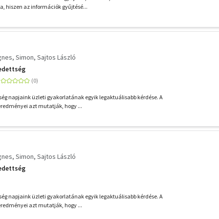
, hiszen az információk gyűjtésé...
gnes
Simon
Sajtos László
edettség
ség napjaink üzleti gyakorlatának egyik legaktuálisabb kérdése. A
redményei azt mutatják, hogy ...
gnes
Simon
Sajtos László
edettség
ség napjaink üzleti gyakorlatának egyik legaktuálisabb kérdése. A
redményei azt mutatják, hogy ...