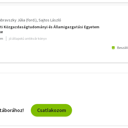
bravszky Júlia (ford.)
Sajtos László
sti Közgazdaságtudományi és Államigazgatási Egyetem
ke
ium
jó állapotú antikvár könyv
Beszáll
További
szűrők
Csatlakozom
 táborához!