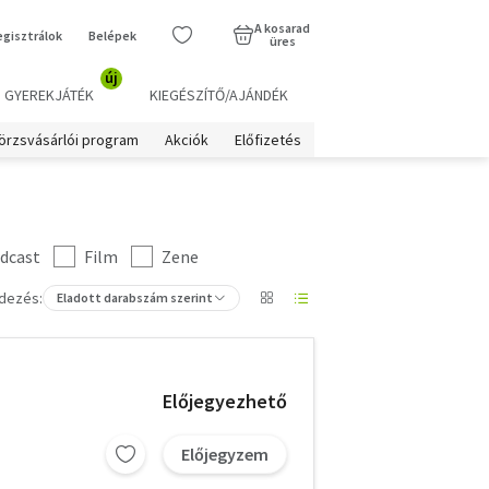
A kosarad
egisztrálok
Belépek
üres
új
GYEREKJÁTÉK
KIEGÉSZÍTŐ/AJÁNDÉK
örzsvásárlói program
Akciók
Előfizetés
dcast
Film
Zene
dezés:
Eladott darabszám szerint
Előjegyezhető
Előjegyzem