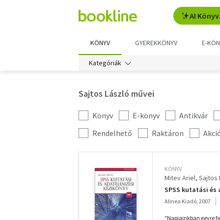
AI Könyv
KÖNYV
GYEREKKÖNYV
E-KÖN
Kategóriák
Sajtos László művei
Könyv
E-könyv
Antikvár
Kategória
szűrés
További
Rendelhető
Raktáron
Akci
szűrők
KÖNYV
Mitev Ariel
Sajtos 
SPSS kutatási és 
Alinea Kiadó, 2007
"Napjainkban egyre fo