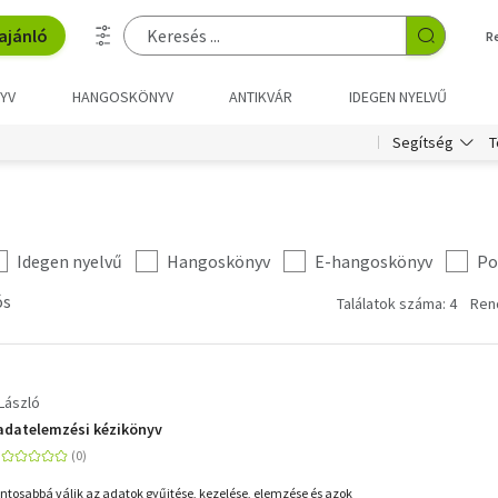
ajánló
R
YV
HANGOSKÖNYV
ANTIKVÁR
IDEGEN NYELVŰ
T
Segítség
Idegen nyelvű
Hangoskönyv
E-hangoskönyv
Po
ós
Találatok száma: 4
Ren
László
adatelemzési kézikönyv
ntosabbá válik az adatok gyűjtése, kezelése, elemzése és azok