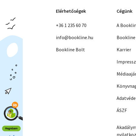
Elérhetőségek
Cégünk
+36 1 235 60 70
A Bookli
info@bookline.hu
Bookline
Bookline Bolt
Karrier
Impress
Médiaajá
Könyvnag
Adatvéd
ÁSZF
Akadálym
nyilatko