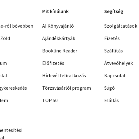
Mit kínálunk
Segítség
ne-ról bővebben
AI Könyvajánló
Szolgáltatások
 Zöld
Ajándékkártyák
Fizetés
Bookline Reader
Szállítás
zum
Előfizetés
Átvevőhelyek
nlat
Hírlevél feliratkozás
Kapcsolat
ykereskedés
Törzsvásárlói program
Súgó
elem
TOP 50
Elállás
entesítési
zat