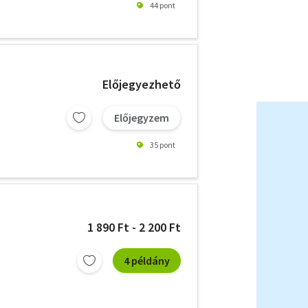
44 pont
Előjegyezhető
Előjegyzem
35 pont
1 890 Ft - 2 200 Ft
4 példány