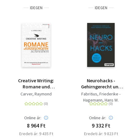
IDEGEN
IDEGEN
Creative Writing:
Neurohacks -
Romane und
Gehirngerecht und
Kurzgeschichten
glücklicher arbeiten
Carver, Raymond
Fabritius, Friederike -
schreiben
Hagemann, Hans W.
Online ár:
Online ár:
8 964 Ft
9 332 Ft
Eredeti ár: 9 435 Ft
Eredeti ár: 9 823 Ft