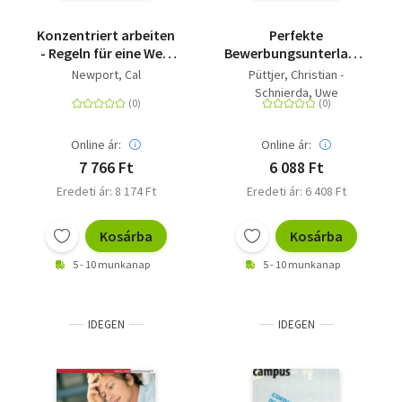
Konzentriert arbeiten
Perfekte
- Regeln für eine Welt
Bewerbungsunterlagen
voller Ablenkungen
für
Newport, Cal
Püttjer, Christian -
Ausbildungsplatzsuchende
Schnierda, Uwe
Online ár:
Online ár:
7 766 Ft
6 088 Ft
Eredeti ár: 8 174 Ft
Eredeti ár: 6 408 Ft
Kosárba
Kosárba
5 - 10 munkanap
5 - 10 munkanap
IDEGEN
IDEGEN