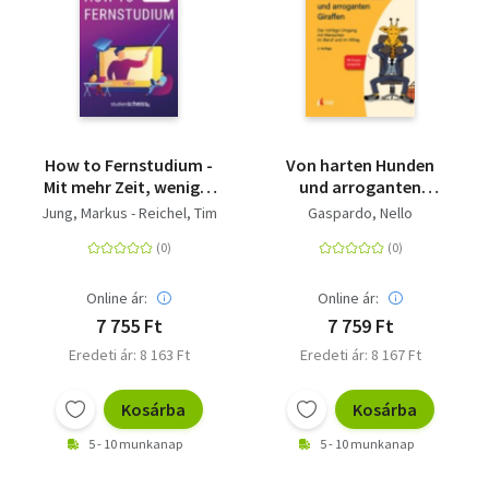
How to Fernstudium -
Von harten Hunden
Mit mehr Zeit, weniger
und arroganten
Stress und besseren
Giraffen - Der richtige
Jung, Markus - Reichel, Tim
Gaspardo, Nello
Noten durch deine
Umgang mit Menschen
berufsbegleitende
im Beruf und im Alltag
Weiterbildung
Online ár:
Online ár:
7 755 Ft
7 759 Ft
Eredeti ár: 8 163 Ft
Eredeti ár: 8 167 Ft
Kosárba
Kosárba
5 - 10 munkanap
5 - 10 munkanap