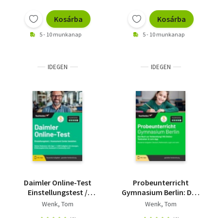
Vorbereitung auf
deinen Test
Kosárba
Kosárba
5 - 10 munkanap
5 - 10 munkanap
IDEGEN
IDEGEN
Daimler Online-Test
Probeunterricht
Einstellungstest /
Gymnasium Berlin: Das
Assessment Center
Buch zur
Wenk, Tom
Wenk, Tom
bestehen - Online-
Vorbereitung! Mit