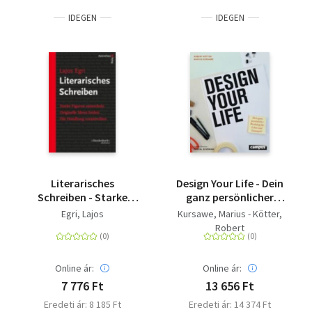
IDEGEN
IDEGEN
Literarisches
Design Your Life - Dein
Schreiben - Starke
ganz persönlicher
Figuren entwickeln -
Workshop für Leben
Egri, Lajos
Kursawe, Marius - Kötter,
Originelle Ideen finden
und Traumjob!
Robert
- Die Handlung
vorantreiben
Online ár:
Online ár:
7 776 Ft
13 656 Ft
Eredeti ár: 8 185 Ft
Eredeti ár: 14 374 Ft