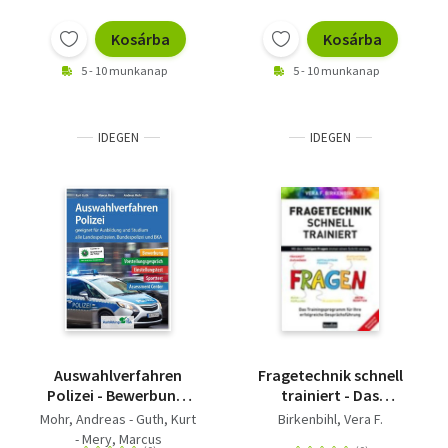
Kosárba
Kosárba
5 - 10 munkanap
5 - 10 munkanap
IDEGEN
IDEGEN
Auswahlverfahren
Fragetechnik schnell
Polizei - Bewerbung,
trainiert - Das
Vorstellungsgespräch,
Trainingsprogramm
Mohr, Andreas - Guth, Kurt
Birkenbihl, Vera F.
Einstellungstest,
für Ihre erfolgreiche
- Mery, Marcus