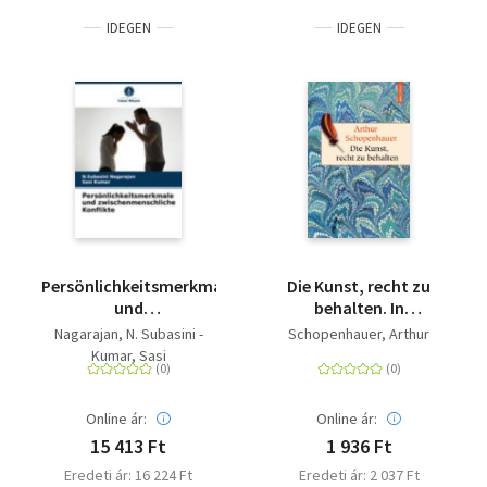
IDEGEN
IDEGEN
Persönlichkeitsmerkmale
Die Kunst, recht zu
und
behalten. In
zwischenmenschliche
achtunddreißig
Nagarajan, N. Subasini -
Schopenhauer, Arthur
Konflikte
Kunstgriffen
Kumar, Sasi
dargestellt
Online ár:
Online ár:
15 413 Ft
1 936 Ft
Eredeti ár: 16 224 Ft
Eredeti ár: 2 037 Ft