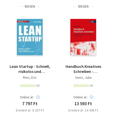
IDEGEN
IDEGEN
Lean Startup - Schnell,
Handbuch Kreatives
risikolos und
Schreiben -
erfolgreich
Literarische Techniken
Ries, Eric
Genz, Julia
Unternehmen gründen
verstehen und
anwenden
Online ár:
Online ár:
7 797 Ft
13 593 Ft
Eredeti ár: 8 207 Ft
Eredeti ár: 14 308 Ft