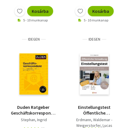
Kosárba
Kosárba
5 - 10 munkanap
5 - 10 munkanap
IDEGEN
IDEGEN
Duden Ratgeber 
Einstellungstest
Geschäftskorrespondenz
Öffentliche
- Briefe, E-Mails und
Verwaltung -
Stephan, Ingrid
Erdmann, Waldemar -
Kurznachrichten
Verwaltungsfachangestellt
Weigerstorfer, Lucas