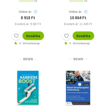
Internet
und Erfolg
Schüller-Zwierlein, André -
Klein, Annette
Online ár:
Online ár:
8 918 Ft
10 864 Ft
Eredeti ár: 9 387 Ft
Eredeti ár: 11 435 Ft
Kosárba
Kosárba
5 - 10 munkanap
5 - 10 munkanap
IDEGEN
IDEGEN