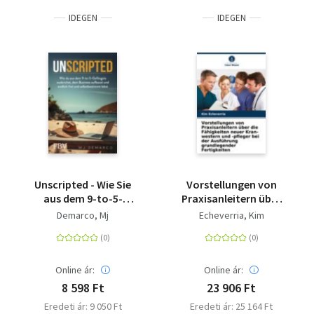
IDEGEN
IDEGEN
Unscripted - Wie Sie
Vorstellungen von
aus dem 9-to-5-
Praxisanleitern über
Gefängnis ausbrechen,
die Fähigkeiten neuer
Demarco, Mj
Echeverria, Kim
Ihr Business aufbauen
Kran-western und -
und endlich frei und
pfleger bei der
selbstbestimmt leben |
Ausführung
Für Unternehmertum,
grundlegender
Online ár:
Online ár:
finanzielle Freiheit &
Fertigkeiten
8 598 Ft
23 906 Ft
Wohlstand
Eredeti ár: 9 050 Ft
Eredeti ár: 25 164 Ft