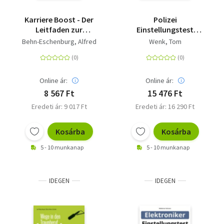
Karriere Boost - Der
Polizei
Leitfaden zur
Einstellungstest
erfolgreichen
Vorbereitung: Das
Behn-Eschenburg, Alfred
Wenk, Tom
beruflichen
Buch inkl. Online-
Neuorientierung für
Testtrainer von
Fach- und
TestHelden
Führungskräfte
Online ár:
Online ár:
8 567 Ft
15 476 Ft
Eredeti ár: 9 017 Ft
Eredeti ár: 16 290 Ft
Kosárba
Kosárba
5 - 10 munkanap
5 - 10 munkanap
IDEGEN
IDEGEN