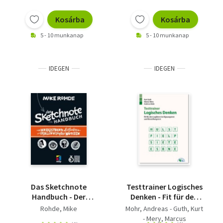
Kosárba
Kosárba
5 - 10 munkanap
5 - 10 munkanap
IDEGEN
IDEGEN
Das Sketchnote
Testtrainer Logisches
Handbuch - Der
Denken - Fit für den
illustrierte Leitfaden
Logiktest im
Rohde, Mike
Mohr, Andreas - Guth, Kurt
zum Erstellen visueller
Eignungstest und
- Mery, Marcus