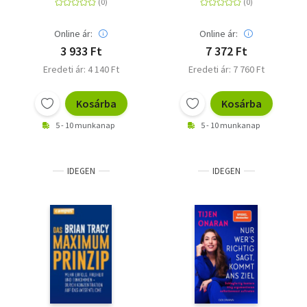
Notizen
Einstellungstest
Online ár:
Online ár:
3 933 Ft
7 372 Ft
Eredeti ár: 4 140 Ft
Eredeti ár: 7 760 Ft
Kosárba
Kosárba
5 - 10 munkanap
5 - 10 munkanap
IDEGEN
IDEGEN