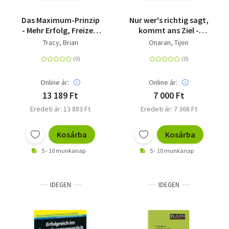
Das Maximum-Prinzip
Nur wer's richtig sagt,
- Mehr Erfolg, Freizeit
kommt ans Ziel -
und Einkommen -
Schlagfertig kontern,
Tracy, Brian
Onaran, Tijen
durch Konzentration
klug argumentieren,
auf das Wesentliche
selbstbewusst
auftreten - Praktische
Strategien von der
Online ár:
Online ár:
erfahrenen
13 189 Ft
7 000 Ft
Kommunikationsexpertin
Eredeti ár: 13 883 Ft
Eredeti ár: 7 368 Ft
- Spiegel-Bestseller
Kosárba
Kosárba
5 - 10 munkanap
5 - 10 munkanap
IDEGEN
IDEGEN