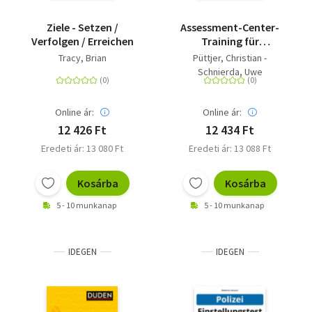
Ziele - Setzen /
Assessment-Center-
Verfolgen / Erreichen
Training für
Führungskräfte - Die
Tracy, Brian
Püttjer, Christian -
wichtigsten Übungen -
Schnierda, Uwe
die besten Lösungen
Online ár:
Online ár:
12 426 Ft
12 434 Ft
Eredeti ár: 13 080 Ft
Eredeti ár: 13 088 Ft
Kosárba
Kosárba
5 - 10 munkanap
5 - 10 munkanap
IDEGEN
IDEGEN