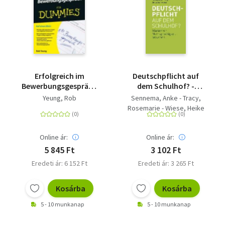
Erfolgreich im
Deutschpflicht auf
Bewerbungsgespräch
dem Schulhof? -
für Dummies
Warum wir
Yeung, Rob
Sennema, Anke - Tracy,
Mehrsprachigkeit
Rosemarie - Wiese, Heike
brauchen
Online ár:
Online ár:
5 845 Ft
3 102 Ft
Eredeti ár: 6 152 Ft
Eredeti ár: 3 265 Ft
Kosárba
Kosárba
5 - 10 munkanap
5 - 10 munkanap