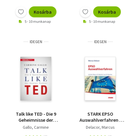
Kosárba
Kosárba
5 - 10 munkanap
5 - 10 munkanap
IDEGEN
IDEGEN
Talk like TED - Die 9
STARK EPSO
Geheimnisse der
Auswahlverfahren -
weltbesten Redner
Auf dem Weg zur EU-
Gallo, Carmine
Delacor, Marcus
Beamtin/zum EU-