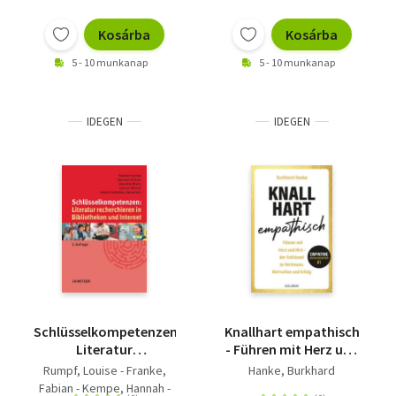
Kosárba
Kosárba
5 - 10 munkanap
5 - 10 munkanap
IDEGEN
IDEGEN
Schlüsselkompetenzen:
Knallhart empathisch
Literatur
- Führen mit Herz und
recherchieren in
Hirn - Der Schlüssel zu
Rumpf, Louise - Franke,
Hanke, Burkhard
Bibliotheken und
Vertrauen, Motivation
Fabian - Kempe, Hannah -