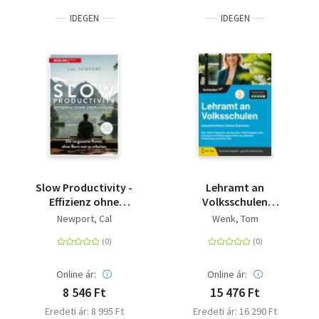
IDEGEN
IDEGEN
Slow Productivity -
Lehramt an
Effizienz ohne
Volksschulen
Überlastung - Die
Auswahlverfahren
Newport, Cal
Wenk, Tom
vergessene Kunst,
Online-Testtrainer -
ohne Burn-out zu
Dein Online-
arbeiten
Testtrainer mit App,
über 5.000 Aufgaben
Online ár:
Online ár:
(inkl. Lösungen) und
8 546 Ft
15 476 Ft
Erfahrungsberichten
Eredeti ár: 8 995 Ft
Eredeti ár: 16 290 Ft
zur optimalen