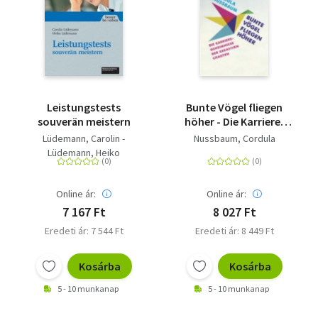
Leistungstests
Bunte Vögel fliegen
souverän meistern
höher - Die Karriere-
Geheimnisse der
Lüdemann, Carolin -
Nussbaum, Cordula
kreativen Chaoten
Lüdemann, Heiko
Online ár:
Online ár:
7 167 Ft
8 027 Ft
Eredeti ár: 7 544 Ft
Eredeti ár: 8 449 Ft
Kosárba
Kosárba
5 - 10 munkanap
5 - 10 munkanap