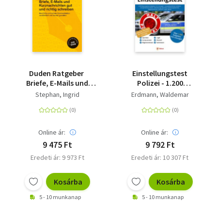
Duden Ratgeber 
Einstellungstest
Briefe, E-Mails und
Polizei - 1.200
Kurznachrichten gut
Eignungstest-
Stephan, Ingrid
Erdmann, Waldemar
und richtig schreiben -
Aufgaben mit
Berufliche und private
Lösungen |
Kommunikation
Auswahlverfahren
verständlich und
mittlerer und
Online ár:
Online ár:
korrekt gestalten
gehobener Dienst |
9 475 Ft
9 792 Ft
Bewerbung,
Eredeti ár: 9 973 Ft
Eredeti ár: 10 307 Ft
Sporttest,
Erfahrungsberichte,
Allgemeinwissen,
Kosárba
Kosárba
Deutsch, Logik, Mathe
5 - 10 munkanap
5 - 10 munkanap