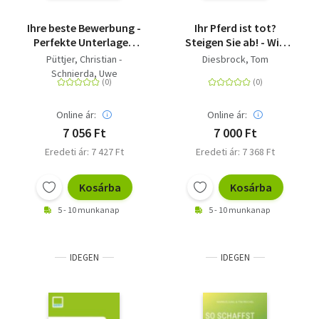
Ihre beste Bewerbung -
Ihr Pferd ist tot?
Perfekte Unterlagen
Steigen Sie ab! - Wie
im Originalformat Mit
Sie sich die innere
Püttjer, Christian -
Diesbrock, Tom
Insiderkommentaren
Freiheit nehmen,
Schnierda, Uwe
beruflich umzusatteln
Online ár:
Online ár:
7 056 Ft
7 000 Ft
Eredeti ár: 7 427 Ft
Eredeti ár: 7 368 Ft
Kosárba
Kosárba
5 - 10 munkanap
5 - 10 munkanap
IDEGEN
IDEGEN