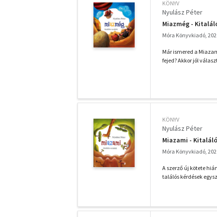
KÖNYV
Nyulász Péter
Miazmég - Kitalál
Móra Könyvkiadó, 202
Már ismered a Miazami 
fejed? Akkor jól választ
KÖNYV
Nyulász Péter
Miazami - Kitaláló
Móra Könyvkiadó, 202
A szerző új kötete hi
találós kérdések egysz