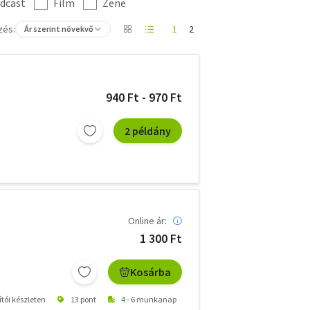
dcast
Film
Zene
zés:
1
2
Ár szerint növekvő
940 Ft - 970 Ft
2 példány
Online ár:
1 300 Ft
Kosárba
ítói készleten
13 pont
4 - 6 munkanap