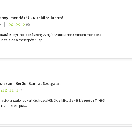
csonyi mondókák - Kitalálós lapozó
5
ó karácsonyi mondókás könyvvel játszani is lehet! Minden mondóka
 Kitalálod a megfejtést? Lap...
ás-szán - BerGer Szimat Szolgálat
ánycikk a szaloncukor! Két huskykölyök, a Mikulás két kis segéde Trixitől
t: valaki ellopta...