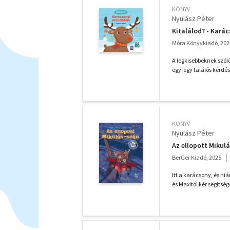
KÖNYV
Nyulász Péter
Kitalálod? - Kará
Móra Könyvkiadó, 202
A legkisebbeknek szól
egy-egy találós kérdés.
KÖNYV
Nyulász Péter
Az ellopott Mikul
BerGer Kiadó, 2025
Itt a karácsony, és hi
és Maxitól kér segítsége