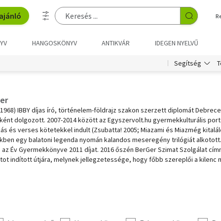
ajánló
R
YV
HANGOSKÖNYV
ANTIKVÁR
IDEGEN NYELVŰ
T
Segítség
er
(1968) IBBY díjas író, történelem-földrajz szakon szerzett diplomát Debre
ként dolgozott. 2007-2014 között az Egyszervolt.hu gyermekkulturális port
s és verses kötetekkel indult (Zsubatta! 2005; Miazami és Miazmég kitalál
ben egy balatoni legenda nyomán kalandos meseregény trilógiát alkotott. A
e az Év Gyermekkönyve 2011 díjat. 2016 őszén BerGer Szimat Szolgálat cím
ot indított útjára, melynek jellegzetessége, hogy főbb szereplői a kilenc m