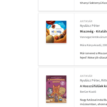
tihanyi Soktornyú Kast
ANTIKVÁR
Nyulász Péter
Miazmég - Kitalál
Vonnegut Antikváriu
Móra Könyvkiadó, 200
Már ismered a Miazami 
fejed? Akkor jól választ
ANTIKVÁR
Nyulász Péter
Ritt
A Hosszúfülűek k
BerGer Kiadó
Nagy futással indul B
múzeumban, ahonnan e