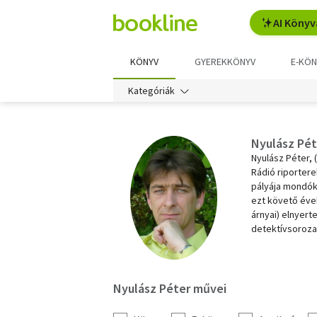
AI Könyv
KÖNYV
GYEREKKÖNYV
E-KÖN
Kategóriák
Nyulász Pét
Nyulász Péter, 
Rádió riportere
pályája mondóká
ezt követő évek
árnyai) elnyert
detektívsorozat
Nyulász Péter művei