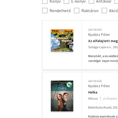
Könyv
E-könyv
Antikvár
Kategória
szűrés
További
Rendelhető
Raktáron
Akci
szűrők
ANTIKVÁR
Nyulász Péter
Az elfelejtett me
Szilágyi Lajos e.v., 20
Menyhért, a kis elefá
vendégei. Vajon minde
ANTIKVÁR
Nyulász Péter
Helka
Atticus
jó állapotú
Betűtészta Kiadó, 201
Különös események za