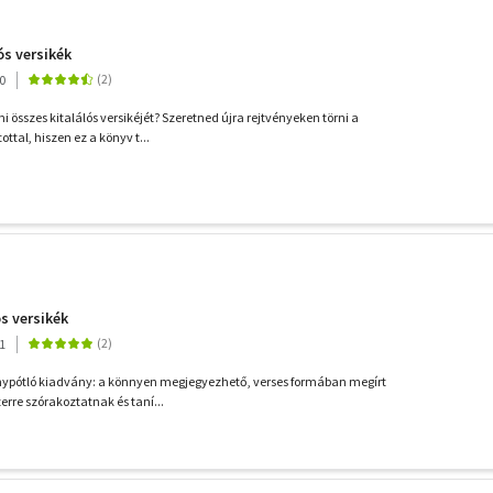
ós versikék
0
összes kitalálós versikéjét? Szeretned újra rejtvényeken törni a
ottal, hiszen ez a könyv t...
s versikék
1
ánypótló kiadvány: a könnyen megjegyezhető, verses formában megírt
erre szórakoztatnak és taní...