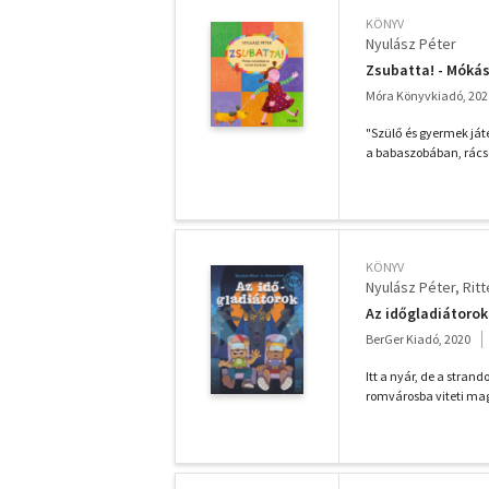
KÖNYV
Nyulász Péter
Zsubatta! - Mókás
Móra Könyvkiadó, 202
"Szülő és gyermek ját
a babaszobában, rácsos
KÖNYV
Nyulász Péter
Ritt
Az időgladiátorok
BerGer Kiadó, 2020
Itt a nyár, de a stran
romvárosba viteti mag