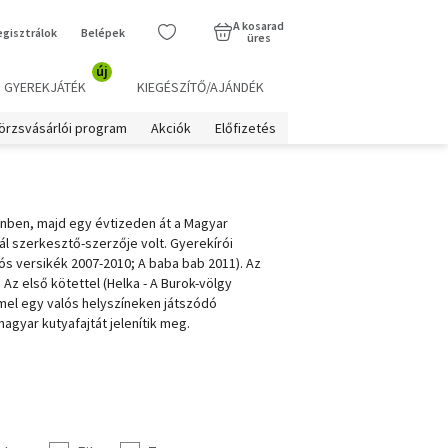
A kosarad
egisztrálok
Belépek
üres
új
GYEREKJÁTÉK
KIEGÉSZÍTŐ/AJÁNDÉK
örzsvásárlói program
Akciók
Előfizetés
cenben, majd egy évtizeden át a Magyar
ál szerkesztő-szerzője volt. Gyerekírói
ós versikék 2007-2010; A baba bab 2011). Az
z első kötettel (Helka - A Burok-völgy
mel egy valós helyszíneken játszódó
agyar kutyafajtát jelenítik meg.