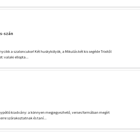
ás-szán
ánycikk a szaloncukor! Két huskykölyök, a Mikulás két kis segéde Trixitől
t: valaki ellopta...
ánypótló kiadvány: a könnyen megjegyezhető, verses formában megírt
erre szórakoztatnak és taní...