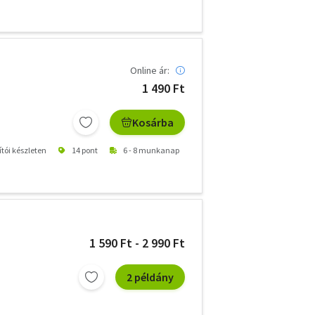
Online ár:
1 490 Ft
Kosárba
ítói készleten
14 pont
6 - 8 munkanap
1 590 Ft - 2 990 Ft
2 példány