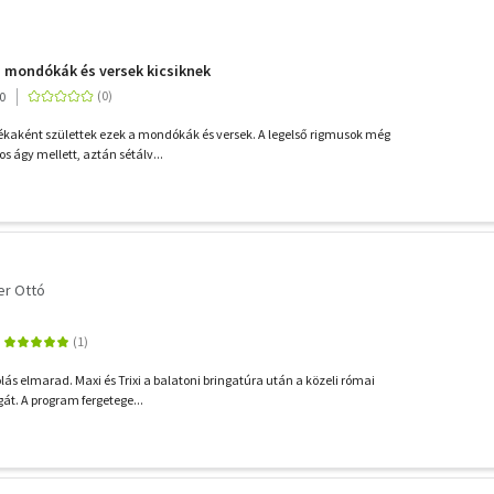
 mondókák és versek kicsiknek
0
ékaként születtek ezek a mondókák és versek. A legelső rigmusok még
 ágy mellett, aztán sétálv...
er Ottó
dolás elmarad. Maxi és Trixi a balatoni bringatúra után a közeli római
át. A program fergetege...