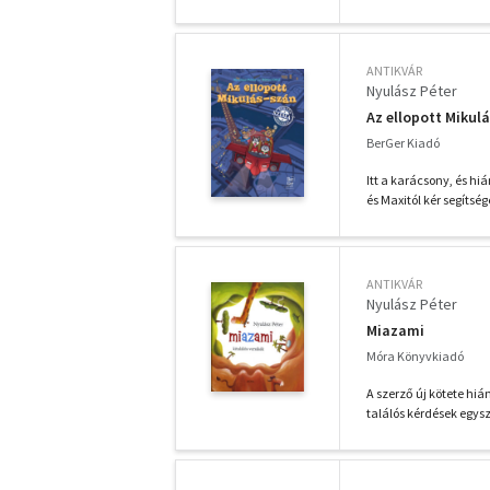
ANTIKVÁR
Nyulász Péter
Az ellopott Mikul
BerGer Kiadó
Itt a karácsony, és hi
és Maxitól kér segítsége
ANTIKVÁR
Nyulász Péter
Miazami
Móra Könyvkiadó
A szerző új kötete hi
találós kérdések egysz