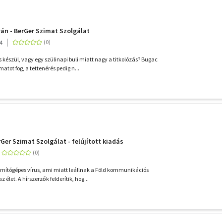
yán - BerGer Szimat Szolgálat
4
készül, vagy egy szülinapi buli miatt nagy a titkolózás? Bugac
atot fog, a tettenérés pedig n...
Ger Szimat Szolgálat - felújított kiadás
mítógépes vírus, ami miatt leállnak a Föld kommunikációs
z élet. A hírszerzők felderítik, hog...