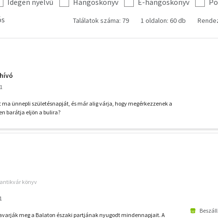
Idegen nyelvű
Hangoskönyv
E-hangoskönyv
Po
ós
Találatok száma: 79
1 oldalon: 60 db
Rende
ghívó
11
nt ma ünnepli születésnapját, és már alig várja, hogy megérkezzenek a
n barátja eljön a bulira?
 antikvár könyv
1
Beszáll
varják meg a Balaton északi partjának nyugodt mindennapjait. A