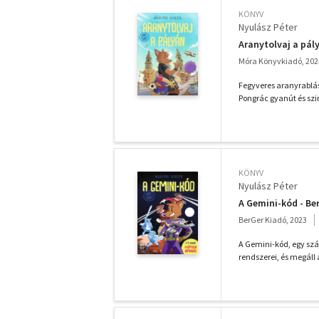
KÖNYV
Nyulász Péter
Aranytolvaj a pál
Móra Könyvkiadó, 202
Fegyveres aranyrablás 
Pongrác gyanút és szim
KÖNYV
Nyulász Péter
A Gemini-kód - Ber
BerGer Kiadó, 2023
A Gemini-kód, egy szá
rendszerei, és megáll a