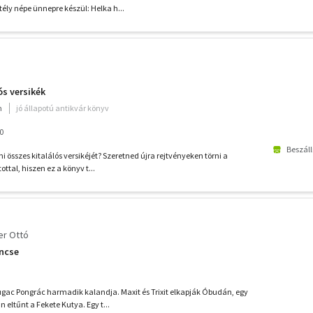
ély népe ünnepre készül: Helka h...
ós versikék
m
jó állapotú antikvár könyv
0
Beszáll
összes kitalálós versikéjét? Szeretned újra rejtvényeken törni a
ottal, hiszen ez a könyv t...
er Ottó
incse
ugac Pongrác harmadik kalandja. Maxit és Trixit elkapják Óbudán, egy
ltűnt a Fekete Kutya. Egy t...