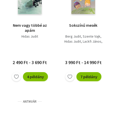
Nem vagy többé az
Sokszínű mesék
apám
Hidas Judit
Berg Judit
Szente Vajk
Hidas Judit
Lackfi János
Turbuly Lilla
Szabó T. Anna
Balázsy Panna
Nyulász Péter
Tóth Krisztina
2 490 Ft - 3 690 Ft
3 990 Ft - 14 990 Ft
Péterfy Gergely
Nógrádi Gergely
4 példány
7 példány
Böszörményi Gyula
Simon Rékazsuzsanna
Szente Éva
Kőrösi Zoltán
ANTIKVÁR