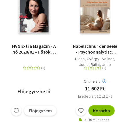
HVG Extra Magazin - A
Nabelschnur der Seele
Nő 2020/01 - Hősök és
- Psychoanalytisch
határátlépők
orientierte Förderung
Hidas, György - Vollner,
der vorgeburtlichen
Judit - Raffai, Jenö
Bindung zwischen
Mutter und Baby
Online ár:
11 602 Ft
Előjegyezhető
Eredeti ár: 12 212 Ft
Előjegyzem
Kosárba
5 - 10 munkanap