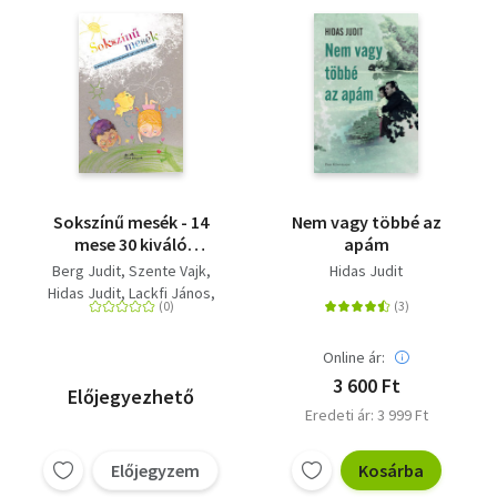
Sokszínű mesék - 14
Nem vagy többé az
mese 30 kiváló
apám
művésztől, egy
Berg Judit
Szente Vajk
Hidas Judit
sokszínű világról
Hidas Judit
Lackfi János
Turbuly Lilla
Szabó T. Anna
Balázsy Panna
Online ár:
Nyulász Péter
Tóth Krisztina
3 600 Ft
Előjegyezhető
Péterfy Gergely
Eredeti ár: 3 999 Ft
Nógrádi Gergely
Böszörményi Gyula
Előjegyzem
Kosárba
Simon Rékazsuzsanna
Szente Éva
Kőrösi Zoltán