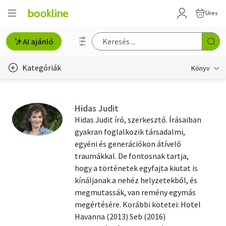
Üres
AI ajánló
Kategóriák
Könyv
Életmód, egészség
Hidas Judit
Erotika
Hidas Judit író, szerkesztő. Írásaiban
gyakran foglalkozik társadalmi,
Gyermek- és ifjúsági
egyéni és generációkon átívelő
traumákkal. De fontosnak tartja,
Hobbi, szabadidő
hogy a történetek egyfajta kiutat is
Irodalom
kínáljanak a nehéz helyzetekből, és
megmutassák, van remény egymás
Művészet
megértésére. Korábbi kötetei: Hotel
Havanna (2013) Seb (2016)
Szakkönyv