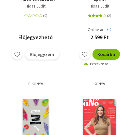
történet
Hidas Judit
Hidas Judit
Online ár:
Előjegyezhető
2 599 Ft
Előjegyzem
Kosárba
Perceken belül
E-KÖNYV
KÖNYV