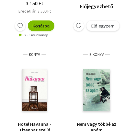
3 150 Ft
Előjegyezhető
Eredeti ár: 3 500 Ft
Kosárba
Előjegyzem
2 - 3 munkanap
KÖNYV
E-KÖNYV
Hotel Havanna -
Nem vagy többé az
Tizenhat szelíd
apám