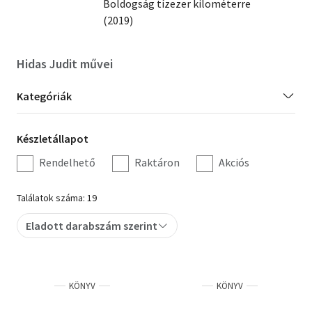
Boldogság tízezer kilométerre
(2019)
Szótár, nyelvkönyv
Tankönyv, segédkönyv
Hidas Judit művei
Társadalomtudomány
Kategória
Kategóriák
szűrés
Természettudomány
Készletállapot
Készletállapot
Történelem
szűrés
Rendelhető
Raktáron
Akciós
Vallás
Találatok száma: 19
Eladott darabszám szerint
KÖNYV
KÖNYV