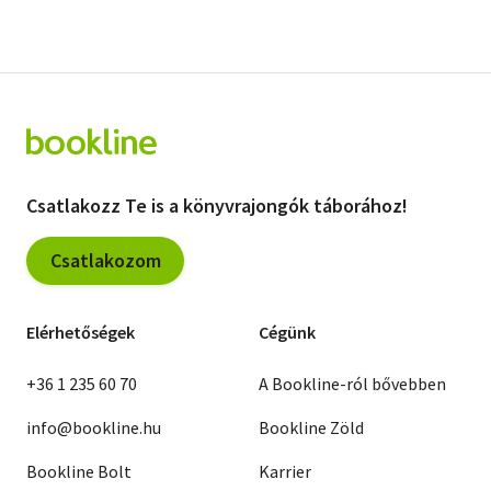
Csatlakozz Te is a könyvrajongók táborához!
Csatlakozom
Elérhetőségek
Cégünk
+36 1 235 60 70
A Bookline-ról bővebben
info@bookline.hu
Bookline Zöld
Bookline Bolt
Karrier