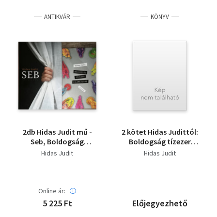
ANTIKVÁR
KÖNYV
2db Hidas Judit mű -
2 kötet Hidas Judittól:
Seb, Boldogság
Boldogság tízezer
tízezer kilométerre
kilométerre, Seb
Hidas Judit
Hidas Judit
Online ár:
5 225 Ft
Előjegyezhető