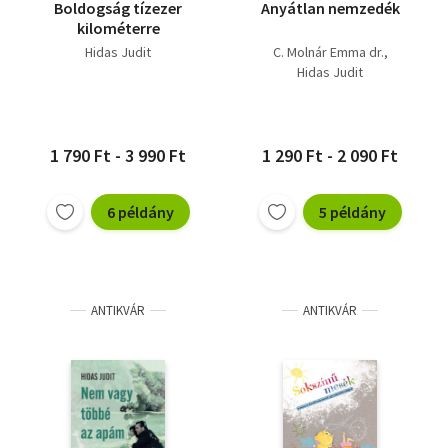
Boldogság tízezer
Anyátlan nemzedék
kilométerre
Hidas Judit
C. Molnár Emma dr.
Hidas Judit
1 790 Ft - 3 990 Ft
1 290 Ft - 2 090 Ft
6 példány
5 példány
ANTIKVÁR
ANTIKVÁR