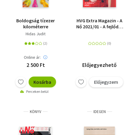
Boldogság tízezer
HVG Extra Magazin - A
kilométerre
Nő 2021/01 - A fejlődés
útjai
Hidas Judit
Online ár:
2 500 Ft
Előjegyezhető
Kosárba
Előjegyzem
Perceken belül
KÖNYV
IDEGEN