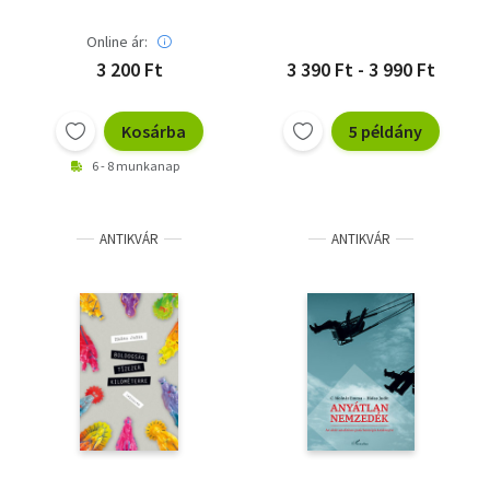
Online ár:
3 200 Ft
3 390 Ft - 3 990 Ft
Kosárba
5 példány
6 - 8 munkanap
ANTIKVÁR
ANTIKVÁR