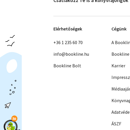
Csatlakozz Te is a könyvrajongók
Elérhetőségek
Cégünk
+36 1 235 60 70
A Bookli
info@bookline.hu
Bookline
Bookline Bolt
Karrier
Impress
Médiaajá
Könyvnag
Adatvéd
ÁSZF