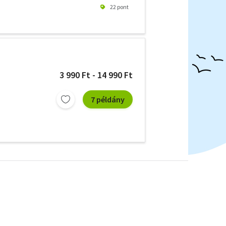
22 pont
3 990 Ft - 14 990 Ft
7 példány