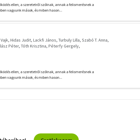
ködés ellen, a szeretetről szólnak, annak a felismerésnek a
iben vagyunk mások, és miben hason...
 Vajk
Hidas Judit
Lackfi János
Turbuly Lilla
Szabó T. Anna
lász Péter
Tóth Krisztina
Péterfy Gergely
öszörményi Gyula
Simon Rékazsuzsanna
Szente Éva
ködés ellen, a szeretetről szólnak, annak a felismerésnek a
iben vagyunk mások, és miben hason...
További
szűrők