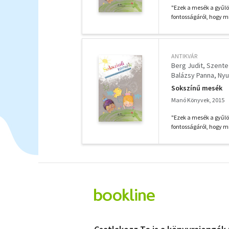
"Ezek a mesék a gyűlöl
fontosságáról, hogy m
ANTIKVÁR
Berg Judit
Szente
Balázsy Panna
Nyu
Nógrádi Gergely
B
Sokszínű mesék
Kőrösi Zoltán
Manó Könyvek, 2015
"Ezek a mesék a gyűlöl
fontosságáról, hogy m