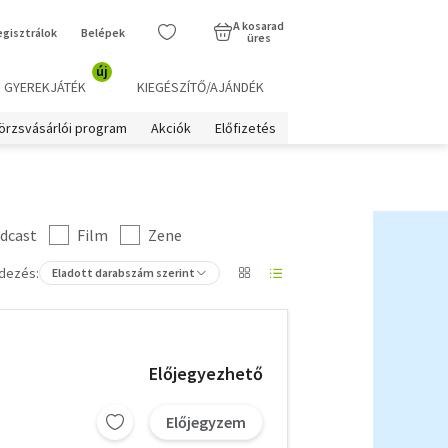
A kosarad
egisztrálok
Belépek
üres
új
GYEREKJÁTÉK
KIEGÉSZÍTŐ/AJÁNDÉK
örzsvásárlói program
Akciók
Előfizetés
dcast
Film
Zene
dezés:
Eladott darabszám szerint
Előjegyezhető
Előjegyzem