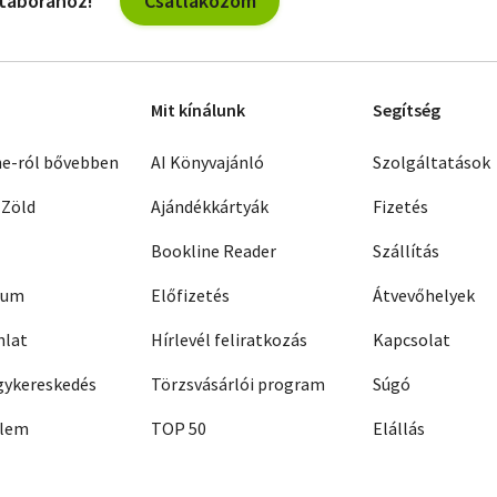
Csatlakozom
 táborához!
Mit kínálunk
Segítség
ne-ról bővebben
AI Könyvajánló
Szolgáltatások
 Zöld
Ajándékkártyák
Fizetés
Bookline Reader
Szállítás
zum
Előfizetés
Átvevőhelyek
nlat
Hírlevél feliratkozás
Kapcsolat
ykereskedés
Törzsvásárlói program
Súgó
elem
TOP 50
Elállás