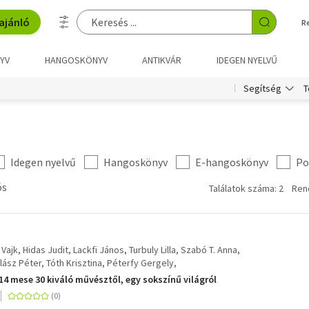
ajánló
R
YV
HANGOSKÖNYV
ANTIKVÁR
IDEGEN NYELVŰ
T
Segítség
Idegen nyelvű
Hangoskönyv
E-hangoskönyv
Po
ós
Találatok száma: 2
Ren
 Vajk
Hidas Judit
Lackfi János
Turbuly Lilla
Szabó T. Anna
lász Péter
Tóth Krisztina
Péterfy Gergely
öszörményi Gyula
Simon Rékazsuzsanna
Szente Éva
14 mese 30 kiváló művésztől, egy sokszínű világról