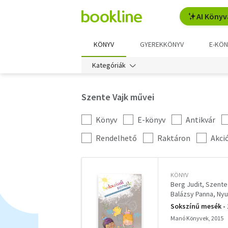
AI Könyv
KÖNYV
GYEREKKÖNYV
E-KÖN
Kategóriák
Szente Vajk művei
Könyv
E-könyv
Antikvár
Kategória
szűrés
További
Rendelhető
Raktáron
Akci
szűrők
KÖNYV
Berg Judit
Szente
Balázsy Panna
Nyu
Nógrádi Gergely
B
Sokszínű mesék - 
Kőrösi Zoltán
Manó Könyvek, 2015