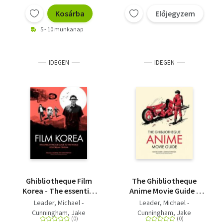
Kosárba
Előjegyzem
5 - 10 munkanap
IDEGEN
IDEGEN
Ghibliotheque Film
The Ghibliotheque
Korea - The essential
Anime Movie Guide -
guide to the
The Essential Guide to
Leader, Michael -
Leader, Michael -
wonderful world of
Japanese Animated
Cunningham, Jake
Cunningham, Jake
Korean cinema
Cinema