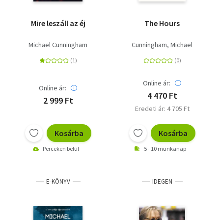
Mire leszáll az éj
The Hours
Michael Cunningham
Cunningham, Michael
Online ár:
Online ár:
4 470 Ft
2 999 Ft
Eredeti ár: 4 705 Ft
Kosárba
Kosárba
Perceken belül
5 - 10 munkanap
E-KÖNYV
IDEGEN