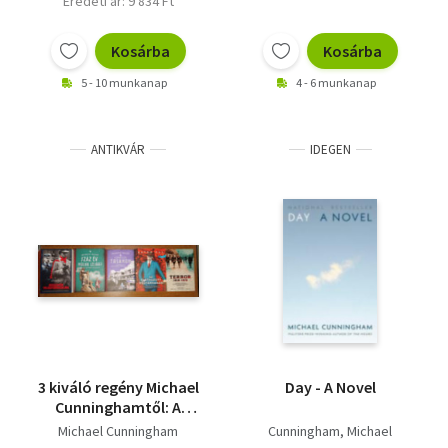
Eredeti ár: 9 834 Ft
Kosárba
Kosárba
5 - 10 munkanap
4 - 6 munkanap
ANTIKVÁR
IDEGEN
3 kiváló regény Michael
Day - A Novel
Cunninghamtől: A
hókirálynő, Az órák,
Michael Cunningham
Cunningham, Michael
Mire leszáll az éj