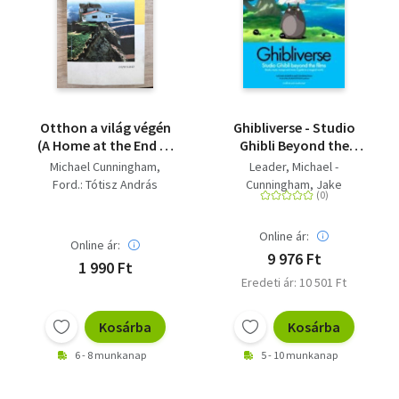
Peter Prange
Julie Garwood
Jeanette Walls
Otthon a világ végén
Ghibliverse - Studio
(A Home at the End of
Ghibli Beyond the
the World) - Tótisz
Films
Michael Cunningham
Leader, Michael -
András fordításában
Ford.: Tótisz András
Cunningham, Jake
Online ár:
Online ár:
9 976 Ft
1 990 Ft
Eredeti ár: 10 501 Ft
Kosárba
Kosárba
6 - 8 munkanap
5 - 10 munkanap