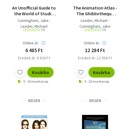
An Unofficial Guide to
The Animation Atlas -
the World of Studio
The Ghibliotheque
Ghibli
Guide to the World of
Cunningham, Jake -
Leader, Michael -
Animated Film
Leader, Michael
Cunningham, Jake
Online ár:
Online ár:
6 485 Ft
12 284 Ft
Eredeti ár: 6 826 Ft
Eredeti ár: 12 930 Ft
Kosárba
Kosárba
5 - 10 munkanap
5 - 10 munkanap
IDEGEN
IDEGEN