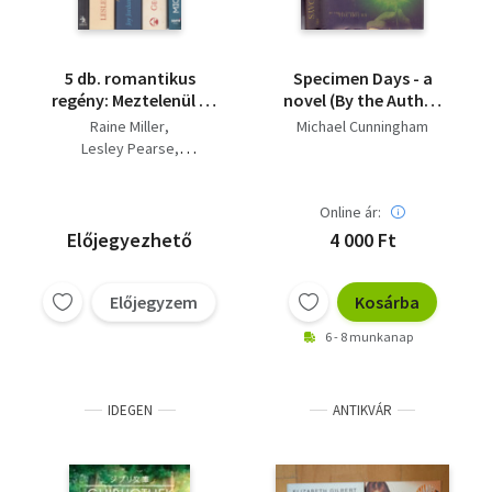
5 db. romantikus
Specimen Days - a
regény: Meztelenül +
novel (By the Author
Titkok utcája + Kínzó
of The Hours)
Raine Miller
Michael Cunningham
könyörület + George
Lesley Pearse
Sand és a szerelem
Joy Jordan-Lake
nyelve + A Hókirálynő
Beate Rygiert
Online ár:
Michael Cunningham
Előjegyezhető
4 000 Ft
Előjegyzem
Kosárba
6 - 8 munkanap
IDEGEN
ANTIKVÁR