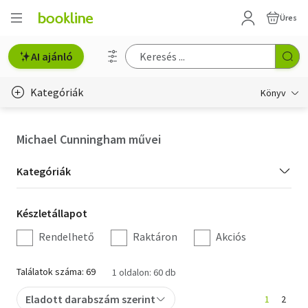
Üres
AI ajánló
Kategóriák
Könyv
Életmód, egészség
Michael Cunningham művei
Erotika
Kategória
Kategóriák
Gyermek- és ifjúsági
szűrés
Készletállapot
Készletállapot
Hobbi, szabadidő
szűrés
Rendelhető
Raktáron
Akciós
Irodalom
Találatok száma: 69
1 oldalon: 60 db
Művészet
Eladott darabszám szerint
1
2
Szakkönyv