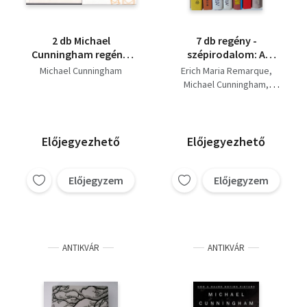
2 db Michael
7 db regény -
Cunningham regény:
szépirodalom: A
Otthon a világ végén +
fekete obeliszk;
Michael Cunningham
Erich Maria Remarque
Jellegzetes napok
Otthon a világ végén;
Michael Cunningham
Mr. Vertigo; A Fiú
Paul Auster
evangéliuma;
Norman Mailer
Madárka; Magányos
William Wharton
vadász a szív;
Carson McCullers
Előjegyezhető
Előjegyezhető
Kiloccsant víz
Sally Grindley
Előjegyzem
Előjegyzem
ANTIKVÁR
ANTIKVÁR