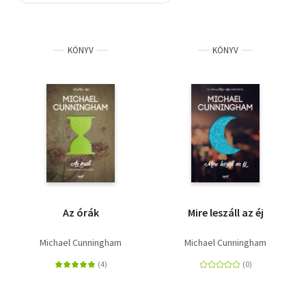
Szótár, nyelvkönyv
KÖNYV
KÖNYV
Tankönyv, segédkönyv
Társadalomtudomány
Természettudomány
Történelem
Vallás
Az órák
Mire leszáll az éj
Michael Cunningham
Michael Cunningham