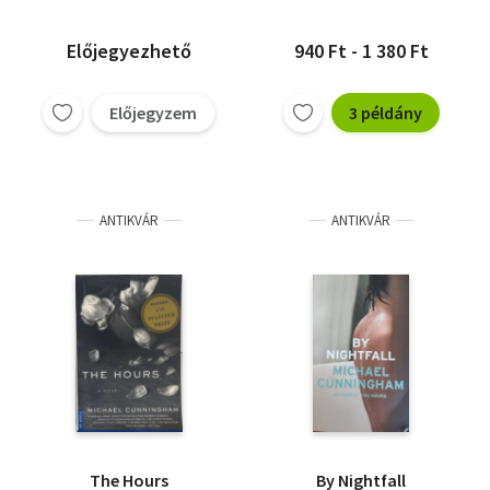
Előjegyezhető
940 Ft - 1 380 Ft
Előjegyzem
3 példány
ANTIKVÁR
ANTIKVÁR
The Hours
By Nightfall