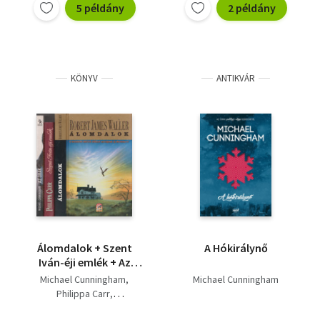
5 példány
2 példány
KÖNYV
ANTIKVÁR
Álomdalok + Szent
A Hókirálynő
Iván-éji emlék + Az
órák (3 db)
Michael Cunningham
Michael Cunningham
Philippa Carr
Robert James Waller