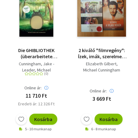
Die GHIBLIOTHEK
2 kiváló "filmregény":
(überarbeitete
Ízek, imák, szerelmek,
Neuausgabe) - Der
Otthon a világ végén
Cunningham, Jake -
Elizabeth Gilbert
inoffizielle Guide zu
Leader, Michael
Michael Cunningham
den Filmen von Studio
Ghibli
Online ár:
Online ár:
11 710 Ft
3 669 Ft
Eredeti ár: 12 326 Ft
Kosárba
Kosárba
5 - 10 munkanap
6 - 8 munkanap