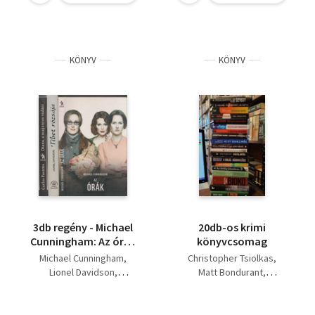
KÖNYV
KÖNYV
3db regény - Michael
20db-os krimi
Cunningham: Az órák
könyvcsomag
+ Lionel Davidson:
Michael Cunningham
Christopher Tsiolkas
Tibet rózsája + Carlos
Lionel Davidson
Matt Bondurant
Fuentos: Diana, a
Carlos Fuentes
Marc Pastor
magányos vadász
Francis Shelton
Harlan Coben