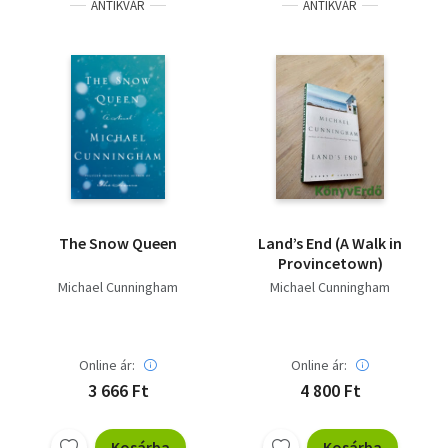
ANTIKVÁR
ANTIKVÁR
The Snow Queen
Land’s End (A Walk in
Provincetown)
Michael Cunningham
Michael Cunningham
Online ár:
Online ár:
3 666 Ft
4 800 Ft
Kosárba
Kosárba