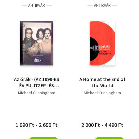
ANTIKVÁR
ANTIKVÁR
Az órák - (AZ 1999-ES
A Home at the End of
ÉV PULITZER- ÉS
the World
FAULKNER- DÍJAS
Michael Cunningham
Michael Cunningham
REGÉNYE) --- (The
Hours)
1 990 Ft - 2 690 Ft
2 000 Ft - 4 490 Ft