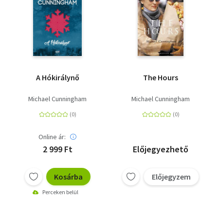
A Hókirálynő
The Hours
Michael Cunningham
Michael Cunningham
Online ár:
2 999 Ft
Előjegyezhető
Kosárba
Előjegyzem
Perceken belül