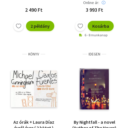
Online ár:
2 490 Ft
3 993 Ft
2 példány
Kosárba
6 - 8 munkanap
KÖNYV
IDEGEN
Az órák + Laura Díaz
By Nightfall - a novel
évről évre ( 2 kötet )
(Author of The Hours)