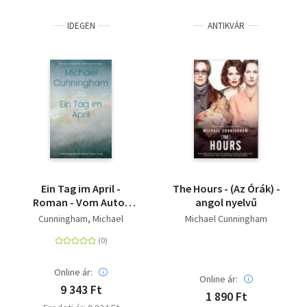
IDEGEN
ANTIKVÁR
Ein Tag im April -
The Hours - (Az Órák) -
Roman - Vom Autor
angol nyelvű
des Bestsellers 'Die
Cunningham, Michael
Michael Cunningham
Stunden/The Hours'. -
'Schlichtweg
atemberaubend.'
Ocean Vuong
Online ár:
Online ár:
9 343 Ft
1 890 Ft