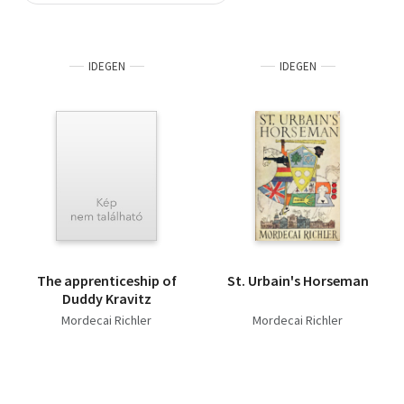
Szótár, nyelvkönyv
IDEGEN
IDEGEN
Tankönyv, segédkönyv
Társadalomtudomány
Természettudomány
Történelem
Vallás
The apprenticeship of
St. Urbain's Horseman
Duddy Kravitz
Mordecai Richler
Mordecai Richler