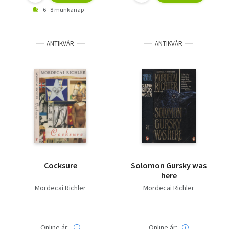
6 - 8 munkanap
ANTIKVÁR
ANTIKVÁR
Cocksure
Solomon Gursky was
here
Mordecai Richler
Mordecai Richler
Online ár:
Online ár: