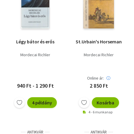
Légy bátor és erős
St.Urbain's Horseman
Mordecai Richler
Mordecai Richler
Online ár:
940 Ft - 1 290 Ft
2 850 Ft
4 példány
Kosárba
4 - 6 munkanap
ANTIKVÁR
ANTIKVÁR