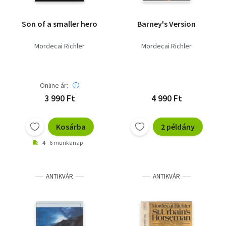
Son of a smaller hero
Barney's Version
Mordecai Richler
Mordecai Richler
Online ár:
3 990 Ft
4 990 Ft
Kosárba
2 példány
4 - 6 munkanap
ANTIKVÁR
ANTIKVÁR