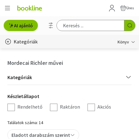
Üres
AI ajánló
Kategóriák
Könyv
Életmód, egészség
Mordecai Richler művei
Erotika
Kategória
Kategóriák
Gyermek- és ifjúsági
szűrés
Készletállapot
Készletállapot
Hobbi, szabadidő
szűrés
Rendelhető
Raktáron
Akciós
Irodalom
Találatok száma: 14
Művészet
Eladott darabszám szerint
Szakkönyv