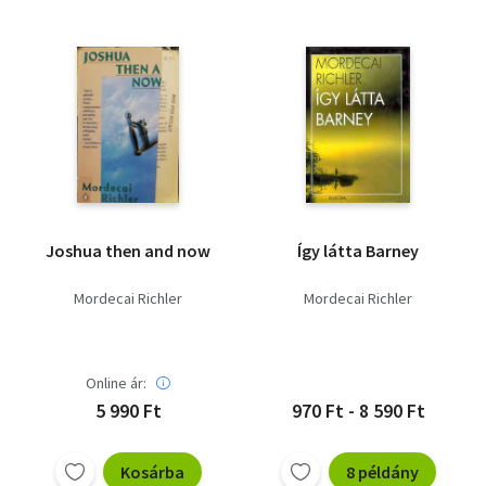
Joshua then and now
Így látta Barney
Mordecai Richler
Mordecai Richler
Online ár:
5 990 Ft
970 Ft - 8 590 Ft
Kosárba
8 példány