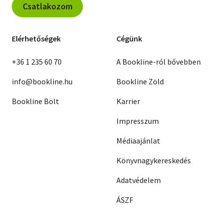
Csatlakozom
Elérhetőségek
Cégünk
+36 1 235 60 70
A Bookline-ról bővebben
info@bookline.hu
Bookline Zöld
Bookline Bolt
Karrier
Impresszum
Médiaajánlat
Könyvnagykereskedés
Adatvédelem
ÁSZF