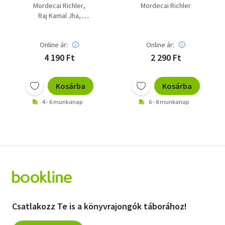
AJÁNLAT: Így látta
Mordecai Richler
Mordecai Richler
Barney, Kalkuttai
Raj Kamal Jha
éjszakák, Jellegzetes
Michael Cunningham
napok, Sylvia a
Ram Oren
Moszad-harcos,
Online ár:
Online ár:
Alexandra Silber
Anatevka után, Az
Jim Crace
4 190 Ft
2 290 Ft
utolsó aratás, Sötét
Michael Mansfield
sarok
Kosárba
Kosárba
4 - 6 munkanap
6 - 8 munkanap
Csatlakozz Te is a könyvrajongók táborához!