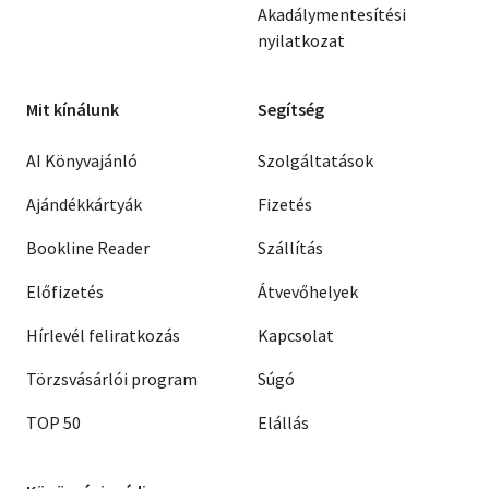
Akadálymentesítési
nyilatkozat
Mit kínálunk
Segítség
AI Könyvajánló
Szolgáltatások
Ajándékkártyák
Fizetés
Bookline Reader
Szállítás
Előfizetés
Átvevőhelyek
Hírlevél feliratkozás
Kapcsolat
Törzsvásárlói program
Súgó
TOP 50
Elállás