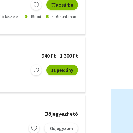
Kosárba
ítói készleten
45 pont
4 - 6 munkanap
940 Ft - 1 300 Ft
11 példány
Előjegyezhető
Előjegyzem