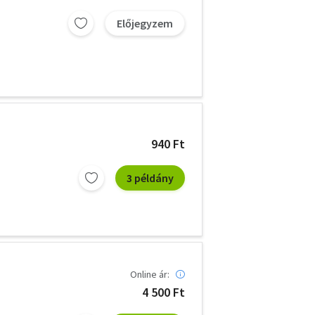
Előjegyzem
940 Ft
3 példány
Online ár:
4 500 Ft