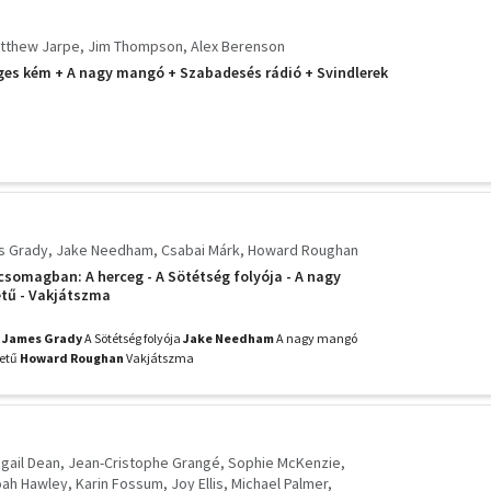
tthew Jarpe
Jim Thompson
Alex Berenson
éges kém + A nagy mangó + Szabadesés rádió + Svindlerek
s Grady
Jake Needham
Csabai Márk
Howard Roughan
 csomagban: A herceg - A Sötétség folyója - A nagy
etű - Vakjátszma
g
James Grady
A Sötétség folyója
Jake Needham
A nagy mangó
vetű
Howard Roughan
Vakjátszma
igail Dean
Jean-Cristophe Grangé
Sophie McKenzie
ah Hawley
Karin Fossum
Joy Ellis
Michael Palmer