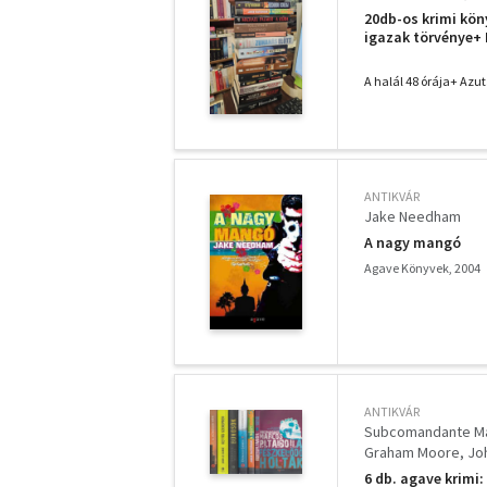
Jake Needham
Pa
20db-os krimi kön
igazak törvénye+ 
meghaltál+ Véres 
kúra+ A nagy man
A halál 48 órája+ Azu
ANTIKVÁR
Jake Needham
A nagy mangó
Agave Könyvek, 2004
ANTIKVÁR
Subcomandante Marco
Graham Moore
Jo
6 db. agave krimi