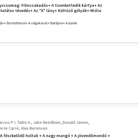
trick Robinson
yvcsomag: Filmszakadás+ A tizenkettedik kártya+ Az
Halálos tévedés+ Az "A" lány+ Költöző gólyák+ Mióta
tél+ Zuhanás előtt+ Indiai feleség+ Óvakodj a múlttól+ A
gó+ Mindhalálig+
tán+ Büntetlenül+ A végakarat+ Betépve+ A balek
s P. I. Taibo II.
Jake Needham
Donald James
hn le Carré
Alex Berenson
: A fészkelődő holtak + A nagy mangó + A jövendőmondó +