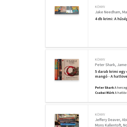
KÖNYV
Jake Needham
Ma
4 db krimi: A hűs
KÖNYV
Peter Shark
Jame
5 darab krimi egy
mangó - A hatlöv
Peter Shark
A herce
Csabai Márk
A hatlö
KÖNYV
Jeffery Deaver
Ab
Mons Kallentoft
No