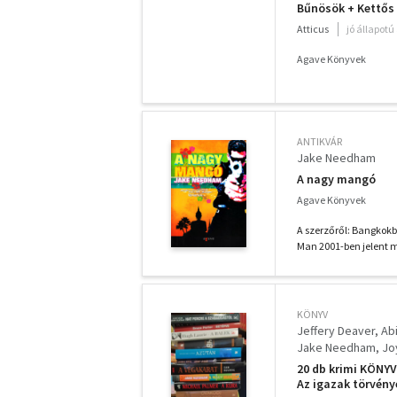
Bűnösök + Kettős
Atticus
jó állapotú
Agave Könyvek
ANTIKVÁR
Jake Needham
A nagy mangó
Agave Könyvek
A szerzőről: Bangkokba
Man 2001-ben jelent m
KÖNYV
Jeffery Deaver
Ab
Jake Needham
Joy
20 db krimi KÖNY
Az igazak törvény