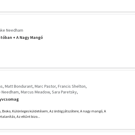
ake Needham
nitóban + A Nagy Mangó
as
Matt Bondurant
Marc Pastor
Francis Shelton
e Needham
Marcus Meadow
Sara Paretsky
ami Attenberg
Jonas T. Bengtsson
Jonathan Harr
nyvcsomag
Hiaasen
John Berendt
Polina Daskova
Robert Menasse
am
Fiona Barton
John La Carré
n, Bioko, Különleges küldetésem, Az ördög játszótere, A nagy mangó, A
alanítás, Az eltűnt bizo...