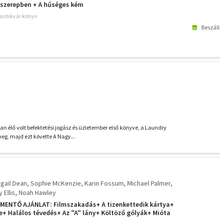
 szerepben + A hűséges kém
 antikvár könyv
Beszáll
n élő volt befektetési jogász és üzletember első könyve, a Laundry
eg, majd ezt követte A Nagy...
igail Dean
Sophie McKenzie
Karin Fossum
Michael Palmer
 Ellis
Noah Hawley
VMENTŐ AJÁNLAT: Filmszakadás+ A tizenkettedik kártya+
e+ Halálos tévedés+ Az "A" lány+ Költöző gólyák+ Mióta