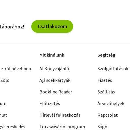
Csatlakozom
 táborához!
Mit kínálunk
Segítség
ne-ról bővebben
AI Könyvajánló
Szolgáltatások
 Zöld
Ajándékkártyák
Fizetés
Bookline Reader
Szállítás
zum
Előfizetés
Átvevőhelyek
nlat
Hírlevél feliratkozás
Kapcsolat
ykereskedés
Törzsvásárlói program
Súgó