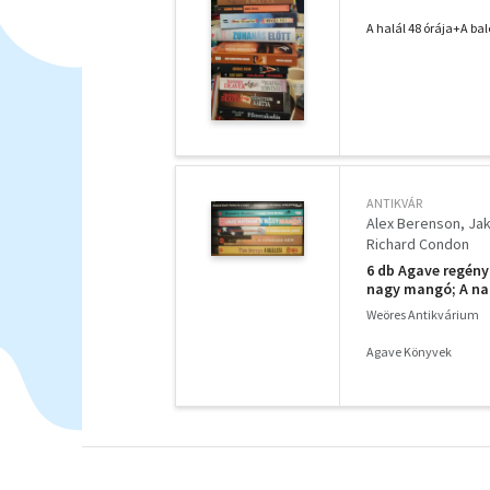
meghaltál+ Véres 
kúra+ A nagy man
A halál 48 órája+A b
ANTIKVÁR
Alex Berenson
Ja
Richard Condon
6 db Agave regény:
nagy mangó; A nag
Weöres Antikvárium
Agave Könyvek