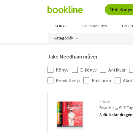
AI Könyv
KÖNYV
GYEREKKÖNYV
E-KÖN
Kategóriák
Jake Needham művei
Könyv
E-könyv
Antikvár
Kategória
szűrés
További
Rendelhető
Raktáron
Akci
szűrők
KÖNYV
Brian Haig
G. P. Tay
3 db. kalandregén