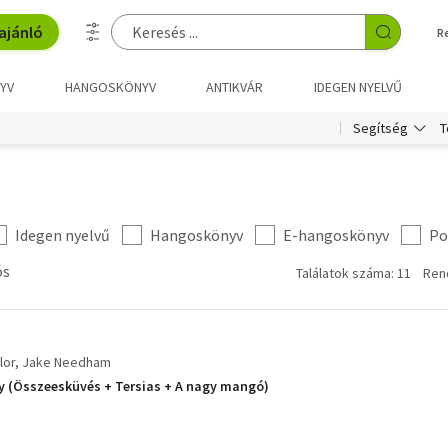
ajánló
R
YV
HANGOSKÖNYV
ANTIKVÁR
IDEGEN NYELVŰ
T
Segítség
Idegen nyelvű
Hangoskönyv
E-hangoskönyv
Po
ós
Találatok száma: 11
Ren
lor
Jake Needham
y (Összeesküvés + Tersias + A nagy mangó)