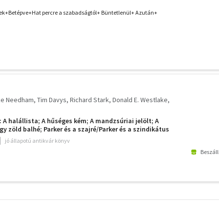
tél+ Zuhanás előtt+ Indiai feleség+ Óvakodj a múlttól+ A
gó+ A végakarat+
alek+Betépve+Hat percre a szabadságtól+ Büntetlenül+ Azután+
ke Needham
Tim Davys
Richard Stark
Donald E. Westlake
 A halállista; A hűséges kém; A mandzsúriai jelölt; A
y zöld balhé; Parker és a szajré/Parker és a szindikátus
jó állapotú antikvár könyv
Beszáll
További
szűrők