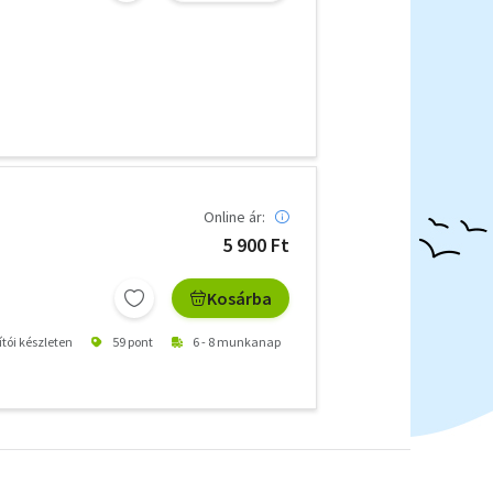
Online ár:
5 900 Ft
Kosárba
ítói készleten
59 pont
6 - 8 munkanap