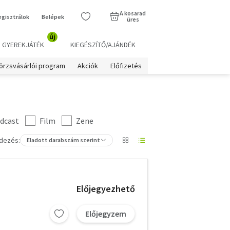
A kosarad
egisztrálok
Belépek
üres
új
GYEREKJÁTÉK
KIEGÉSZÍTŐ/AJÁNDÉK
örzsvásárlói program
Akciók
Előfizetés
dcast
Film
Zene
dezés:
Eladott darabszám szerint
Előjegyezhető
Előjegyzem