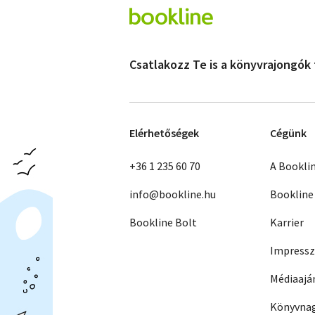
Csatlakozz Te is a könyvrajongók
Elérhetőségek
Cégünk
+36 1 235 60 70
A Bookli
info@bookline.hu
Bookline
Bookline Bolt
Karrier
Impress
Médiaajá
Könyvnag