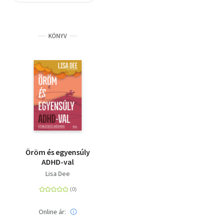
Szótár, nyelvkönyv
KÖNYV
Tankönyv, segédkönyv
Társadalomtudomány
Természettudomány
Történelem
Vallás
Öröm és egyensúly
ADHD-val
Lisa Dee
Online ár: