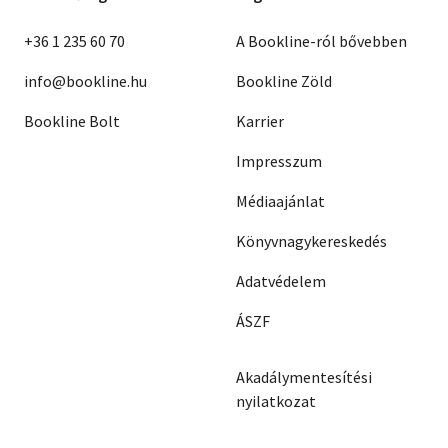
+36 1 235 60 70
A Bookline-ról bővebben
info@bookline.hu
Bookline Zöld
Bookline Bolt
Karrier
Impresszum
Médiaajánlat
Könyvnagykereskedés
Adatvédelem
ÁSZF
Akadálymentesítési
nyilatkozat