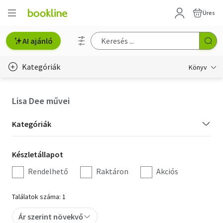
Üres
AI ajánló
Kategóriák
Könyv
Életmód, egészség
Lisa Dee művei
Erotika
Kategória
Kategóriák
Gyermek- és ifjúsági
szűrés
Készletállapot
Készletállapot
Hobbi, szabadidő
szűrés
Rendelhető
Raktáron
Akciós
Irodalom
Találatok száma: 1
Művészet
Ár szerint növekvő
Szakkönyv