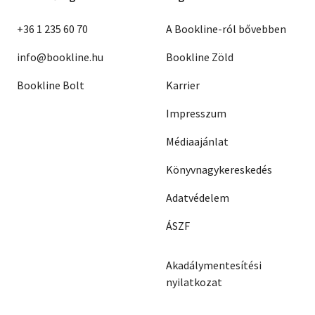
+36 1 235 60 70
A Bookline-ról bővebben
info@bookline.hu
Bookline Zöld
Bookline Bolt
Karrier
Impresszum
Médiaajánlat
Könyvnagykereskedés
Adatvédelem
ÁSZF
Akadálymentesítési
nyilatkozat