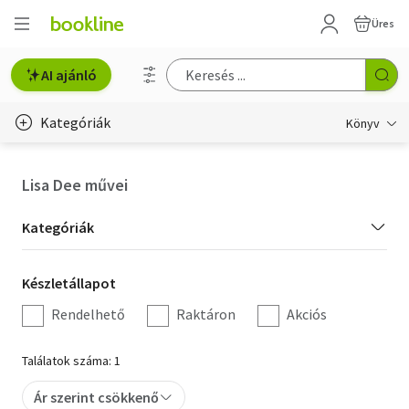
Üres
AI ajánló
Kategóriák
Könyv
Életmód, egészség
Lisa Dee művei
Erotika
Kategória
Kategóriák
Gyermek- és ifjúsági
szűrés
Készletállapot
Készletállapot
Hobbi, szabadidő
szűrés
Rendelhető
Raktáron
Akciós
Irodalom
Találatok száma: 1
Művészet
Ár szerint csökkenő
Szakkönyv