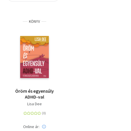
Szótár, nyelvkönyv
KÖNYV
Tankönyv, segédkönyv
Társadalomtudomány
Természettudomány
Történelem
Vallás
Öröm és egyensúly
ADHD-val
Lisa Dee
Online ár: