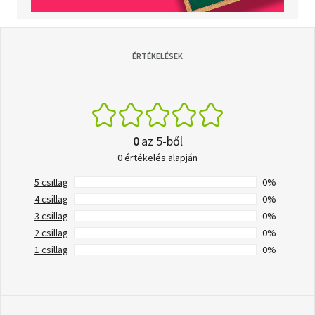
ÉRTÉKELÉSEK
0
az 5-ből
0 értékelés alapján
5 csillag
0%
4 csillag
0%
3 csillag
0%
2 csillag
0%
1 csillag
0%