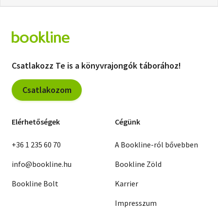
Csatlakozz Te is a könyvrajongók táborához!
Csatlakozom
Elérhetőségek
Cégünk
+36 1 235 60 70
A Bookline-ról bővebben
info@bookline.hu
Bookline Zöld
Bookline Bolt
Karrier
Impresszum