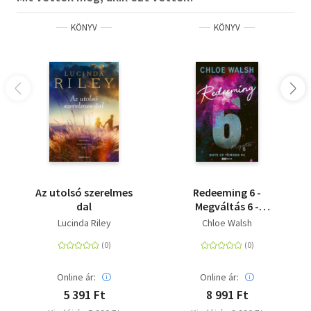
KÖNYV
KÖNYV
Az utolsó szerelmes
Redeeming 6 -
dal
Megváltás 6 -
(Különleges kiadás)
Lucinda Riley
Chloe Walsh
Online ár:
Online ár:
5 391 Ft
8 991 Ft