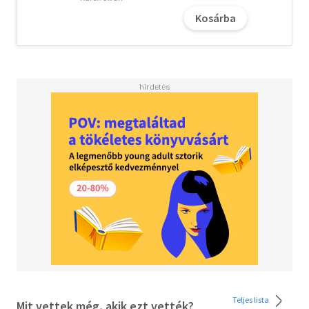
Oliver egy hajón lakik, furcsa munkái vannak, és amikor
Kosárba
ideje engedi, iszapbúvárként kincset keres a folyóban.
Hamar kiderül, hogy a vonzalom kölcsönös, de Felicity
tudja, hogy az édesanyja nem ilyen férfit képzel mellé,
úgyhogy ezt a csatát még meg kell vívnia...
Teljes lista
Mit vettek még, akik ezt vették?