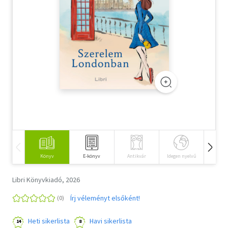
Szótár, nyelvkönyv
Tankönyv, segédkönyv
Társadalomtudomány
Természettudomány
Történelem
Vallás
Könyv
E-könyv
Antikvár
Idegen nyelvű
Hangos
Libri Könyvkiadó, 2026
Írj véleményt elsőként!
Heti sikerlista
Havi sikerlista