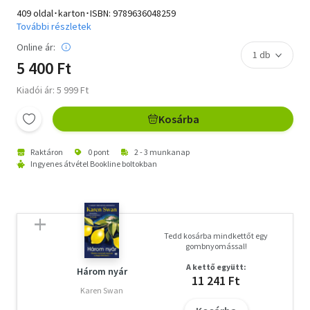
409 oldal･karton･ISBN:
9789636048259
További részletek
Online ár:
5 400 Ft
Kiadói ár: 5 999 Ft
Kosárba
Raktáron
0 pont
2 - 3 munkanap
Ingyenes átvétel Bookline boltokban
Tedd kosárba mindkettőt egy
gombnyomással!
A kettő együtt:
Három nyár
11 241 Ft
Karen Swan