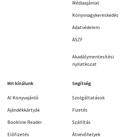
Médiaajánlat
Könyvnagykereskedés
Adatvédelem
ÁSZF
Akadálymentesítési
nyilatkozat
Mit kínálunk
Segítség
AI Könyvajánló
Szolgáltatások
Ajándékkártyák
Fizetés
Bookline Reader
Szállítás
Előfizetés
Átvevőhelyek