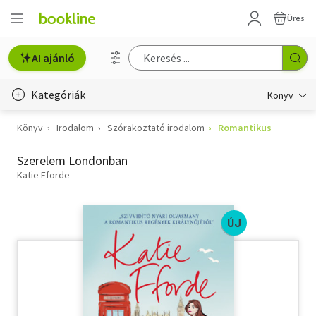
Üres
AI ajánló
Kategóriák
Könyv
Könyv
Irodalom
Szórakoztató irodalom
Romantikus
Életmód, egészség
Szerelem Londonban
Erotika
Katie Fforde
Gyermek- és ifjúsági
Hobbi, szabadidő
ÚJ
Irodalom
Művészet
Szakkönyv