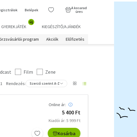
A kosarad
egisztrálok
Belépek
üres
új
GYEREKJÁTÉK
KIEGÉSZÍTŐ/AJÁNDÉK
örzsvásárlói program
Akciók
Előfizetés
dcast
Film
Zene
 1
Rendezés:
Szerző szerint A-Z
Online ár:
5 400 Ft
Kiadói ár: 5 999 Ft
Kosárba