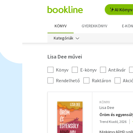
AI Könyv
KÖNYV
GYEREKKÖNYV
E-KÖN
Kategóriák
Lisa Dee művei
Könyv
E-könyv
Antikvár
Kategória
szűrés
További
Rendelhető
Raktáron
Akci
szűrők
KÖNYV
Lisa Dee
Öröm és egyensúl
Trend Kiadó, 2026
Kézikönyv ADHD-s nő