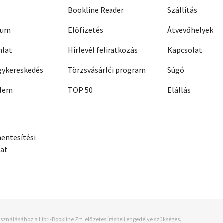
Bookline Reader
Szállítás
zum
Előfizetés
Átvevőhelyek
nlat
Hírlevél feliratkozás
Kapcsolat
ykereskedés
Törzsvásárlói program
Súgó
elem
TOP 50
Elállás
entesítési
zat
sználásához a Libri-Bookline Zrt. előzetes írásbeli engedélye szükséges.