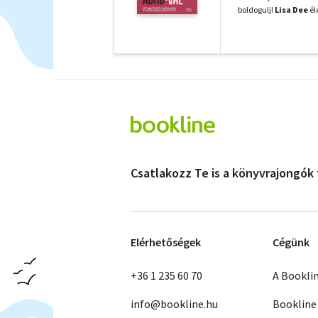
boldogulj!
Lisa Dee
él
Csatlakozz Te is a könyvrajongók
Elérhetőségek
Cégünk
+36 1 235 60 70
A Bookli
info@bookline.hu
Bookline