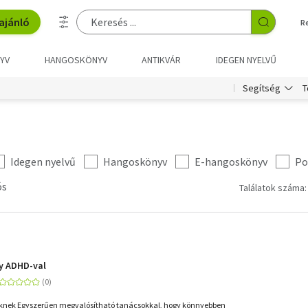
ajánló
R
YV
HANGOSKÖNYV
ANTIKVÁR
IDEGEN NYELVŰ
T
Segítség
Idegen nyelvű
Hangoskönyv
E-hangoskönyv
Po
ós
Találatok száma:
y ADHD-val
knek Egyszerűen megvalósítható tanácsokkal, hogy könnyebben