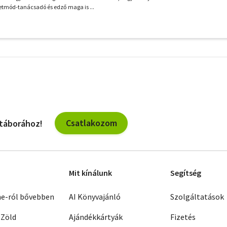
etmód-tanácsadó és edző maga is ...
További
szűrők
Csatlakozom
 táborához!
Mit kínálunk
Segítség
ne-ról bővebben
AI Könyvajánló
Szolgáltatások
 Zöld
Ajándékkártyák
Fizetés