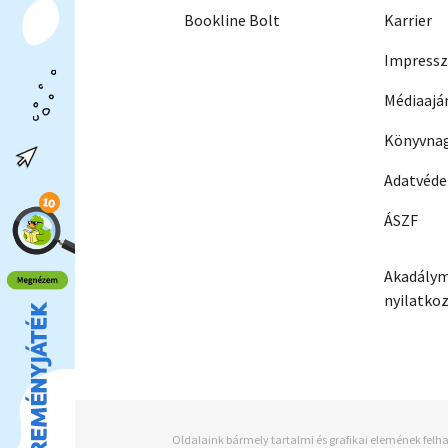
Bookline Bolt
Karrier
Impress
Médiaajá
Könyvnag
Adatvéd
ÁSZF
Akadálym
nyilatko
Oldalaink bármely tartalmi és grafikai elemének felha