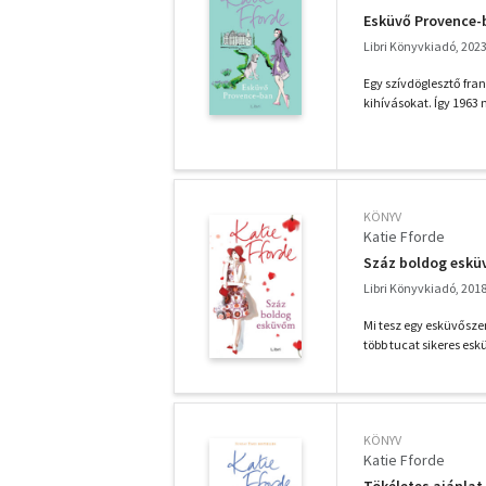
Esküvő Provence-
Libri Könyvkiadó, 202
Egy szívdöglesztő fran
kihívásokat. Így 1963 
KÖNYV
Katie Fforde
Száz boldog esk
Libri Könyvkiadó, 201
Mi tesz egy esküvősze
több tucat sikeres eskü
KÖNYV
Katie Fforde
Tökéletes ajánlat