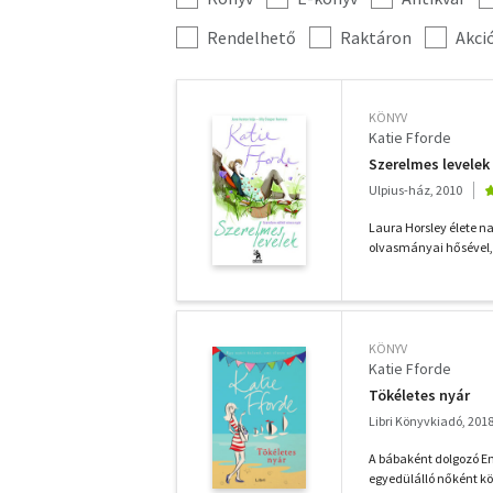
szűrés
További
Rendelhető
Raktáron
Akci
szűrők
KÖNYV
Katie Fforde
Szerelmes levelek
Ulpius-ház, 2010
Laura Horsley élete nag
olvasmányai hősével, a
KÖNYV
Katie Fforde
Tökéletes nyár
Libri Könyvkiadó, 201
A bábaként dolgozó Emi
egyedülálló nőként köt