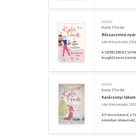
KÖNYV
Katie Fforde
Rózsaszirmú nyár
Libri Könyvkiadó, 202
A SZERELEMHEZ SOHA N
kisegítőt keres a birt
KÖNYV
Katie Fforde
Karácsonyi lakom
Libri Könyvkiadó, 201
A Francia kaland, a T
kötetében lélekemelő,