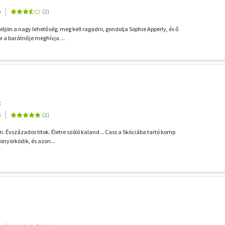
9
ljön a nagy lehetőség, meg kell ragadni, gondolja Sophie Apperly, és ő
r a barátnője meghívja ...
t
5
n. Évszázados titok. Életre szóló kaland... Cass a Skóciába tartó komp
önyörködik, és azon...