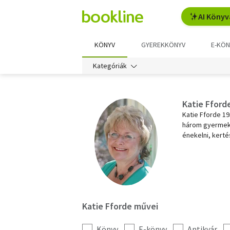
AI Könyv
KÖNYV
GYEREKKÖNYV
E-KÖN
Kategóriák
Katie Fford
Katie Fforde 19
három gyermekü
énekelni, kerté
Katie Fforde művei
Könyv
E-könyv
Antikvár
Kategória