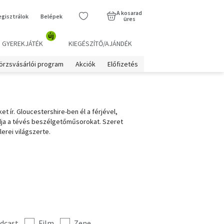
A kosarad
egisztrálok
Belépek
üres
új
GYEREKJÁTÉK
KIEGÉSZÍTŐ/AJÁNDÉK
örzsvásárlói program
Akciók
Előfizetés
t ír. Gloucestershire-ben él a férjével,
dja a tévés beszélgetőműsorokat. Szeret
erei világszerte.
dcast
Film
Zene