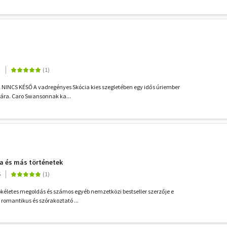
2
INCS KÉSŐ A vadregényes Skócia kies szegletében egy idős úriember
okára. Caro Swansonnak ka...
a és más történetek
5
ökéletes megoldás és számos egyéb nemzetközi bestseller szerzője e
 romantikus és szórakoztató ...