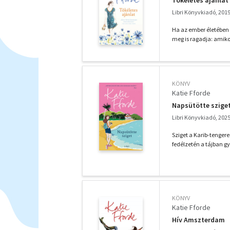
Libri Könyvkiadó, 201
Ha az ember életében e
meg is ragadja: amiko
KÖNYV
Katie Fforde
Napsütötte szige
Libri Könyvkiadó, 202
Sziget a Karib-tengere
fedélzetén a tájban gy
KÖNYV
Katie Fforde
Hív Amszterdam