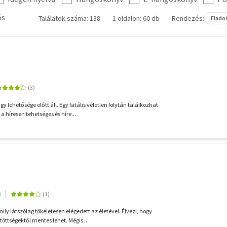
ós
Találatok száma: 138
1 oldalon: 60 db
Rendezés:
Elado
y lehetősége előtt áll. Egy fatális véletlen folytán találkozhat
 híresen tehetséges és híre...
8
ly látszólag tökéletesen elégedett az életével. Élvezi, hogy
öttségektől mentes lehet. Mégis ...