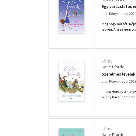
Egy varázslatos e
Libri Könyvkiadó, 202
Még hogy női séf? Képt
legyen. Ám ez nem oly
KÖNYV
Katie Fforde
Szerelmes levelek
Libri Könyvkiadó, 201
Laura Horsley a könyv
a lány búcsúpartit ren
KÖNYV
Katie Fforde