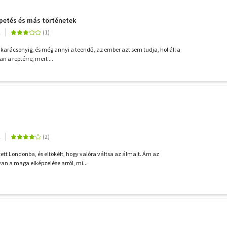
petés és más történetek
2
karácsonyig, és még annyi a teendő, az ember azt sem tudja, hol áll a
n a reptérre, mert ...
2
ett Londonba, és eltökélt, hogy valóra váltsa az álmait. Ám az
n a maga elképzelése arról, mi...