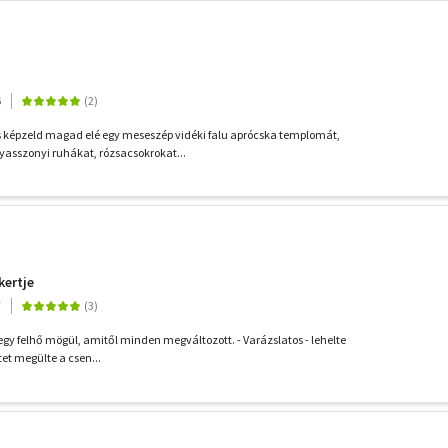
6
s képzeld magad elé egy meseszép vidéki falu aprócska templomát,
asszonyi ruhákat, rózsacsokrokat...
kertje
7
 egy felhő mögül, amitől minden megváltozott. - Varázslatos - lehelte
rtet megülte a csen...