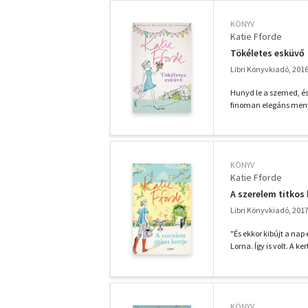
KÖNYV
Katie Fforde
Tökéletes esküvő
Libri Könyvkiadó, 201
Hunyd le a szemed, é
finoman elegáns meny
KÖNYV
Katie Fforde
A szerelem titkos 
Libri Könyvkiadó, 201
"És ekkor kibújt a nap
Lorna. Így is volt. A ke
KÖNYV