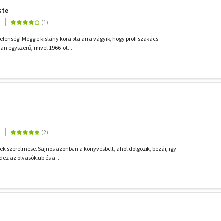
ste
4
elenség! Meggie kislány kora óta arra vágyik, hogy profi szakács
an egyszerű, mivel 1966-ot...
9
ek szerelmese. Sajnos azonban a könyvesbolt, ahol dolgozik, bezár, így
dez az olvasóklub és a ...