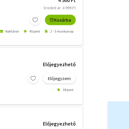
4 500 Ft
Eredeti ár: 4 999 Ft
Kosárba
Raktáron
45 pont
2 - 3 munkanap
Előjegyezhető
Előjegyzem
38 pont
Előjegyezhető