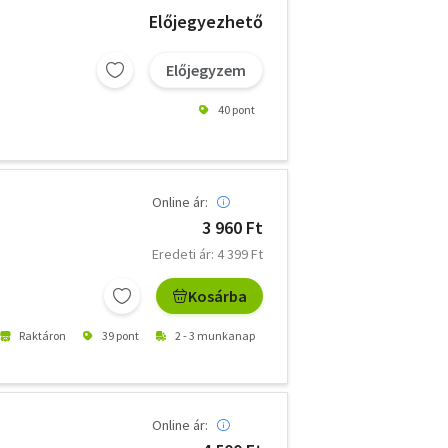
Előjegyezhető
Előjegyzem
40 pont
Online ár:
3 960 Ft
Eredeti ár: 4 399 Ft
Kosárba
Raktáron
39 pont
2 - 3 munkanap
Online ár: