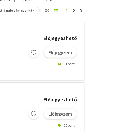
1
2
3
tt darabszám szerint
Előjegyezhető
Előjegyzem
31 pont
Előjegyezhető
Előjegyzem
36 pont