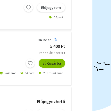
Előjegyzem
36 pont
Online ár:
5 400 Ft
Eredeti ár: 5 999 Ft
Kosárba
Raktáron
54 pont
2 - 3 munkanap
Előjegyezhető