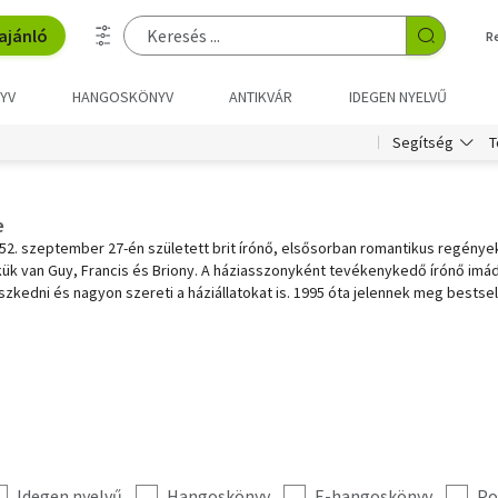
ajánló
R
YV
HANGOSKÖNYV
ANTIKVÁR
IDEGEN NYELVŰ
T
Segítség
e
52. szeptember 27-én született brit írónő, elsősorban romantikus regényeke
k van Guy, Francis és Briony. A háziasszonyként tevékenykedő írónő imá
szkedni és nagyon szereti a háziállatokat is. 1995 óta jelennek meg bestsell
Idegen nyelvű
Hangoskönyv
E-hangoskönyv
Po