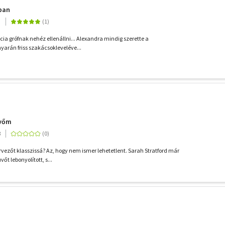
ban
3
cia grófnak nehéz ellenállni... Alexandra mindig szerette a
nyarán friss szakácsokleveléve...
üvőm
8
rvezőt klasszissá? Az, hogy nem ismer lehetetlent. Sarah Stratford már
vőt lebonyolított, s...