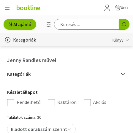
Üres
AI ajánló
Kategóriák
Könyv
Életmód, egészség
Jenny Randles művei
Erotika
Kategória
Kategóriák
Gyermek- és ifjúsági
szűrés
Készletállapot
Készletállapot
Hobbi, szabadidő
szűrés
Rendelhető
Raktáron
Akciós
Irodalom
Találatok száma: 30
Művészet
Eladott darabszám szerint
Szakkönyv