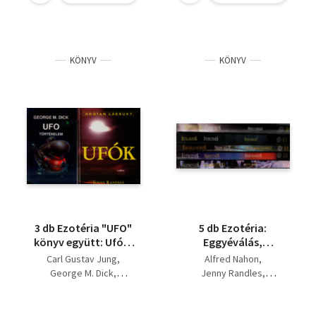
KÖNYV
KÖNYV
3 db Ezotéria "UFO"
5 db Ezotéria:
könyv együtt: Ufók,
Eggyéválás,
UFO történelem,
Betolakodók, Éjszakai
Carl Gustav Jung
Alfred Nahon
Titokzatos jelek az
ostrom, Eltérítések,
George M. Dick
Jenny Randles
égen.
Földönkívüliek.
Jenny Randles
Hynek-Imbrongo-Pratt
Budd Hopkins
Whitley Strieber