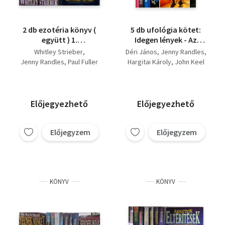
2 db ezotéria könyv (
5 db ufológia kötet:
együtt ) 1.
Idegen lények - Az
Gabonakörök , 2.
űrből és az időből, UFO
Whitley Strieber
Déri János
Jenny Randles
Eggyéválás
- Szuperjövő, UFO - A
Jenny Randles
Paul Fuller
Hargitai Károly
John Keel
nagy meglepetés,
Eltérítések - A
földönkívüliek
emberrablásai a
Előjegyezhető
Előjegyezhető
mitológikus időktől
napjainkig, Nulladik
típusú találkozások
Előjegyzem
Előjegyzem
KÖNYV
KÖNYV