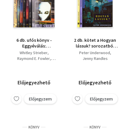
6 db. ufós könyv -
2 db. kötet a Hogyan
Eggyéválás:
lássuk? sorozatból
Communion + The
(Szellemek + Ufók)
Whitley Strieber
Peter Underwood
watchers Figyelnek
Raymond E. Fowler
Jenny Randles
minket + Elveszett idő
Budd Hopkins
Missing Time +
Jenny Randles
Abduction Eltérítések
Hynek-Imbrongo-Pratt
+ Night siege Éjszakai
Előjegyezhető
Előjegyezhető
ostrom + Majestic A
Kormány hazudott
Előjegyzem
Előjegyzem
KÖNYV
KÖNYV