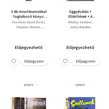
3 db misztikumokkal
Eggyéválás +
foglalkozó könyv:
Eltérítések + A
Megmagyarázhatatlan...,
kormány hazudott (3
Kirschner Dávid (ford.)
Whitley Strieber
Millenniumi Próféciák,
mű)
Stephen Skinner
Jenny Randles
Ufók (Hogyan lássuk?)
Jenny Randles
Előjegyezhető
Előjegyezhető
Előjegyzem
Előjegyzem
KÖNYV
KÖNYV