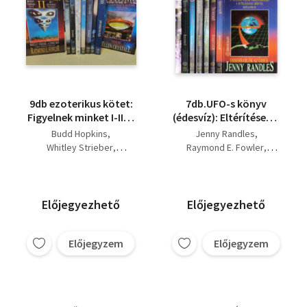
9db ezoterikus kötet:
7db.UFO-s könyv
Figyelnek minket I-II. +
(édesvíz): Eltérítések +
Majestic - a kormány
Figyelnek minket II. +
Budd Hopkins
Jenny Randles
hazudott + Missing
Éjszakai ostrom +
Whitley Strieber
Raymond E. Fowler
Time - Elveszett idő +
Betolakodók +
Raymond E. Fowler
Hynek-Imbrongo-Pratt
Abduction-
Csendes invázió +
Jenny Randles
Budd Hopkins
Eltérítések+ Intruders-
Elveszett idő +
Szalay Iván
Ellen Crystall
Ellen Crystall
Alfred Nahon
Betolakodók+
Földönkívüliek
Előjegyezhető
Előjegyezhető
Humanoidok+
Gabonakörök+ Silent
invasion- Csendes
Előjegyzem
Előjegyzem
invázó