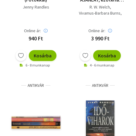
Nostradamus
Jenny Randles
R. W. Welch
üstököse+ Spirituális
Vivamus-Barbara Burns
csatorna+ Eltérítések+
Jenny Randles
Harmadik szem - A
Lobszang Rampa
tibeti lámakolostorok
Online ár:
Online ár:
Shakti Gawain
titka+ Élj a fényben+
Hargitai Károly
S. P. Alex
940 Ft
3 990 Ft
UFO szuperjövő+
Ufóbia
Kosárba
Kosárba
6 - 8 munkanap
4 - 6 munkanap
ANTIKVÁR
ANTIKVÁR