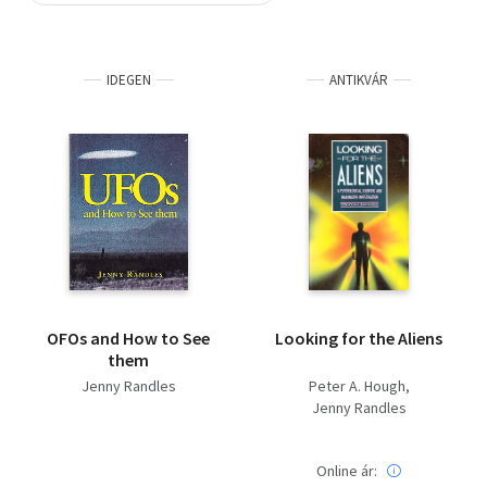
Szótár, nyelvkönyv
IDEGEN
ANTIKVÁR
Tankönyv, segédkönyv
Társadalomtudomány
Természettudomány
Történelem
Vallás
OFOs and How to See
Looking for the Aliens
them
Jenny Randles
Peter A. Hough
Jenny Randles
Online ár: