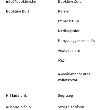
info@bookline.hu
Bookline Zöld
Bookline Bolt
Karrier
Impresszum
Médiaajánlat
Könyvnagykereskedés
Adatvédelem
ÁSZF
Akadálymentesítési
nyilatkozat
Mit kínálunk
Segítség
AI Könyvajánló
Szolgáltatások