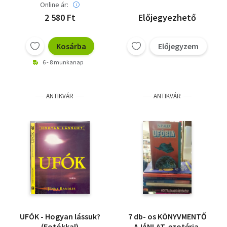
Online ár:
2 580 Ft
Előjegyezhető
Kosárba
Előjegyzem
6 - 8 munkanap
ANTIKVÁR
ANTIKVÁR
UFÓK - Hogyan lássuk?
7 db- os KÖNYVMENTŐ
(Fotókkal)
AJÁNLAT, ezotéria: