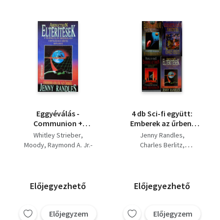
Eggyéválás -
4 db Sci-fi együtt:
Communion +
Emberek az űrben,
Eltérítések - Abduction
Éjszakai ostrom,
Whitley Strieber
Jenny Randles
+ Visszatérés ( 3 db mű
Lélegzetelállító
Moody, Raymond A. Jr.-
Charles Berlitz
)
történetek,
Perry, Paul
HYNEK-IMBROGNO-PRATT
Eltérítések.
Jenny Randles
John Heinerman
Előjegyezhető
Előjegyezhető
Előjegyzem
Előjegyzem