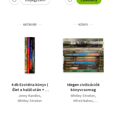
típusú találkozások
ANTIKVÁR
KÖNYV
4 db Ezotéria könyv (
Idegen civilizációk
Élet a halál után + A
könyvcsomag
kormány hazudott +
Jenny Randles
Whitley Strieber
Éjszakai ostrom +
Whitley Strieber
Alfred Nahon
Eltérítések )
Jenny Randles
Ellen Crystall
Szalay Iván