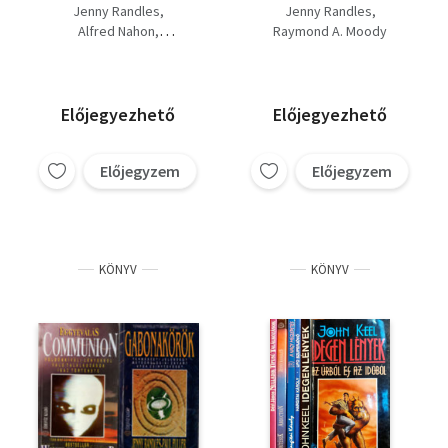
Földönkívüliek
Visszatérés. (2 mű
Jenny Randles
Jenny Randles
extraterrestrials
együtt.)
Alfred Nahon
Raymond A. Moody
+Abduction eltérítések
HYNEK-IMBROGNO-PRATT
+Gabonakörök.
Jenny Randles - Paul Fuller
Előjegyezhető
Előjegyezhető
Előjegyzem
Előjegyzem
KÖNYV
KÖNYV