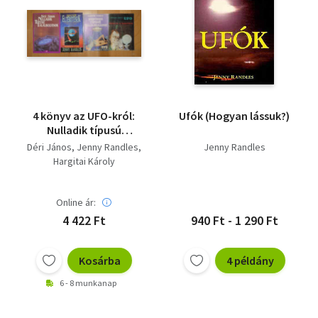
4 könyv az UFO-król:
Ufók (Hogyan lássuk?)
Nulladik típusú
találkozások,
Déri János
Jenny Randles
Jenny Randles
Eltérítések, UFO -
Hargitai Károly
Szenzációk és
bizonyítékok,
Negyedik típusú
Online ár:
találkozások
4 422 Ft
940 Ft - 1 290 Ft
Kosárba
4 példány
6 - 8 munkanap