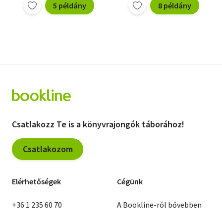
5 példány
8 példány
Csatlakozz Te is a könyvrajongók táborához!
Csatlakozom
Elérhetőségek
Cégünk
+36 1 235 60 70
A Bookline-ról bővebben