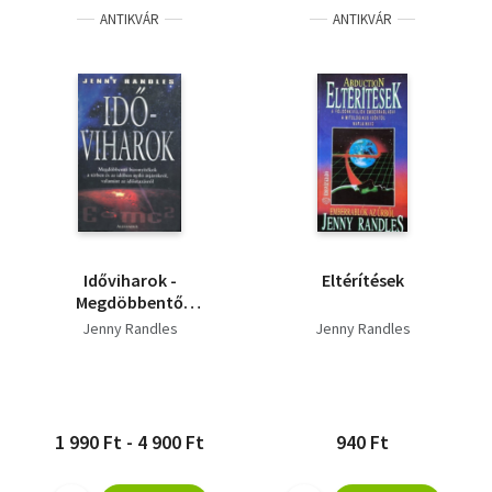
ANTIKVÁR
ANTIKVÁR
Időviharok -
Eltérítések
Megdöbbentő
bizonyítékok a térben
Jenny Randles
Jenny Randles
és az időben nyíló
átjárókról, valamint
az időutazásról
1 990 Ft - 4 900 Ft
940 Ft