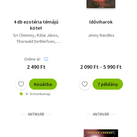
4 db ezotéria témájú
Időviharok
kötet
Sri Chinmoy
Rátai János
Jenny Randles
Thorwald Dethlefsen
Jenny Randles
Online ár:
2 490 Ft
2 090 Ft - 5 990 Ft
Kosárba
7 példány
4 - 6 munkanap
ANTIKVÁR
ANTIKVÁR