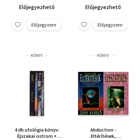
Előjegyezhető
Előjegyezhető
Előjegyzem
Előjegyzem
KÖNYV
KÖNYV
4 db ufológia könyv:
Abduction -
Éjszakai ostrom +
Eltérítések,