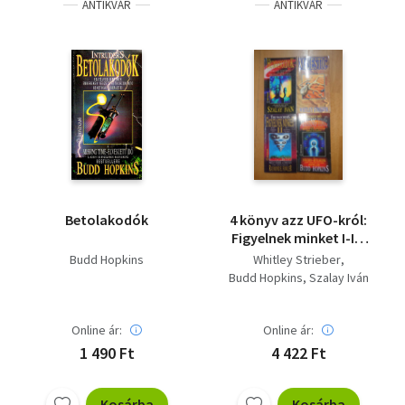
ANTIKVÁR
ANTIKVÁR
Betolakodók
4 könyv azz UFO-król:
Figyelnek minket I-II.,
Majestic - A kormány
Budd Hopkins
Whitley Strieber
hazudott,
Budd Hopkins
Szalay Iván
Humanoidok
Online ár:
Online ár:
1 490 Ft
4 422 Ft
Kosárba
Kosárba