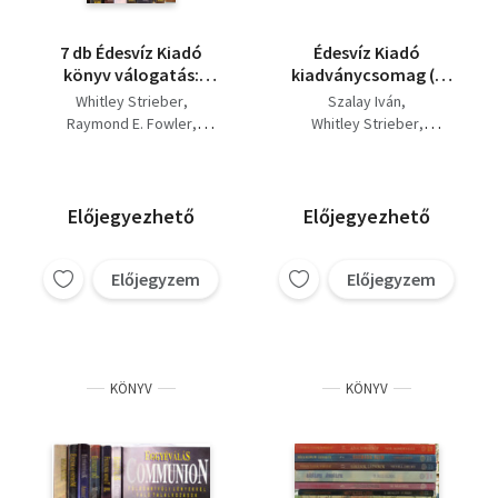
7 db Édesvíz Kiadó
Édesvíz Kiadó
könyv válogatás:
kiadványcsomag (5
Egyéválás, Figyelnek
db): Humanoidok +
Whitley Strieber
Szalay Iván
minket
Eggyéválás -
Raymond E. Fowler
Whitley Strieber
II,Földönkívüliek,
Communion +
Alfred Nahon
Szalay Iván
Budd Hopkins
Humanoidok,
Elveszett idő - Missing
Randles, Jenny-Fuller,
HYNEK-IMBROGNO-PRATT
Gabonakörök,
Time + Night Siege -
Paul
Ellen Crystall
Elveszett idő,
Éjszakai ostrom +
Budd Hopkins
A.T. Mann
Előjegyezhető
Előjegyezhető
Harmadik évezred
Silent Invasion -
Csendes invázió
Előjegyzem
Előjegyzem
KÖNYV
KÖNYV