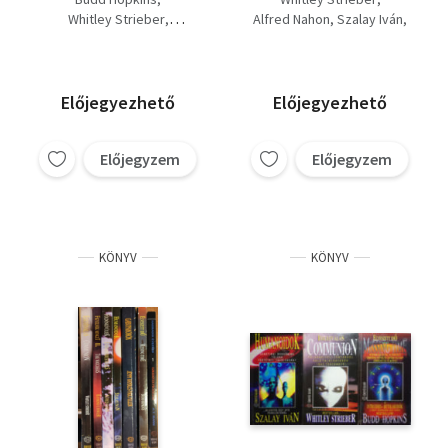
Földönkívüliek.
Földönkívüliek-
Whitley Strieber
Alfred Nahon
Szalay Iván
Extraterrestrials, 3.
Alfred Nahon
Budd Hopkins
Humanoidok, 4.
Elveszett idő- Missing
time, 5. Északi ostrom
Előjegyezhető
Előjegyezhető
Előjegyzem
Előjegyzem
KÖNYV
KÖNYV