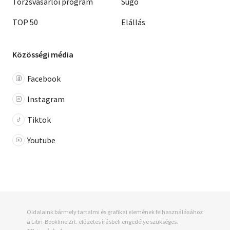
Törzsvásárlói program
Súgó
TOP 50
Elállás
Közösségi média
Facebook
Instagram
Tiktok
Youtube
Oldalaink bármely tartalmi és grafikai elemének felhasználásához
a Libri-Bookline Zrt. előzetes írásbeli engedélye szükséges.