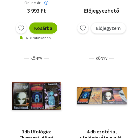
Online ár:
3 993 Ft
Előjegyezhető
Kosárba
Előjegyzem
6 - 8 munkanap
KÖNYV
KÖNYV
3db Ufológia:
4 db ezotéria,
Elveszett idő +A
ufológia: Átalakulás