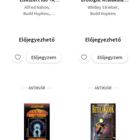
rejtélyes
(Transformation);
Alfred Nahon
Whitley Strieber
égitest+Eggyéválás
Eggyéválás
Budd Hopkins
Budd Hopkins
(Communion); A
Whitley Strieber
kormány hazudott
(Majestic); Elveszett
idő (Missing Time)
Előjegyezhető
Előjegyezhető
Előjegyzem
Előjegyzem
ANTIKVÁR
ANTIKVÁR