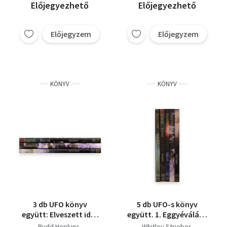
Előjegyezhető
Előjegyezhető
Előjegyzem
Előjegyzem
KÖNYV
KÖNYV
3 db UFO könyv
5 db UFO-s könyv
együtt: Elveszett idő,
együtt. 1. Eggyéválás -
Eggyéválás,
Communion, 2.
Budd Hopkins
Whitley Strieber