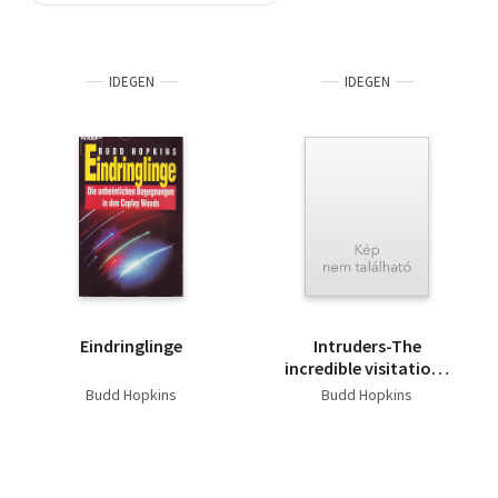
Szótár, nyelvkönyv
IDEGEN
IDEGEN
Tankönyv, segédkönyv
Társadalomtudomány
Természettudomány
Történelem
Vallás
Eindringlinge
Intruders-The
incredible visitations
at Copley Woods
Budd Hopkins
Budd Hopkins