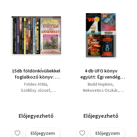
15db földönkívüliekkel
4 db UFO könyv
foglalkozó könyv: A
együtt: Égi vendég,
Mars üzenetének
Támadnak az UFO-k,
Földes Attila
Budd Hopkins
megfejtése, A tektitek
Kísértethajók és UFO-
Szöllősy József
Nekovetics Oszkár
titka, A Bermuda
k, Elveszett idő.
Charles Berlitz
Sombor Judit
háromszög, Hívatlan
Richard Hall
Hargitai Károly
vendégek, Eggyéválás,
Whitley Strieber
Intergalaktikus jövő,
Keviczky Kálmán
Előjegyezhető
Előjegyezhető
Idegenek, Átalakulás,
Sol Schulman
Ufóbia, Elveszett idő,
Budd Hopkins
Edith Fiore
Negyedik típusú
Előjegyzem
Előjegyzem
Sombor Judit