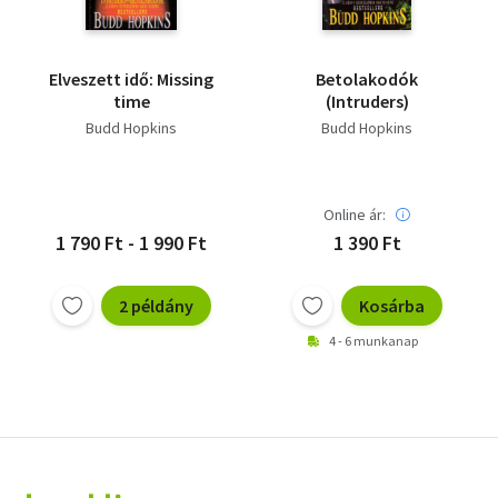
Elveszett idő: Missing
Betolakodók
time
(Intruders)
Budd Hopkins
Budd Hopkins
Online ár:
1 790 Ft - 1 990 Ft
1 390 Ft
2 példány
Kosárba
4 - 6 munkanap