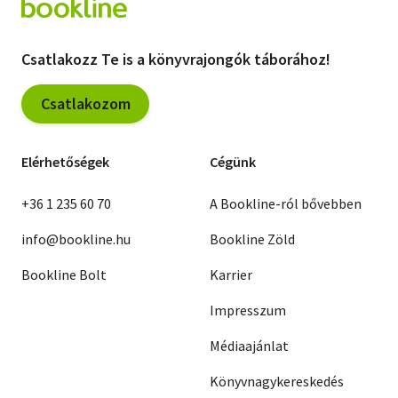
Csatlakozz Te is a könyvrajongók táborához!
Csatlakozom
Elérhetőségek
Cégünk
+36 1 235 60 70
A Bookline-ról bővebben
info@bookline.hu
Bookline Zöld
Bookline Bolt
Karrier
Impresszum
Médiaajánlat
Könyvnagykereskedés