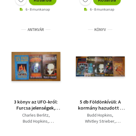
6 - 8 munkanap
6 - 8 munkanap
ANTIKVÁR
KÖNYV
3 könyv az UFO-król:
5 db Földönkívüli: A
Furcsa jelenségek,
kormány hazudott +
Elveszett idő - Missing
Betolakodók +
Charles Berlitz
Budd Hopkins
Time, Eggyéválás -
Eggyéválás +
Budd Hopkins
Whitley Strieber
Communion
Földönkívüliek + UFO
Whitley Strieber
Alfred Nahon
emberrablások
Philip K. Klass