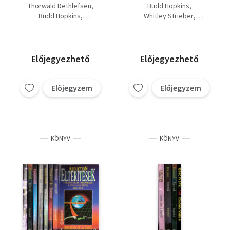
Betolakodók + Furcsa
Majestic - a kormány
Thorwald Dethlefsen
Budd Hopkins
jelenségek)
hazudott + Missing
Budd Hopkins
Whitley Strieber
Time - Elveszett idő +
Charles Berlitz
Raymond E. Fowler
Abduction-
Jenny Randles
Eltérítések+ Intruders-
Szalay Iván
Ellen Crystall
Betolakodók+
Előjegyezhető
Előjegyezhető
Humanoidok+
Gabonakörök+ Silent
invasion- Csendes
Előjegyzem
Előjegyzem
invázó
KÖNYV
KÖNYV