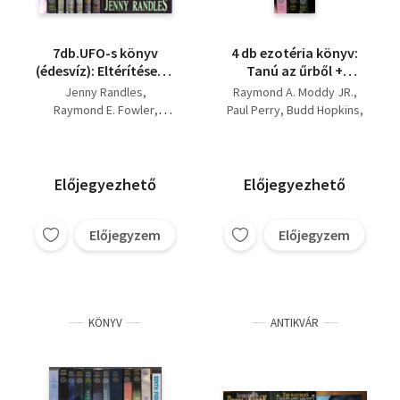
7db.UFO-s könyv
4 db ezotéria könyv:
(édesvíz): Eltérítések +
Tanú az űrből +
Figyelnek minket II. +
Elveszett idő - Missing
Jenny Randles
Raymond A. Moddy JR.
Éjszakai ostrom +
Time + Intruders -
Raymond E. Fowler
Paul Perry
Budd Hopkins
Betolakodók +
Betolakodók +
Hynek-Imbrongo-Pratt
Marina Popovics
Csendes invázió +
Visszatérés -
Budd Hopkins
Elveszett idő +
Feltárhatjuk saját
Ellen Crystall
Alfred Nahon
Földönkívüliek
előző életeinket
Előjegyezhető
Előjegyezhető
Előjegyzem
Előjegyzem
KÖNYV
ANTIKVÁR