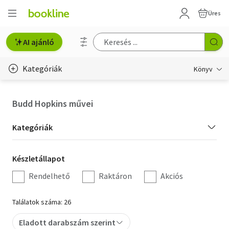
Üres
AI ajánló
Kategóriák
Könyv
Életmód, egészség
Budd Hopkins művei
Erotika
Kategória
Kategóriák
Gyermek- és ifjúsági
szűrés
Készletállapot
Készletállapot
Hobbi, szabadidő
szűrés
Rendelhető
Raktáron
Akciós
Irodalom
Találatok száma: 26
Művészet
Eladott darabszám szerint
Szakkönyv