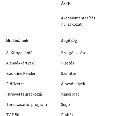
ÁSZF
Akadálymentesítési
nyilatkozat
Mit kínálunk
Segítség
AI Könyvajánló
Szolgáltatások
Ajándékkártyák
Fizetés
Bookline Reader
Szállítás
Előfizetés
Átvevőhelyek
Hírlevél feliratkozás
Kapcsolat
Törzsvásárlói program
Súgó
TOP 50
Elállás