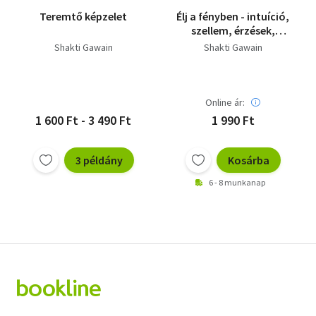
Teremtő képzelet
Élj a fényben - intuíció,
szellem, érzések,
megérzések
Shakti Gawain
Shakti Gawain
Online ár:
1 600 Ft - 3 490 Ft
1 990 Ft
3 példány
Kosárba
6 - 8 munkanap