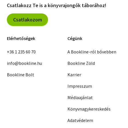
Csatlakozz Te is a könyvrajongók táborához!
Csatlakozom
Elérhetőségek
Cégünk
+36 1 235 60 70
A Bookline-ról bővebben
info@bookline.hu
Bookline Zöld
Bookline Bolt
Karrier
Impresszum
Médiaajánlat
Könyvnagykereskedés
Adatvédelem