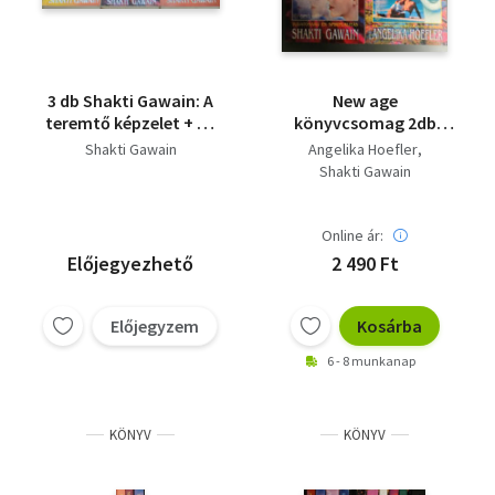
3 db Shakti Gawain: A
New age
teremtő képzelet + Az
könyvcsomag 2db
átalakulás útja + Élj a
Esély az életre + Az
Shakti Gawain
Angelika Hoefler
fényben
átalakulás útja
Shakti Gawain
Online ár:
Előjegyezhető
2 490 Ft
Előjegyzem
Kosárba
6 - 8 munkanap
KÖNYV
KÖNYV