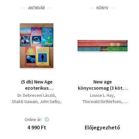
ANTIKVÁR
KÖNYV
(5 db) New Age
New age
ezoterikus
könyvcsomag (3 kötet
könyvcsomag: A tiszta
📚)
Dr. Debreceni László
Louise L. Hay
öntudat - az
Shakti Gawain
John Selby
Thorwald Dethlefsen
önmegvalósítás útja /
Josef Rau
Shakti Gawain
A teremtő képzelet /
Érezd jól magad -
Online ár:
békében önmagunkkal
4 990 Ft
Előjegyezhető
/ Élj a fényben /
Klasszikus