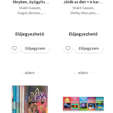
fényben, Gyógyítsd
Játék az élet + A harag
meg az elméd,
tánca ( 3 kötet ) ( New
Shakti Gawain
Shakti Gawain
Szeretet gyógyítás
age - Új kor sorozat )
Siegel, Bernies.
Shirley MacLaine
csodák, A teremtő
Lee Jampolsky
Harriet G. Lerner
képzelet.
Előjegyezhető
Előjegyezhető
Előjegyzem
Előjegyzem
KÖNYV
KÖNYV