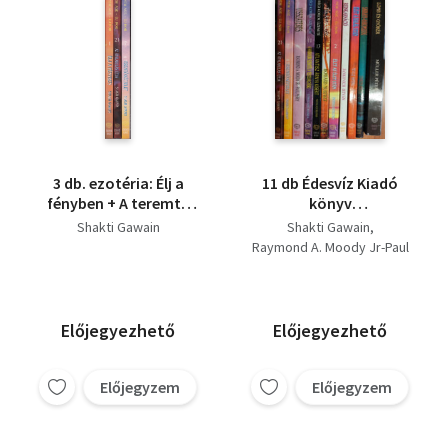
3 db. ezotéria: Élj a
11 db Édesvíz Kiadó
fényben + A teremtő
könyv
képzelet + Az
válogatás:Lomb és
Shakti Gawain
Shakti Gawain
átalakulás útja
gyökér,Az átalakulás
Raymond A. Moody Jr-Paul
Útja, A teremtő
Perry
képzelet, Visszatérés,
Lobszang Rampa
A harmadik szemtől a
Nicolaus Blond
testelhagyásig,
Howard Murphet
Előjegyezhető
Előjegyezhető
Atlantisz árnya kísért,
Thorwald Dethlefsen
Túl a halálon, Élet az
Jankovich István
élet után,
Előjegyzem
Előjegyzem
Neville Randall
Reinkarnáció, Élet a
Charles Berlitz
halál után, Sárkány-
Müller Péter
háromszög