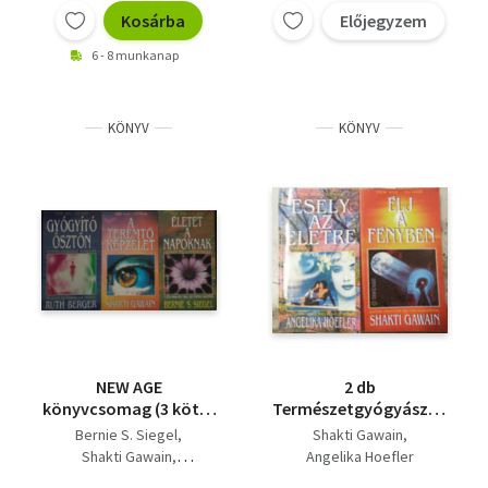
homeopátia - A
Kosárba
Előjegyzem
leghatékonyabb
6 - 8 munkanap
gyógymód
KÖNYV
KÖNYV
NEW AGE
2 db
könyvcsomag (3 kötet
Természetgyógyászat:
📚)
Élj a fényben +Esély az
Bernie S. Siegel
Shakti Gawain
életre
Shakti Gawain
Angelika Hoefler
Ruth Berger