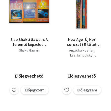
3 db Shakti Gawain: A
New Age -Új Kor
teremtő képzelet +
sorozat ( 5 kötet
Ébredés + Élj a fényben
együtt ) 1. Élj a
Shakti Gawain
Angelika Hoefler
fényben (1 ), 2. Érezd
Lee Jampolsky
jól magad ( 6) , 3. A
Shakti Gawain
John Selby
termető képzelet ( 7),
4. Gyógyítsd meg az
elméd ( 12) , 5. Esély az
Előjegyezhető
Előjegyezhető
életre ( 13)
Előjegyzem
Előjegyzem