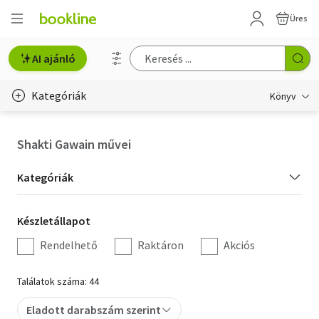
Üres
AI ajánló
Kategóriák
Könyv
Életmód, egészség
Shakti Gawain művei
Erotika
Kategória
Kategóriák
Gyermek- és ifjúsági
szűrés
Készletállapot
Készletállapot
Hobbi, szabadidő
szűrés
Rendelhető
Raktáron
Akciós
Irodalom
Találatok száma: 44
Művészet
Eladott darabszám szerint
Szakkönyv