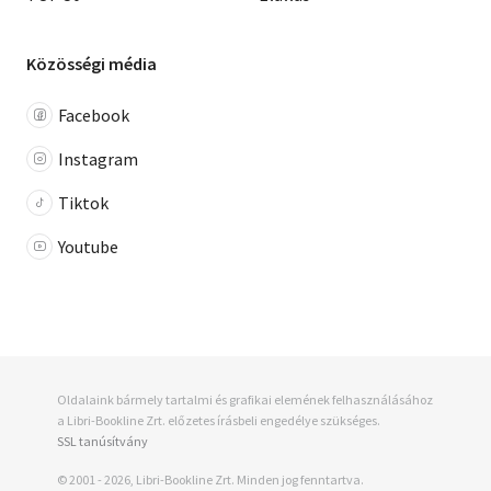
Közösségi média
Facebook
Instagram
Tiktok
Youtube
Oldalaink bármely tartalmi és grafikai elemének felhasználásához
a Libri-Bookline Zrt. előzetes írásbeli engedélye szükséges.
SSL tanúsítvány
© 2001 - 2026, Libri-Bookline Zrt. Minden jog fenntartva.