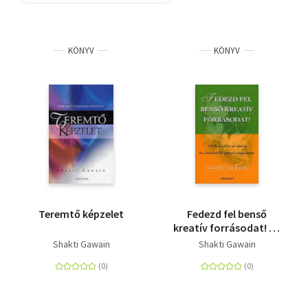
Szótár, nyelvkönyv
KÖNYV
KÖNYV
Tankönyv, segédkönyv
Társadalomtudomány
Természettudomány
Történelem
Vallás
Teremtő képzelet
Fedezd fel benső
kreatív forrásodat! - A
férfi- és női én, az
Shakti Gawain
Shakti Gawain
intuíció és a bennük
élő gyermek
megismerése