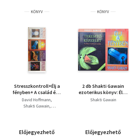
KÖNYV
KÖNYV
Stresszkontroll+Élj a
2 db Shakti Gawain
fényben+ A család és a
ezoterikus könyv: Élj a
csillagok+Reinkarnáció
fényben – Út igazi
David Hoffmann
Shakti Gawain
(4 kötet)
önmagunkhoz – Egyek
Shakti Gawain
vagyunk az
Mystic Meg
Univerzummal +
Jankovich István
Teremtő képzelet - Az
alkotó vizualizáció
Előjegyezhető
Előjegyezhető
csodája