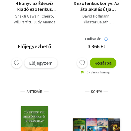
4 könyv az Édesvíz
3 ezoterikus könyv: Az
kiadó ezoterikus
átalakulás útja,
sorozatából: Élj a
Stresszkontroll,
Shakti Gawain
Cheiro
David Hoffmann
fényben,
Rejtett erők
Will Parfitt
Judy Ananda
Yliaster Daleth
Numerológia,
Shakti Gawain
Kabbala, Gyógyító
horoszkóp
Online ár:
Előjegyezhető
3 366 Ft
Előjegyzem
Kosárba
6 - 8 munkanap
ANTIKVÁR
KÖNYV