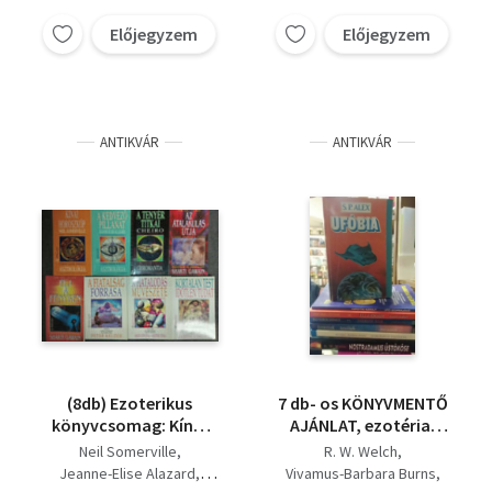
Előjegyzem
Előjegyzem
ANTIKVÁR
ANTIKVÁR
(8db) Ezoterikus
7 db- os KÖNYVMENTŐ
könyvcsomag: Kínai
AJÁNLAT, ezotéria:
horoszkóp - a patkány
Nostradamus
Neil Somerville
R. W. Welch
éve / A kedvező
üstököse+ Spirituális
Jeanne-Elise Alazard
Vivamus-Barbara Burns
pillanat / A tenyér
csatorna+ Eltérítések+