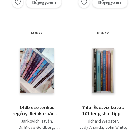
Atlantisz öröksége
Előjegyzem
Előjegyzem
KÖNYV
KÖNYV
14db ezoterikus
7 db. Édesvíz kötet:
regény: Reinkarnáció+
101 feng shui tipp a
Előző életek jövendő
lakásban, Gyógyító
Jankovich István
Richard Webster
életek+ Visszatérés+ A
horoszkóp, Az elmúlás
Dr. Bruce Goldberg
Judy Ananda
John White
tiszta öntudat+ Játék
misztériuma,
Moody, R.-Perry, P.
Ruth Berger
az élet+ A kövek
Gyógyító ösztön -
Dr. Debreceni László
Shakti Gawain