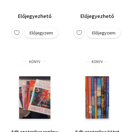
Előjegyezhető
Előjegyezhető
Előjegyzem
Előjegyzem
KÖNYV
KÖNYV
5db ezoterikus regény:
8 db ezoterikus kötet