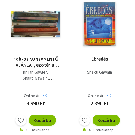
7 db-os KÖNYVMENTŐ
Ébredés
AJÁNLAT, ezotéria:
Álmoskönyv+ A kéz
Dr. Ian Gawler
Shakti Gawain
beszél+ Teljesebb élet
Shakti Gawain
agykontrollal+
Charles Berlitz
Angyalok tánca+
Horváth Andrea
Sárkány-háromszög+
Online ár:
Online ár:
Maria Sorel
A teremtő képzelet+ A
Majthényi György
3 990 Ft
2 390 Ft
lélek csendje
Krúdy Gyula
Kosárba
Kosárba
4 - 6 munkanap
6 - 8 munkanap