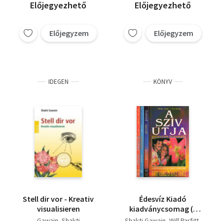
Előjegyezhető
Előjegyezhető
Előjegyzem
Előjegyzem
IDEGEN
KÖNYV
Stell dir vor - Kreativ
Édesvíz Kiadó
visualisieren
kiadványcsomag (4
db): Élj a fényben (Út
Gawain, Shakti
Shakti Gawain
Will Parfitt