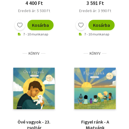
4 400 Ft
3 591 Ft
Eredeti ár: 5 500 Ft
Eredeti ár: 3 990 Ft
Kosárba
Kosárba
7 - 10 munkanap
7 - 10 munkanap
KÖNYV
KÖNYV
Övé vagyok - 23.
Figyel ránk - A
zsoltár
Miatyánk