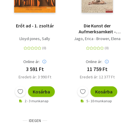
Erőt ad - 1. zsoltár
Die Kunst der
Aufmerksamkeit -
Yogapraxisbuch
Lloyd-jones, Sally
Jago, Erica - Brower, Elena
Online ár:
Online ár:
3 591 Ft
11 759 Ft
Eredeti ár: 3 990 Ft
Eredeti ár: 12 377 Ft
Kosárba
Kosárba
2 - 3 munkanap
5 - 10 munkanap
IDEGEN