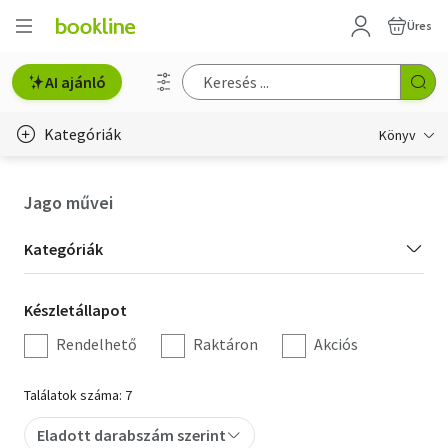
Üres
AI ajánló
Kategóriák
Könyv
Életmód, egészség
Jago művei
Erotika
Kategória
Kategóriák
Gyermek- és ifjúsági
szűrés
Készletállapot
Készletállapot
Hobbi, szabadidő
szűrés
Rendelhető
Raktáron
Akciós
Irodalom
Találatok száma: 7
Művészet
Eladott darabszám szerint
Szakkönyv