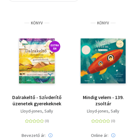
Szótár, nyelvkönyv
KÖNYV
KÖNYV
Tankönyv, segédkönyv
Társadalomtudomány
Természettudomány
Történelem
Vallás
Dalrakeltő - Szívderítő
Mindig velem - 139.
üzenetek gyerekeknek
zsoltár
Lloyd-jones, Sally
Lloyd-jones, Sally
Bevezető ár:
Online ár: