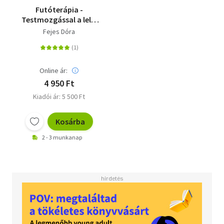
Futóterápia -
Testmozgással a lelki
egészségért
Fejes Dóra
Online ár:
4 950 Ft
Kiadói ár: 5 500 Ft
Kosárba
2 - 3 munkanap