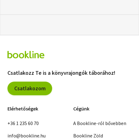
Csatlakozz Te is a könyvrajongók táborához!
Csatlakozom
Elérhetőségek
Cégünk
+36 1 235 60 70
A Bookline-ról bővebben
info@bookline.hu
Bookline Zöld