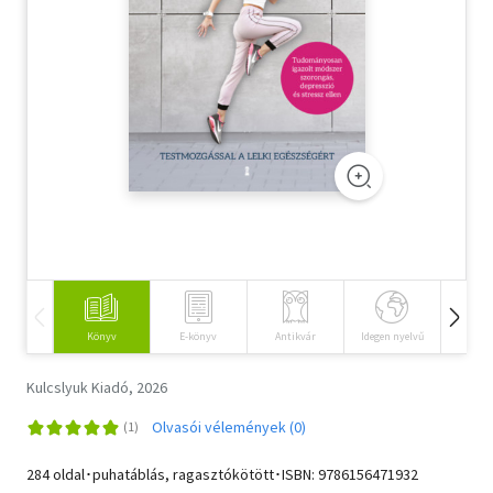
Szótár, nyelvkönyv
Tankönyv, segédkönyv
Társadalomtudomány
Természettudomány
Történelem
Vallás
Könyv
E-könyv
Antikvár
Idegen nyelvű
Hangos
Kulcslyuk Kiadó, 2026
Olvasói vélemények (0)
284 oldal･puhatáblás, ragasztókötött･ISBN:
9786156471932