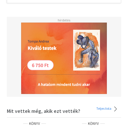
Kezdőknek, akik az első lépésekhez keresnek útmutatást
Gyakorlott futóknak, akik új, lelki dimenziókat
szeretnének felfedezni
A kötet egy teljes önsegítő programot kínál - olyan, akár
egy személyi edző és pszichológus a zsebedben.
Lépésről lépésre végigkísér egy egészséges, fenntartható
futórutin felépítésének folyamatán
Mentális stratégiákat kínál az elakadásokon való
átlendüléshez, a "nincs kedvem" és a "nem bírom"
pillanatok leküzdéséhez
Sokféle konkrét gyakorlatot tartalmaz, a mindful
futástól kezdve a légzéstechnikákon és az alvásjavításon
át a reziliencia-fejlesztésig
A Futóterápia megmutatja, hogyan veheted vissza az
irányítást, amikor úgy érzed, kicsúszik a lábad alól a talaj.
Ráadásul nemcsak a lelket gyógyítja, hanem védi a szívet,
Teljes lista
Mit vettek még, akik ezt vették?
erősíti az immunrendszert, lassítja az öregedést, és
évekkel meghosszabbíthatja az életed.
KÖNYV
KÖNYV