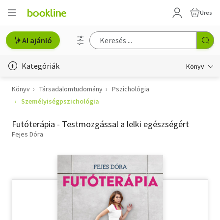
Üres
AI ajánló
Kategóriák
Könyv
Könyv
Társadalomtudomány
Pszichológia
Életmód, egészség
Személyiségpszichológia
Erotika
Futóterápia - Testmozgással a lelki egészségért
Gyermek- és ifjúsági
Fejes Dóra
Hobbi, szabadidő
Irodalom
Művészet
Szakkönyv