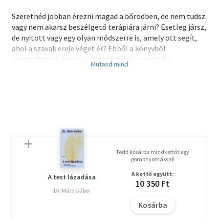
Szeretnéd jobban érezni magad a bőrödben, de nem tudsz
vagy nem akarsz beszélgető terápiára járni? Esetleg jársz,
de nyitott vagy egy olyan módszerre is, amely ott segít,
ahol a szavak ereje véget ér? Ebből a könyvből
megtudhatod, hogyan válhat a futás a mentális
egészséged helyreállításának és fenntartásának egyik
legjobb eszközévé.
A Fejes Dóra által megalkotott FDRT Futóterápia
tudományos alapokon nyugvó módszer, amely
segít leküzdeni a szorongást és a depressziót
ellenállóbbá tesz a stresszel szemben
Tedd kosárba mindkettőt egy
támogatja a gyász és a traumák feldolgozását
gombnyomással!
addikciók és kiégés esetén is hatékony
A kettő együtt:
javítja a memóriát és koncentrációt
A test lázadása
10 350 Ft
serkenti a szellemi frissességet és a kreativitást
Dr. Máté Gábor
"boldogsághormonokat" termel, visszaadja az életkedvet
Kosárba
Az olvasmányos, élményszerű kötet egyaránt hasznos: