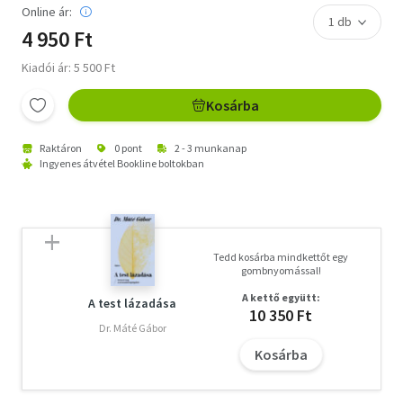
Online ár:
4 950 Ft
Kiadói ár: 5 500 Ft
Kosárba
Raktáron
0 pont
2 - 3 munkanap
Ingyenes átvétel Bookline boltokban
Tedd kosárba mindkettőt egy
gombnyomással!
A kettő együtt:
A test lázadása
10 350 Ft
Dr. Máté Gábor
Kosárba