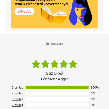
ÉRTÉKELÉSEK
5
az 5-ből
1 értékelés alapján
5 csillag
100%
4 csillag
0%
3 csillag
0%
2 csillag
0%