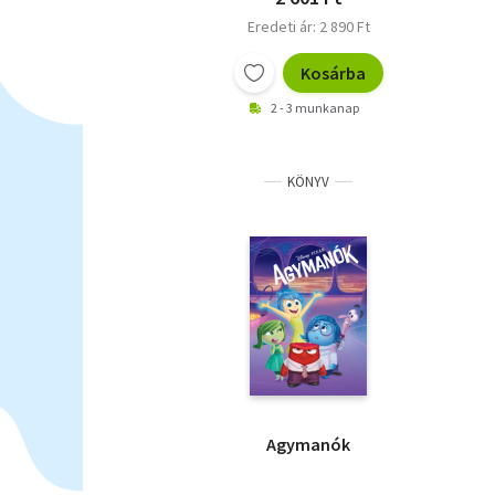
Eredeti ár: 2 890 Ft
Kosárba
2 - 3 munkanap
KÖNYV
Agymanók