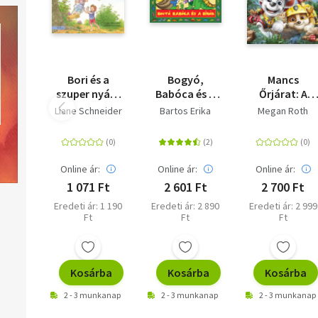
Bori és a
Bogyó,
Mancs
szuper nyár -
Babóca és a
Őrjárat: A
Barátnőm,
Dínók
dinófilm - A
Liane Schneider
Bartos Erika
Megan Roth
Bori 57.
nagy dínó
kaland -
Mesekönyv a
mozifilm
Online ár:
Online ár:
Online ár:
alapján
1 071 Ft
2 601 Ft
2 700 Ft
Eredeti ár: 1 190
Eredeti ár: 2 890
Eredeti ár: 2 999
Ft
Ft
Ft
Kosárba
Kosárba
Kosárba
2 - 3 munkanap
2 - 3 munkanap
2 - 3 munkanap