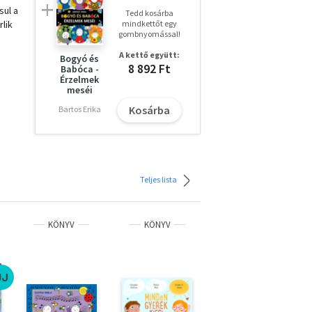
sul a
Tedd kosárba
rlik
mindkettőt egy
gombnyomással!
A kettő együtt:
Bogyó és
8 892 Ft
Babóca -
Érzelmek
meséi
Kosárba
Bartos Erika
Teljes lista
KÖNYV
KÖNYV
KÖNYV
ÚJ