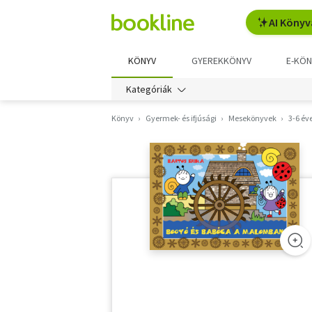
AI Könyv
KÖNYV
GYEREKKÖNYV
E-KÖN
Kategóriák
Könyv
Gyermek- és ifjúsági
Mesekönyvek
3-6 év