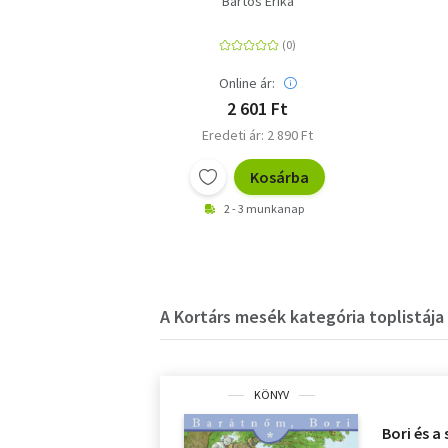
Bartos Erika
Online ár:
2 601 Ft
Eredeti ár: 2 890 Ft
Kosárba
2 - 3 munkanap
A Kortárs mesék kategória toplistája
KÖNYV
Bori és a