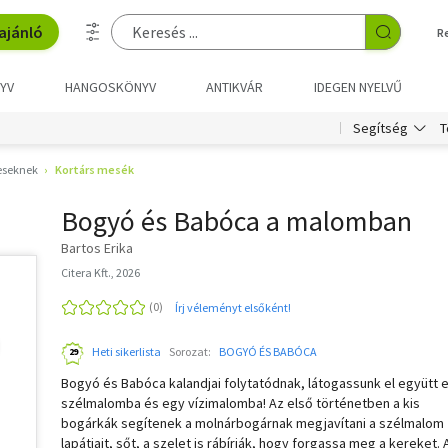
ajánló
R
YV
HANGOSKÖNYV
ANTIKVÁR
IDEGEN NYELVŰ
T
Segítség
eseknek
Kortárs mesék
Bogyó és Babóca a malomban
Bartos Erika
Citera Kft., 2026
Írj véleményt elsőként!
Heti sikerlista
Sorozat:
BOGYÓ ÉS BABÓCA
Bogyó és Babóca kalandjai folytatódnak, látogassunk el együtt 
szélmalomba és egy vízimalomba! Az első történetben a kis
bogárkák segítenek a molnárbogárnak megjavítani a szélmalom
lapátjait, sőt, a szelet is rábírják, hogy forgassa meg a kereket. 