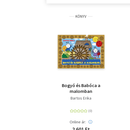
KÖNYV
Bogyó és Babóca a
malomban
Bartos Erika
Online ár:
2 601 Ft