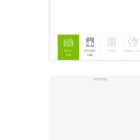
Könyv
Antikvár
E-könyv
Idegen nyel
1 db
1 db