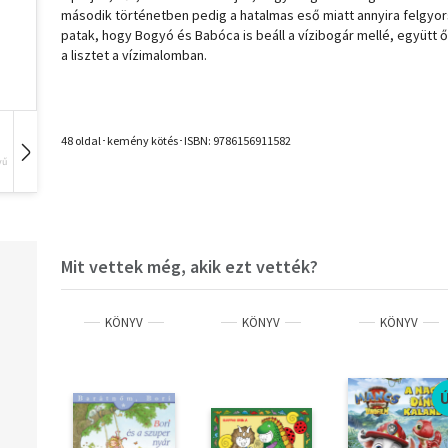
második történetben pedig a hatalmas eső miatt annyira felgyor
patak, hogy Bogyó és Babóca is beáll a vízibogár mellé, együtt ő
a lisztet a vízimalomban.
48 oldal･kemény kötés･ISBN:
9786156911582
vű
Hangoskönyv
Film
Zene
Mit vettek még, akik ezt vették?
KÖNYV
KÖNYV
KÖNYV