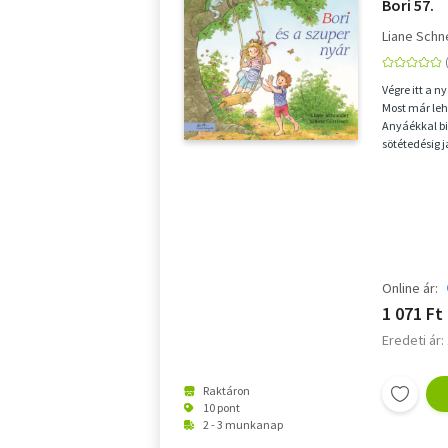
Bori 57.
Liane Schn
Végre itt a n
Most már leh
Anyáékkal bi
sötétedésig j
telik, még ...
Online ár:
1 071 Ft
Eredeti ár:
Raktáron
10 pont
2 - 3 munkanap