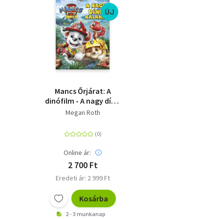
ÚJ
Mancs Őrjárat: A
dinófilm - A nagy dínó
kaland - Mesekönyv a
Megan Roth
mozifilm alapján
Online ár:
2 700 Ft
Eredeti ár: 2 999 Ft
Kosárba
2 - 3 munkanap