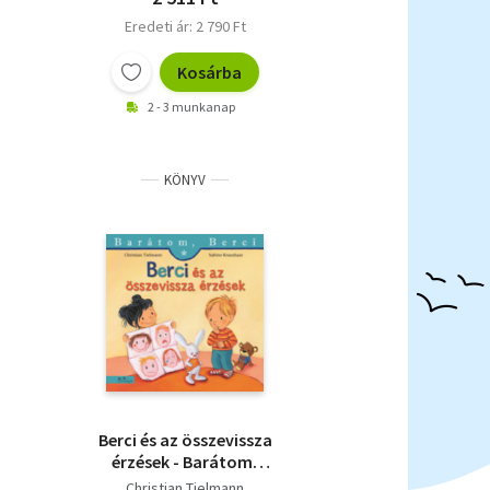
Eredeti ár: 2 790 Ft
Kosárba
2 - 3 munkanap
KÖNYV
Berci és az összevissza
érzések - Barátom,
Berci 29.
Christian Tielmann