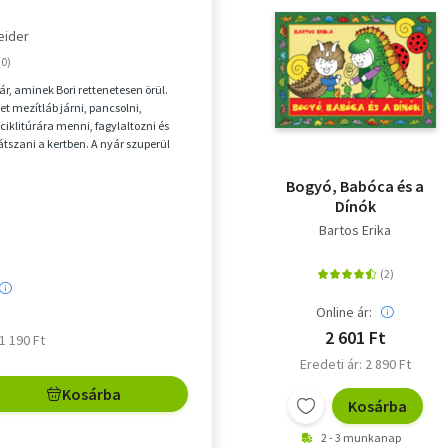
eider
yár, aminek Bori rettenetesen örül.
et mezítláb járni, pancsolni,
ciklitúrára menni, fagylaltozni és
átszani a kertben. A nyár szuperül
Bogyó, Babóca és a
Dínók
Bartos Erika
Online ár:
2 601 Ft
 1 190 Ft
Eredeti ár: 2 890 Ft
Kosárba
Kosárba
2 - 3 munkanap