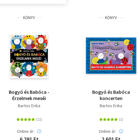
KÖNYV
KÖNYV
Bogyó és Babóca -
Bogyó és Babóca
Érzelmek meséi
koncerten
Bartos Erika
Bartos Erika
Online ár:
Online ár:
6 291 Ft
2 601 Ft