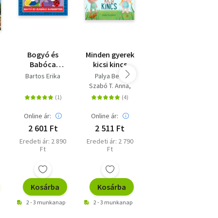
Bogyó és
Minden gyerek
Agymanók
Babóca
kicsi kincs
koncerten
Bartos Erika
Palya Bea
Szabó T. Anna
Gyurkó Szilvia
Online ár:
Online ár:
Online ár:
2 601 Ft
2 511 Ft
5 400 Ft
Eredeti ár: 2 890
Eredeti ár: 2 790
Kiadói ár: 5 999
Ft
Ft
Ft
Kosárba
Kosárba
Kosárba
2 - 3 munkanap
2 - 3 munkanap
2 - 3 munkanap