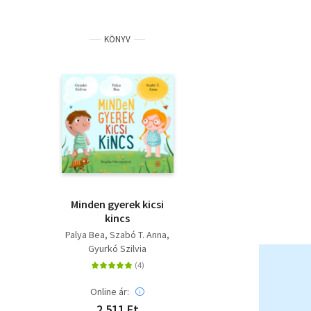
KÖNYV
Minden gyerek kicsi
kincs
Palya Bea
Szabó T. Anna
Gyurkó Szilvia
Online ár:
2 511 Ft