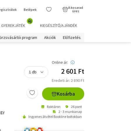
A kosarad
egisztrálok
Belépek
üres
új
GYEREKJÁTÉK
KIEGÉSZÍTŐ/AJÁNDÉK
örzsvásárlói program
Akciók
Előfizetés
Online ár:
2 601 Ft
Eredeti ár: 2 890 Ft
Kosárba
Raktáron
26 pont
egy
2 - 3 munkanap
Ingyenes átvétel Bookline boltokban
A