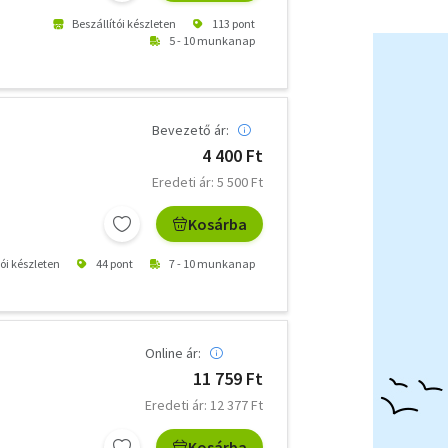
Beszállítói készleten
113 pont
5 - 10 munkanap
Bevezető ár:
4 400 Ft
Eredeti ár: 5 500 Ft
Kosárba
tói készleten
44 pont
7 - 10 munkanap
Online ár:
11 759 Ft
Eredeti ár: 12 377 Ft
Kosárba