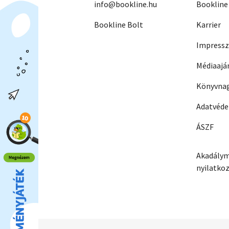
info@bookline.hu
Bookline
Bookline Bolt
Karrier
Impress
Médiaajá
Könyvnag
Adatvéd
ÁSZF
Akadálym
nyilatko