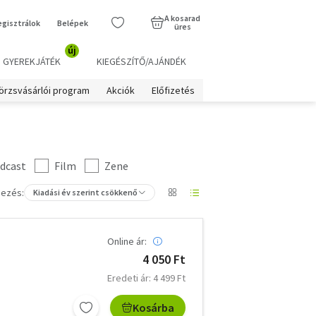
A kosarad
egisztrálok
Belépek
üres
új
GYEREKJÁTÉK
KIEGÉSZÍTŐ/AJÁNDÉK
örzsvásárlói program
Akciók
Előfizetés
dcast
Film
Zene
ezés:
Kiadási év szerint csökkenő
Online ár:
4 050 Ft
Eredeti ár: 4 499 Ft
Kosárba