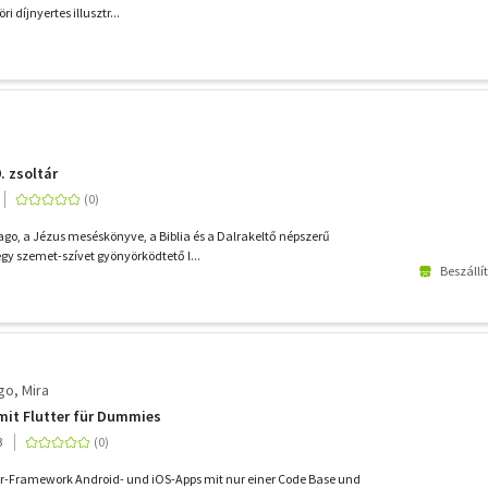
i díjnyertes illusztr...
. zsoltár
ago, a Jézus meséskönyve, a Biblia és a Dalrakeltő népszerű
gy szemet-szívet gyönyörködtető l...
Beszállí
go, Mira
mit Flutter für Dummies
3
er-Framework Android- und iOS-Apps mit nur einer Code Base und