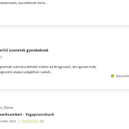
entwickeln, das erfahren Sie hi...
derítő üzenetek gyerekeknek
gyermek számára érthető módon ad át egyszerű, ám igazán mély
agyszerű alapul szolgálhat családi...
Beszállí
r, Elena
fmerksamkeit - Yogapraxisbuch
mbH, 2013