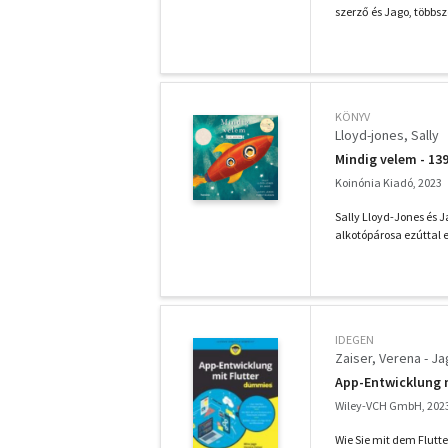
szerző és Jago, többször
KÖNYV
Lloyd-jones, Sally
Mindig velem - 139
Koinónia Kiadó, 2023
Sally Lloyd-Jones és J
alkotópárosa ezúttal e
IDEGEN
Zaiser, Verena - Ja
App-Entwicklung 
Wiley-VCH GmbH, 202
Wie Sie mit dem Flutt