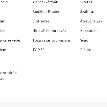
 Zöld
Ajándékkártyák
Fizetés
Bookline Reader
Szállítás
zum
Előfizetés
Átvevőhelyek
nlat
Hírlevél feliratkozás
Kapcsolat
ykereskedés
Törzsvásárlói program
Súgó
elem
TOP 50
Elállás
entesítési
zat