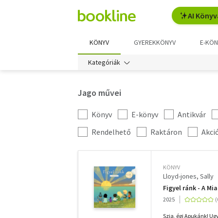
AI Könyv
KÖNYV
GYEREKKÖNYV
E-KÖN
Kategóriák
Jago művei
Könyv
E-könyv
Antikvár
Kategória
szűrés
További
Rendelhető
Raktáron
Akci
szűrők
KÖNYV
Lloyd-jones, Sally
Figyel ránk - A Mi
2025
Szia, égi Apukánk! Ugy