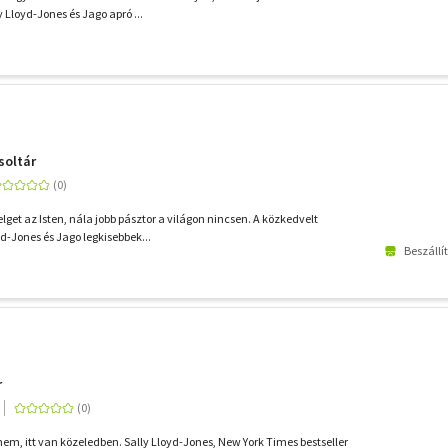
 Lloyd-Jones és Jago apró ...
soltár
lget az Isten, nála jobb pásztor a világon nincsen. A közkedvelt
yd-Jones és Jago legkisebbek...
Beszállí
r
nem, itt van közeledben. Sally Lloyd-Jones, New York Times bestseller