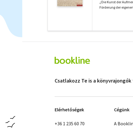
¿Die Kunst der Aufmer
Förderung der eigenen 
Csatlakozz Te is a könyvrajongók
Elérhetőségek
Cégünk
+36 1 235 60 70
A Bookli