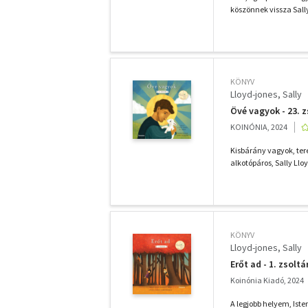
köszönnek vissza Sally
KÖNYV
Lloyd-jones, Sally
Övé vagyok - 23. z
KOINÓNIA, 2024
Kisbárány vagyok, tere
alkotópáros, Sally Llo
KÖNYV
Lloyd-jones, Sally
Erőt ad - 1. zsoltá
Koinónia Kiadó, 2024
A legjobb helyem, Iste