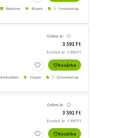
Raktáron
40 pont
2 - 3 munkanap
Online ár:
3 591 Ft
Eredeti ár: 3 990 Ft
Kosárba
tói készleten
35 pont
7 - 10 munkanap
Online ár:
3 591 Ft
Eredeti ár: 3 990 Ft
Kosárba