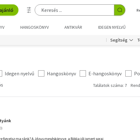
ajánló
R
YV
HANGOSKÖNYV
ANTIKVÁR
IDEGEN NYELVŰ
T
Segítség
Idegen nyelvű
Hangoskönyv
E-hangoskönyv
Po
ós
Találatok száma: 7
Rend
atyánk
e figyelsz ma ránk? A Jézus meséskönyve, a Biblia jól ismert sorai