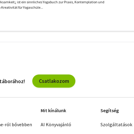
ksamkeit¿ ist ein sinnliches Yogabuch zur Praxis, Kontemplation und
Kreativität für Yogaschüle...
További
szűrők
Csatlakozom
 táborához!
Mit kínálunk
Segítség
ne-ról bővebben
AI Könyvajánló
Szolgáltatások