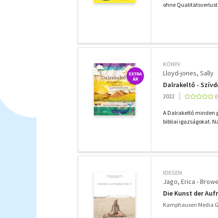
ohne Qualitätsverlust 
KÖNYV
Lloyd-jones, Sally
Dalrakeltő - Szív
2022
A Dalrakeltő minden 
bibliai igazságokat. N
IDEGEN
Jago, Erica - Browe
Die Kunst der Au
Kamphausen Media G