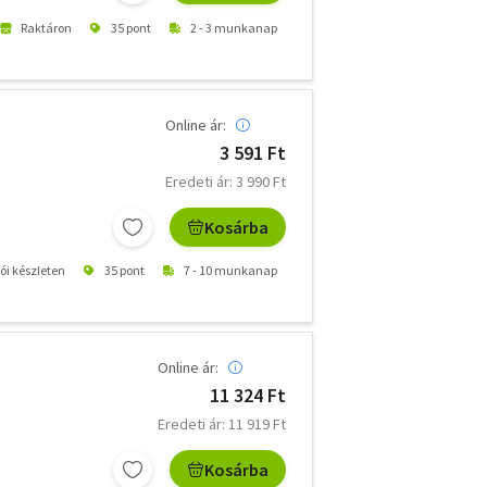
Raktáron
35 pont
2 - 3 munkanap
Online ár:
3 591 Ft
Eredeti ár: 3 990 Ft
Kosárba
tói készleten
35 pont
7 - 10 munkanap
Online ár:
11 324 Ft
Eredeti ár: 11 919 Ft
Kosárba