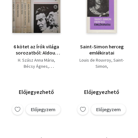
6 kötet az Írók világa
Saint-Simon herceg
sorozatból: Aldous
emlékiratai
Huxley - Virginia Woolf
H. Szász Anna Mária
Louis de Rouvroy, Saint-
- Roger Martin du Gard
Bécsy Ágnes
Simon
- Musil - Voltaire - Sean
Szávai János
Zalán Péter
Réz Pál
O'Casey
Réz Pál
Mesterházi Márton
Előjegyezhető
Előjegyezhető
Előjegyzem
Előjegyzem