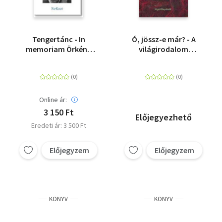
Tengertánc - In
Ó, jössz-e már? - A
memoriam Örkény
világirodalom
István
szerelmes versei
Online ár:
3 150 Ft
Előjegyezhető
Eredeti ár: 3 500 Ft
Előjegyzem
Előjegyzem
KÖNYV
KÖNYV