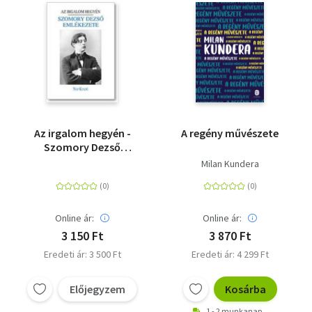
Az irgalom hegyén -
A regény művészete
Szomory Dezső
emlékezete
Milan Kundera
Online ár:
Online ár:
3 150 Ft
3 870 Ft
Eredeti ár: 3 500 Ft
Eredeti ár: 4 299 Ft
Előjegyzem
Kosárba
1 - 2 munkanap