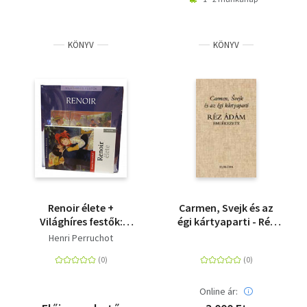
KÖNYV
KÖNYV
Renoir élete +
Carmen, Svejk és az
Világhíres festők:
égi kártyaparti - Réz
Renoir album
Ádám emlékezete
Henri Perruchot
Online ár: