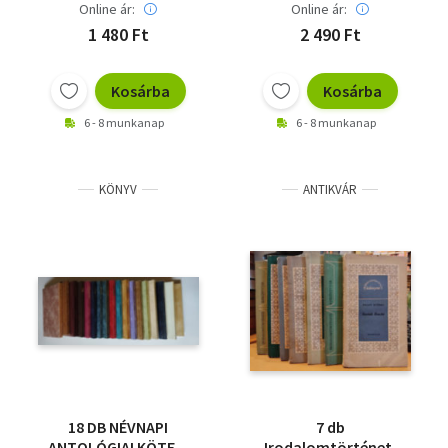
Online ár:
Online ár:
1 480 Ft
2 490 Ft
Kosárba
Kosárba
6 - 8 munkanap
6 - 8 munkanap
KÖNYV
ANTIKVÁR
18 DB NÉVNAPI
7 db
ANTOLÓGIAI KÖTET:
Irodalomtörténeti