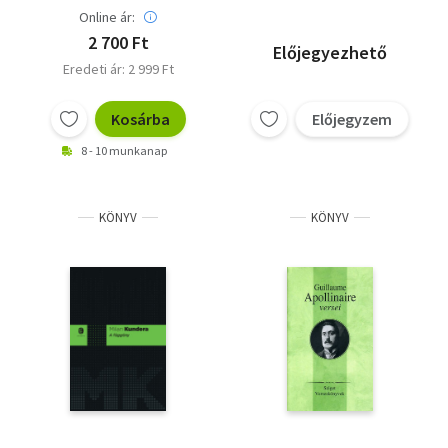
Online ár:
2 700 Ft
Előjegyezhető
Eredeti ár: 2 999 Ft
Kosárba
Előjegyzem
8 - 10 munkanap
KÖNYV
KÖNYV