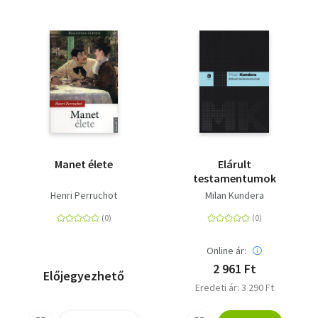
Manet élete
Elárult
testamentumok
Henri Perruchot
Milan Kundera
Online ár:
2 961 Ft
Előjegyezhető
Eredeti ár: 3 290 Ft