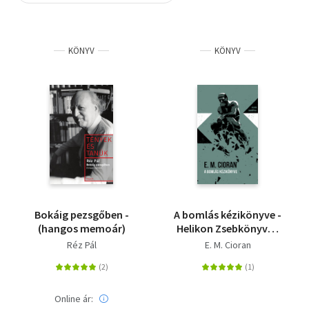
Szótár, nyelvkönyv
KÖNYV
KÖNYV
Tankönyv, segédkönyv
Társadalomtudomány
Természettudomány
Történelem
Vallás
Bokáig pezsgőben -
A bomlás kézikönyve -
(hangos memoár)
Helikon Zsebkönyvek
90.
Réz Pál
E. M. Cioran
Online ár: