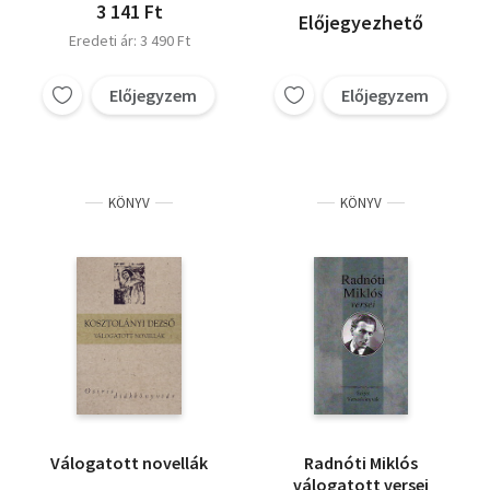
3 141 Ft
Előjegyezhető
Eredeti ár: 3 490 Ft
Előjegyzem
Előjegyzem
KÖNYV
KÖNYV
Válogatott novellák
Radnóti Miklós
válogatott versei