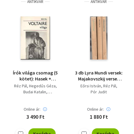
ANTIKVÁR
ANTIKVÁR
Írók világa csomag (5
3 db Lyra Mundi versek:
kötet): Hasek +
Majakovszkij versek
Hemingway +
+Schiller versei
Réz Pál
Hegedűs Géza
Eőrsi István
Réz Pál
Maugham + G. B. Shaw
+Apollinaire versei
Budai Katalin
Pór Judit
+ Voltaire világa
Sükösd Mihály
Dobossy László
Online ár:
Online ár:
3 490 Ft
1 880 Ft
Kosárba
Kosárba