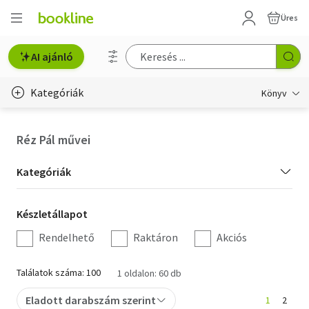
Üres
AI ajánló
Kategóriák
Könyv
Életmód, egészség
Réz Pál művei
Erotika
Kategória
Kategóriák
Gyermek- és ifjúsági
szűrés
Készletállapot
Készletállapot
Hobbi, szabadidő
szűrés
Rendelhető
Raktáron
Akciós
Irodalom
Találatok száma: 100
1 oldalon: 60 db
Művészet
Eladott darabszám szerint
1
2
Szakkönyv