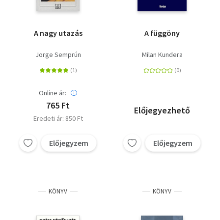
A nagy utazás
A függöny
Jorge Semprún
Milan Kundera
Online ár:
765 Ft
Előjegyezhető
Eredeti ár: 850 Ft
Előjegyzem
Előjegyzem
KÖNYV
KÖNYV