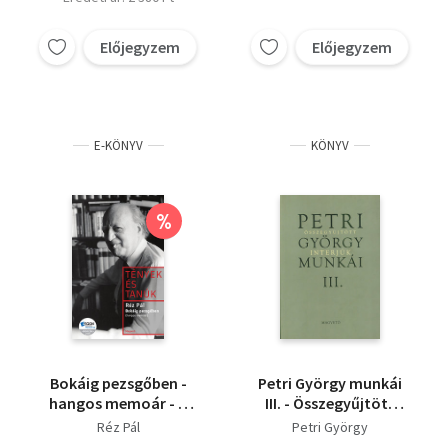
Előjegyzem
Előjegyzem
E-KÖNYV
KÖNYV
%
Bokáig pezsgőben -
Petri György munkái
hangos memoár - A
III. - Összegyűjtött
beszélgetőtárs: Parti
interjúk
Réz Pál
Petri György
Nagy Lajos