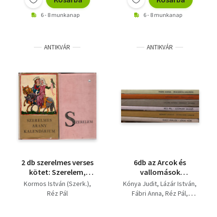
6 - 8 munkanap
6 - 8 munkanap
ANTIKVÁR
ANTIKVÁR
2 db szerelmes verses
6db az Arcok és
kötet: Szerelem,
vallomások
Szerelmes arany
sorozatból
Kormos István (Szerk.)
Kónya Judit
Lázár István
kalendárium
Réz Pál
Fábri Anna
Réz Pál
Rónay László
Jókai Mór