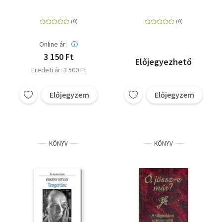
erotikus költészetből
Kosztolányi Dezső
Online ár:
3 150 Ft
Előjegyezhető
Eredeti ár: 3 500 Ft
Előjegyzem
Előjegyzem
KÖNYV
KÖNYV