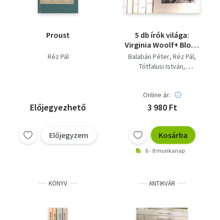
Proust
5 db írók világa:
Virginia Woolf+ Blok+
Shelley+ Apollinaire+
Réz Pál
Balabán Péter
Réz Pál
Sinclair Lewis világa
Tótfalusi István
Bakcsi György
Bécsy Ágnes
Online ár:
Előjegyezhető
3 980 Ft
Előjegyzem
Kosárba
6 - 8 munkanap
KÖNYV
ANTIKVÁR