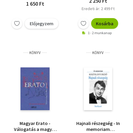
2 250 Ft
1 650 Ft
Eredeti ár: 2 499 Ft
Előjegyzem
Kosárba
1 - 2 munkanap
KÖNYV
KÖNYV
Magyar Erato -
Hajnali részegség - In
Válogatás a magyar
memoriam