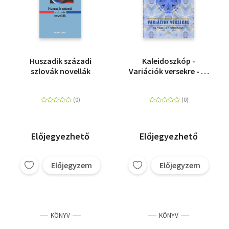
Huszadik századi
Kaleidoszkóp -
szlovák novellák
Variációk versekre - 65
vers 177 fordítása
Előjegyezhető
Előjegyezhető
Előjegyzem
Előjegyzem
KÖNYV
KÖNYV