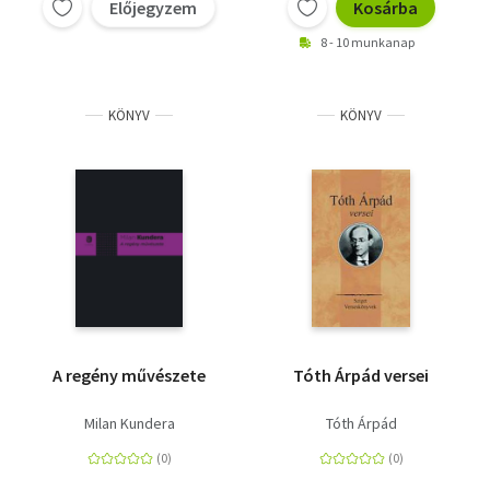
Előjegyzem
Kosárba
8 - 10 munkanap
KÖNYV
KÖNYV
A regény művészete
Tóth Árpád versei
Milan Kundera
Tóth Árpád