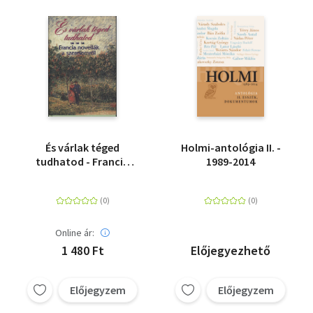
És várlak téged
Holmi-antológia II. -
tudhatod - Francia
1989-2014
novellák a szerelemről
Online ár:
1 480 Ft
Előjegyezhető
Előjegyzem
Előjegyzem