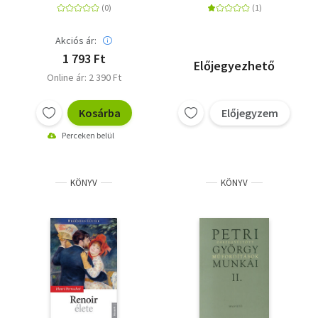
Akciós ár:
1 793 Ft
Előjegyezhető
Online ár: 2 390 Ft
Kosárba
Előjegyzem
Perceken belül
KÖNYV
KÖNYV