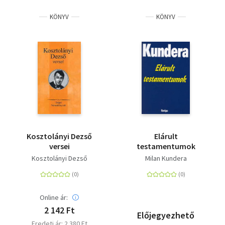
KÖNYV
KÖNYV
Kosztolányi Dezső
Elárult
versei
testamentumok
Kosztolányi Dezső
Milan Kundera
Online ár:
2 142 Ft
Előjegyezhető
Eredeti ár: 2 380 Ft