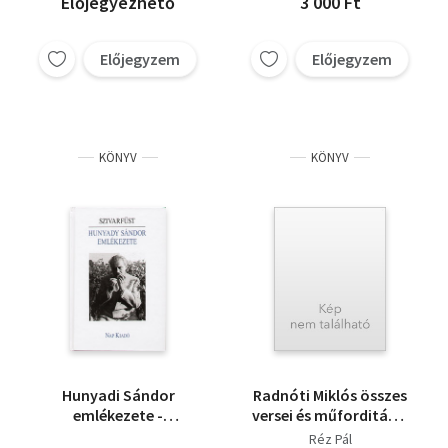
Előjegyezhető
3 000 Ft
Előjegyzem
Előjegyzem
KÖNYV
KÖNYV
Hunyadi Sándor
Radnóti Miklós összes
emlékezete -
versei és műforditásai
Szivarfüst
1
Réz Pál