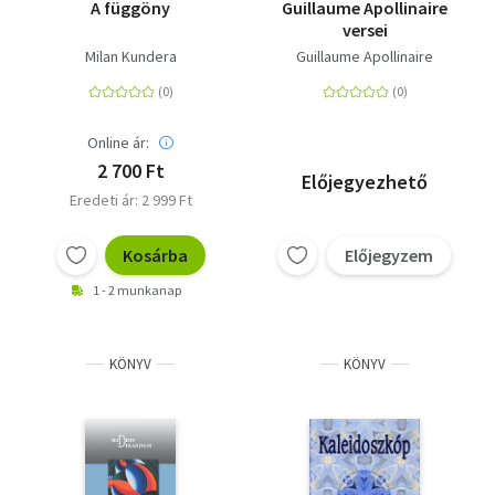
A függöny
Guillaume Apollinaire
versei
Milan Kundera
Guillaume Apollinaire
Online ár:
2 700 Ft
Előjegyezhető
Eredeti ár: 2 999 Ft
Kosárba
Előjegyzem
1 - 2 munkanap
KÖNYV
KÖNYV