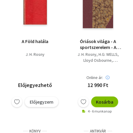
A Föld halála
Óriások világa - A
sportszerelem - A
páviánnő - Fekete
J. H. Rosny
J. H. Rosny
H.G: WELLS
ország (Egybekötve)
Lloyd Osbourne
Rider Haggard
Online ár:
Előjegyezhető
12 990 Ft
Előjegyzem
Kosárba
4 - 6 munkanap
KÖNYV
ANTIKVÁR