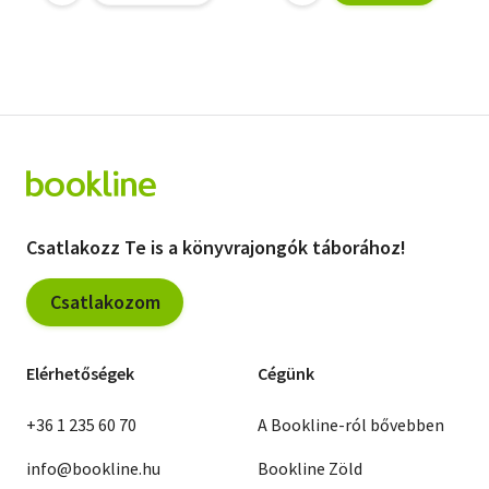
Telepítvény
Roger Zelazny
J. H. Rosny
Csatlakozz Te is a könyvrajongók táborához!
Csatlakozom
Elérhetőségek
Cégünk
+36 1 235 60 70
A Bookline-ról bővebben
info@bookline.hu
Bookline Zöld