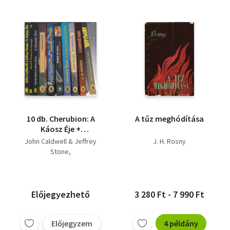
10 db. Cherubion: A
A tűz meghódítása
Káosz Éje +
Kristálymágia + A
John Caldwell & Jeffrey
J. H. Rosny
Menyét Éve + A
Stone
kiválasztott +
Donald H. Wisdone
Tomboló vihar +
Stark, George- Stone,
Inferno: Az
Jeffrey
Armageddon elmarad
Daniel Duncan Parker
Előjegyezhető
3 280 Ft - 7 990 Ft
+ A bárgyúgolyó
Poul Anderson
futam + Ellenfelek + A
Tristan de Luca
kardfogú tigris +
Előjegyzem
4 példány
Caldwell-Stone