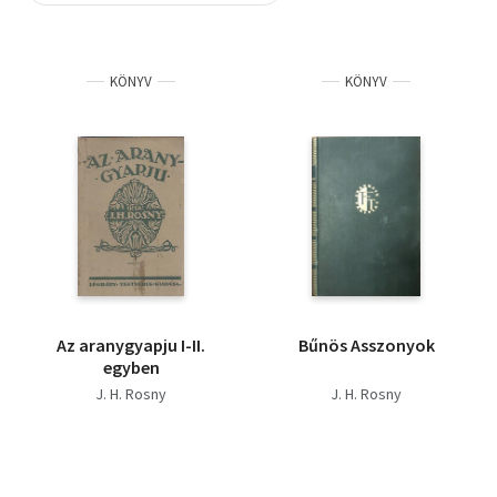
Szótár, nyelvkönyv
KÖNYV
KÖNYV
Tankönyv, segédkönyv
Társadalomtudomány
Természettudomány
Történelem
Vallás
Az aranygyapju I-II.
Bűnös Asszonyok
egyben
J. H. Rosny
J. H. Rosny