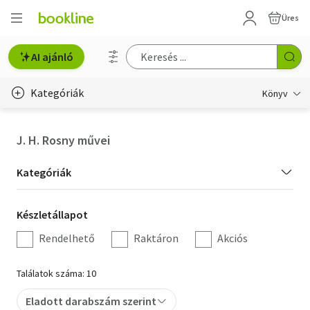
Üres
AI ajánló
Kategóriák
Könyv
Életmód, egészség
J. H. Rosny művei
Erotika
Kategória
Kategóriák
Gyermek- és ifjúsági
szűrés
Készletállapot
Készletállapot
Hobbi, szabadidő
szűrés
Rendelhető
Raktáron
Akciós
Irodalom
Találatok száma: 10
Művészet
Eladott darabszám szerint
Szakkönyv