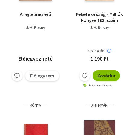
A rejtelmes erő
Fekete ország - Milliók
könyve 163. szám
J. H. Rosny
J. H. Rosny
Online ár:
Előjegyezhető
1 190 Ft
Előjegyzem
Kosárba
6 - 8 munkanap
KÖNYV
ANTIKVÁR