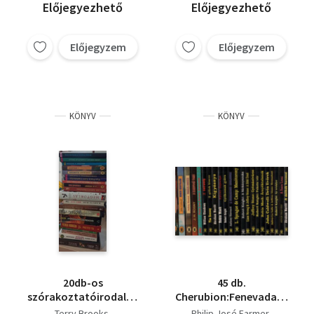
Előjegyezhető
Előjegyezhető
Előjegyzem
Előjegyzem
KÖNYV
KÖNYV
20db-os
45 db.
szórakoztatóirodalmi
Cherubion:Fenevadak+A
könyvcsomag:
kardfogú
Terry Brooks
Philip José Farmer