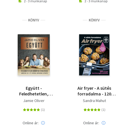
2 - 3 munkanap
2 - 3 munkanap
KÖNYV
KÖNYV
Együtt -
Air fryer - A sütés
Feledhetetlen,
forradalma - 120
könnyed étkezések
recept forró levegős
Jamie Oliver
Sandra Mahut
sütőhöz
Online ár:
Online ár: