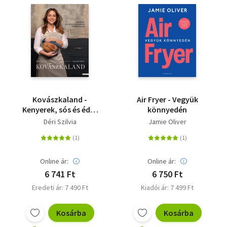
Kovászkaland -
Air Fryer - Vegyük
Kenyerek, sós és édes
könnyedén
sütemények
Déri Szilvia
Jamie Oliver
természetesen
Online ár:
Online ár:
6 741 Ft
6 750 Ft
Eredeti ár: 7 490 Ft
Kiadói ár: 7 499 Ft
Kosárba
Kosárba