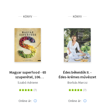
KÖNYV
KÖNYV
Magyar superfood - 65
Édes békeidők II. -
szuperétel, 106
Édes-krémes művészet
szuperélelmiszer
Szabó Adrienn
Borbás Marcsi
Online ár:
Online ár: