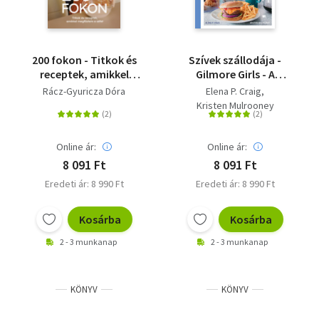
200 fokon - Titkok és
Szívek szállodája -
receptek, amikkel
Gilmore Girls - A
megfőztem a séfet
hivatalos
Rácz-Gyuricza Dóra
Elena P. Craig
szakácskönyv
Kristen Mulrooney
Online ár:
Online ár:
8 091 Ft
8 091 Ft
Eredeti ár: 8 990 Ft
Eredeti ár: 8 990 Ft
Kosárba
Kosárba
2 - 3 munkanap
2 - 3 munkanap
KÖNYV
KÖNYV