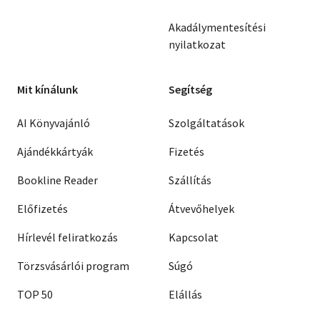
Akadálymentesítési
nyilatkozat
Mit kínálunk
Segítség
AI Könyvajánló
Szolgáltatások
Ajándékkártyák
Fizetés
Bookline Reader
Szállítás
Előfizetés
Átvevőhelyek
Hírlevél feliratkozás
Kapcsolat
Törzsvásárlói program
Súgó
TOP 50
Elállás