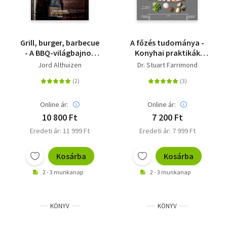
Grill, burger, barbecue
A főzés tudománya -
- A BBQ-világbajnok
Konyhai praktikák
receptjei
izgalmasan és
Jord Althuizen
Dr. Stuart Farrimond
látványosan
Online ár:
Online ár:
10 800 Ft
7 200 Ft
Eredeti ár: 11 999 Ft
Eredeti ár: 7 999 Ft
Kosárba
Kosárba
2 - 3 munkanap
2 - 3 munkanap
KÖNYV
KÖNYV