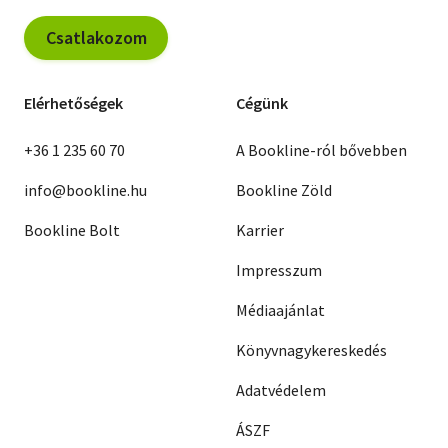
Csatlakozom
Elérhetőségek
Cégünk
+36 1 235 60 70
A Bookline-ról bővebben
info@bookline.hu
Bookline Zöld
Bookline Bolt
Karrier
Impresszum
Médiaajánlat
Könyvnagykereskedés
Adatvédelem
ÁSZF