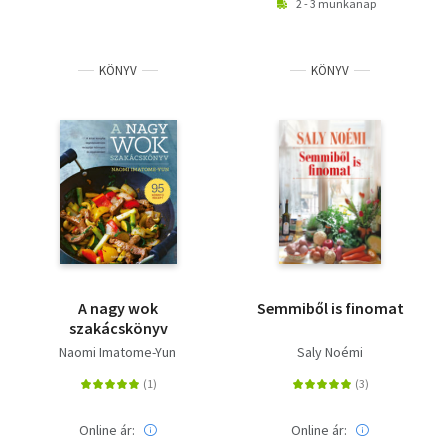
2 - 3 munkanap
KÖNYV
KÖNYV
A nagy wok
Semmiből is finomat
szakácskönyv
Naomi Imatome-Yun
Saly Noémi
Online ár:
Online ár: