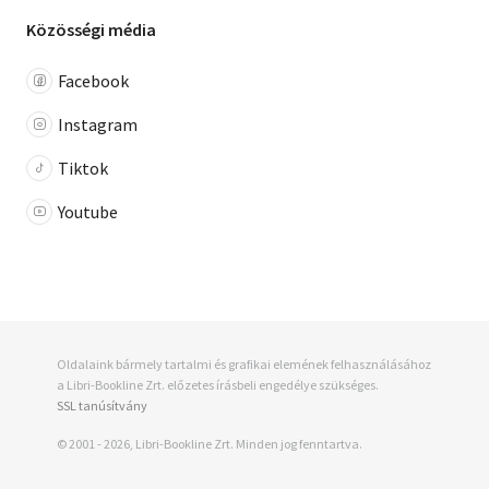
Közösségi média
Facebook
Instagram
Tiktok
Youtube
Oldalaink bármely tartalmi és grafikai elemének felhasználásához
a Libri-Bookline Zrt. előzetes írásbeli engedélye szükséges.
SSL tanúsítvány
© 2001 - 2026, Libri-Bookline Zrt. Minden jog fenntartva.