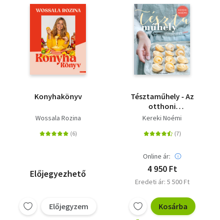
Konyhakönyv
Tésztaműhely - Az
otthoni
tésztakészítés titkai
Wossala Rozina
Kereki Noémi
Online ár:
4 950 Ft
Előjegyezhető
Eredeti ár: 5 500 Ft
Előjegyzem
Kosárba