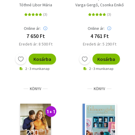
Receptkönyve
hétköznapokra
Tóthné Libor Mária
Varga Gergő
Csonka Enikő
Online ár:
Online ár:
7 650 Ft
4 761 Ft
Eredeti ár: 8 500 Ft
Eredeti ár: 5 290 Ft
Kosárba
Kosárba
2 - 3 munkanap
2 - 3 munkanap
KÖNYV
KÖNYV
1 + 1