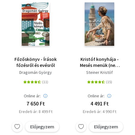
Szótár, nyelvkönyv
Tankönyv, segédkönyv
Társadalomtudomány
Természettudomány
Főzőskönyv - Írások
Kristóf konyhája -
Történelem
főzésről és evésről
Mesés menük (nem
csak) vegánoknak
Dragomán György
Steiner Kristóf
Vallás
Online ár:
Online ár:
7 650 Ft
4 491 Ft
Eredeti ár: 8 499 Ft
Eredeti ár: 4 990 Ft
Előjegyzem
Előjegyzem