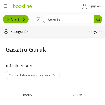
Üres
AI ajánló
Kategóriák
Könyv
Életmód, egészség
Gasztro Guruk
Erotika
Gyermek- és ifjúsági
Találatok száma: 21
Hobbi, szabadidő
Eladott darabszám szerint
Irodalom
Művészet
KÖNYV
KÖNYV
Szakkönyv