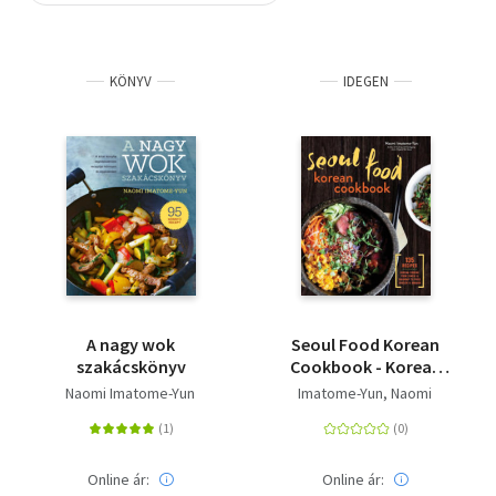
Szótár, nyelvkönyv
KÖNYV
IDEGEN
Tankönyv, segédkönyv
Társadalomtudomány
Természettudomány
Történelem
Vallás
A nagy wok
Seoul Food Korean
szakácskönyv
Cookbook - Korean
Cooking from Kimchi
Naomi Imatome-Yun
Imatome-Yun, Naomi
and Bibimbap to Fried
Chicken and Bingsoo
Online ár:
Online ár: