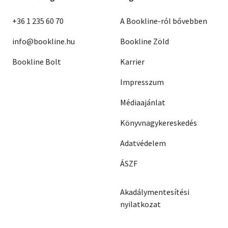
+36 1 235 60 70
A Bookline-ról bővebben
info@bookline.hu
Bookline Zöld
Bookline Bolt
Karrier
Impresszum
Médiaajánlat
Könyvnagykereskedés
Adatvédelem
ÁSZF
Akadálymentesítési
nyilatkozat