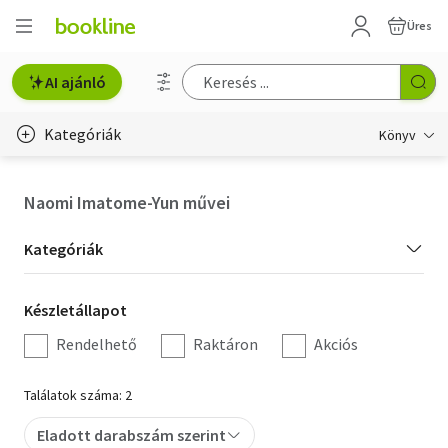
Üres
AI ajánló
Kategóriák
Könyv
Életmód, egészség
Naomi Imatome-Yun művei
Erotika
Kategória
Kategóriák
Gyermek- és ifjúsági
szűrés
Készletállapot
Készletállapot
Hobbi, szabadidő
szűrés
Rendelhető
Raktáron
Akciós
Irodalom
Találatok száma: 2
Művészet
Eladott darabszám szerint
Szakkönyv