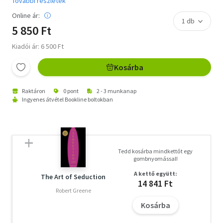
További részletek
Online ár:
5 850 Ft
Kiadói ár: 6 500 Ft
Kosárba
Raktáron
0 pont
2 - 3 munkanap
Ingyenes átvétel Bookline boltokban
Tedd kosárba mindkettőt egy
gombnyomással!
A kettő együtt:
The Art of Seduction
14 841 Ft
Robert Greene
Kosárba