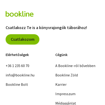
Csatlakozz Te is a könyvrajongók táborához!
Csatlakozom
Elérhetőségek
Cégünk
+36 1 235 60 70
A Bookline-ról bővebben
info@bookline.hu
Bookline Zöld
Bookline Bolt
Karrier
Impresszum
Médiaajánlat