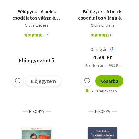
Bélügyek - A belek
Bélügyek - A belek
csodálatos világa és a
csodálatos világa és a
jó emésztés
jó emésztés
Giulia Enders
Giulia Enders
Online ár:
4 500 Ft
Előjegyezhető
Eredeti ár: 4 999 Ft
Előjegyzem
Kosárba
2 - 3 munkanap
E-KÖNYV
E-KÖNYV