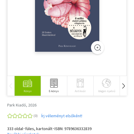
Szótár, nyelvkönyv
Tankönyv, segédkönyv
Társadalomtudomány
Természettudomány
Történelem
Vallás
Könyv
E-könyv
Antikvár
Idegen nyelvű
Hangos
Park Kiadó, 2026
Írj véleményt elsőként!
333 oldal･füles, kartonált･ISBN:
9789636332839