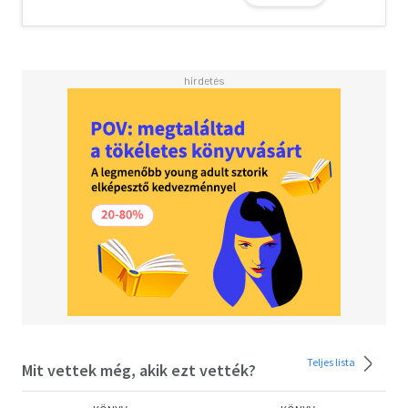
fehér, és nincsenek szürke átmenetek - mindez nem
változtat a lényegünkön: organikus lények vagyunk.
Rostok segítségével, a szervek külön-külön képességeit
egyedülálló életté szőjük össze. Folyamatosan
megújulunk, átalakulunk..."
Dr. Giulia Enders belgyógyászként és
gasztroenterológusként dolgozik. 2014-ben megjelent
Bélügyek című bestsellere több mint 8 millió példányban
kelt el világszerte, és a szerző továbbra is elkötelezett
amellett, hogy a tudományos témákat közérthetően
közvetítse a nagyközönség számára. 2024-ben a Netflix
dokulistáját vezető Hozd magad formába: Az evés titkos
tudománya címmel bemutatott ismeretterjesztő film
egyik szakértője volt.
Jill Enders a tudományos ismeretterjesztés területére
szakosodott médiadizájner. Könyveket, kiállításokat és
Teljes lista
Mit vettek még, akik ezt vették?
rendezvénykoncepciókat tervez, többek között ő
készítette a Bélügyek című könyv illusztrációit, valamint