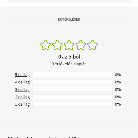
ÉRTÉKELÉSEK
0
az 5-ből
0 értékelés alapján
5 csillag
0%
4 csillag
0%
3 csillag
0%
2 csillag
0%
1 csillag
0%