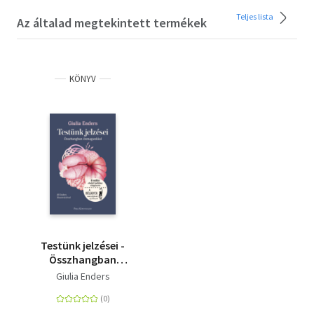
Teljes lista
Az általad megtekintett termékek
KÖNYV
Testünk jelzései -
Összhangban
önmagunkkal
Giulia Enders