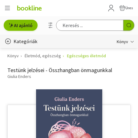
Üres
AI ajánló
Kategóriák
Könyv
Könyv
Életmód, egészség
Egészséges életmód
Életmód, egészség
Testünk jelzései - Összhangban önmagunkkal
Erotika
Giulia Enders
Gyermek- és ifjúsági
Hobbi, szabadidő
Irodalom
Művészet
Szakkönyv