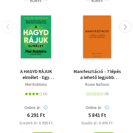
KÖNYV
KÖNYV
a Párizsban megrendezett Mikrobióta-kiállítás
koncepcióját.
A HAGYD RÁJUK
Manifesztáció - 7 lépés
elmélet - Egy
a lehető legjobb
sorsfordító eszköz,
élethez
Mel Robbins
Roxie Nafousi
amely milliók életét
változtatta meg
Online ár:
Online ár:
6 291 Ft
5 841 Ft
Eredeti ár: 6 990 Ft
Kiadói ár: 6 490 Ft