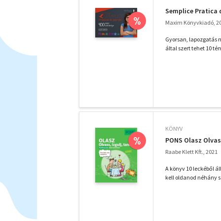
Semplice Pratica d
%
Maxim Könyvkiadó, 2
Gyorsan, lapozgatás n
által szert tehet 10 té
KÖNYV
%
PONS Olasz Olvass,
Raabe Klett Kft., 2021
A könyv 10 leckéből ál
kell oldanod néhány s