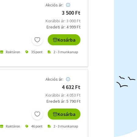
Akciós ár:
3 500 Ft
Korábbi ár: 3 000 Ft
Eredeti ár: 4 999 Ft
Kosárba
Raktáron
35 pont
2 - 3 munkanap
Akciós ár:
4 632 Ft
Korábbi ár: 4 053 Ft
Eredeti ár: 5 790 Ft
Kosárba
Raktáron
46 pont
2 - 3 munkanap