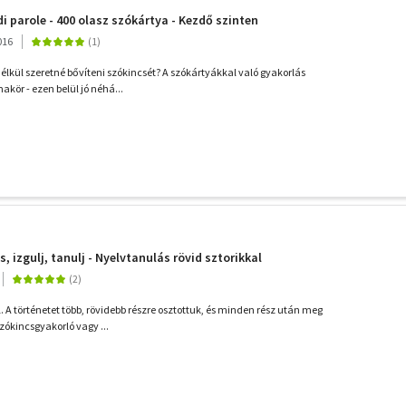
i parole - 400 olasz szókártya - Kezdő szinten
016
élkül szeretné bővíteni szókincsét? A szókártyákkal való gyakorlás
makör - ezen belül jó néhá...
 izgulj, tanulj - Nyelvtanulás rövid sztorikkal
l. A történetet több, rövidebb részre osztottuk, és minden rész után meg
zókincsgyakorló vagy ...