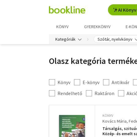
AI Könyv
KÖNYV
GYEREKKÖNYV
E-KÖN
Kategóriák
Szótár, nyelvkönyv
Olasz kategória terméke
Könyv
E-könyv
Antikvár
Kategória
szűrés
További
Rendelhető
Raktáron
Akci
szűrők
KÖNYV
Kovács Mária
Fede
Társalgás, szituác
Közép- és emelt s