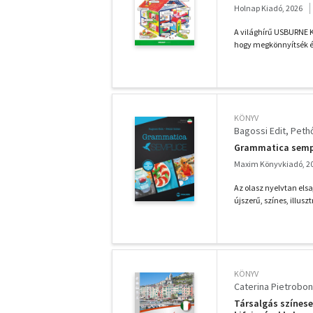
Holnap Kiadó, 2026
A világhírű USBURNE Ki
hogy megkönnyítsék és 
KÖNYV
Bagossi Edit
Pethő
Grammatica sempl
Maxim Könyvkiadó, 2
Az olasz nyelvtan elsa
újszerű, színes, illusz
KÖNYV
Caterina Pietrobon
Társalgás színese