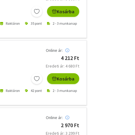
Kosárba
Raktáron
35 pont
2 - 3 munkanap
Online ár:
4 212 Ft
Eredeti ár: 4 680 Ft
Kosárba
Raktáron
42 pont
2 - 3 munkanap
Online ár:
2 970 Ft
Eredeti ár: 3 299 Ft