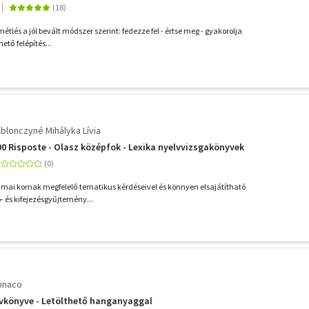
métlés a jól bevált módszer szerint: fedezze fel - értse meg - gyakorolja
ető felépítés...
Ablonczyné Mihályka Lívia
 Risposte - Olasz középfok - Lexika nyelvvizsgakönyvek
 a mai kornak megfelelő tematikus kérdéseivel és könnyen elsajátítható
- és kifejezésgyűjtemény...
annaco
lvkönyve - Letölthető hanganyaggal