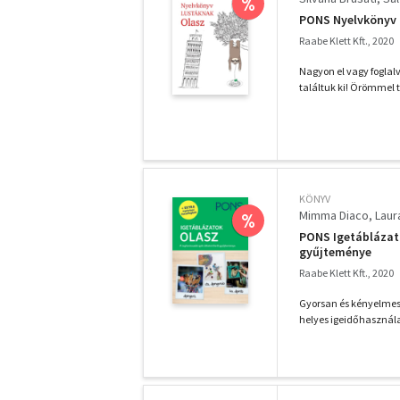
%
PONS Nyelvkönyv 
Raabe Klett Kft., 2020
Nagyon el vagy foglal
találtuk ki! Örömmel t
KÖNYV
Mimma Diaco
Laur
%
PONS Igetáblázato
gyűjteménye
Raabe Klett Kft., 2020
Gyorsan és kényelmese
helyes igeidőhasznála