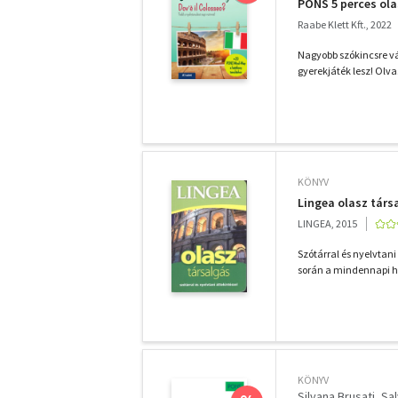
PONS 5 perces ola
Raabe Klett Kft., 2022
Nagyobb szókincsre v
gyerekjáték lesz! Olvas
KÖNYV
Lingea olasz társa
LINGEA, 2015
Szótárral és nyelvtan
során a mindennapi he
KÖNYV
Silvana Brusati
Sal