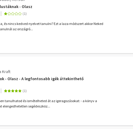
lustáknak - Olasz
va, és nincs kedved nyelvet tanulni? Ezt a laza módszert akkor Neked
anulnál az országró...
a Kraft
k - Olasz - A legfontosabb igék áttekinthető
n tanulhatod és ismételheted át az igeragozásokat: - a könyv a
t elengedhetetlen segédeszköz...