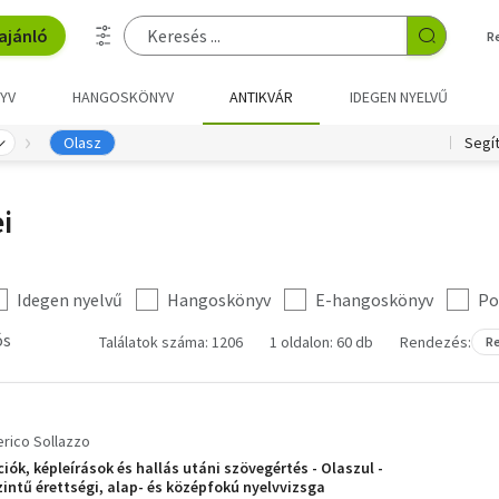
ajánló
R
YV
HANGOSKÖNYV
ANTIKVÁR
IDEGEN NYELVŰ
Olasz
Segí
i
Idegen nyelvű
Hangoskönyv
E-hangoskönyv
Po
ós
Találatok száma: 1206
1 oldalon: 60 db
Rendezés:
Re
rico Sollazzo
iók, képleírások és hallás utáni szövegértés - Olaszul -
zintű érettségi, alap- és középfokú nyelvvizsga