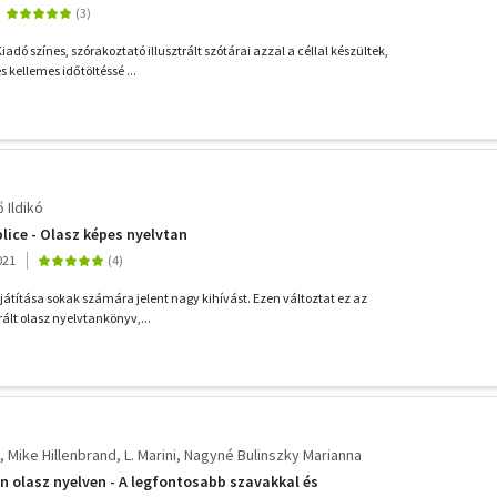
adó színes, szórakoztató illusztrált szótárai azzal a céllal készültek,
kellemes időtöltéssé ...
 Ildikó
ice - Olasz képes nyelvtan
021
játítása sokak számára jelent nagy kihívást. Ezen változtat ez az
trált olasz nyelvtankönyv,...
Mike Hillenbrand
L. Marini
Nagyné Bulinszky Marianna
n olasz nyelven - A legfontosabb szavakkal és