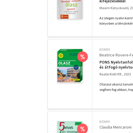
kifejezésekkel
Maxim Könyvkiadó, 2
Az idegen nyelvi kom
könyvben a témánként 
KÖNYV
Beatrice Rovere-F
%
PONS Nyelvtanfoly
és átfogó nyelvtud
Raabe Klett Kft., 2025
Olaszul akarsz tanul
segíteni fog abban, ho
KÖNYV
Claudia Mencaroni
%