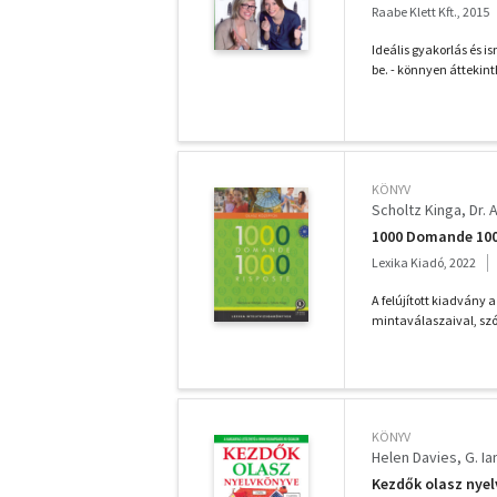
Raabe Klett Kft., 2015
Ideális gyakorlás és is
be. - könnyen áttekinth
KÖNYV
Scholtz Kinga
Dr. 
1000 Domande 1000
Lexika Kiadó, 2022
A felújított kiadvány
mintaválaszaival, szó
KÖNYV
Helen Davies
G. I
Kezdők olasz nye