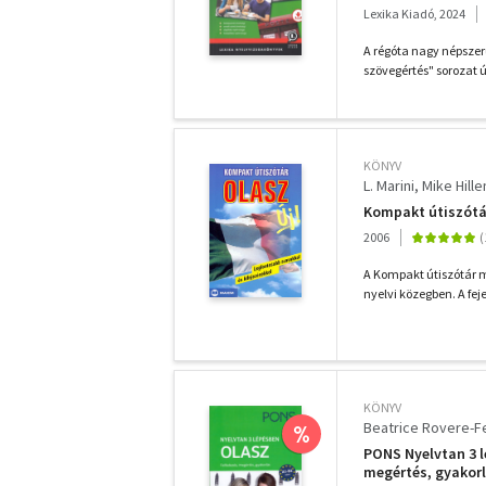
Lexika Kiadó, 2024
A régóta nagy népszer
szövegértés" sorozat ú
KÖNYV
L. Marini
Mike Hill
Kompakt útiszótár
2006
A Kompakt útiszótár m
nyelvi közegben. A fej
KÖNYV
Beatrice Rovere-F
%
PONS Nyelvtan 3 l
megértés, gyakor