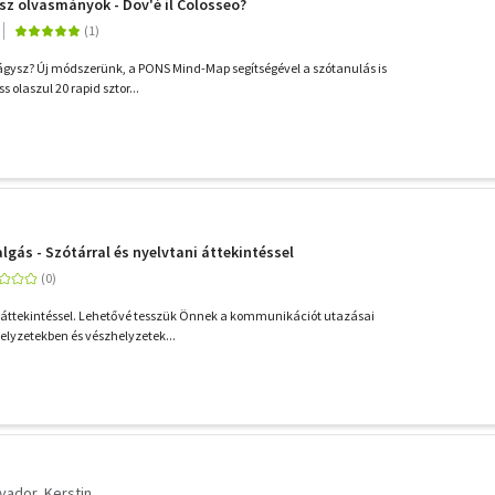
sz olvasmányok - Dov'é il Colosseo?
ágysz? Új módszerünk, a PONS Mind-Map segítségével a szótanulás is
s olaszul 20 rapid sztor...
lgás - Szótárral és nyelvtani áttekintéssel
i áttekintéssel. Lehetővé tesszük Önnek a kommunikációt utazásai
lyzetekben és vészhelyzetek...
vador, Kerstin