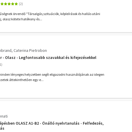
űségnek örvendő "Társalgás,szituációk, képleírások és hallás utáni
j, olasz kötete hatékony és...
enbrand
Caterina Pietrobon
 - Olasz - Legfontosabb szavakkal és kifejezésekkel
inden lényeges helyzetben segít eligazodni használójának az idegen
ezetek áttekinthetően egy-e...
enati
épésben OLASZ A1-B2 - Önálló nyelvtanulás - Felfedezés,
lás