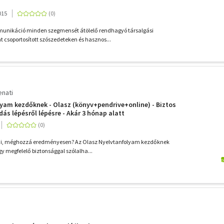
015
munikáció minden szegmensét átölelő rendhagyó társalgási
csoportosított szószedeteken és hasznos...
enati
am kezdőknek - Olasz (könyv+pendrive+online) - Biztos
ás lépésről lépésre - Akár 3 hónap alatt
ni, méghozzá eredményesen? Az Olasz Nyelvtanfolyam kezdőknek
gy megfelelő biztonsággal szólalha...