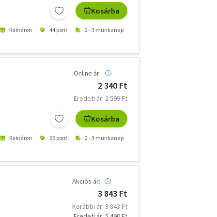
Kosárba
Raktáron
44 pont
2 - 3 munkanap
Online ár:
2 340 Ft
Eredeti ár: 2 599 Ft
Kosárba
Raktáron
23 pont
2 - 3 munkanap
Akciós ár:
3 843 Ft
Korábbi ár: 3 843 Ft
Eredeti ár: 5 490 Ft