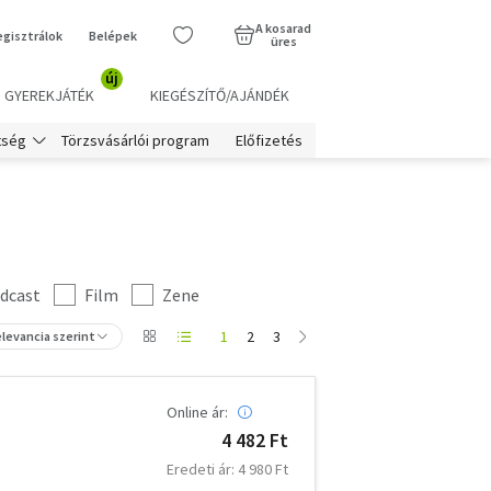
A kosarad
egisztrálok
Belépek
üres
új
GYEREKJÁTÉK
KIEGÉSZÍTŐ/AJÁNDÉK
Törzsvásárlói program
Előfizetés
tség
dcast
Film
Zene
1
2
3
levancia szerint
Online ár:
4 482 Ft
Eredeti ár: 4 980 Ft