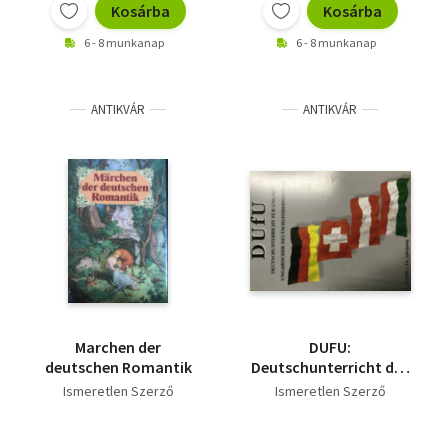
Kosárba
Kosárba
6 - 8 munkanap
6 - 8 munkanap
ANTIKVÁR
ANTIKVÁR
Marchen der
DUFU:
deutschen Romantik
Deutschunterricht dür
Ungarn 4/1999 - 14.
Ismeretlen Szerző
Ismeretlen Szerző
Jahrgang