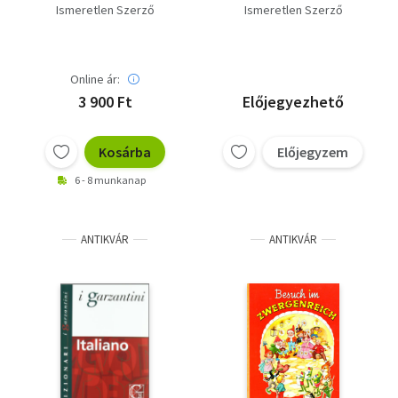
Investieren
: [ca 45000
Ismeretlen Szerző
Ismeretlen Szerző
uppslagsord och
fraser]
Online ár:
3 900 Ft
Előjegyezhető
Kosárba
Előjegyzem
6 - 8 munkanap
ANTIKVÁR
ANTIKVÁR