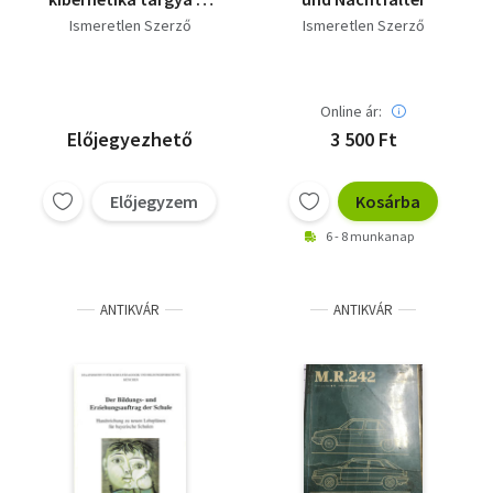
módszerei
Ismeretlen Szerző
Ismeretlen Szerző
Online ár:
Előjegyezhető
3 500 Ft
Előjegyzem
Kosárba
6 - 8 munkanap
ANTIKVÁR
ANTIKVÁR