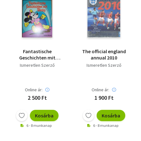
Fantastische
The official england
Geschichten mit
annual 2010
Mickey - Walt Disney
Ismeretlen Szerző
Ismeretlen Szerző
Lustige
Taschenbücher Nr. 80
Online ár:
Online ár:
2 500 Ft
1 900 Ft
Kosárba
Kosárba
6 - 8 munkanap
6 - 8 munkanap