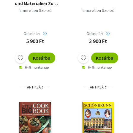
und Materialien Zur
Altertumskunde 4/5
Ismeretlen Szerző
Ismeretlen Szerző
1995/96
Online ár:
Online ár:
5 900 Ft
3 900 Ft
Kosárba
Kosárba
6 - 8 munkanap
6 - 8 munkanap
ANTIKVÁR
ANTIKVÁR