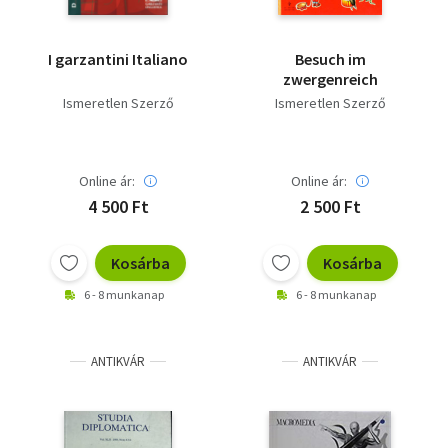
I garzantini Italiano
Besuch im
zwergenreich
Ismeretlen Szerző
Ismeretlen Szerző
Online ár:
Online ár:
4 500 Ft
2 500 Ft
Kosárba
Kosárba
6 - 8 munkanap
6 - 8 munkanap
ANTIKVÁR
ANTIKVÁR