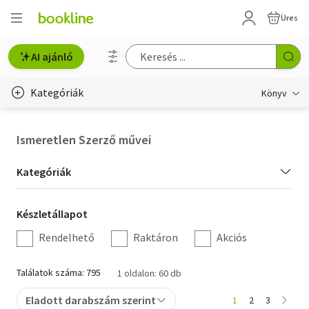
Üres
AI ajánló
Kategóriák
Könyv
Életmód, egészség
Ismeretlen Szerző művei
Erotika
Kategória
Kategóriák
Gyermek- és ifjúsági
szűrés
Készletállapot
Készletállapot
Hobbi, szabadidő
szűrés
Rendelhető
Raktáron
Akciós
Irodalom
Találatok száma: 795
1 oldalon: 60 db
Művészet
Eladott darabszám szerint
1
2
3
Szakkönyv