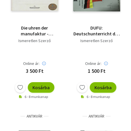
Die uhren der
DUFU:
manufaktur -
Deutschunterricht dür
melléklettel
Ungarn 1/1999 - 14.
Ismeretlen Szerző
Ismeretlen Szerző
Jahrgang
Online ár:
Online ár:
3 500 Ft
1 500 Ft
Kosárba
Kosárba
6 - 8 munkanap
6 - 8 munkanap
ANTIKVÁR
ANTIKVÁR