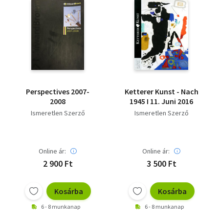
Perspectives 2007-
Ketterer Kunst - Nach
2008
1945 I 11. Juni 2016
Ismeretlen Szerző
Ismeretlen Szerző
Online ár:
Online ár:
2 900 Ft
3 500 Ft
Kosárba
Kosárba
6 - 8 munkanap
6 - 8 munkanap