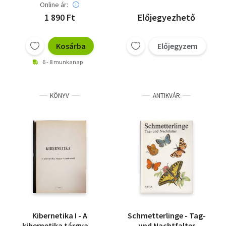
Online ár:
1 890 Ft
Előjegyezhető
Kosárba
Előjegyzem
6 - 8 munkanap
KÖNYV
ANTIKVÁR
Kibernetika I - A
Schmetterlinge - Tag-
kibernetika tárgya és
und Nachtfalter