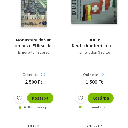
Monastere de San
DUFU:
Lorendzo El Real de El
Deutschunterricht dür
Escorial
Ungarn III/1998
Ismeretlen Szerző
Ismeretlen Szerző
Online ár:
Online ár:
2 500 Ft
1 500 Ft
Kosárba
Kosárba
6 - 8 munkanap
6 - 8 munkanap
IDEGEN
ANTIKVÁR