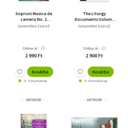
Soproni Musica da
The Liturgy
camera No. 2
Documents Volume
(Capricorn Music) for
One
Ismeretlen Szerző
Ismeretlen Szerző
clarinet,violin...
Online ár:
Online ár:
2 990 Ft
2 900 Ft
Kosárba
Kosárba
4 - 6 munkanap
6 - 8 munkanap
ANTIKVÁR
ANTIKVÁR