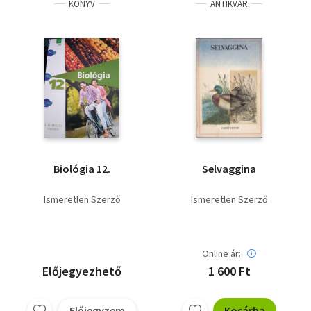
KÖNYV
ANTIKVÁR
Biológia 12.
Selvaggina
Ismeretlen Szerző
Ismeretlen Szerző
Online ár:
Előjegyezhető
1 600 Ft
Előjegyzem
Kosárba