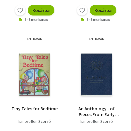
Kosárba
Kosárba
6 - 8 munkanap
6 - 8 munkanap
ANTIKVÁR
ANTIKVÁR
Tiny Tales for Bedtime
An Anthology - of
Pieces From Early
Editions of
Ismeretlen Szerző
Ismeretlen Szerző
Encyclopedia