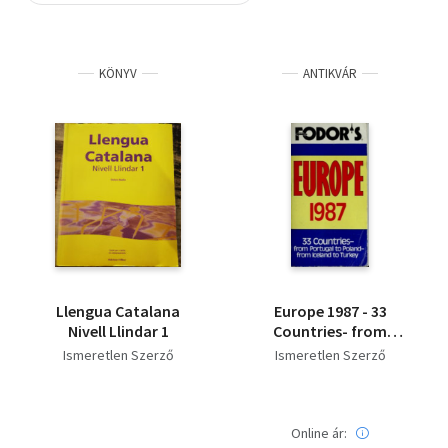
Szótár, nyelvkönyv
KÖNYV
ANTIKVÁR
Tankönyv, segédkönyv
Társadalomtudomány
Természettudomány
Történelem
Vallás
Llengua Catalana
Europe 1987 - 33
Nivell Llindar 1
Countries- from
Portugal to Poland-
Ismeretlen Szerző
Ismeretlen Szerző
from Iceland to Turkey
Online ár: