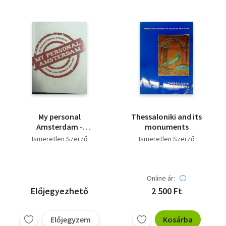
My personal
Thessaloniki and its
Amsterdam -
monuments
International student
Ismeretlen Szerző
Ismeretlen Szerző
guide Amsterdam
2010-2011
Online ár:
Előjegyezhető
2 500 Ft
Előjegyzem
Kosárba