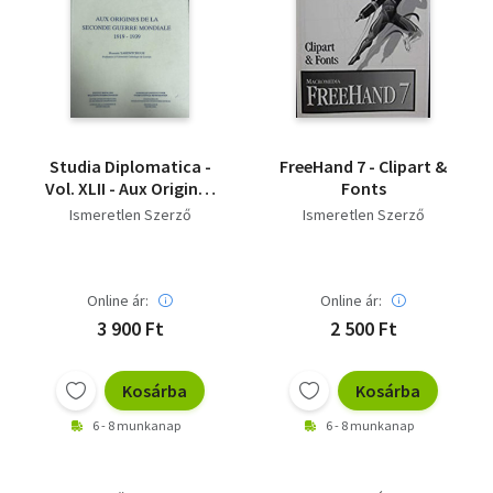
Studia Diplomatica -
FreeHand 7 - Clipart &
Vol. XLII - Aux Origines
Fonts
De La Seconde Guerre
Ismeretlen Szerző
Ismeretlen Szerző
Mondiale 1919-1939
Online ár:
Online ár:
3 900 Ft
2 500 Ft
Kosárba
Kosárba
6 - 8 munkanap
6 - 8 munkanap