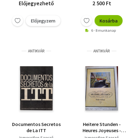
Előjegyezhető
2 500 Ft
Előjegyzem
Kosárba
6 - 8 munkanap
ANTIKVÁR
ANTIKVÁR
Documentos Secretos
Heitere Stunden -
de La ITT
Heures Joyeuses -
Happy Hours- Violine &
Ismeretlen Szerző
Ismeretlen Szerző