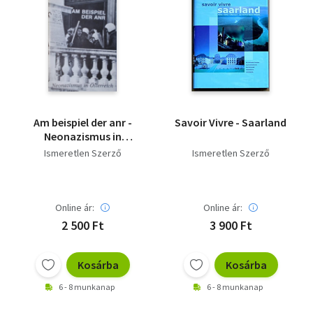
Am beispiel der anr -
Savoir Vivre - Saarland
Neonazismus in
Österreich
Ismeretlen Szerző
Ismeretlen Szerző
Online ár:
Online ár:
2 500 Ft
3 900 Ft
Kosárba
Kosárba
6 - 8 munkanap
6 - 8 munkanap