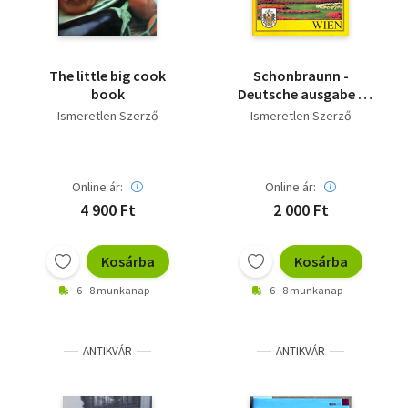
The little big cook
Schonbraunn -
book
Deutsche ausgabe -
Wien
Ismeretlen Szerző
Ismeretlen Szerző
Online ár:
Online ár:
4 900 Ft
2 000 Ft
Kosárba
Kosárba
6 - 8 munkanap
6 - 8 munkanap
ANTIKVÁR
ANTIKVÁR