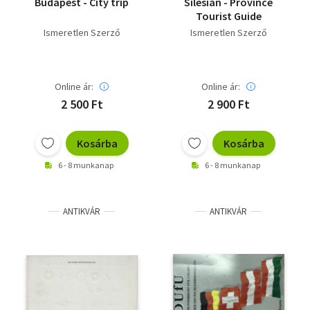
Budapest - City trip
Silesian - Province
Tourist Guide
Ismeretlen Szerző
Ismeretlen Szerző
Online ár:
Online ár:
2 500 Ft
2 900 Ft
Kosárba
Kosárba
6 - 8 munkanap
6 - 8 munkanap
ANTIKVÁR
ANTIKVÁR