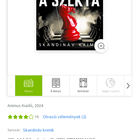
Szótár, nyelvkönyv
Tankönyv, segédkönyv
Társadalomtudomány
Természettudomány
Történelem
Vallás
Könyv
E-könyv
Antikvár
Idegen nyelvű
Hangos
Animus Kiadó, 2024
Olvasói vélemények (2)
Skandináv krimik
Sorozat: