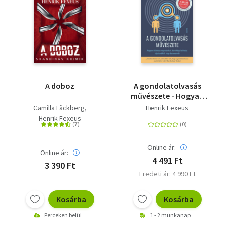
A doboz
A gondolatolvasás
művészete - Hogyan
érthetsz meg
Camilla Läckberg
Henrik Fexeus
másokat, és miképp
Henrik Fexeus
hathatsz rájuk
anélkül, hogy
észrevennék
Online ár:
Online ár:
4 491 Ft
3 390 Ft
Eredeti ár: 4 990 Ft
Kosárba
Kosárba
Perceken belül
1 - 2 munkanap