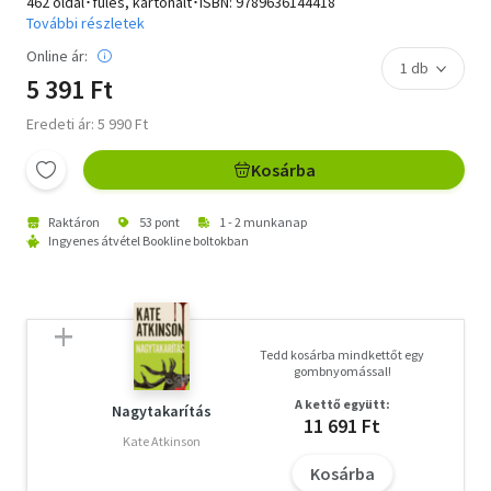
462 oldal･füles, kartonált･ISBN:
9789636144418
További részletek
Online ár:
5 391 Ft
Eredeti ár: 5 990 Ft
Kosárba
Raktáron
53 pont
1 - 2 munkanap
Ingyenes átvétel Bookline boltokban
Tedd kosárba mindkettőt egy
gombnyomással!
A kettő együtt:
Nagytakarítás
11 691 Ft
Kate Atkinson
Kosárba