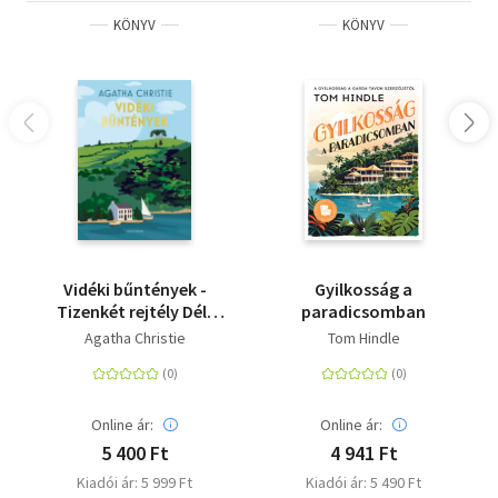
KÖNYV
KÖNYV
Vidéki bűntények -
Gyilkosság a
Tizenkét rejtély Dél-
paradicsomban
Angliából
Agatha Christie
Tom Hindle
Online ár:
Online ár:
5 400 Ft
4 941 Ft
Kiadói ár: 5 999 Ft
Kiadói ár: 5 490 Ft