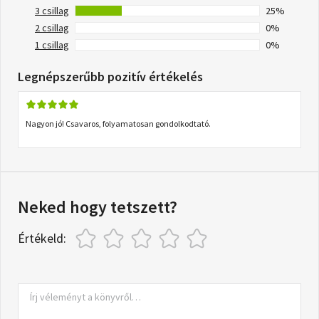
3 csillag
25%
2 csillag
0%
1 csillag
0%
Legnépszerűbb pozitív értékelés
Nagyon jó! Csavaros, folyamatosan gondolkodtató.
Neked hogy tetszett?
Értékeld: