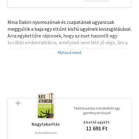
Mina Dabiri nyomozónak és csapatának ugyancsak
meggyűlik a baja egy eltűnt kisfiú ügyének kivizsgálásával.
Arra egykettőre rájönnek, hogy az eset hasonlít egy
korábbi emberrablásra, amelynek nem lett jó vége, ám a
nyomozás ezen a ponton megfeneklik. Ráadásul minden
jel arra mutat, hogy a bűntények sora folytatódni fog, és
egyetlen gyerek sincs biztonságban Stockholmban.
Mina végső elkeseredésében a mentalista Vincent
Walderhez fordul, aki az emberi psziché avatott
szakértőjeként már a segítségükre volt korábban egy
nyomozásban. Akkor közel kerültek egymáshoz, de két
éve nem beszéltek. A csoportban nem mindenki nézi jó
szemmel Vincent visszatérését, mert kételkednek benne,
Tedd kosárba mindkettőt egy
hogy ezúttal hasznát veszik-e. Csakhogy nincs
gombnyomással!
vesztegetni való idejük, mert az óra ketyeg, és a
A kettő együtt:
legvédtelenebbek vannak veszélyben.
Nagytakarítás
11 691 Ft
Kate Atkinson
Olvasd el mások véleményét is!