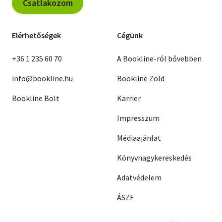
Csatlakozom
Elérhetőségek
Cégünk
+36 1 235 60 70
A Bookline-ról bővebben
info@bookline.hu
Bookline Zöld
Bookline Bolt
Karrier
Impresszum
Médiaajánlat
Könyvnagykereskedés
Adatvédelem
ÁSZF