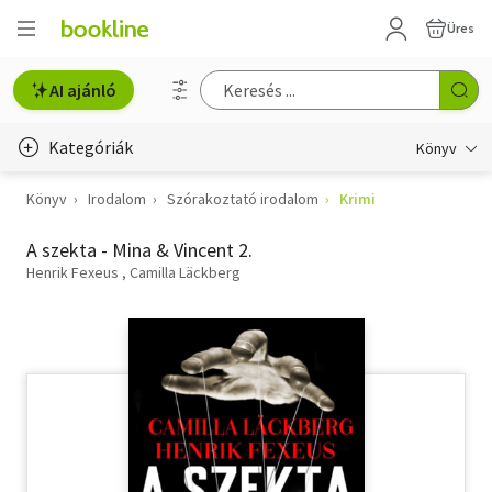
Üres
AI ajánló
Kategóriák
Könyv
Könyv
Irodalom
Szórakoztató irodalom
Krimi
Életmód, egészség
A szekta - Mina & Vincent 2.
Erotika
Henrik Fexeus
Camilla Läckberg
Gyermek- és ifjúsági
Hobbi, szabadidő
Irodalom
Művészet
Szakkönyv