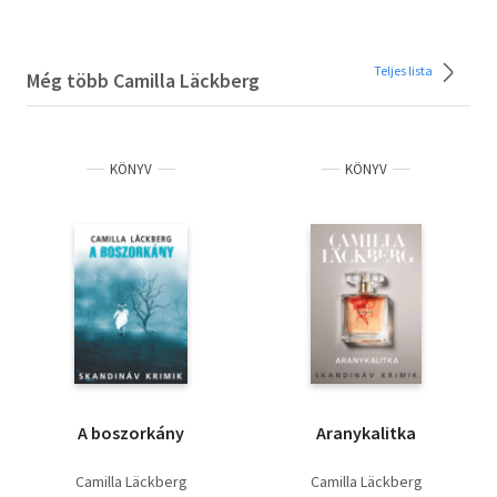
Teljes lista
Még több Camilla Läckberg
KÖNYV
KÖNYV
A boszorkány
Aranykalitka
Camilla Läckberg
Camilla Läckberg