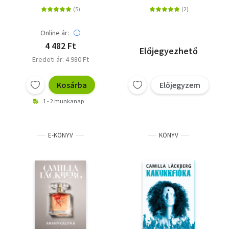
Online ár:
4 482 Ft
Előjegyezhető
Eredeti ár: 4 980 Ft
Kosárba
Előjegyzem
1 - 2 munkanap
E-KÖNYV
KÖNYV