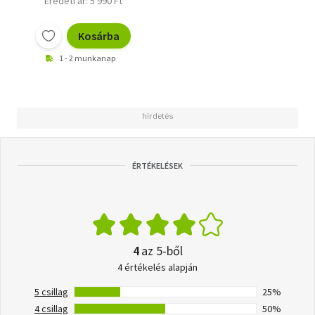
Eredeti ár: 5 990 Ft
Kosárba
1 - 2 munkanap
ÉRTÉKELÉSEK
4
az 5-ből
4 értékelés alapján
5 csillag
25%
4 csillag
50%