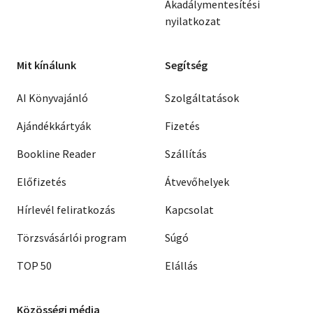
Akadálymentesítési
nyilatkozat
Mit kínálunk
Segítség
AI Könyvajánló
Szolgáltatások
Ajándékkártyák
Fizetés
Bookline Reader
Szállítás
Előfizetés
Átvevőhelyek
Hírlevél feliratkozás
Kapcsolat
Törzsvásárlói program
Súgó
TOP 50
Elállás
Közösségi média