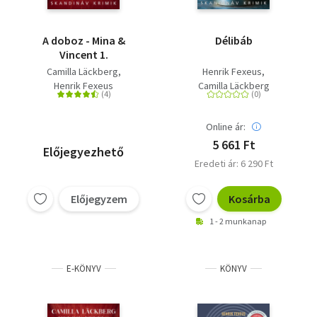
A doboz - Mina &
Délibáb
Vincent 1.
Camilla Läckberg
Henrik Fexeus
Henrik Fexeus
Camilla Läckberg
Online ár:
5 661 Ft
Előjegyezhető
Eredeti ár: 6 290 Ft
Előjegyzem
Kosárba
1 - 2 munkanap
E-KÖNYV
KÖNYV