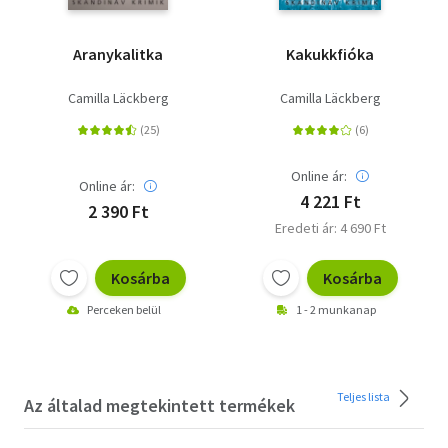
Aranykalitka
Kakukkfióka
Camilla Läckberg
Camilla Läckberg
Online ár:
Online ár:
4 221 Ft
2 390 Ft
Eredeti ár: 4 690 Ft
Kosárba
Kosárba
Perceken belül
1 - 2 munkanap
Teljes lista
Az általad megtekintett termékek