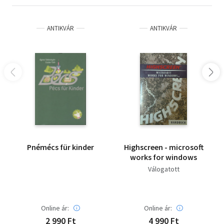
Vallás
ANTIKVÁR
ANTIKVÁR
Egyéb
Pnémécs für kinder
Highscreen - microsoft
works for windows
Válogatott
Online ár:
Online ár:
2 990 Ft
4 990 Ft