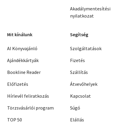
Akadálymentesítési
nyilatkozat
Mit kínálunk
Segítség
AI Könyvajánló
Szolgáltatások
Ajándékkártyák
Fizetés
Bookline Reader
Szállítás
Előfizetés
Átvevőhelyek
Hírlevél feliratkozás
Kapcsolat
Törzsvásárlói program
Súgó
TOP 50
Elállás