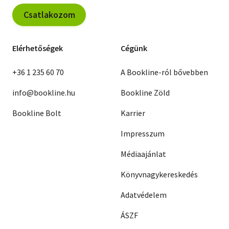
Csatlakozom
Elérhetőségek
Cégünk
+36 1 235 60 70
A Bookline-ról bővebben
info@bookline.hu
Bookline Zöld
Bookline Bolt
Karrier
Impresszum
Médiaajánlat
Könyvnagykereskedés
Adatvédelem
ÁSZF