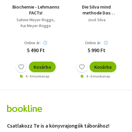
Biochemie - Lehmanns
Die Silva mind
FACTs!
methode Das
Praxisbuch (A Silva-
Sabine Meyer-Rogge
José Silva
féle tudatmódszer:
Kai Meyer-Rogge
Gyakorlati útmutató
német nyelven)
Online ár:
Online ár:
5 490 Ft
5 990 Ft
Kosárba
Kosárba
4 - 6 munkanap
4 - 6 munkanap
Csatlakozz Te is a könyvrajongók táborához!