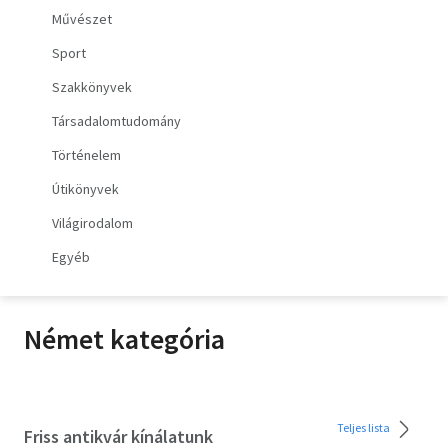
Művészet
Irodalom
Sport
Kotta
Szakkönyvek
Minikönyv
Társadalomtudomány
Történelem
Művészet
Útikönyvek
Szakkönyv
Világirodalom
Szótár, nyelvkönyv
Egyéb
Tankönyv, segédkönyv
Német kategória
Társadalomtudomány
Természettudomány
Történelem
Teljes lista
Friss antikvár kínálatunk