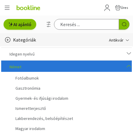
Üres
AI ajánló
Kategóriák
Antikvár
Metszet
Idegen nyelvű
Régi képeslap
Német
Fotóalbumok
Életmód, egészség
Gasztronómia
Erotika
Gyermek- és ifjúsági irodalom
Gyermek- és ifjúsági
Ismeretterjesztő
Hobbi, szabadidő
Lakberendezés, belsőépítészet
Magyar irodalom
Idegen nyelvű