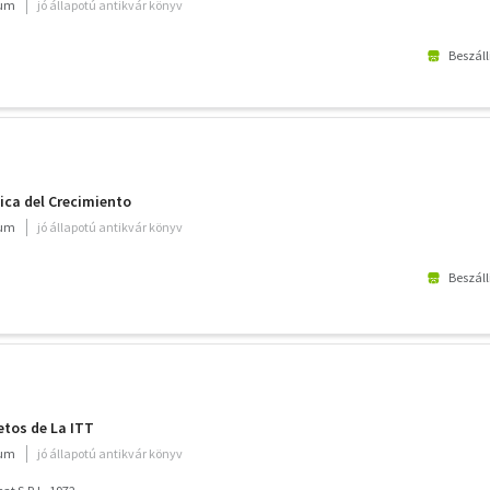
ium
jó állapotú antikvár könyv
Beszáll
ica del Crecimiento
ium
jó állapotú antikvár könyv
Beszáll
tos de La ITT
ium
jó állapotú antikvár könyv