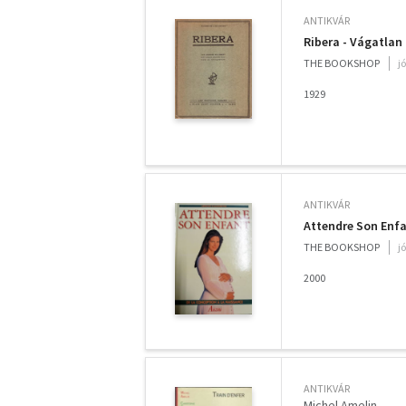
ANTIKVÁR
Ribera - Vágatlan
THE BOOKSHOP
j
1929
ANTIKVÁR
Attendre Son Enf
THE BOOKSHOP
j
2000
ANTIKVÁR
Michel Amelin