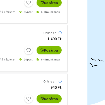
Kosárba
ítói készleten
15 pont
6 - 8 munkanap
Online ár:
1 490 Ft
Kosárba
ítói készleten
14 pont
6 - 8 munkanap
Online ár:
940 Ft
Kosárba