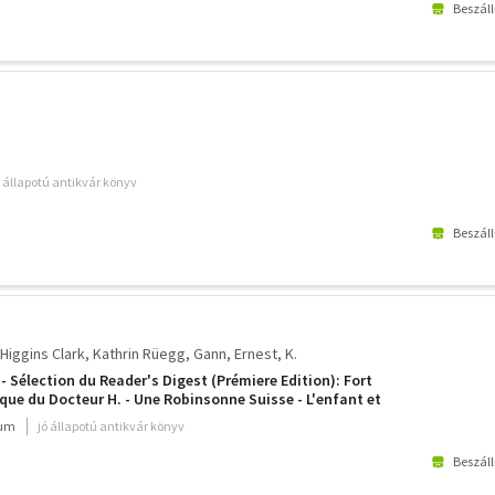
Beszáll
ó állapotú antikvár könyv
Beszáll
Higgins Clark
Kathrin Rüegg
Gann, Ernest, K.
 - Sélection du Reader's Digest (Prémiere Edition): Fort
que du Docteur H. - Une Robinsonne Suisse - L'enfant et
ium
jó állapotú antikvár könyv
Beszáll