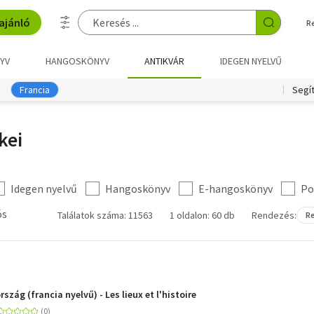
ajánló
R
YV
HANGOSKÖNYV
ANTIKVÁR
IDEGEN NYELVŰ
Francia
Segí
kei
Idegen nyelvű
Hangoskönyv
E-hangoskönyv
Po
ós
Találatok száma: 11563
1 oldalon: 60 db
Rendezés:
Re
szág (francia nyelvű) - Les lieux et l'histoire