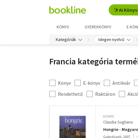
AI Könyv
KÖNYV
GYEREKKÖNYV
E-KÖN
Kategóriák
Idegen nyelvű
Francia kategória termé
Könyv
E-könyv
Antikvár
Kategória
szűrés
További
Rendelhető
Raktáron
Akci
szűrők
KÖNYV
Claudia Sugliano
Hongrie - Magyaror
Gabo Kiadó, 2007