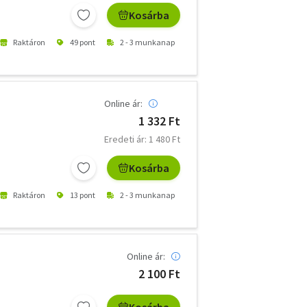
Kosárba
Raktáron
49 pont
2 - 3 munkanap
Online ár:
1 332 Ft
Eredeti ár: 1 480 Ft
Kosárba
Raktáron
13 pont
2 - 3 munkanap
Online ár:
2 100 Ft