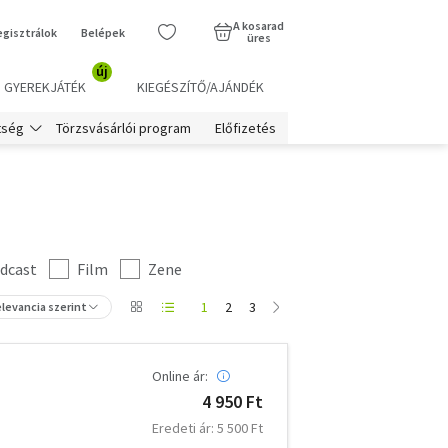
A kosarad
egisztrálok
Belépek
üres
új
GYEREKJÁTÉK
KIEGÉSZÍTŐ/AJÁNDÉK
Törzsvásárlói program
Előfizetés
tség
dcast
Film
Zene
1
2
3
levancia szerint
Online ár:
4 950 Ft
Eredeti ár: 5 500 Ft