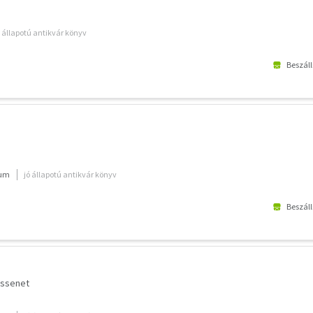
ó állapotú antikvár könyv
Beszáll
ium
jó állapotú antikvár könyv
Beszáll
assenet