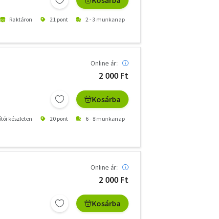
Kosárba
Raktáron
21 pont
2 - 3 munkanap
Online ár:
2 000 Ft
Kosárba
ítói készleten
20 pont
6 - 8 munkanap
Online ár:
2 000 Ft
Kosárba