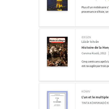
Plus d'un millénaire s
provenance d'Asie, se s
IDEGEN
Lázár István
Histoire de la Hon
Corvina Kiadó, 2012
Cinq cents ans aprčs l
est ravagée par trois p
KÖNYV
L'un et le multiple
TINTA KÖNYVKIADÓ KF