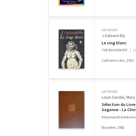
ANTIKVÁR
J.Galsworthy
Le sing blanc
THE BOOKSHOP
j
Calmann-Lévy, 1933
ANTIKVÁR
Louis Gardel
Mary 
Sélection du Livre
Saganne - La Clini
L'aviateur
Könyvbarát Antikvár
Bruxelles, 1982