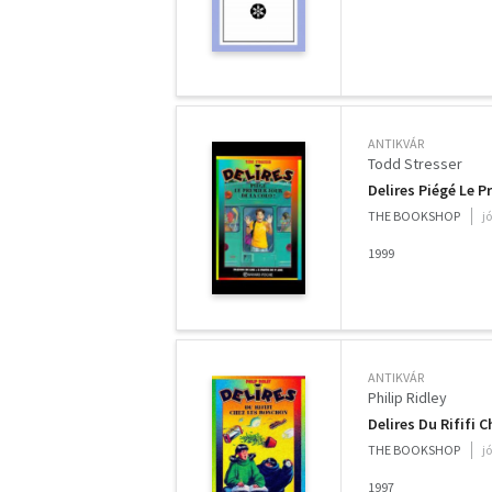
ANTIKVÁR
Todd Stresser
Delires Piégé Le P
THE BOOKSHOP
j
1999
ANTIKVÁR
Philip Ridley
Delires Du Rififi 
THE BOOKSHOP
j
1997