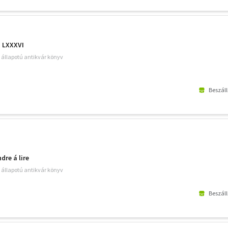
s LXXXVI
ó állapotú antikvár könyv
Beszáll
dre á lire
ó állapotú antikvár könyv
Beszáll