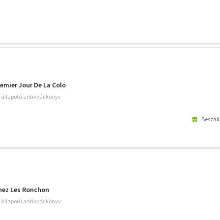
remier Jour De La Colo
ó állapotú antikvár könyv
Beszáll
Chez Les Ronchon
ó állapotú antikvár könyv