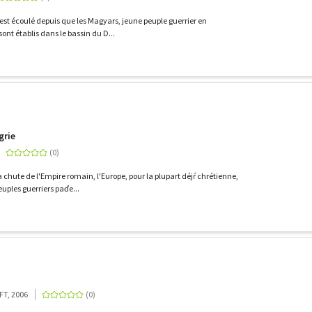
'est écoulé depuis que les Magyars, jeune peuple guerrier en
ont établis dans le bassin du D...
grie
a chute de l'Empire romain, l'Europe, pour la plupart déjŕ chrétienne,
euples guerriers paďe...
T, 2006