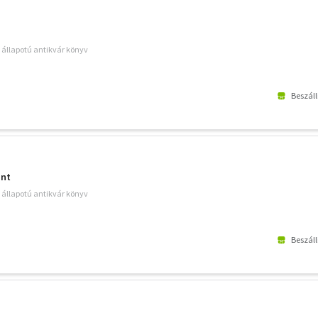
ó állapotú antikvár könyv
Beszáll
ant
ó állapotú antikvár könyv
Beszáll