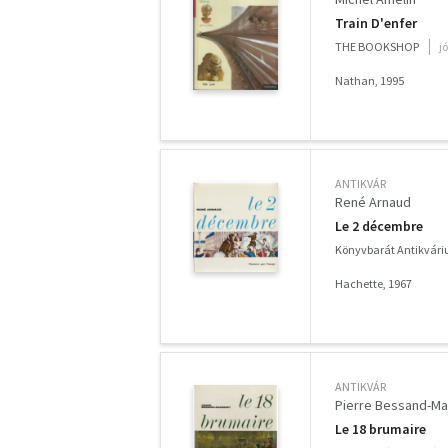
Train D'enfer
THE BOOKSHOP
j
Nathan, 1995
ANTIKVÁR
René Arnaud
Le 2 décembre
Könyvbarát Antikvár
Hachette, 1967
ANTIKVÁR
Pierre Bessand-M
Le 18 brumaire