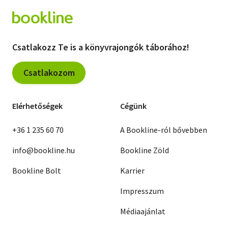
Csatlakozz Te is a könyvrajongók táborához!
Csatlakozom
Elérhetőségek
Cégünk
+36 1 235 60 70
A Bookline-ról bővebben
info@bookline.hu
Bookline Zöld
Bookline Bolt
Karrier
Impresszum
Médiaajánlat