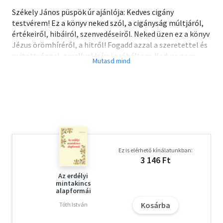
Székely János püspök úr ajánlója: Kedves cigány
testvérem! Ez a könyv neked szól, a cigányság múltjáról,
értékeiről, hibáiról, szenvedéseiről. Neked üzen ez a könyv
Jézus örömhíréről, a hitről! Fogadd azzal a szeretettel és
nyitottsággal, amellyel leírni próbáltam. Kedves nem
cigány olvasó! Neked is szól ez a kedves írás. Lehet, hogy
ha megkérdeznék tőled, hogy hány híres embert ismersz,
aki cigány volt, egyet sem tudnál mondani. Lehet, hogy
nem sok fogalmad van arról, honnan és mikor érkeztek
meg a cigányok Európába, milyen hagyományaik,
szokásaik vannak, mennyi üldözésen, népirtáson mentek
már keresztül. Csak azt tudjuk szeretni, akit ismerünk. Én
úgy szerettem meg cigány testvéreinket, hogy
Ez is elérhető kínálatunkban:
ellátogattam az otthonaikba, megismertem a
3 146 Ft
gyerekeket, az öregeket, együtt énekeltünk. Ez a kis könyv
egy ilyen látogatásra hív. Isten hozott!
Az erdélyi
mintakincs
alapformái
Kosárba
Tóth István