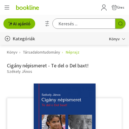
Üres
AI ajánló
Kategóriák
Könyv
Könyv
Társadalomtudomány
Néprajz
Életmód, egészség
Cigány népismeret - Te del o Del baxt!
Erotika
Székely JÁnos
Gyermek- és ifjúsági
Hobbi, szabadidő
Irodalom
Művészet
Szakkönyv