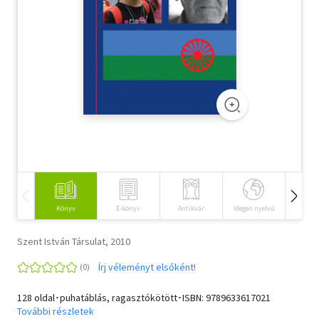
Szótár, nyelvkönyv
Tankönyv, segédkönyv
Társadalomtudomány
Természettudomány
Történelem
Vallás
Könyv
E-könyv
Antikvár
Idegen nyelvű
Hangos
Szent István Társulat, 2010
Írj véleményt elsőként!
128 oldal･puhatáblás, ragasztókötött･ISBN:
9789633617021
További részletek