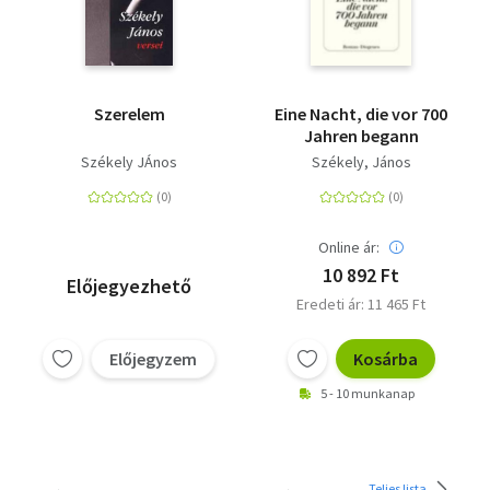
Szerelem
Eine Nacht, die vor 700
Jahren begann
Székely JÁnos
Székely, János
Online ár:
10 892 Ft
Előjegyezhető
Eredeti ár: 11 465 Ft
Előjegyzem
Kosárba
5 - 10 munkanap
Teljes lista