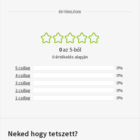
ÉRTÉKELÉSEK
0
az 5-ből
0 értékelés alapján
5 csillag
0%
4 csillag
0%
3 csillag
0%
2 csillag
0%
1 csillag
0%
Neked hogy tetszett?