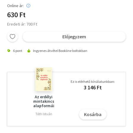
Online ár:
630 Ft
Eredeti ár: 700 Ft
Előjegyzem
6 pont
Ingyenes átvétel Bookline boltokban
Ez is elérhető kínálatunkban:
3 146 Ft
Az erdélyi
mintakincs
alapformái
Kosárba
Tóth István