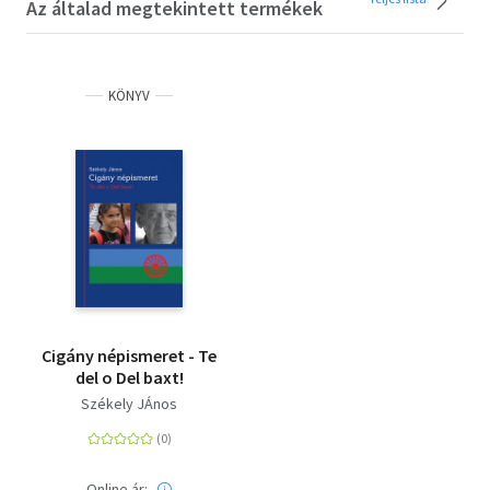
Az általad megtekintett termékek
KÖNYV
Cigány népismeret - Te
del o Del baxt!
Székely JÁnos
Online ár: