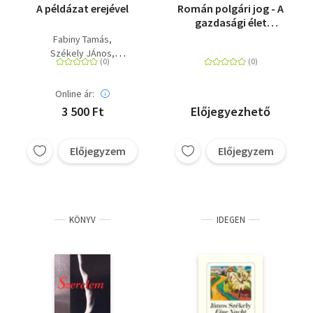
A példázat erejével
Román polgári jog - A
gazdasági élet
szereplői és
Fabiny Tamás
szerződései a monista
Székely JÁnos
polgári jog
Kocsis Fülöp
rendszerében
Online ár:
3 500 Ft
Előjegyezhető
Előjegyzem
Előjegyzem
KÖNYV
IDEGEN