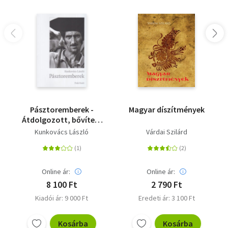
Pásztoremberek -
Magyar díszítmények
Átdolgozott, bővített
kiadás
Kunkovács László
Várdai Szilárd
Online ár:
Online ár:
8 100 Ft
2 790 Ft
Kiadói ár: 9 000 Ft
Eredeti ár: 3 100 Ft
Kosárba
Kosárba