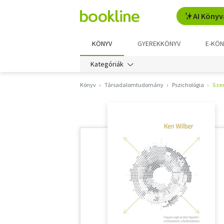
AI Könyv
KÖNYV
GYEREKKÖNYV
E-KÖN
Kategóriák
Könyv
Társadalomtudomány
Pszichológia
Sze