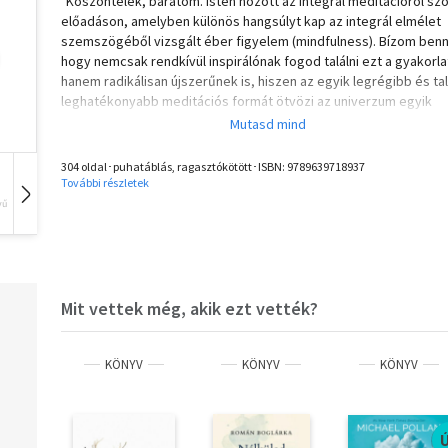
"Köszöntelek, barátom. Isten hozott az integrál meditációról szó
előadáson, amelyben különös hangsúlyt kap az integrál elmélet
szemszögéből vizsgált éber figyelem (mindfulness). Bízom ben
hogy nemcsak rendkívül inspirálónak fogod találni ezt a gyakorla
hanem radikálisan újszerűnek is, hiszen az egyik legrégibb és ta
leghatékonyabb meditációs formát ötvözi az univerzum egyik
legmodernebb, evolúciós szempontból legfejlettebb felfogásáv
Ennek eredménye nem más, mint a növekedés, a fejlődés, az
átalakulás vagy a személyes evolúció kirobbanóan erőteljes, az
304 oldal･puhatáblás, ragasztókötött･ISBN:
9789639718937
összes eddig kidolgozottól eltérő megközelítése. Tudom, mind
További részletek
talán túl fellengzősen hangzik, ám biztos vagyok benne, hogy am
vű
Hangoskönyv
Film
Zene
bekapcsolódsz, és kipróbálod az első néhány, tapasztalatokon
alapuló gyakorlatot, egészen új és eltérő módon fogsz tekinteni
dolgokra és új módon kezded érezni és tapasztalni az életedet i
Olvasd el mások véleményét is!
Mit vettek még, akik ezt vették?
KÖNYV
KÖNYV
KÖNYV