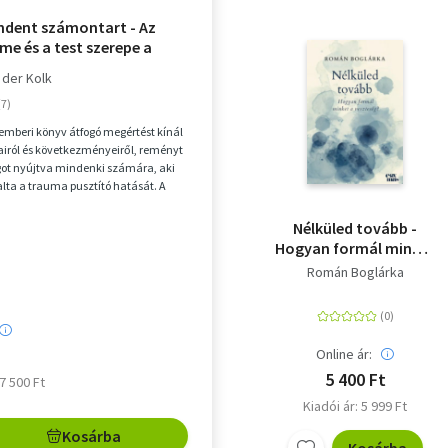
indent számontart - Az
lme és a test szerepe a
eldolgozásban
 der Kolk
emberi könyv átfogó megértést kínál
iról és következményeiről, reményt
got nyújtva mindenki számára, aki
ta a trauma pusztító hatását. A
...
Nélküled tovább -
Hogyan formál minket
a veszteség?
Román Boglárka
Online ár:
5 400 Ft
 7 500 Ft
Kiadói ár: 5 999 Ft
Kosárba