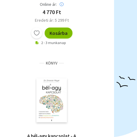
Online ár:
4 770 Ft
Eredeti ár: 5 299 Ft
Kosárba
2 - 3 munkanap
KÖNYV
A bél-agy kapcsolat - A