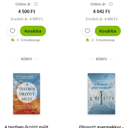
kezelésére
Online ár:
Online ár:
4 500 Ft
4 041 Ft
Eredeti ár: 4 999 Ft
Eredeti ár: 4 490 Ft
Kosárba
Kosárba
2 - 3 munkanap
2 - 3 munkanap
KÖNYV
KÖNYV
A testben őrzött múlt
Ellopott gyermekkor -