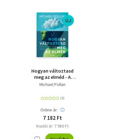
ÚJ
Hogyan változtasd
meg az elméd - A
pszichedelikus
Michael Pollan
kutatások forradalmi
eredményei az emberi
tudatról, az életről és
a halálról
Online ár:
7 182 Ft
Kiadói ár: 7 980 Ft