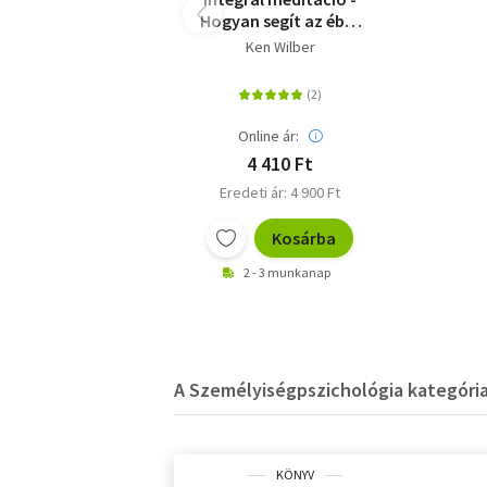
Hogyan segít az éber
figyelem a
Ken Wilber
felnövésben, a
felébredésben és
mindezeknek a
gyakorlatba való
Online ár:
átültetésében?
4 410 Ft
Eredeti ár: 4 900 Ft
Kosárba
2 - 3 munkanap
A Személyiségpszichológia kategória
KÖNYV