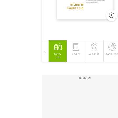
Könyv
E-könyv
Antikvár
Idegen nyel
1 db