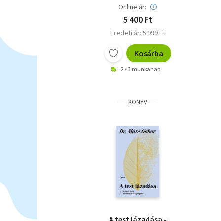
Online ár:
5 400 Ft
Eredeti ár: 5 999 Ft
Kosárba
2 - 3 munkanap
KÖNYV
A test lázadása -