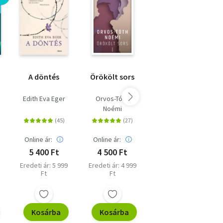
A döntés
Örökölt sors
Kognitív
viselkedésterápia
egyszerűen -
Edith Eva Eger
Orvos-Tóth
Seth J. Gillihan
10 módszer a
Noémi
s
szorongás,
depresszió,
düh, pánik és
Online ár:
Online ár:
Online ár:
az aggódás
5 400 Ft
4 500 Ft
4 041 Ft
kezelésére
Eredeti ár: 5 999
Eredeti ár: 4 999
Eredeti ár: 4 490
Ft
Ft
Ft
Kosárba
Kosárba
Kosárba