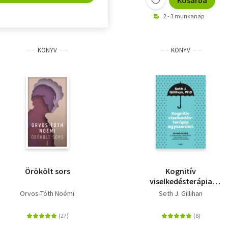
Kosárba
2 - 3 munkanap
KÖNYV
KÖNYV
Örökölt sors
Kognitív
viselkedésterápia
egyszerűen - 10
Orvos-Tóth Noémi
Seth J. Gillihan
módszer a szorongás,
depresszió, düh, pánik
és az aggódás