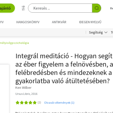
ajánló
R
YV
HANGOSKÖNYV
ANTIKVÁR
IDEGEN NYELVŰ
T
Segítség
mélyiségpszichológia
Integrál meditáció - Hogyan segít
az éber figyelem a felnövésben, 
felébredésben és mindezeknek a
gyakorlatba való átültetésében?
Ken Wilber
Ursus Libris, 2016
Olvasói vélemények (1)