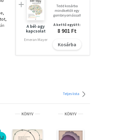
ló
Tedd kosárba
mindkettőt egy
ne,
gombnyomással!
tot,
A kettő együtt:
lán
A bél-agy
8 901 Ft
kapcsolat
al.
Emeran Mayer
Kosárba
ez
int
 a
s."
Teljes lista
KÖNYV
KÖNYV
KÖNYV
ÚJ