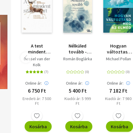
A test
Nélküled
Hogyan
mindent
tovább -
változtasd
számontart -
Hogyan
meg az elméd
Bessel van der
Román Boglárka
Michael Pollan
Az agy, az
formál
- A
Kolk
elme és a test
minket a
pszichedeliku
szerepe a
veszteség?
kutatások
traumafeldolgozásban
forradalmi
Online ár:
Online ár:
Online ár:
eredményei
6 750 Ft
5 400 Ft
7 182 Ft
az emberi
Eredeti ár: 7 500
Kiadói ár: 5 999
Kiadói ár: 7 980
tudatról, az
Ft
Ft
Ft
életről és a
halálról
Kosárba
Kosárba
Kosárba