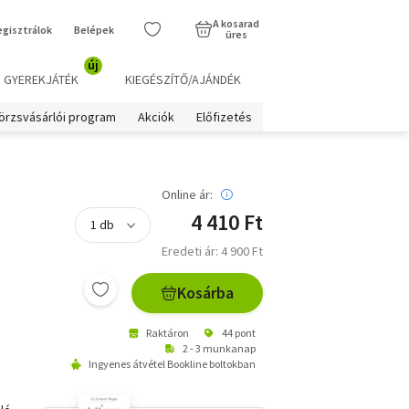
A kosarad
egisztrálok
Belépek
üres
új
GYEREKJÁTÉK
KIEGÉSZÍTŐ/AJÁNDÉK
örzsvásárlói program
Akciók
Előfizetés
Online ár:
4 410 Ft
a
Eredeti ár: 4 900 Ft
Kosárba
Raktáron
44 pont
2 - 3 munkanap
Ingyenes átvétel Bookline boltokban