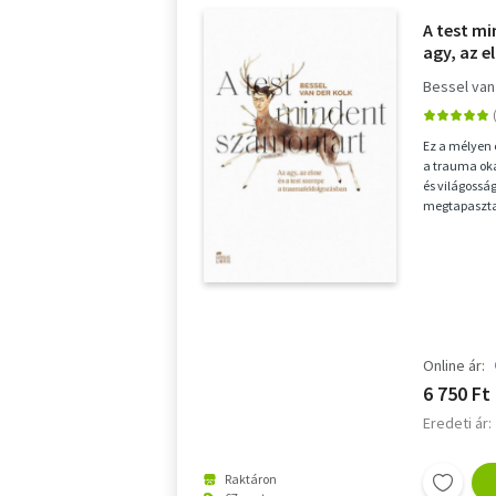
A test m
agy, az e
traumaf
Bessel van
Ez a mélyen 
a trauma oka
és világossá
megtapasztal
trauma korun
Online ár:
6 750 Ft
Eredeti ár:
Raktáron